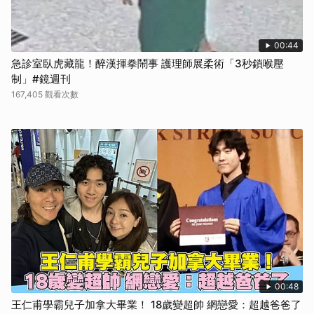
00:44
急診室臥虎藏龍！醉漢揮拳鬧事 護理師展柔術「3秒鎖喉壓
制」#鏡週刊
167,405 觀看次數
00:48
王仁甫學霸兒子加拿大畢業！ 18歲變超帥 網戀愛：超越爸爸了