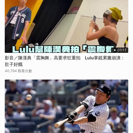
01:17
影音／陳漢典「震胸舞」高要求狂重拍 Lulu掌鏡累癱崩潰：
肚子好餓
40,764 觀看次數