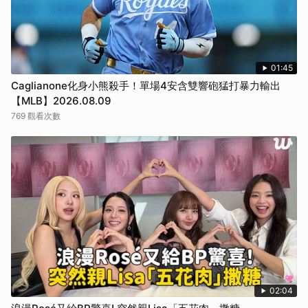
01:45
Caglianone化身小熊殺手！單場4安含雙響砲猛打暴力輸出
【MLB】2026.08.09
769 觀看次數
02:04