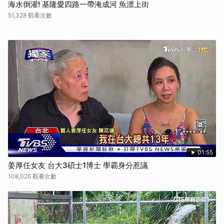
海水倒灌! 基隆愛四路一帶淹成河 魚漂上街
51,328 觀看次數
01:55
姜厚任女友 台大3碩士1博士 學霸身分惹議
108,026 觀看次數