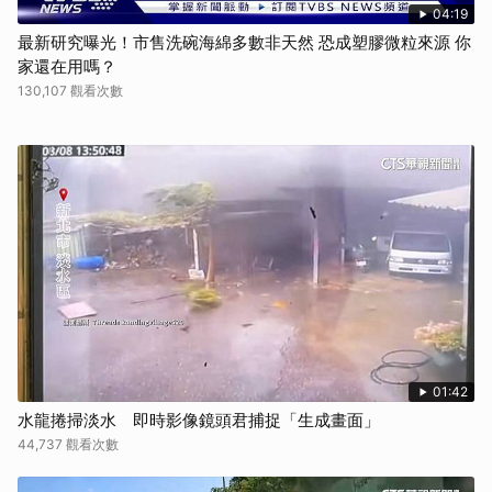
04:19
最新研究曝光！市售洗碗海綿多數非天然 恐成塑膠微粒來源 你
家還在用嗎？
130,107 觀看次數
01:42
水龍捲掃淡水 即時影像鏡頭君捕捉「生成畫面」
44,737 觀看次數