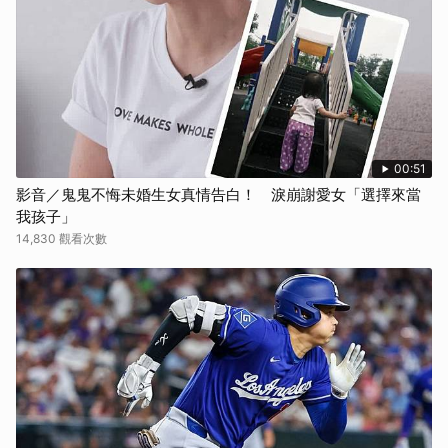
取消
00:51
影音／鬼鬼不悔未婚生女真情告白！ 淚崩謝愛女「選擇來當
我孩子」
14,830 觀看次數