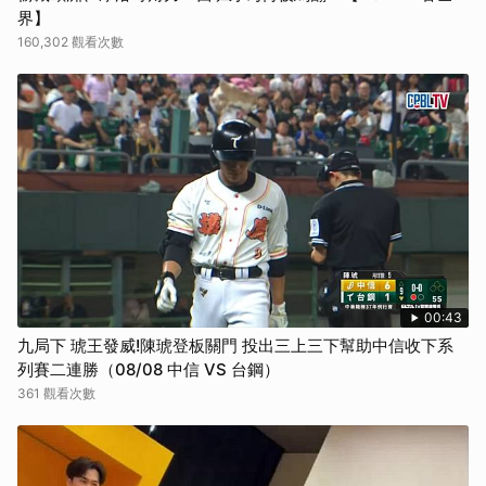
界】
160,302 觀看次數
00:43
九局下 琥王發威!陳琥登板關門 投出三上三下幫助中信收下系
列賽二連勝（08/08 中信 VS 台鋼）
361 觀看次數