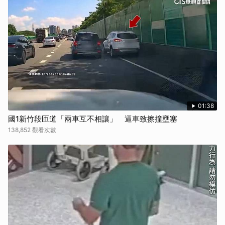
01:38
國1新竹段匝道「兩車互不相讓」 逼車致擦撞壅塞
138,852 觀看次數