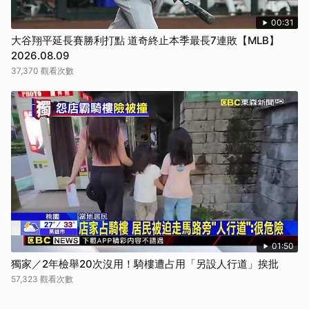
00:31
大谷翔平延長賽勝利打點 道奇終止本季最長7連敗【MLB】
2026.08.09
37,370 觀看次數
01:50
獨家／2年檢舉20次沒用！騎樓遭占用「另設人行道」挨批
57,323 觀看次數