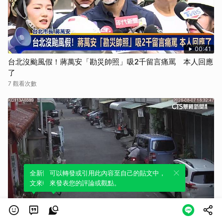
00:41
台北沒颱風假！蔣萬安「勘災帥照」吸2千留言痛罵 本人回應
了
7 觀看次數
全新體驗！一鍵引用此內容，透過發布貼
可以轉發或引用此內容至自己的貼文中，
文來輕鬆表達個人立場。
來發表您的評論或觀點。
01:44