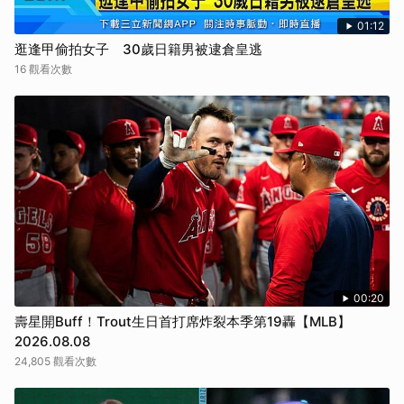
01:12
逛逢甲偷拍女子 30歲日籍男被逮倉皇逃
16 觀看次數
00:20
壽星開Buff！Trout生日首打席炸裂本季第19轟【MLB】
2026.08.08
24,805 觀看次數