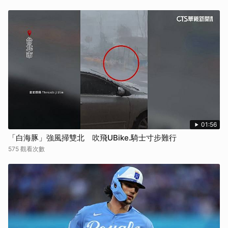
01:56
「白海豚」強風掃雙北 吹飛UBike.騎士寸步難行
575 觀看次數