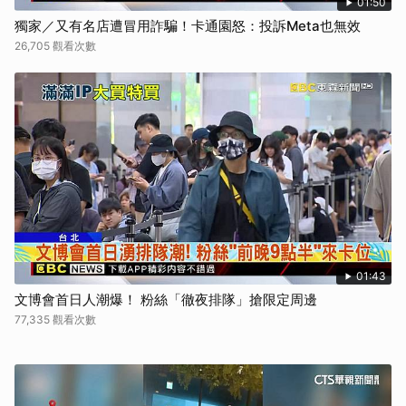
01:50
獨家／又有名店遭冒用詐騙！卡通園怒：投訴Meta也無效
26,705 觀看次數
01:43
文博會首日人潮爆！ 粉絲「徹夜排隊」搶限定周邊
77,335 觀看次數