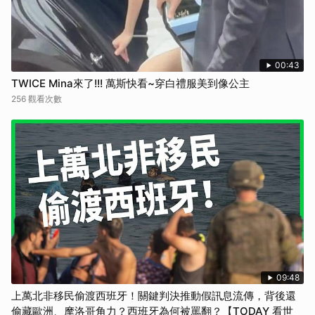
00:43
TWICE Mina來了!!! 萬斯快看~穿白禮服美到像公主
256 觀看次數
09:48
上萬北非移民偷渡西班牙！關鍵判決推動假訊息流傳，背後還
偷藏歐洲、摩洛哥角力？西班牙為何被罵翻？【TODAY 看世