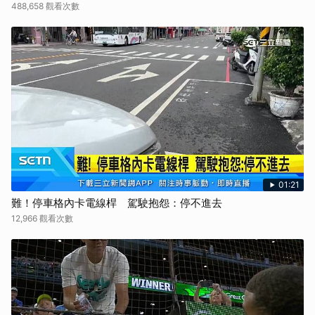
488,658 觀看次數
01:21
難！停車格內卡電線桿 駕駛抱怨：停不進去
12,966 觀看次數