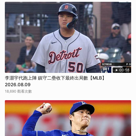
00:58
李灝宇代跑上陣 鎮守二壘收下最終出局數【MLB】
2026.08.09
18,690 觀看次數