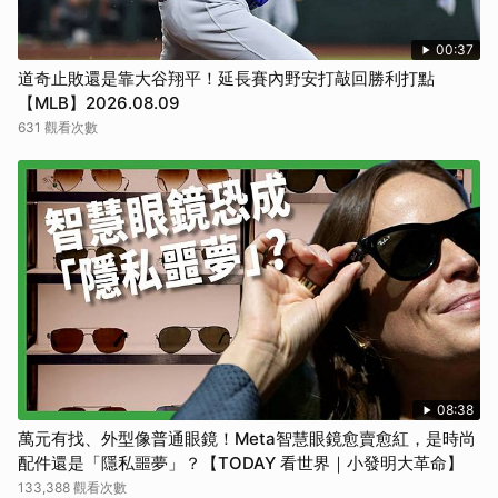
00:37
道奇止敗還是靠大谷翔平！延長賽內野安打敲回勝利打點
【MLB】2026.08.09
631 觀看次數
08:38
萬元有找、外型像普通眼鏡！Meta智慧眼鏡愈賣愈紅，是時尚
配件還是「隱私噩夢」？【TODAY 看世界｜小發明大革命】
133,388 觀看次數