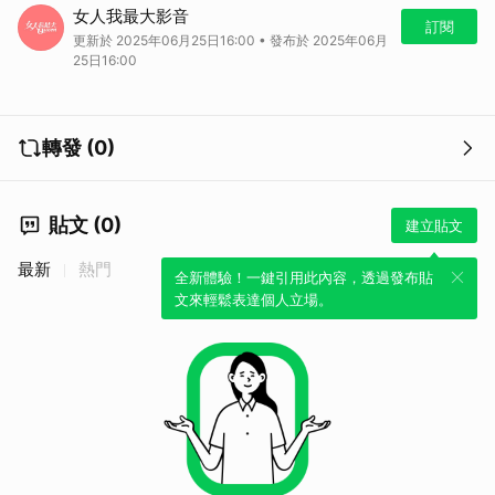
婚禮對新人來說是神聖而重要的時刻，而賓客的表現也會直接影響這一天
女人我最大影音
的氣氛。不小心的行為可能引發尷尬場面！今天我們就來看看那些讓人無
訂閱
更新於 2025年06月25日16:00 • 發布於 2025年06月
奈的婚禮賓客NG行為，避免在大喜之日踩雷。服裝是其中一個容易被忽
25日16:00
略的細節，藍色系的服飾可能暗藏特殊意義。元元意外與新娘撞衫，而
Ryan老師則教你如何在婚禮上以低調優雅的方式出現。確保你的裝扮不
會引起不必要的注意吧！
轉發 (0)
貼文 (0)
建立貼文
最新
熱門
全新體驗！一鍵引用此內容，透過發布貼
文來輕鬆表達個人立場。