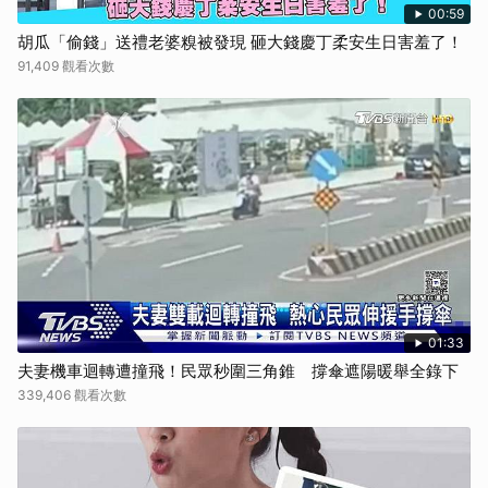
00:59
胡瓜「偷錢」送禮老婆糗被發現 砸大錢慶丁柔安生日害羞了！
91,409 觀看次數
01:33
夫妻機車迴轉遭撞飛！民眾秒圍三角錐 撐傘遮陽暖舉全錄下
339,406 觀看次數