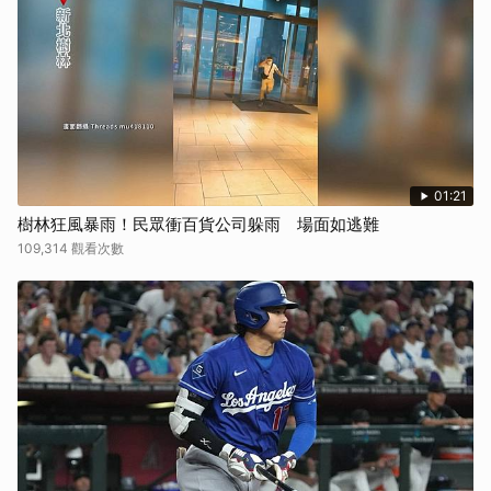
01:21
樹林狂風暴雨！民眾衝百貨公司躲雨 場面如逃難
109,314 觀看次數