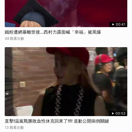
00:41
鐵粉遭網暴離世後...西村力露面喊「幸福」被罵爆
48 觀看次數
00:53
直擊!温嵐戰勝敗血性休克回來了!!!! 道歉公開病倒關鍵
13 觀看次數