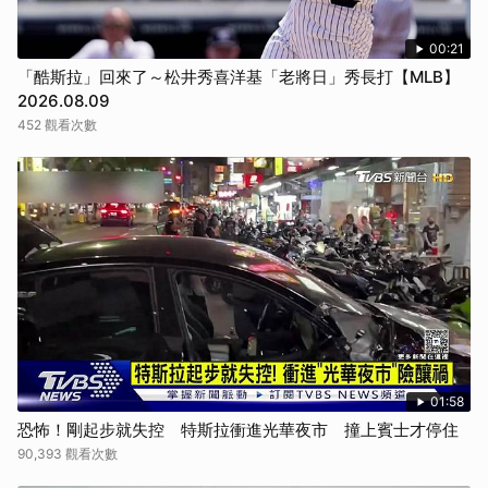
00:21
「酷斯拉」回來了～松井秀喜洋基「老將日」秀長打【MLB】
2026.08.09
452 觀看次數
01:58
恐怖！剛起步就失控 特斯拉衝進光華夜市 撞上賓士才停住
90,393 觀看次數