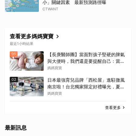
小」關鍵因素 最新預測路徑曝
CTWANT
查看更多媽媽寶寶
最近1小時結果
01
【長庚醫師團】當面對孩子堅硬的脾氣
與大便時，我們還是要提醒自己：當個
正向與溫柔的大人
媽媽寶寶
02
日本最強育兒品牌「西松屋」進駐微風
南京啦！台北獨家限定好禮曝光，夏季
商品8折起
媽媽寶寶
查看更多
最新訊息