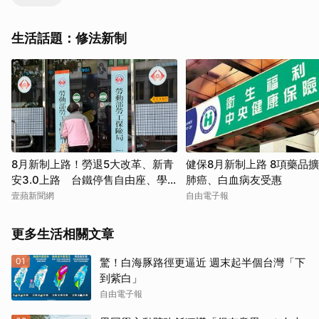
生活話題：修法新制
8月新制上路！勞退5大改革、新青
健保8月新制上路 8項藥品
安3.0上路 台鐵停售自由座、學
肺癌、白血病友受惠
貸利率降了
壹蘋新聞網
自由電子報
更多生活相關文章
01
驚！白海豚路徑更逼近 週末起半個台灣「下
到紫白」
自由電子報