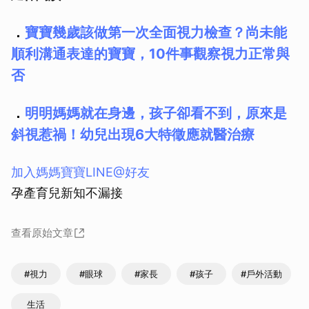
．
寶寶幾歲該做第一次全面視力檢查？尚未能
順利溝通表達的寶寶，10件事觀察視力正常與
否
．
明明媽媽就在身邊，孩子卻看不到，原來是
斜視惹禍！幼兒出現6大特徵應就醫治療
加入媽媽寶寶LINE@好友
孕產育兒新知不漏接
查看原始文章
#視力
#眼球
#家長
#孩子
#戶外活動
生活