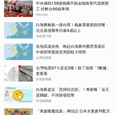
中央補助1.58億桃園平鎮金陵路替代道路開
工 紓解台66線車潮
Newtalk
白海豚颱風一路向西！氣象署最新路徑曝：
北北基侵襲率仍逾4成以上
自由電子報
各地高溫炎熱 晚起白海豚外圍雲系接近
中南部明晨留意局部較大雨勢
台灣好新聞
台灣地震97％是這2種！除了規模「1數據」
更要看
民視新聞網
白海豚超近「恐掃到北部」！專家曝「這天
是關鍵」不排除發陸警
民視新聞網
「青森睡魔抵嘉」傳佳話 日本夫妻參拜配天