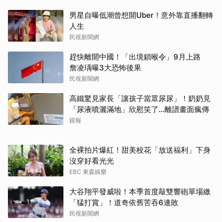
男星自曝低潮曾想開Uber！意外靠直播翻轉
人生
民視新聞網
趕快離開中國！「出境鎖喉令」9月上路
詹凌瑀曝3大恐怖後果
民視新聞網
高鐵驚見家長「讓孩子當眾尿尿」！奶奶見
「尿液噴灑滿地」欣慰笑了…離譜畫面瘋傳
鏡報
全裸拍片爆紅！甜美校花「放送福利」下身
沒穿好看光光
EBC 東森娛樂
大谷翔平發威啦！本季首度敲雙響砲單場繳
「猛打賞」！道奇依舊苦吞6連敗
民視新聞網