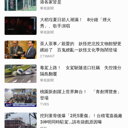
港各家皆是
華視新聞
大稻埕夏日節人潮滿！ 8分鐘「煙火
秀」、歌手演唱
華視新聞
茶人茶事／親愛的 妖怪把北投文物館變更
繽紛了 百鬼繚亂一妖怪文化季熱鬧登場
CTWANT
毒駕上路！ 女駕駛隧道口狂飆 失控撞分
隔島翻覆
華視新聞
桃園新創躍上世界舞台！ 「青創博覽會」
登場
TVBS
挖到童骨後爆「2死5重傷」！台積電嘉義廠
3神明同時駐駕...請布袋戲原因曝