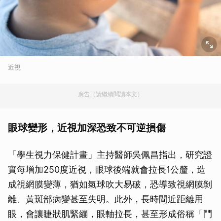
近視
廣告（請繼續閱讀本文）
眼球變形，近視加深恐致不可逆損傷
「學生視力保健計畫」主持醫師吳佩昌指出，研究證
實每增加250度近視，眼球後端就會拉長1公釐，造
成視網膜變薄，猶如氣球吹大易破，恐導致視網膜剝
離、黃斑部病變甚至失明。此外，長時間近距離用
眼，會讓睫狀肌緊繃，眼軸拉長，甚至形成俗稱「鬥