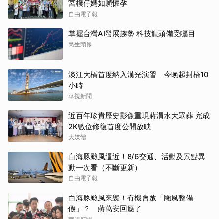
宮樸仔媽如願懷孕
自由電子報
掌握台灣AI發展趨勢 科技龍頭備受矚目
民生頭條
淡江大橋首度納入漢光演習 今晚起封橋10
小時
華視新聞
近百年珍貴歷史影像重現蔣渭水大眾葬 完成
2K數位修復首度公開放映
大媒體
白海豚颱風逼近！8/6交通、活動及景點異
動一次看（不斷更新）
自由電子報
白海豚颱風來襲！有機會放「颱風整備
假」？ 蔣萬安回應了