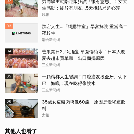
02
男同學主動陪吃飯狂讚「很有意思」！女大
生感動：終於有朋友…5天後結局超心碎
鏡報
03
跌宕人生…「網購神童」暴富摔跤 重當高二
夜校生
聯合新聞網
04
芒果銷日2／宅配訂單竟慘縮水！日本人改
愛去超市買單顆 出口商揭原因
三立新聞網
05
一顆檳榔人生變調！口腔癌友拔全牙、切下
巴 悔嘆：現在吃得像餿水
三立新聞網
06
35歲女皮鬆肉垮像60歲 原因是愛喝這飲
料
太報
其他人也看了