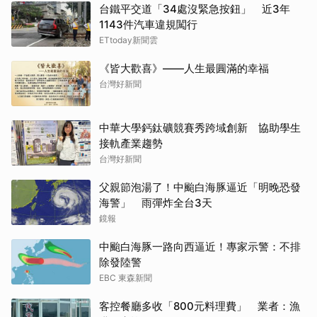
台鐵平交道「34處沒緊急按鈕」 近3年
1143件汽車違規闖行
ETtoday新聞雲
《皆大歡喜》——人生最圓滿的幸福
台灣好新聞
中華大學鈣鈦礦競賽秀跨域創新 協助學生
接軌產業趨勢
台灣好新聞
父親節泡湯了！中颱白海豚逼近「明晚恐發
海警」 雨彈炸全台3天
鏡報
中颱白海豚一路向西逼近！專家示警：不排
除發陸警
EBC 東森新聞
客控餐廳多收「800元料理費」 業者：漁