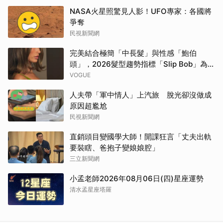
取消
NASA火星照驚見人影！UFO專家：各國將
爭奪
民視新聞網
完美結合極簡「中長髮」與性感「鮑伯
頭」，2026髮型趨勢指標「Slip Bob」為何
自帶90年代超模氣場？
VOGUE
人夫帶「軍中情人」上汽旅 脫光卻沒做成
原因超尷尬
民視新聞網
直銷頭目變國學大師！開課狂言「丈夫出軌
要裝瞎、爸抱子變娘娘腔」
三立新聞網
小孟老師2026年08月06日(四)星座運勢
清水孟星座塔羅