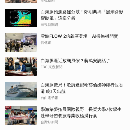
華視新聞
白海豚預測路徑分歧！鄭明典揭「黑潮會影
響颱風」這樣分析
民視新聞網
雲鯨FLOW 2信義區登場 AI掃拖機開賣
信傳媒
白海豚逼近放颱風假？蔣萬安說話了
EBC 東森新聞
白海豚攪局！歌詩達郵輪莎倫娜沖繩行改香
港 晚1天出航
自由電子報
學海築夢拓展國際視野 長榮大學7位學生
赴韓研習餐旅專業收穫滿行囊
台灣好新聞