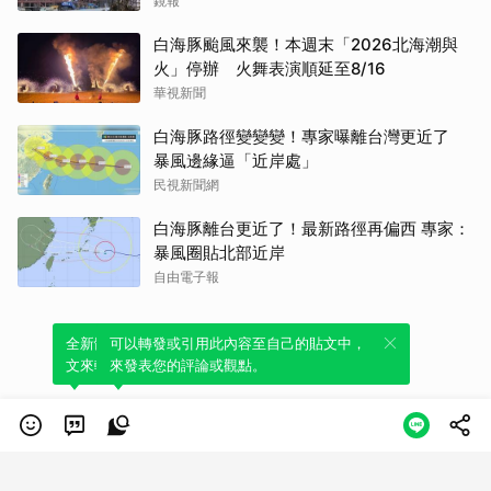
鏡報
白海豚颱風來襲！本週末「2026北海潮與
火」停辦 火舞表演順延至8/16
華視新聞
白海豚路徑變變變！專家曝離台灣更近了
暴風邊緣逼「近岸處」
民視新聞網
白海豚離台更近了！最新路徑再偏西 專家：
暴風圈貼北部近岸
自由電子報
全新體驗！一鍵引用此內容，透過發布貼
可以轉發或引用此內容至自己的貼文中，
文來輕鬆表達個人立場。
來發表您的評論或觀點。
類別