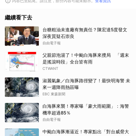
內容已至結尾。請注意，部分內容可能未顯示。
查看資訊
繼續看下去
台糖粗油未進廠有無責任？陳宏達5度發文
深夜質疑石崇良
自由電子報
父親節泡湯了！中颱白海豚來攪局 「週末
是搖滾時段」全台皆有雨
CTWANT
淑麗氣象／白海豚路徑變了！最快明海警 未
來一週降雨熱區曝
EBC 東森新聞
白海豚來襲！專家曝「豪大雨範圍」：海警
機率超過85％
自由電子報
中颱白海豚漸逼近！專家點出「對台威脅大