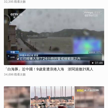
32,395 觀看次數
01:46
「白海豚」近中國！9歲童遭浪捲入海 浙閩滬撤21萬人
34,696 觀看次數