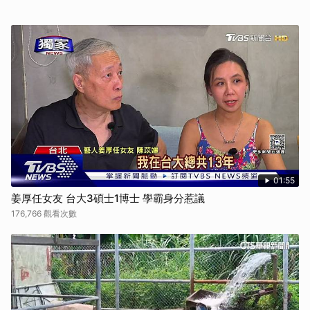
01:55
姜厚任女友 台大3碩士1博士 學霸身分惹議
176,766 觀看次數