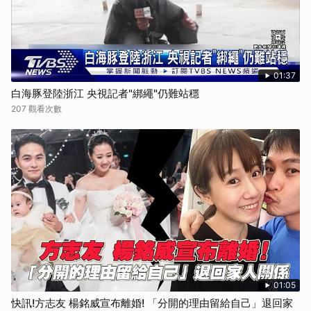
01:37
白海豚登陸浙江 央視記者"綁繩"仍難站穩
207 觀看次數
01:05
快訊!方志友 楊銘威宣布離婚! 「分開的理由留給自己」退回家