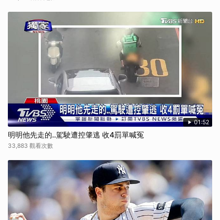
01:52
明明他先走的..駕駛遭控肇逃 收4罰單喊冤
33,883 觀看次數