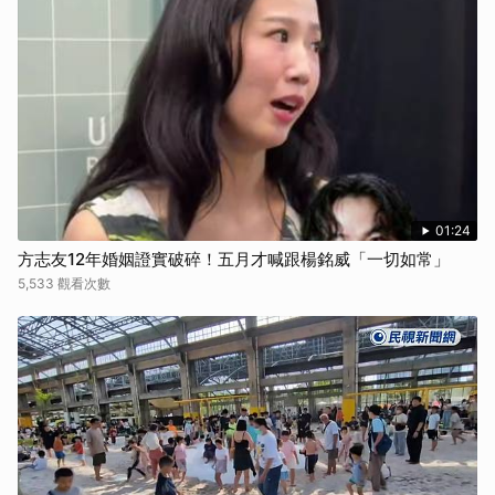
01:24
方志友12年婚姻證實破碎！五月才喊跟楊銘威「一切如常」
5,533 觀看次數