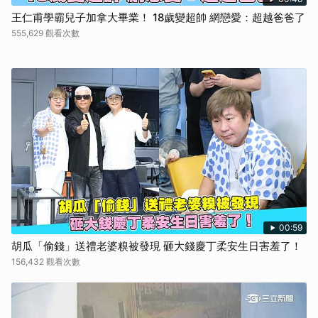
王仁甫學霸兒子加拿大畢業！ 18歲變超帥 網戀愛：超越爸爸了
555,629 觀看次數
00:59
胡瓜「偷錢」送禮老婆糗被發現 砸大錢慶丁柔安生日害羞了！
156,432 觀看次數