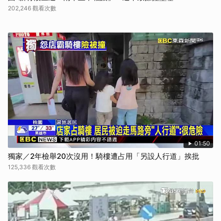
202,246 觀看次數
01:50
獨家／2年檢舉20次沒用！騎樓遭占用「另設人行道」挨批
125,336 觀看次數