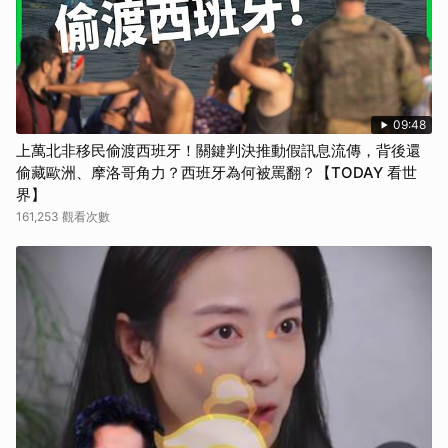
09:48
上萬北非移民偷渡西班牙！關鍵判決推動假訊息流傳，背後還
偷藏歐洲、摩洛哥角力？西班牙為何被罵翻？【TODAY 看世
界】
161,253 觀看次數