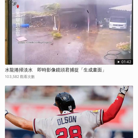
01:42
水龍捲掃淡水 即時影像鏡頭君捕捉「生成畫面」
103,582 觀看次數