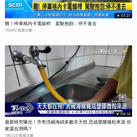
01:21
難！停車格內卡電線桿 駕駛抱怨：停不進去
76,642 觀看次數
04:19
最新研究曝光！市售洗碗海綿多數非天然 恐成塑膠微粒來源 你
家還在用嗎？
196,123 觀看次數