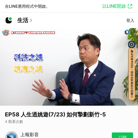
以LINE開啟
在LINE應用程式中開啟。
生活
登入
EP58 人生逍姚遊(7/23) 如何摯劃新竹-5
4 觀看次數
上報影音
訂閱