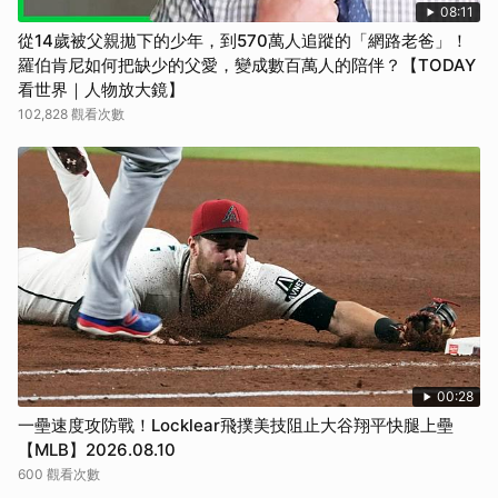
08:11
從14歲被父親拋下的少年，到570萬人追蹤的「網路老爸」！
羅伯肯尼如何把缺少的父愛，變成數百萬人的陪伴？【TODAY
看世界｜人物放大鏡】
102,828 觀看次數
00:28
一壘速度攻防戰！Locklear飛撲美技阻止大谷翔平快腿上壘
【MLB】2026.08.10
600 觀看次數