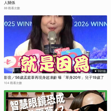
人關係
88 觀看次數
02:18
影音／56歲孟庭葦再現身超凍齡 曝「單身20年」兒子19歲了
104 觀看次數