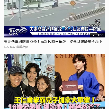
01:33
夫妻機車迴轉遭撞飛！民眾秒圍三角錐 撐傘遮陽暖舉全錄下
402,632 觀看次數
00:48