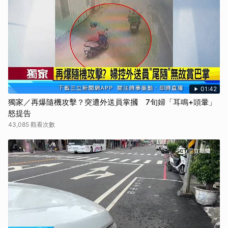
01:42
獨家／再爆隨機攻擊？突遭外送員掌摑 7旬婦「耳鳴+頭暈」
怒提告
43,085 觀看次數