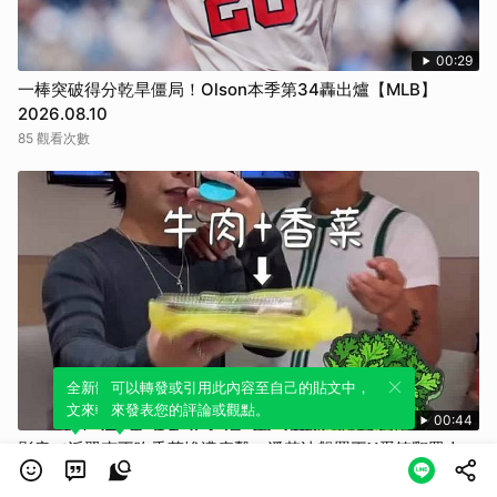
00:29
一棒突破得分乾旱僵局！Olson本季第34轟出爐【MLB】
2026.08.10
85 觀看次數
全新體驗！一鍵引用此內容，透過發布貼
可以轉發或引用此內容至自己的貼文中，
文來輕鬆表達個人立場。
來發表您的評論或觀點。
00:44
影音／派翠克不吃香菜慘遭痛擊 潘若迪飆罵王X蛋笑翻眾人
29 觀看次數