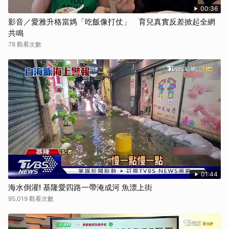
00:36
影音／愛雅升格當媽「吃飯像打仗」 育兒真實反差掀起全網
共鳴
78 觀看次數
01:44
海水倒灌! 基隆愛四路一帶淹成河 魚漂上街
95,019 觀看次數