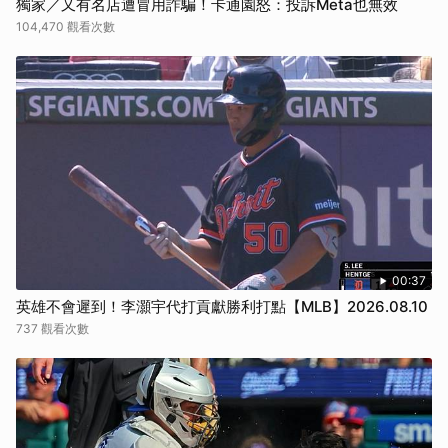
獨家／又有名店遭冒用詐騙！卡通園怒：投訴Meta也無效
104,470 觀看次數
00:37
英雄不會遲到！李灝宇代打貢獻勝利打點【MLB】2026.08.10
737 觀看次數