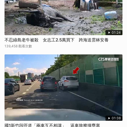
01:24
不忍綠島老牛被殺 女志工2.5萬買下 跨海送雲林安養
139,458 觀看次數
01:38
國1新竹段匝道「兩車互不相讓」 逼車致擦撞壅塞