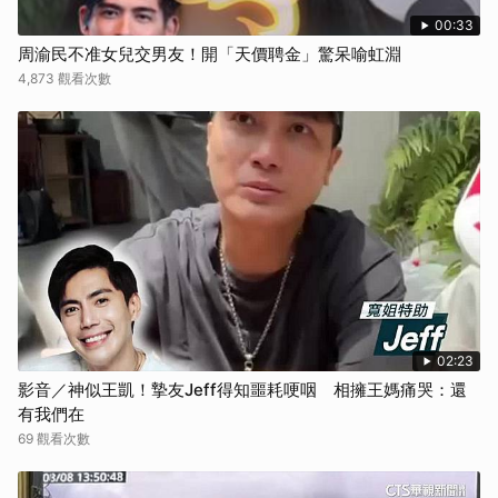
00:33
周渝民不准女兒交男友！開「天價聘金」驚呆喻虹淵
4,873 觀看次數
02:23
影音／神似王凱！摯友Jeff得知噩耗哽咽 相擁王媽痛哭：還
有我們在
69 觀看次數