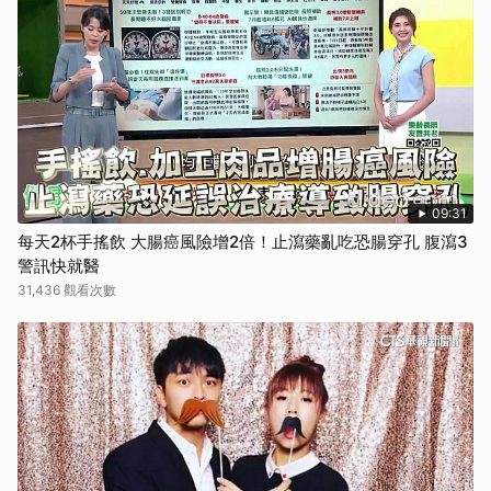
09:31
每天2杯手搖飲 大腸癌風險增2倍！止瀉藥亂吃恐腸穿孔 腹瀉3
警訊快就醫
31,436 觀看次數