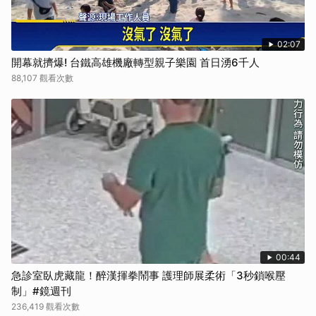
02:07
開幕就擠爆! 台鐵高雄機廠轉型親子樂園 首日湧6千人
88,107 觀看次數
00:44
急診室臥虎藏龍！醉漢揮拳鬧事 護理師展柔術「3秒鎖喉壓
制」#鏡週刊
236,419 觀看次數