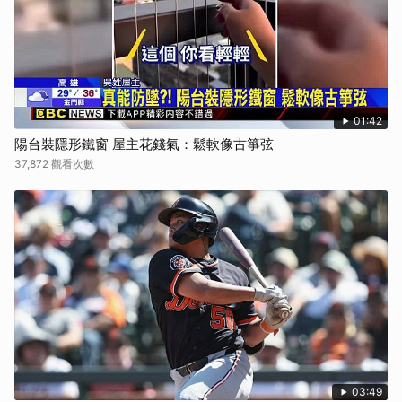
01:42
陽台裝隱形鐵窗 屋主花錢氣：鬆軟像古箏弦
37,872 觀看次數
03:49