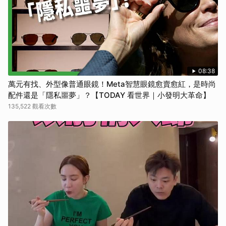
08:38
萬元有找、外型像普通眼鏡！Meta智慧眼鏡愈賣愈紅，是時尚
配件還是「隱私噩夢」？【TODAY 看世界｜小發明大革命】
135,522 觀看次數