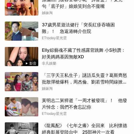
句「底子好」娘娘笑到合不攏嘴
姊妹淘
37歲男星遊法健行「突長紅疹吞嚥困
難」！ 急返港轉介住院
ETtoday星光雲
Elly綜藝魂不藏了性感露背跳舞 小S秒讚：
好美媽媽基因無敵XD
影音
非凡娛樂
「三字天王私生子」謎語瓜失靈？葛斯齊怒
批散彈槍爆料，周杰倫、劉若雪時間線掀熱
議
姊妹淘
黃明志二舅猝逝「一周才被發現」！ 他發
片悼念：我們不會忘記你
ETtoday星光雲
《龍鳳配》《七年之癢》全回來 比利懷德
經典影展登陸台中 25部神片一次看