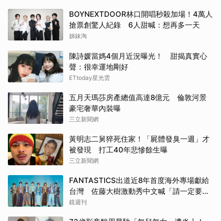
BOYNEXTDOOR林口開唱秒殺加場！4萬人
搶票創驚人紀錄 6人甜喊：想再多一天
姊妹淘
陳詩媛當媽4個月近況曝光！ 甜揭真實心
聲：很幸運地剛好
ETtoday星光雲
五月天瑪莎房產總值高達8億元 倫敦河景
豪宅奢華內裝曝
三立新聞網
黃明志二舅猝死住家！「屍體發臭一週」才
被發現 打工40年悲慘餘生曝
三立新聞網
FANTASTICS出道近8年首度海外專場獻給
台灣 佐藤大樹激動秀中文喊「請一定要來
玩」
鏡週刊