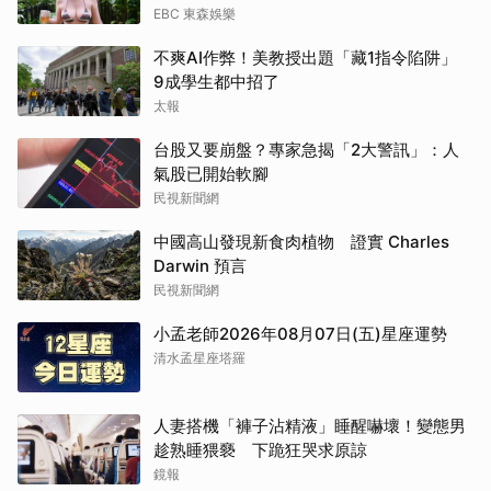
EBC 東森娛樂
不爽AI作弊！美教授出題「藏1指令陷阱」
9成學生都中招了
太報
台股又要崩盤？專家急揭「2大警訊」：人
氣股已開始軟腳
民視新聞網
中國高山發現新食肉植物 證實 Charles
Darwin 預言
民視新聞網
小孟老師2026年08月07日(五)星座運勢
清水孟星座塔羅
人妻搭機「褲子沾精液」睡醒嚇壞！變態男
趁熟睡猥褻 下跪狂哭求原諒
鏡報