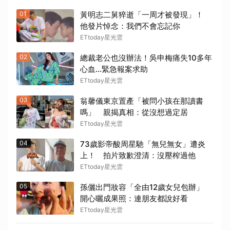
01
黃明志二舅猝逝「一周才被發現」！
他發片悼念：我們不會忘記你
ETtoday星光雲
02
總裁老公也沒辦法！吳申梅痛失10多年
心血...緊急報案求助
ETtoday星光雲
03
翁馨儀東京置產「被問小孩在那讀書
嗎」 親揭真相：從沒想過定居
ETtoday星光雲
04
73歲影帝酸周星馳「無兒無女」遭炎
上！ 拍片致歉澄清：沒壓榨過他
ETtoday星光雲
05
孫儷出門妝容「全由12歲女兒包辦」
開心曬成果照：連朋友都說好看
ETtoday星光雲