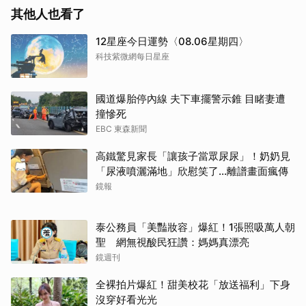
其他人也看了
12星座今日運勢〈08.06星期四〉
科技紫微網每日星座
國道爆胎停內線 夫下車擺警示錐 目睹妻遭
撞慘死
EBC 東森新聞
高鐵驚見家長「讓孩子當眾尿尿」！奶奶見
「尿液噴灑滿地」欣慰笑了…離譜畫面瘋傳
鏡報
泰公務員「美豔妝容」爆紅！1張照吸萬人朝
聖 網無視酸民狂讚：媽媽真漂亮
鏡週刊
全裸拍片爆紅！甜美校花「放送福利」下身
沒穿好看光光