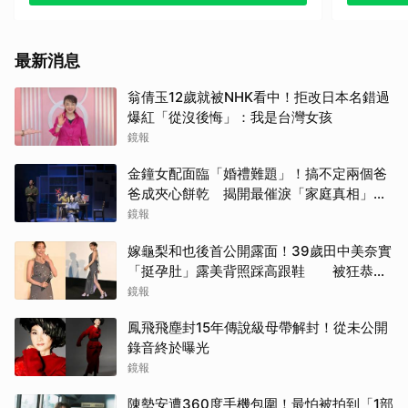
最新消息
翁倩玉12歲就被NHK看中！拒改日本名錯過
爆紅「從沒後悔」：我是台灣女孩
鏡報
金鐘女配面臨「婚禮難題」！搞不定兩個爸
爸成夾心餅乾 揭開最催淚「家庭真相」惹
全場淚崩
鏡報
嫁龜梨和也後首公開露面！39歲田中美奈實
「挺孕肚」露美背照踩高跟鞋 被狂恭喜
甜笑：謝謝大家
鏡報
鳳飛飛塵封15年傳說級母帶解封！從未公開
錄音終於曝光
鏡報
陳勢安遭360度手機包圍！最怕被拍到「1部