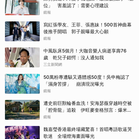
位」 害羞認了：需要心理建設
鏡報
寫紅張學友、王菲、張惠妹！500首神曲幕
後推手開唱 郭子親曝最大心願
鏡報
中風臥床5個月！大咖音樂人病逝享壽76
歲 乾兒子錯愕：沒人通知我
三立新聞網
50萬粉專遭駭又遇體感50度！吳申梅認了
「濕身苦撐」 崩潰現況曝光
鏡報
遭史前巨獸輪番血洗！安海瑟薇穿越時空被
「腔骨龍」追殺 伊旺麥奎格預言：爆米花
會灑滿地
鏡報
魏嘉瑩香港最終場藏驚喜！首唱粵語歌逼哭
歌迷 全場燈海畫面曝光