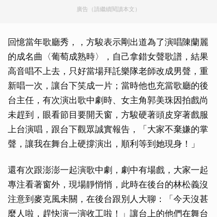
廣告（請繼續閱讀本文）
回憶當年歌廳秀，，方駿表示剛出道為了演唱陳蘭麗
的成名曲〈葡萄成熟時〉，自己拿錯女聲歌譜，結果
高音唱不上去，只好當場拜託樂隊老師改成男聲，重
新唱一次，讓台下笑成一片；當時他也充當歌廳的後
台主任，有次演出歌中劇時、女主角郭美珠因拍戲尚
未趕到，眼看節目要開天窗，方駿硬著頭皮穿著戲服
上台演唱，跟台下觀眾誠實報告，「大家不棄嫌的掌
聲，讓我在舞台上硬撐演出，順利等到她現身！」
還有次跟澎澎一起演歌中劇，劇中有場戲，大家一起
專注看著窗外，現場靜悄悄，此時在後台的林松義沒
注意到麥克風未關，在後台跟別人大聊：「今天沒甚
麼人啦，趕快演一演收工啦！」讓台上的他們在舞台