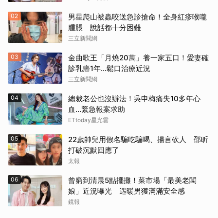
02
男星爬山被蟲咬送急診搶命！全身紅疹喉嚨
腫脹 說話都十分困難
三立新聞網
03
金曲歌王「月燒20萬」養一家五口！愛妻確
診乳癌1年…鬆口治療近況
三立新聞網
04
總裁老公也沒辦法！吳申梅痛失10多年心
血...緊急報案求助
ETtoday星光雲
05
22歲帥兒用假名騙吃騙喝、揚言砍人 邵昕
打破沉默回應了
太報
06
曾窮到清晨5點擺攤！菜市場「最美老闆
娘」近況曝光 遇暖男獲滿滿安全感
鏡報