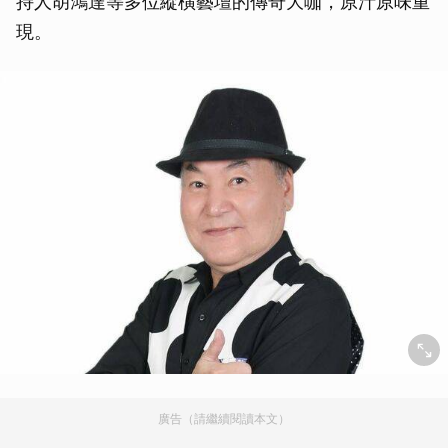
持人胡鴻達等多位縱橫藝壇的傳奇大咖，原汁原味重
現。
廣告（請繼續閱讀本文）