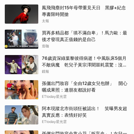
鳳飛飛塵封15年母帶重見天日 黑膠+紀念
專書限時開搶
太報
買再多精品都「填不滿自卑」！馬力歐：最
後才發現真正值錢的是自己
造咖
76歲資深綠葉黎彼得病逝！中風臥床5個月
不敵病魔 乾兒子黃宗澤聞噩耗震驚：沒通
知我
鏡報
孫儷出門妝容「全由12歲女兒包辦」 開心
曬成果照：連朋友都說好看
ETtoday星光雲
阿本現蹤北市街頭狂被認出！ 笑曝男友超
真實反應：表情好好笑
ETtoday星光雲
孫儷出門妝容全靠小花「拆盲盒」！女兒一