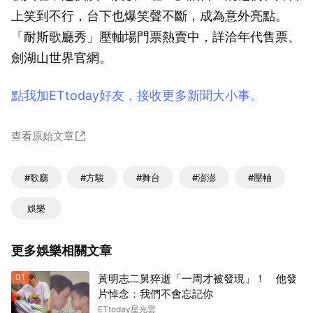
上笑到不行，台下也爆笑聲不斷，成為意外亮點。
「耐斯歌廳秀」壓軸場門票熱賣中，詳洽年代售票、
劍湖山世界官網。
點我加ETtoday好友，接收更多新聞大小事。
查看原始文章
#歌廳
#方駿
#舞台
#澎澎
#壓軸
娛樂
更多娛樂相關文章
01
黃明志二舅猝逝「一周才被發現」！ 他發
片悼念：我們不會忘記你
ETtoday星光雲