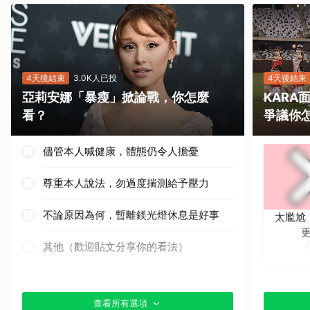
4天後結束
3.0K人已投
4天後結束
亞莉安娜「暴瘦」掀論戰，你怎麼
KAR
看？
爭議你
儘管本人喊健康，體態仍令人擔憂
尊重本人說法，勿過度揣測給予壓力
不論原因為何，暫離鎂光燈休息是好事
太尷尬
其他（歡迎貼文分享你的看法）
查看所有選項