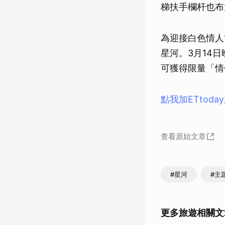
梯扶手欄杆也布
為迎接白色情人
星河。3月14
可獲得限量「情
點我加ETtod
查看原始文章
#星河
#主
更多旅遊相關文