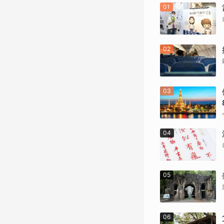
01
02
03
04
05
06