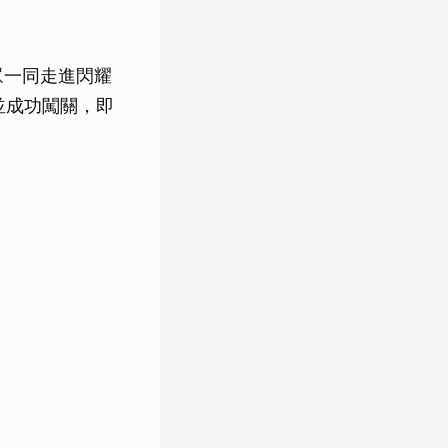
眾一同走進閃耀
並成功闖關，即