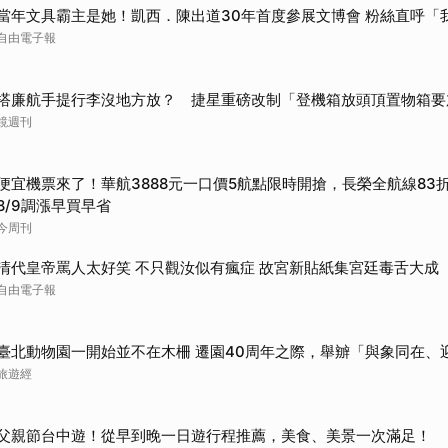
當年文具霸主是她！凱西．陳出道30年首度參展文博會 粉絲直呼「
取消
自由電子報
搭廉航手提行李沒地方放？ 捷星重磅改制「登機箱放頭頂置物箱要
鏡週刊
便宜機票來了！華航3888元一口價5航點限時開搶，長榮全航線83
8/9調漲早買早省
今周刊
清代皇帝罵人太好笑 不只觀汝似有瘋症 故宮新貼紙集宮廷毒舌大成
自由電子報
臺北動物園一開始並不在木柵 遷園40周年之際，舉辧「與象同在、
旅遊經
父親節台中遊！從早到晚一日遊行程推薦，美食、美景一次滿足！