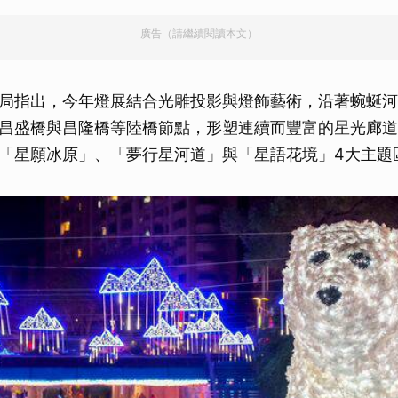
廣告（請繼續閱讀本文）
局指出，今年燈展結合光雕投影與燈飾藝術，沿著蜿蜒河
昌盛橋與昌隆橋等陸橋節點，形塑連續而豐富的星光廊道
「星願冰原」、「夢行星河道」與「星語花境」4大主題