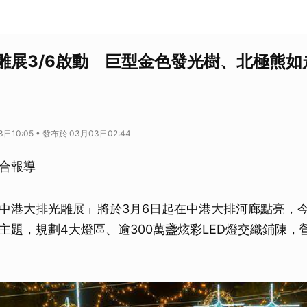
雕展3/6啟動 巨型金色發光樹、北極熊如
日10:05 • 發布於 03月03日02:44
合報導
中港大排光雕展」將於3月6日起在中港大排河廊點亮，
主題，規劃4大燈區、逾300萬盞炫彩LED燈交織鋪陳，