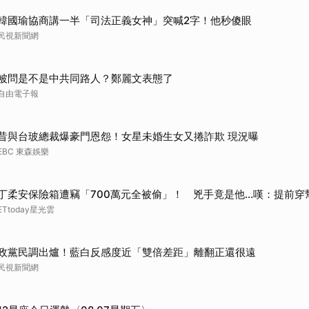
韓國瑜協商講一半「司法正義女神」突喊2字！他秒傻眼
民視新聞網
被問是不是中共同路人？鄭麗文表態了
自由電子報
昔與台玻總裁爆豪門恩怨！女星未婚生女又捲詐欺 現況曝
EBC 東森娛樂
丁柔安保險箱遭竊「700萬元全被偷」！ 兇手竟是他...嘆：提前穿
ETtoday星光雲
政黨民調出爐！藍白反感度近「雙倍差距」離翻正還很遠
民視新聞網