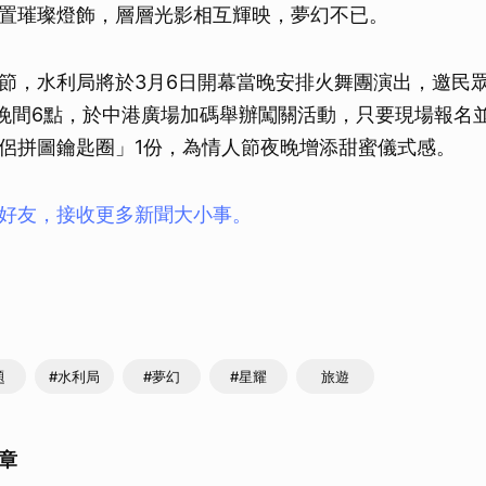
置璀璨燈飾，層層光影相互輝映，夢幻不已。
節，水利局將於3月6日開幕當晚安排火舞團演出，邀民
日晚間6點，於中港廣場加碼舉辦闖關活動，只要現場報名
侶拼圖鑰匙圈」1份，為情人節夜晚增添甜蜜儀式感。
ay好友，接收更多新聞大小事。
題
#水利局
#夢幻
#星耀
旅遊
章