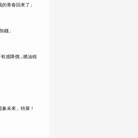
我的青春回來了」
加錢」
折有感降價…燃油稅
迎象未來」特展！