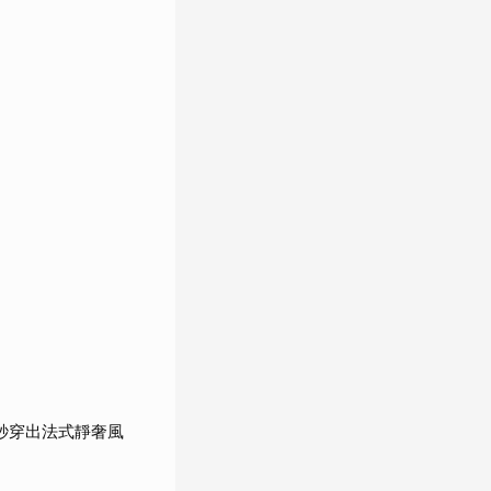
秒穿出法式靜奢風