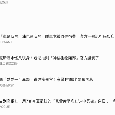
旅遊經
「車是我的、油也是我的」睡車竟被收住宿費 官方一句話打臉飯店
CTWANT
尼斯湖水怪又現身！遊湖拍到「神秘生物頭部」官方證實了
EBC 東森新聞
他「愛愛一半暴斃」遭強摘器官！家屬1招喊卡驚揭黑幕
民視新聞網
告別高跟鞋！用7套今夏最紅的「芭蕾舞平底鞋\+中長裙」穿搭，一
VOGUE