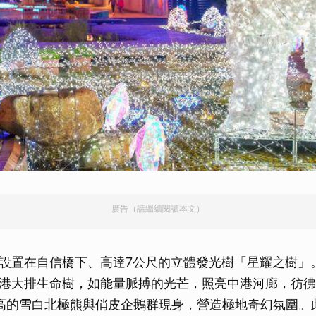
廣告（請繼續閱讀本文）
設置在自信橋下、高達7公尺的立體發光樹「星耀之樹」
港大排生命樹，如能量脈搏的光芒，照亮中港河廊，彷彿
高的雪白北極熊與俏皮企鵝群現身，營造極地奇幻氛圍。