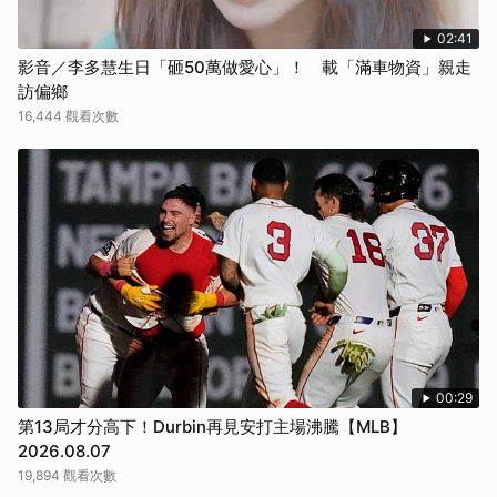
02:41
影音／李多慧生日「砸50萬做愛心」！ 載「滿車物資」親走
訪偏鄉
16,444 觀看次數
00:29
第13局才分高下！Durbin再見安打主場沸騰【MLB】
2026.08.07
19,894 觀看次數