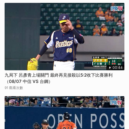
00:44
九局下 呂彥青上場關門 最終再見接殺以5:2收下比賽勝利
（08/07 中信 VS 台鋼）
91 觀看次數