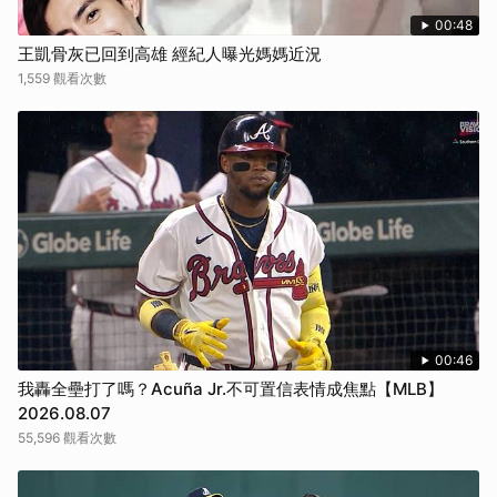
00:48
王凱骨灰已回到高雄 經紀人曝光媽媽近況
1,559 觀看次數
00:46
我轟全壘打了嗎？Acuña Jr.不可置信表情成焦點【MLB】
2026.08.07
55,596 觀看次數