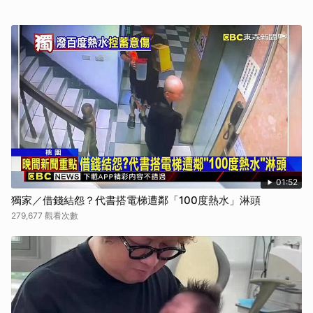
01:52
獨家／借錢結怨？代書搭電梯遭鄰「100度熱水」淋頭
279,677 觀看次數