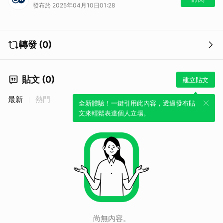
發布於 2025年04月10日01:28
心，如果烏克蘭真的被迫割地換和平，自己的血會白流。
轉發 (0)
貼文 (0)
建立貼文
最新
熱門
全新體驗！一鍵引用此內容，透過發布貼
文來輕鬆表達個人立場。
尚無內容。