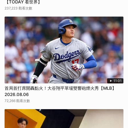
【TODAY 看世界】
237,223 觀看次數
11:01
首局首打席開轟點火！大谷翔平單場雙響砲煙火秀【MLB】
2026.08.06
72,266 觀看次數