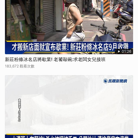
01:26
新莊粉條冰名店將歇業! 老饕敲碗:求老闆女兒接班
183,672 觀看次數