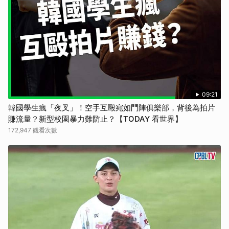
09:21
韓國學生瘋「夜叉」！空手互毆宛如鬥陣俱樂部，背後為拍片
賺流量？新型校園暴力難防止？【TODAY 看世界】
172,947 觀看次數