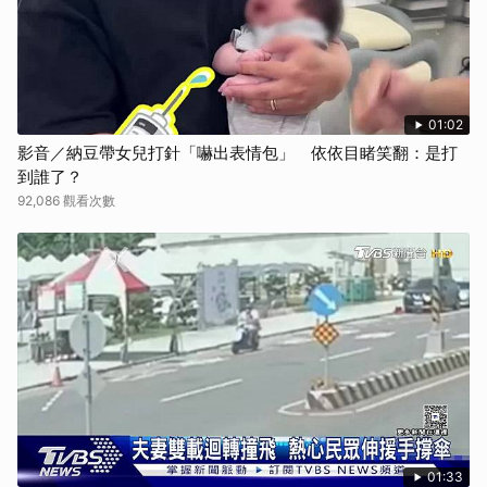
01:02
影音／納豆帶女兒打針「嚇出表情包」 依依目睹笑翻：是打
到誰了？
92,086 觀看次數
01:33