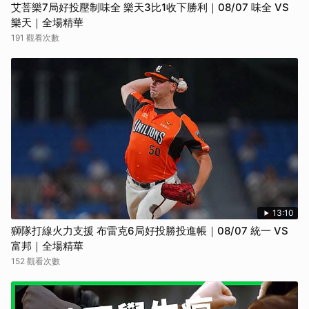
艾菩樂7局好投壓制味全 樂天3比1收下勝利｜08/07 味全 VS
樂天｜全場精華
191 觀看次數
13:10
獅隊打線火力支援 布雷克6局好投勝投進帳｜08/07 統一 VS
富邦｜全場精華
152 觀看次數