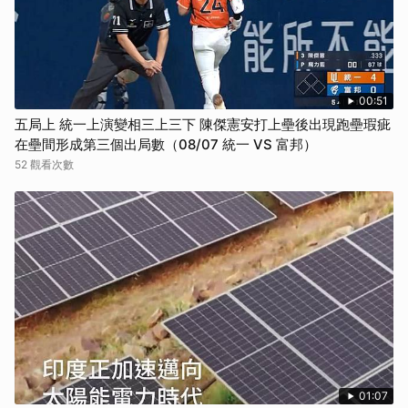
00:51
五局上 統一上演變相三上三下 陳傑憲安打上壘後出現跑壘瑕疵
在壘間形成第三個出局數（08/07 統一 VS 富邦）
52 觀看次數
01:07