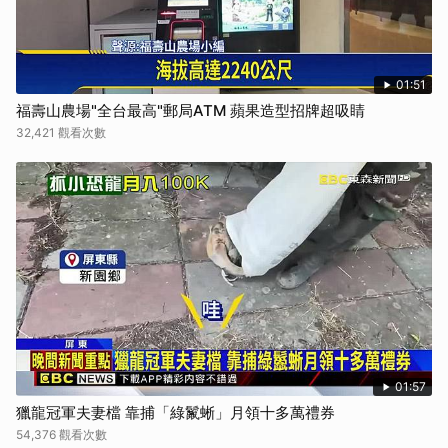
01:51
福壽山農場"全台最高"郵局ATM 蘋果造型招牌超吸睛
32,421 觀看次數
01:57
獵龍冠軍夫妻檔 靠捕「綠鬣蜥」月領十多萬禮券
54,376 觀看次數