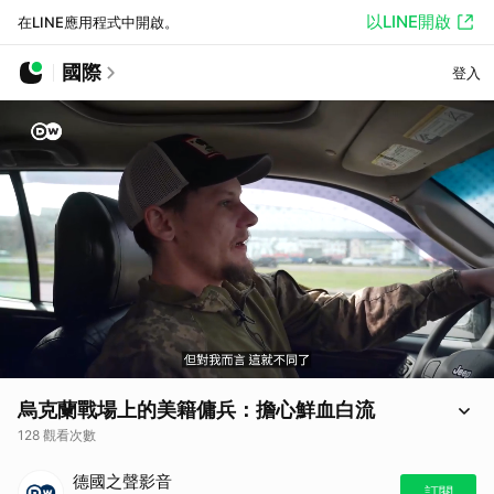
以LINE開啟
在LINE應用程式中開啟。
國際
登入
烏克蘭戰場上的美籍傭兵：擔心鮮血白流
128 觀看次數
川普政府近期屢屢釋放出要削減對烏克蘭軍事援助的訊號。而在烏克蘭前
德國之聲影音
線，自願前來作戰的美籍傭兵對自己國內的政治情勢感到困惑。他們擔
訂閱