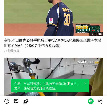
01:16
賽後 今日由先發投手勝騎士主投7局奪5K的精采表現獲得本場
比賽的MVP（08/07 中信 VS 台鋼）
65 觀看次數
全新體驗！一鍵引用此內容，透過發布貼
可以轉發或引用此內容至自己的貼文中，
文來輕鬆表達個人立場。
來發表您的評論或觀點。