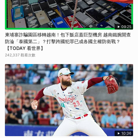
09:25
柬埔寨詐騙園區移轉越南！包下飯店蓋巨型機房 越南鐵腕開查
防淪「泰國第二」？打擊跨國犯罪已成各國主權防衛戰？
【TODAY 看世界】
242,337 觀看次數
10:36