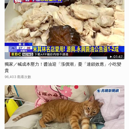
01:47
獨家／喊成本壓力！醬油迎「漲價潮」憂「連鎖效應」小吃變
貴
96,403 觀看次數