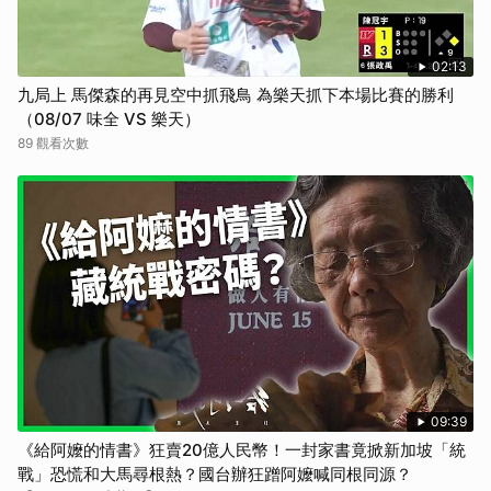
02:13
九局上 馬傑森的再見空中抓飛鳥 為樂天抓下本場比賽的勝利
（08/07 味全 VS 樂天）
89 觀看次數
09:39
《給阿嬤的情書》狂賣20億人民幣！一封家書竟掀新加坡「統
戰」恐慌和大馬尋根熱？國台辦狂蹭阿嬤喊同根同源？