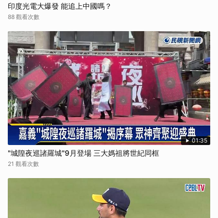
印度光電大爆發 能追上中國嗎？
88 觀看次數
01:35
"城隍夜巡諸羅城"9月登場 三大媽祖將世紀同框
21 觀看次數