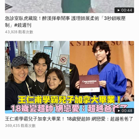
00:44
急診室臥虎藏龍！醉漢揮拳鬧事 護理師展柔術「3秒鎖喉壓
制」#鏡週刊
43,928 觀看次數
00:48
王仁甫學霸兒子加拿大畢業！ 18歲變超帥 網戀愛：超越爸爸了
369,435 觀看次數