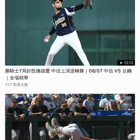
12:12
勝騎士7局好投擒雄鷹 中信上演逆轉勝｜08/07 中信 VS 台鋼
｜全場精華
337 觀看次數