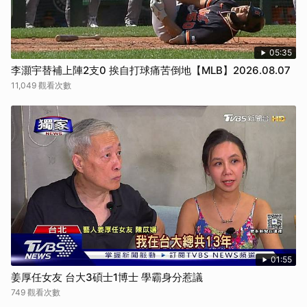
05:35
李灝宇替補上陣2支0 挨自打球痛苦倒地【MLB】2026.08.07
11,049 觀看次數
01:55
姜厚任女友 台大3碩士1博士 學霸身分惹議
749 觀看次數