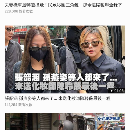
夫妻機車迴轉遭撞飛！民眾秒圍三角錐 撐傘遮陽暖舉全錄下
228,096 觀看次數
01:05
張韶涵 孫燕姿等人都來了... 來送化妝師陳聆薇最後一程
141,254 觀看次數