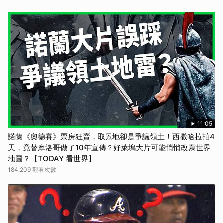
11:05
諾蘭《奧德賽》票房狂賣，取景地卻是爭議領土！西撒哈拉拍4
天，竟替摩洛哥做了10年宣傳？好萊塢大片可能悄悄改寫世界
地圖？【TODAY 看世界】
184,209 觀看次數