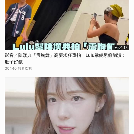
01:17
影音／陳漢典「震胸舞」高要求狂重拍 Lulu掌鏡累癱崩潰：
肚子好餓
30,140 觀看次數