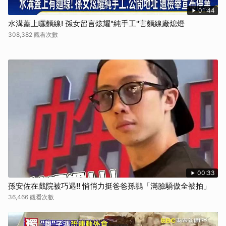
01:44
水溝蓋上曬麵線! 孫女留言炫耀"純手工"害麵線廠熄燈
308,382 觀看次數
00:33
孫安佐在戲院被巧遇!! 悄悄力挺爸爸孫鵬「滿臉驕傲全被拍」
36,466 觀看次數