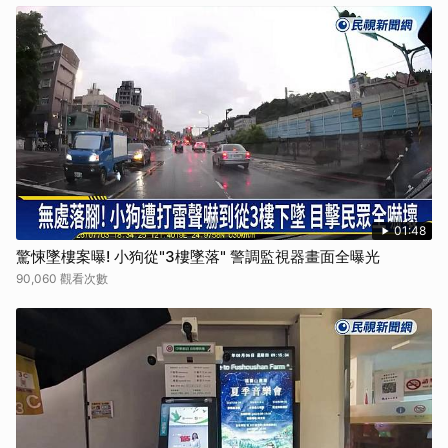
01:48
驚悚墜樓案曝! 小狗從"3樓墜落" 警調監視器畫面全曝光
90,060 觀看次數