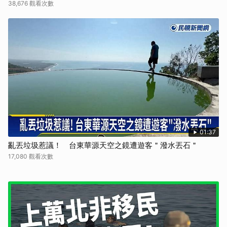
38,676 觀看次數
01:37
亂丟垃圾惹議！ 台東華源天空之鏡遭遊客＂潑水丟石＂
17,080 觀看次數