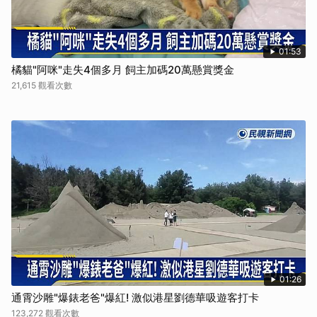
01:53
橘貓"阿咪"走失4個多月 飼主加碼20萬懸賞獎金
21,615 觀看次數
01:26
通霄沙雕"爆錶老爸"爆紅! 激似港星劉德華吸遊客打卡
123,272 觀看次數