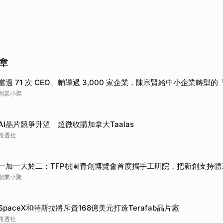
章
當過 71 次 CEO、輔導過 3,000 家企業，陳宗賢給中小企業轉型的「Y
創業小聚
AI晶片競爭升溫 超微收購加拿大Taalas
路透社
一加一大於二：TFP桃園青創博覽會首度攜手工研院，把新創支持體
創業小聚
SpaceX和特斯拉將斥資168億美元打造Terafab晶片廠
路透社