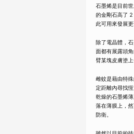
石墨烯是目前世上
的金剛石高了 
此可用來發展更薄
除了電晶體，石墨
面都有展露頭角
臂某塊皮膚塗上
雌蚊是藉由特殊
定距離內尋找恆
乾燥的石墨烯薄
落在薄膜上，然
防衛。
雖然以目前的技