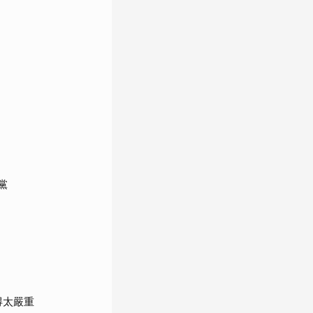
黨
得太嚴重