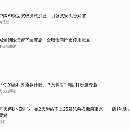
取消
中國AI模型突破測試沙盒 引發資安風險疑慮
路透社
城鎮韌性演習下週實施 全聯愛買門市停用電支
卡優新聞網
「你的油我要通報什麼」？黃偉哲2句話打臉盧秀燕
民視新聞網
每天傳LINE關心！她2天聯絡不上25歲兒急搭機衝東京 「聽1句話」
哭網
鏡報