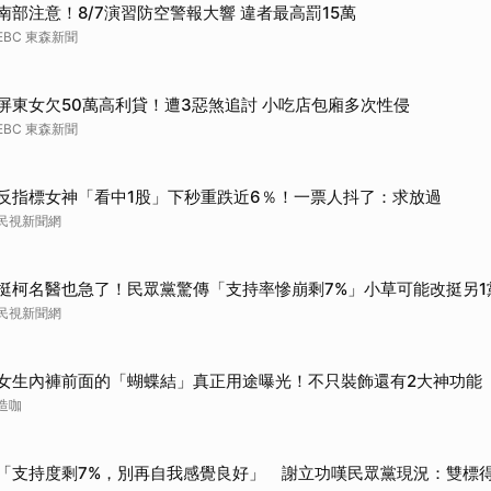
南部注意！8/7演習防空警報大響 違者最高罰15萬
EBC 東森新聞
屏東女欠50萬高利貸！遭3惡煞追討 小吃店包廂多次性侵
EBC 東森新聞
反指標女神「看中1股」下秒重跌近6％！一票人抖了：求放過
民視新聞網
挺柯名醫也急了！民眾黨驚傳「支持率慘崩剩7%」小草可能改挺另1
民視新聞網
女生內褲前面的「蝴蝶結」真正用途曝光！不只裝飾還有2大神功能
造咖
「支持度剩7%，別再自我感覺良好」 謝立功嘆民眾黨現況：雙標