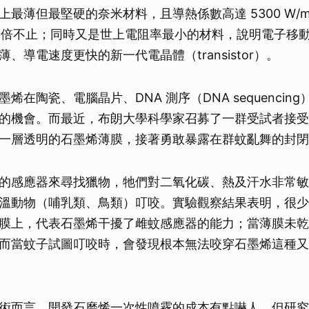
最薄但最堅硬的奈米材料，且導熱係數高達 5300 W/m
2 倍不止；同時又是世上電阻率最小的材料，說明電子移
、導電速度更快的新一代電晶體（transistor）。
烯在陶瓷、電腦晶片、DNA 測序（DNA sequencin
的機會。而最近，布朗大學科學家召募了一群受試者接受
一層透明的石墨烯薄膜，接著勇敢暴露在群蚊亂舞的封閉
的感應器來尋找獵物，牠們對二氧化碳、熱及汗水非常敏
溫動物（哺乳類、鳥類）叮咬。實驗觀察結果表明，很少
膜上，代表石墨烯干擾了雌蚊感應器的能力；當薄膜未乾
而當蚊子試圖叮咬時，會發現根本無法咬穿石墨烯這種又
術而言，開發石磨烯一次性噴霧的成本有點嚇人，但研究