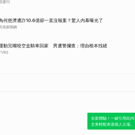
鏡週刊
為何慈濟遭詐10.6億卻一直沒報案？驚人內幕曝光了
民視新聞網
運動完嘴咬空盒騎車回家 男遭警攔查：理由根本找碴
TVBS
全新體驗！一鍵引用此內
文來輕鬆表達個人立場。