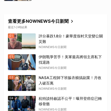
查看更多NOWNEWS今日新聞
最近1小時結果
01
評分暴跌1.8分！豪華度假村天堂變公關
取消
災難
NOWNEWS今日新聞
02
伊朗戰爭苦手！美軍最高將領主席私下
找退路
NOWNEWS今日新聞
03
NASA工程師下班躲衣櫥搞副業！月收
入破百萬
NOWNEWS今日新聞
04
杭特談特赦認不公平！曝拜登癌症已轉
移骨骼
NOWNEWS今日新聞