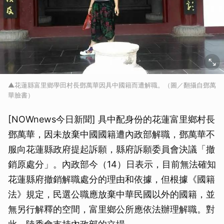
▲花蓮縣富里鄉學田村長鄧萬華因具中國籍而遭解職。（圖／翻攝自鄧萬
華臉書）
[NOWnews今日新聞] 具中配身份的花蓮富里鄉村長
鄧萬華，因未放棄中國國籍遭內政部解職，鄧萬華不
服向花蓮縣政府提起訴願，縣府訴願委員會決議「撤
銷原處分」。內政部今（14）日表示，目前無法確知
花蓮縣府撤銷解職處分的理由和依據，但根據《國籍
法》規定，民選公職應放棄中華民國以外的國籍，並
無另行解釋的空間，富里鄉公所應依法辦理解職。對