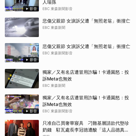
人瑞孫
影音
EBC 東森新聞影音
悲傷父親節 女淚訴父遭「無照老翁」衝撞亡
EBC 東森新聞
悲傷父親節 女淚訴父遭「無照老翁」衝撞亡
EBC 東森新聞影音
影音
獨家／又有名店遭冒用詐騙！卡通園怒：投
訴Meta也無效
EBC 東森新聞
獨家／又有名店遭冒用詐騙！卡通園怒：投
訴Meta也無效
影音
EBC 東森新聞影音
只准自己買奢華寢具 刁難基層請款代墊珍
奶錢 駐瓦處長李冠德遭酸「這人品德真的