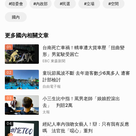
#陸委會
#內政部
#民選
#立場
#空間
國內
更多國內相關文章
01
台南死亡車禍！轎車遭大貨車壓「扭曲變
形」男駕駛受困亡
EBC 東森新聞
02
童玩節風波不斷 去年遊客數少6萬多人 遭審
計部檢討
自由電子報
03
小三生比中指！罵男老師「娘娘腔滾出
去」 判賠2萬
太報
04
經紀人車內強吻女藝人！辯：只有我有反應
嗎 法官批「噁心」重判