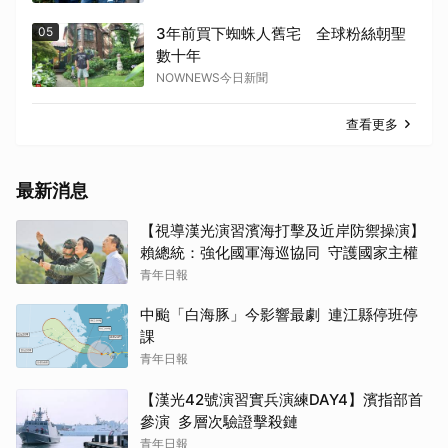
05
3年前買下蜘蛛人舊宅 全球粉絲朝聖
數十年
NOWNEWS今日新聞
查看更多
最新消息
【視導漢光演習濱海打擊及近岸防禦操演】
賴總統：強化國軍海巡協同 守護國家主權
青年日報
中颱「白海豚」今影響最劇 連江縣停班停
課
青年日報
【漢光42號演習實兵演練DAY4】濱指部首
參演 多層次驗證擊殺鏈
青年日報