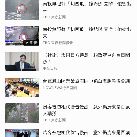
南投無照翁「切西瓜」撞爺孫 竟辯：他衝出
來
EBC 東森新聞
南投無照翁「切西瓜」撞爺孫 竟辯：他衝出
來
影音
EBC 東森新聞影音
〈社論〉濫用日方善意，賴政府重創台日關
係！
中華日報
台電鳳山區營業處召開中颱白海豚整備會議
NOWNEWS今日新聞
房客被包租代管告侵占！意外揭房東是百歲
人瑞孫
EBC 東森新聞
房客被包租代管告侵占！意外揭房東是百歲