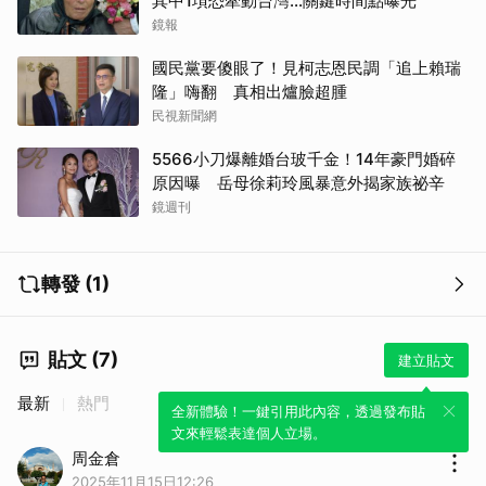
其中1項恐牽動台灣...關鍵時間點曝光
鏡報
國民黨要傻眼了！見柯志恩民調「追上賴瑞
隆」嗨翻 真相出爐臉超腫
民視新聞網
5566小刀爆離婚台玻千金！14年豪門婚碎
原因曝 岳母徐莉玲風暴意外揭家族祕辛
鏡週刊
轉發 (1)
貼文 (7)
建立貼文
最新
熱門
全新體驗！一鍵引用此內容，透過發布貼
文來輕鬆表達個人立場。
周金倉
2025年11月15日12:26