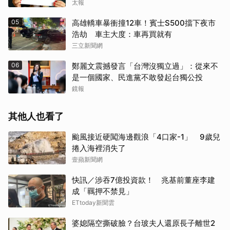
太報
05
高雄轎車暴衝撞12車！賓士S500擋下夜市
浩劫 車主大度：車再買就有
三立新聞網
06
鄭麗文震撼發言「台灣沒獨立過」：從來不
是一個國家、民進黨不敢發起台獨公投
鏡報
其他人也看了
颱風接近硬闖海邊觀浪「4口家-1」 9歲兒
捲入海裡消失了
壹蘋新聞網
快訊／涉吞7億投資款！ 兆基前董座李建
成「羈押不禁見」
ETtoday新聞雲
婆媳隔空撕破臉？台玻夫人還原長子離世2