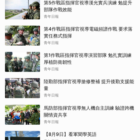
第5作戰區指揮官視導漢光實兵演練 勉提升
部隊作戰效能
青年日報
第4作戰區指揮官視導電磁頻譜作戰 要求落
實任務式指揮
青年日報
第1作戰區指揮官視導演習部隊 勉扎實訓練
厚植防衛韌性
青年日報
陸勤部指揮官視導搶修整補 提升後勤支援能
量
青年日報
馬防部指揮官視導無人機自主訓練 驗證跨機
關情資共享
青年日報
【8月9日】看軍聞學英語