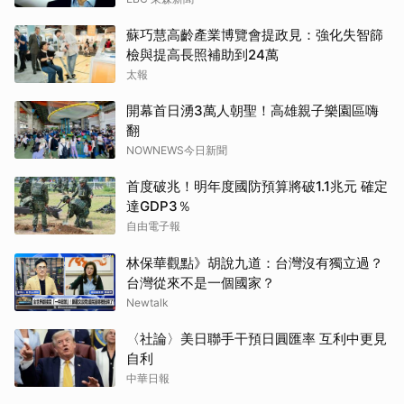
蘇巧慧高齡產業博覽會提政見：強化失智篩
檢與提高長照補助到24萬
太報
開幕首日湧3萬人朝聖！高雄親子樂園區嗨
翻
NOWNEWS今日新聞
首度破兆！明年度國防預算將破1.1兆元 確定
達GDP3％
自由電子報
林保華觀點》胡說九道：台灣沒有獨立過？
台灣從來不是一個國家？
Newtalk
〈社論〉美日聯手干預日圓匯率 互利中更見
自利
中華日報