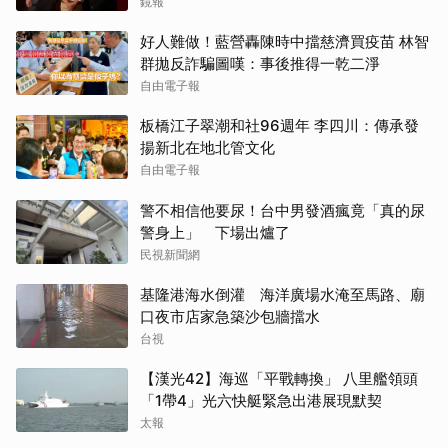
冠軍」
鏡報
好人難做！藍營轟陳時中擋慈濟買疫苗 林智
群拋反詐騙圖嘆：事後推得一乾二淨
自由電子報
板橋江子翠潮和社96週年 李四川：傳承發
揚新北在地北管文化
自由電子報
警不相信他要尿！台中男發酒瘋竟「真的尿
警身上」 下場出爐了
民視新聞網
基隆港海水倒灌 海洋廣場水淹至馬路、廟
口夜市店家急築沙包牆擋水
台視
【漢光42】海巡「平戰轉換」 八里艦領頭
「1帶4」光六快艇緊急出港展現默契
太報