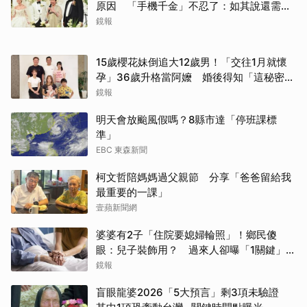
原因 「手機千金」不忍了：如其說還需要
離開嗎？
鏡報
15歲櫻花妹倒追大12歲男！「交往1月就懷
孕」36歲升格當阿嬤 婚後得知「這秘密」
傻眼了
鏡報
明天會放颱風假嗎？8縣市達「停班課標
準」
EBC 東森新聞
柯文哲陪媽媽過父親節 分享「爸爸留給我
最重要的一課」
壹蘋新聞網
婆婆有2子「住院要媳婦輪照」！鄉民傻
眼：兒子裝飾用？ 過來人卻曝「1關鍵」才
做決定
鏡報
盲眼龍婆2026「5大預言」剩3項未驗證