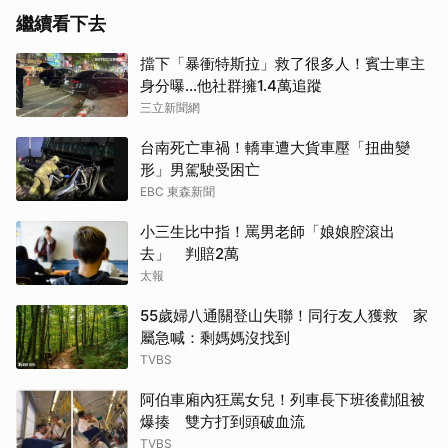
繼續看下去
擋下「暴衝特斯拉」救了很多人！賓士車主
身分曝…他社群擁1.4萬追蹤
三立新聞網
台南死亡車禍！轎車遭大貨車壓「扭曲變
形」男駕駛受困亡
EBC 東森新聞
小三生比中指！罵男老師「娘娘腔滾出
去」 判賠2萬
太報
55歲婦八通關登山失聯！同行友人獲救 家
屬急喊：剩媽媽沒找到
TVBS
阿伯車廂內狂罵女兒！列車長下班後勸阻被
爆揍 雙方打到頭破血流
TVBS