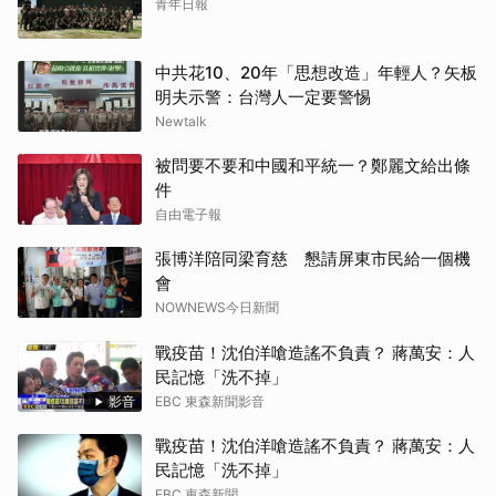
青年日報
中共花10、20年「思想改造」年輕人？矢板
明夫示警：台灣人一定要警惕
Newtalk
被問要不要和中國和平統一？鄭麗文給出條
件
自由電子報
張博洋陪同梁育慈 懇請屏東市民給一個機
會
NOWNEWS今日新聞
戰疫苗！沈伯洋嗆造謠不負責？ 蔣萬安：人
民記憶「洗不掉」
影音
EBC 東森新聞影音
戰疫苗！沈伯洋嗆造謠不負責？ 蔣萬安：人
民記憶「洗不掉」
EBC 東森新聞