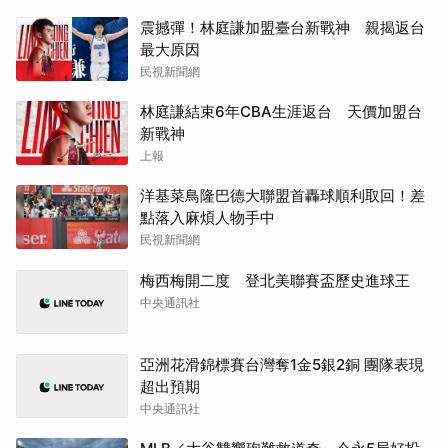
震撼彈！林庭謙加盟臺台新戰神 親揭返台
最大原因
民視新聞網
林庭謙結束6年CBA生涯返台 天價加盟台
新戰神
上報
洋基菜鳥隆巴德大聯盟首轟球順利取回！差
點落入麻煩人物手中
民視新聞網
梅西梅開二度 登北美聯賽盃歷史進球王
中央通訊社
亞洲花滑錦標賽台灣奪1金5銀2銅 團隊表現
超出預期
中央通訊社