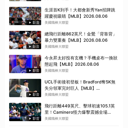
生涯首K到手！大都會新秀Yan招牌跳
躍慶祝吸睛【MLB】2026.08.06
影音
美國職棒大聯盟
總飛行距離862英尺！金鶯「背靠背」
暴力雙重奏【MLB】2026.08.06
影音
美國職棒大聯盟
今永昇太好投有玄機？手機桌布一換狀
態起飛【MLB】2026.08.06
影音
美國職棒大聯盟
UCL手術後初登板！Bradford奪5K無
失分領軍完封巨人【MLB】
2026.08.06
影音
美國職棒大聯盟
飛行距離449英尺、擊球初速105.1英
里！Caminero怪力爆擊震撼全場
【MLB】2026.08.06
影音
美國職棒大聯盟