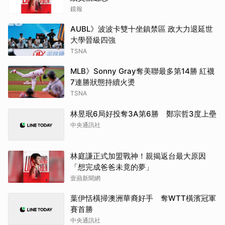
鏡報
AUBL》波波卡雙十坐鎮禁區 政大力退延世
大學晉級四強
TSNA
MLB》Sonny Gray奪美聯最多第14勝 紅襪
7連勝狀態持續火燙
TSNA
林昱珉6局好投奪3A第6勝 鄭宗哲3度上壘
中央通訊社
林庭謙正式加盟戰神！親揭返台最大原因
「想完成爸爸未竟的夢」
壹蘋新聞網
葉伊恬橫掃澳洲華裔好手 奪WTT橫濱冠軍
賽首勝
中央通訊社