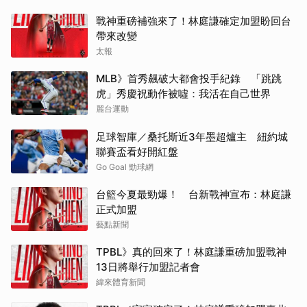
戰神重磅補強來了！林庭謙確定加盟盼回台
帶來改變
太報
MLB》首秀飆破大都會投手紀錄 「跳跳
虎」秀慶祝動作被噓：我活在自己世界
麗台運動
足球智庫／桑托斯近3年墨超爐主 紐約城
聯賽盃看好開紅盤
Go Goal 勁球網
台籃今夏最勁爆！ 台新戰神宣布：林庭謙
正式加盟
藝點新聞
TPBL》真的回來了！林庭謙重磅加盟戰神
13日將舉行加盟記者會
緯來體育新聞