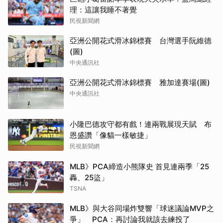
理：這讓我睡不著覺
民視新聞網
亞洲公開花式滑冰錦標賽 台灣選手阮維德
(圖)
中央通訊社
亞洲公開花式滑冰錦標賽 雅加達賽場(圖)
中央通訊社
小隆巴德攻守都有戲！連兩戰展現天賦 布
恩盛讚「像貓一樣敏捷」
民視新聞網
MLB》PCA締造小熊隊史 首見連兩季「25
轟、25盜」
TSNA
MLB》與大谷同場炸雙響「球迷議論MVP之
爭」 PCA：再討論我就該去練投了