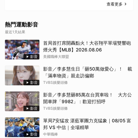
查看更多
熱門運動影音
最近1天結果
首局首打席開轟點火！大谷翔平單場雙響砲
煙火秀【MLB】2026.08.06
影音
美國職棒大聯盟
影音／李多慧生日「砸50萬做愛心」！ 載
「滿車物資」親走訪偏鄉
影音
TVBS娛樂頭條
影音／李多慧砸85萬在台買車啦！ 大方公
開車牌「9982」：歡迎打招呼
影音
TVBS娛樂頭條
單局7安猛攻 湛藍軍團力克猛象｜08/05 富
邦 VS 中信｜全場精華
影音
中華職棒