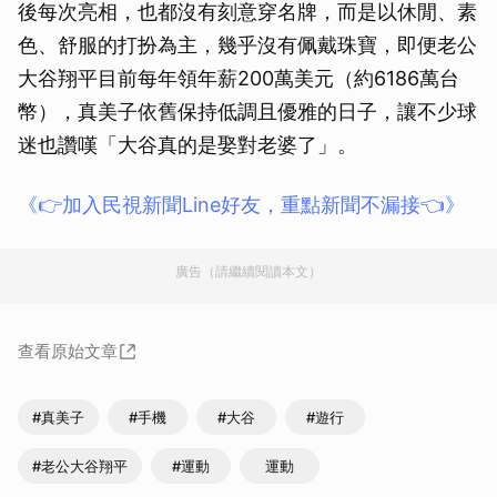
後每次亮相，也都沒有刻意穿名牌，而是以休閒、素
色、舒服的打扮為主，幾乎沒有佩戴珠寶，即便老公
大谷翔平目前每年領年薪200萬美元（約6186萬台
幣），真美子依舊保持低調且優雅的日子，讓不少球
迷也讚嘆「大谷真的是娶對老婆了」。
《👉加入民視新聞Line好友，重點新聞不漏接👈》
廣告（請繼續閱讀本文）
查看原始文章
#真美子
#手機
#大谷
#遊行
#老公大谷翔平
#運動
運動