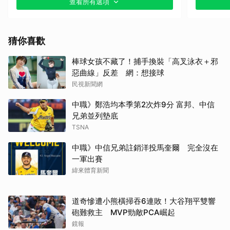
查看所有選項
其他（歡迎貼文分享）
猜你喜歡
棒球女孩不藏了！捕手換裝「高叉泳衣＋邪
惡曲線」反差 網：想接球
民視新聞網
中職》鄭浩均本季第2次炸9分 富邦、中信
兄弟並列墊底
TSNA
中職》中信兄弟註銷洋投馬奎爾 完全沒在
一軍出賽
緯來體育新聞
道奇慘遭小熊橫掃吞6連敗！大谷翔平雙響
砲難救主 MVP勁敵PCA崛起
鏡報