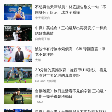
不想再當天津球員！林庭謙告別文一句「不
同身分」暗示 球迷全看懂
中天電視台
中職》英雄命！王柏融擊出再見安打 一棒終
結雄鷹悲情
自由電子報
波波卡有行無市索價高 SBL球團直言：畢
竟不是洋將
太報
30分鐘的震撼教育！從西甲U16對決 看見
台灣與世界足球的真實差距
Go Goal 勁球網
台鋼雄鷹》旅日生活看不見的辛苦 王柏融：
星期一幾乎都是移動日
TSNA
日職》超火燙！台灣鐵捕林家正敲安有打點