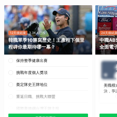
12天後結束
3.3K人已投
24天後結
韓職單季10勝寫歷史！王彥程下個里
中職A
程碑你最期待哪一幕？
全面電
保持整季健康出賽
挑戰年度個人獎項
奠定隊史王牌地位
美職模
決，爭
重返日職、挑戰大聯盟
國際賽擔綱台灣王牌主投