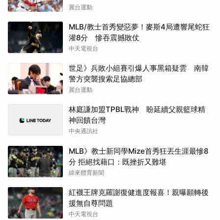
麗台運動
MLB/教士首秀變惡夢！麥斯4局遭響尾蛇狂
灌8分 慘吞震撼敗仗
中天電視台
世足》兵敗小組賽引爆人事黑箱疑雲 南韓
警方突襲搜索足協總部
麗台運動
林庭謙加盟TPBL戰神 盼延續父親籃球精
神回饋台灣
中央通訊社
MLB》教士新同學Mize首秀狂丟生涯最慘8
分 拒絕找藉口：既挫折又難堪
緯來體育新聞
紅襪王牌克羅謝復健進度報喜！親曝願轉後
援無自尊問題
中天電視台