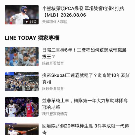
小熊核彈頭PCA爆發 單場雙響砲灌4打點
【MLB】2026.08.06
影音
美國職棒大聯盟
LINE TODAY 獨家專欄
日職二軍待6年！王彥程如何逆襲成韓職勝
投王？
眼鏡哥看體育
換來Skubal三連霸就穩了？道奇近10年豪賭
真相
眼鏡哥看體育
並非單純上車，轉隊第一年大力幫助球隊奪
冠的老將
我只想寫寫體育
回顧陽岱鋼20年職棒生涯 3件事成就一代傳
奇