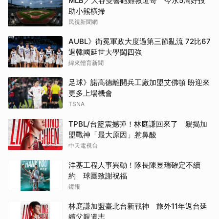
MLB／大谷雙響砲難救道奇 今永5局好投
助小熊橫掃
民視新聞網
AUBL》衛冕軍政大度過第三節亂流 72比67
退韓國延世大學闖四強
緯來體育新聞
足球》諾高德離開兵工廠加盟艾佛頓 盼迎來
更多上場機會
TSNA
TPBL/台籃震撼彈！林庭謙回來了 親揭加
盟戰神「最大原因」惹鼻酸
中天電視台
洋基工程人事異動！隊長陳昱瑞確定不續
約 球團致謝祝福
鏡報
林庭謙加盟臺北台新戰神 旅外11年返台延
續父親遺志