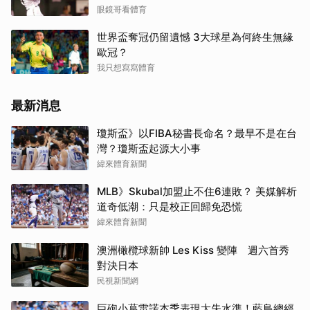
眼鏡哥看體育
世界盃奪冠仍留遺憾 3大球星為何終生無緣
歐冠？
我只想寫寫體育
最新消息
瓊斯盃》以FIBA秘書長命名？最早不是在台
灣？瓊斯盃起源大小事
緯來體育新聞
MLB》Skubal加盟止不住6連敗？ 美媒解析
道奇低潮：只是校正回歸免恐慌
緯來體育新聞
澳洲橄欖球新帥 Les Kiss 變陣 週六首秀
對決日本
民視新聞網
巨砲小葛雷諾本季表現大失水準！藍鳥總經