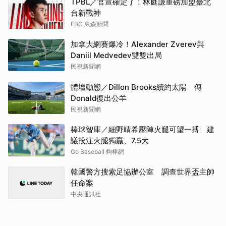
TPBL／官宣確定了！林庭謙重磅加盟臺北
台新戰神
EBC 東森新聞
加拿大網賽爆冷！Alexander Zverev與
Daniil Medvedev雙雙出局
民視新聞網
體壇動態／Dillon Brooks續約太陽 傳
Donald復出公羊
民視新聞網
棒球智庫／細野晴希壓陣火腿可望一搏 建
議投注火腿獨贏、7.5大
Go Baseball 夠棒網
韓國警方搜索足協辦公室 調查世界盃主帥
任命案
中央通訊社