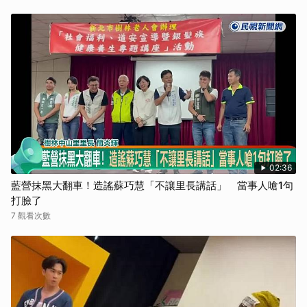
02:36
藍營抹黑大翻車！造謠蘇巧慧「不讓里長講話」 當事人嗆1句
打臉了
7 觀看次數