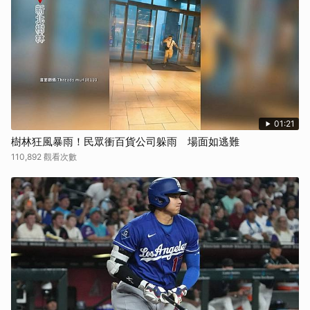
01:21
樹林狂風暴雨！民眾衝百貨公司躲雨 場面如逃難
110,892 觀看次數