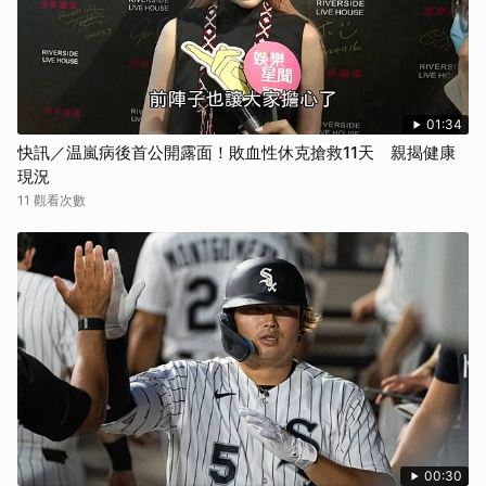
01:34
快訊／温嵐病後首公開露面！敗血性休克搶救11天 親揭健康
現況
11 觀看次數
00:30