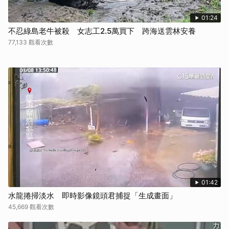
01:24
不忍綠島老牛被殺 女志工2.5萬買下 跨海送雲林安養
77,133 觀看次數
01:42
水龍捲掃淡水 即時影像鏡頭君捕捉「生成畫面」
45,669 觀看次數