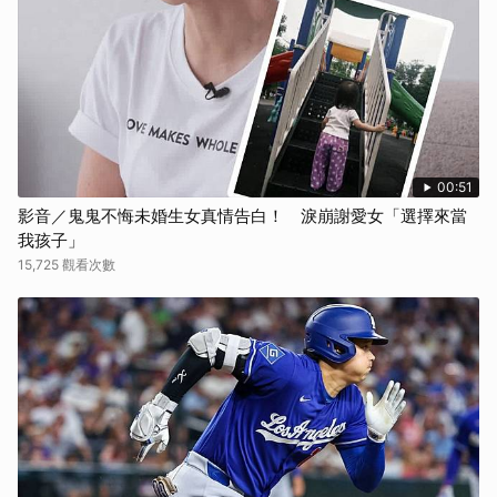
取消
00:51
影音／鬼鬼不悔未婚生女真情告白！ 淚崩謝愛女「選擇來當
我孩子」
15,725 觀看次數