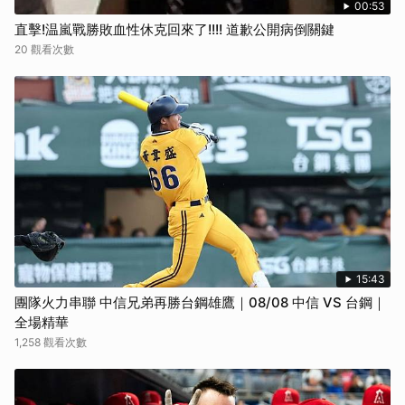
00:53
直擊!温嵐戰勝敗血性休克回來了!!!! 道歉公開病倒關鍵
20 觀看次數
15:43
團隊火力串聯 中信兄弟再勝台鋼雄鷹｜08/08 中信 VS 台鋼｜
全場精華
1,258 觀看次數