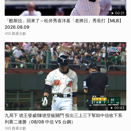
00:21
「酷斯拉」回來了～松井秀喜洋基「老將日」秀長打【MLB】
2026.08.09
455 觀看次數
00:43
九局下 琥王發威!陳琥登板關門 投出三上三下幫助中信收下系
列賽二連勝（08/08 中信 VS 台鋼）
365 觀看次數