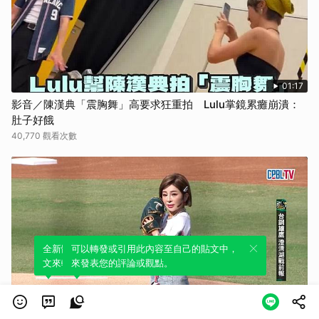
01:17
影音／陳漢典「震胸舞」高要求狂重拍 Lulu掌鏡累癱崩潰：
肚子好餓
40,770 觀看次數
全新體驗！一鍵引用此內容，透過發布貼
可以轉發或引用此內容至自己的貼文中，
文來輕鬆表達個人立場。
來發表您的評論或觀點。
02:09