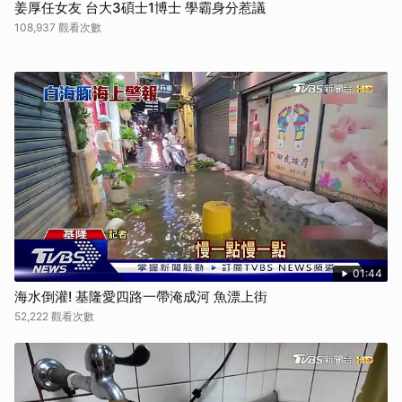
姜厚任女友 台大3碩士1博士 學霸身分惹議
108,937 觀看次數
01:44
海水倒灌! 基隆愛四路一帶淹成河 魚漂上街
52,222 觀看次數