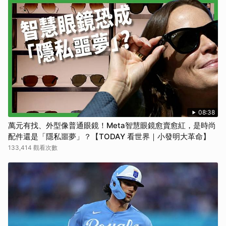
08:38
萬元有找、外型像普通眼鏡！Meta智慧眼鏡愈賣愈紅，是時尚
配件還是「隱私噩夢」？【TODAY 看世界｜小發明大革命】
133,414 觀看次數