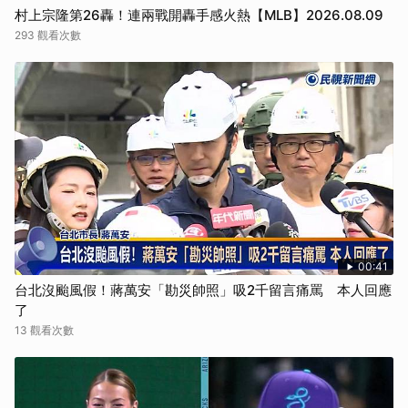
村上宗隆第26轟！連兩戰開轟手感火熱【MLB】2026.08.09
293 觀看次數
00:41
台北沒颱風假！蔣萬安「勘災帥照」吸2千留言痛罵 本人回應
了
13 觀看次數