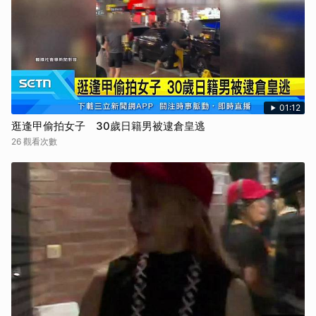
01:12
逛逢甲偷拍女子 30歲日籍男被逮倉皇逃
26 觀看次數