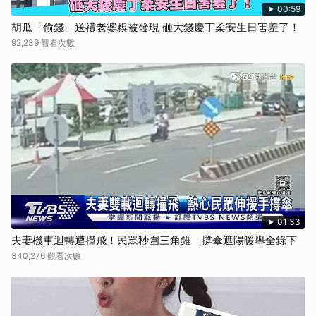
00:59
胡瓜「偷錢」送禮老婆糗被發現 砸大錢慶丁柔安生日害羞了！
92,239 觀看次數
01:33
夫妻機車迴轉遭撞飛！民眾秒圍三角錐 撐傘遮陽暖舉全錄下
340,276 觀看次數