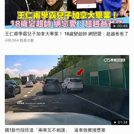
00:48
王仁甫學霸兒子加拿大畢業！ 18歲變超帥 網戀愛：超越爸爸了
489,564 觀看次數
01:38
國1新竹段匝道「兩車互不相讓」 逼車致擦撞壅塞