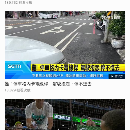
139,762 觀看次數
01:21
難！停車格內卡電線桿 駕駛抱怨：停不進去
13,829 觀看次數