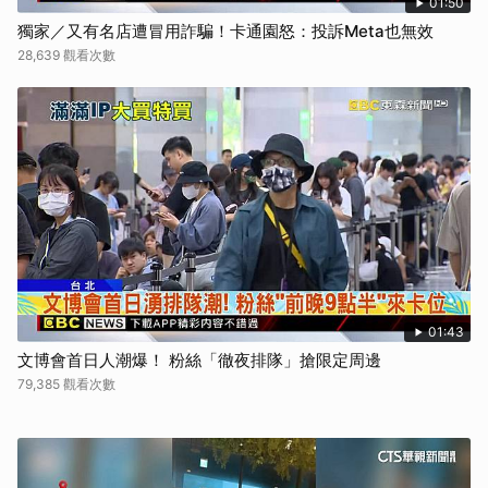
01:50
獨家／又有名店遭冒用詐騙！卡通園怒：投訴Meta也無效
28,639 觀看次數
01:43
文博會首日人潮爆！ 粉絲「徹夜排隊」搶限定周邊
79,385 觀看次數