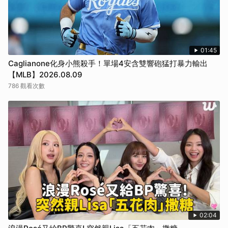
01:45
Caglianone化身小熊殺手！單場4安含雙響砲猛打暴力輸出
【MLB】2026.08.09
786 觀看次數
02:04