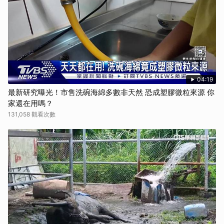
04:19
最新研究曝光！市售洗碗海綿多數非天然 恐成塑膠微粒來源 你
家還在用嗎？
131,058 觀看次數