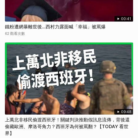
00:41
鐵粉遭網暴離世後...西村力露面喊「幸福」被罵爆
62 觀看次數
09:48
上萬北非移民偷渡西班牙！關鍵判決推動假訊息流傳，背後還
偷藏歐洲、摩洛哥角力？西班牙為何被罵翻？【TODAY 看世
界】