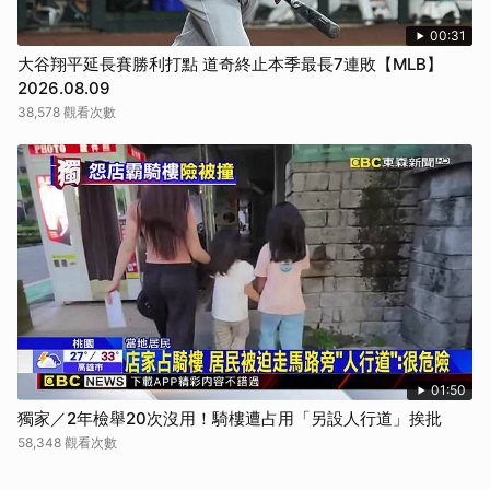
00:31
大谷翔平延長賽勝利打點 道奇終止本季最長7連敗【MLB】
2026.08.09
38,578 觀看次數
01:50
獨家／2年檢舉20次沒用！騎樓遭占用「另設人行道」挨批
58,348 觀看次數