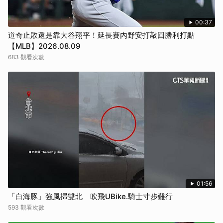
00:37
道奇止敗還是靠大谷翔平！延長賽內野安打敲回勝利打點
【MLB】2026.08.09
683 觀看次數
01:56
「白海豚」強風掃雙北 吹飛UBike.騎士寸步難行
593 觀看次數