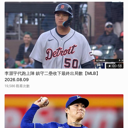
00:58
李灝宇代跑上陣 鎮守二壘收下最終出局數【MLB】
2026.08.09
19,586 觀看次數