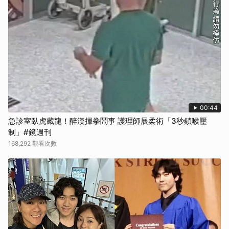
00:44
急診室臥虎藏龍！醉漢揮拳鬧事 護理師展柔術「3秒鎖喉壓
制」#鏡週刊
168,292 觀看次數