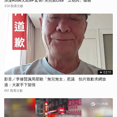
浪漫Rosé又給BP驚喜! 突然親Lisa「五花肉」撒糖
358 觀看次數
02:11
影音／李修賢諷周星馳「無兒無女」惹議 拍片致歉求網放
過：大家手下留情
661 觀看次數