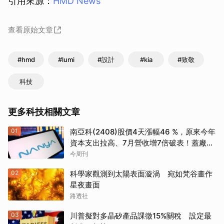
引用來源：
HMD News
查看原始文章
#hmd
#lumi
#設計
#kia
#致敬
科技
更多科技相關文章
01
南亞科(2408)股價4天漲幅46 %，原來今年
資本支出拉高、7月營收增7倍破表！蓋廠買
設備最新營運目標曝光
今周刊
02
科學家觀測到太陽表面漩渦 宛如梵谷畫作
星夜畫面
路透社
03
川普擬對多晶矽產品課徵15%關稅 設定最