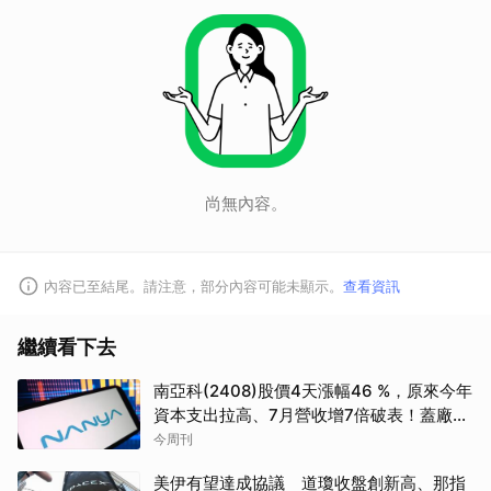
尚無內容。
內容已至結尾。請注意，部分內容可能未顯示。
查看資訊
繼續看下去
南亞科(2408)股價4天漲幅46 %，原來今年
資本支出拉高、7月營收增7倍破表！蓋廠買
設備最新營運目標曝光
今周刊
美伊有望達成協議 道瓊收盤創新高、那指