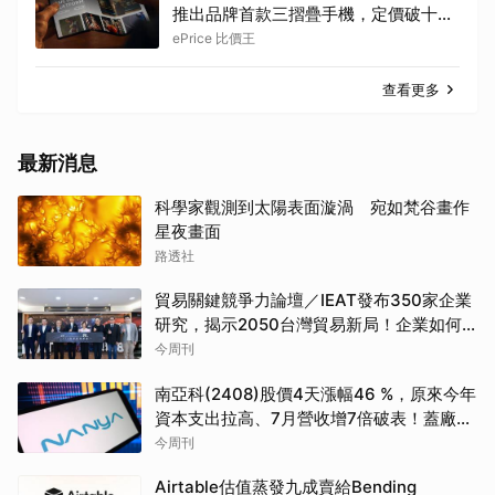
推出品牌首款三摺疊手機，定價破十萬
元
ePrice 比價王
查看更多
最新消息
科學家觀測到太陽表面漩渦 宛如梵谷畫作
星夜畫面
路透社
貿易關鍵競爭力論壇／IEAT發布350家企業
研究，揭示2050台灣貿易新局！企業如何
透過養「蝦」養「馬」掌握先機？
今周刊
南亞科(2408)股價4天漲幅46 %，原來今年
資本支出拉高、7月營收增7倍破表！蓋廠買
設備最新營運目標曝光
今周刊
Airtable估值蒸發九成賣給Bending