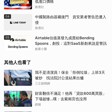
低進口價格
路透社
04
中國製路由器藏後門 資安業者警告恐遭入
侵
路透社
05
Airtable估值蒸發九成賣給Bending
取消
Spoons，創投：這對SaaS新創來說是警訊
創業小聚
其他人也看了
我不是清潔員！保全「拒倒垃圾」上班3天
被炒 找法院討公道結果出爐
三立新聞網
財富翻倍不滿足！他再「貸款600萬買股」
下場超慘...嘆：去紫南宮也沒用
鏡報