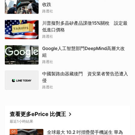
收跌
路透社
川普擬對多晶矽產品課徵15%關稅 設定最
低進口價格
路透社
Google人工智慧部門DeepMind高層大改
組
路透社
中國製路由器藏後門 資安業者警告恐遭入
侵
路透社
查看更多ePrice 比價王
最近1小時結果
01
全球最大 10.2 吋摺疊螢手機誕生 華為