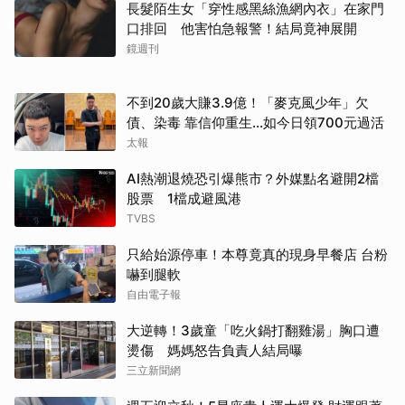
長髮陌生女「穿性感黑絲漁網內衣」在家門
口排回 他害怕急報警！結局竟神展開
鏡週刊
不到20歲大賺3.9億！「麥克風少年」欠
債、染毒 靠信仰重生...如今日領700元過活
太報
AI熱潮退燒恐引爆熊市？外媒點名避開2檔
股票 1檔成避風港
TVBS
只給始源停車！本尊竟真的現身早餐店 台粉
嚇到腿軟
自由電子報
大逆轉！3歲童「吃火鍋打翻雞湯」胸口遭
燙傷 媽媽怒告負責人結局曝
三立新聞網