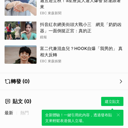
週五迎立秋！5星座貴人運大爆發 財運跟著
來
EBC 東森新聞
抖音紅衣網美街頭大戰小三 網見「奶奶凶
器」一面倒挺正宮：真的正
鏡報
富二代兼混血兒？HOOK自爆「我男的」 真
相大反轉
EBC 東森娛樂
轉發 (0)
貼文 (0)
建立貼文
最新
熱門
全新體驗！一鍵引用此內容，透過發布貼
文來輕鬆表達個人立場。