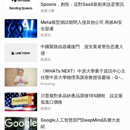
Spoons，創投：這對SaaS新創來說是警訊
創業小聚
Meta模型測試期間入侵其他公司 再掀AI安
全疑慮
路透社
中國製路由器藏後門 資安業者警告恐遭入
侵
路透社
《WHATs NEXT》中原大學量子資訊中心主
任暨中原大學物理系講座教授張慶瑞：Q-
day的countdown現在已經開始了
Knowing
川普擬對多晶矽產品課徵15%關稅 設定最
低進口價格
路透社
Google人工智慧部門DeepMind高層大改
組