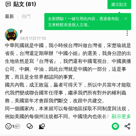
貼文 (81)
建立貼文
最新
熱門
全新體驗！一鍵引用此內容，透過發布貼
文來輕鬆表達個人立場。
F
06月11日17:10
中華民國就是中國，我小時候台灣叫做台灣省，宋楚瑜就是
省長，台灣還定期舉辦『中國小姐』的選美，我身分證的出
生地依然是寫『台灣省』，我們還有中國電視台、中國廣播
公司、中鋼、中油，因此台灣就是中國的一部分，這是事
實，而且是全世界都認同的事實。
國共內戰，成王敗寇，贏者可得天下，所以中共當年才能取
代我們變成聯合國常任理事，繼承我們所有對外的權利義
務，美國當年才會跟我們斷交，改跟中共建交。
同一個國家內，本來就可以每個地區採取不同制度與法規，
例如美國的每個州法規都不同。中國境內也依各地民情，設
顯示更多
有好幾個自治區或特別行政區，因此兩岸制度不同、各自治
1
理，依然也可以是同一個國家。