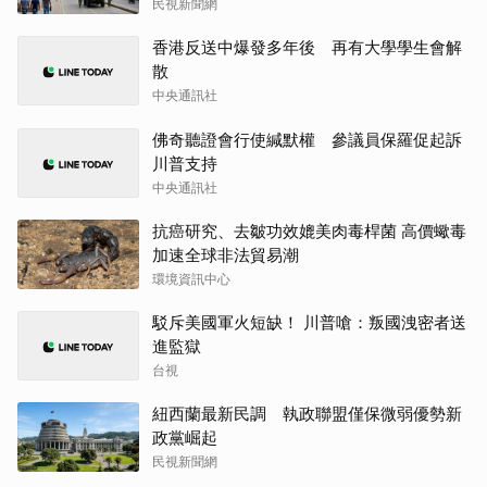
民視新聞網
香港反送中爆發多年後 再有大學學生會解
散
中央通訊社
佛奇聽證會行使緘默權 參議員保羅促起訴
川普支持
中央通訊社
抗癌研究、去皺功效媲美肉毒桿菌 高價蠍毒
加速全球非法貿易潮
環境資訊中心
駁斥美國軍火短缺！ 川普嗆：叛國洩密者送
進監獄
台視
紐西蘭最新民調 執政聯盟僅保微弱優勢新
政黨崛起
民視新聞網