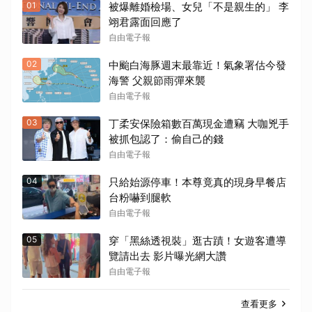
01
被爆離婚檢場、女兒「不是親生的」 李
翊君露面回應了
自由電子報
02
中颱白海豚週末最靠近！氣象署估今發
海警 父親節雨彈來襲
自由電子報
03
丁柔安保險箱數百萬現金遭竊 大咖兇手
被抓包認了：偷自己的錢
自由電子報
04
只給始源停車！本尊竟真的現身早餐店
台粉嚇到腿軟
自由電子報
05
穿「黑絲透視裝」逛古蹟！女遊客遭導
覽請出去 影片曝光網大讚
自由電子報
查看更多