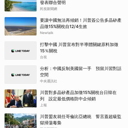
發表聯合聲明
民視新聞網
要讓中國無法再傾銷！川普簽公告多晶矽產
品徵15%關稅自12/4生效
Newtalk
打擊中國 川普宣布對半導體關鍵原料加徵
15％關稅
台視
分析：中國反制美國留一手 預留川習對話
空間
中央通訊社
川普對多晶矽產品加徵15%關稅台日韓在
列 設定最低價格防中企傾銷
上報
川普盟友就任哥倫比亞總統 誓言蓋超級監
獄掃蕩毒梟