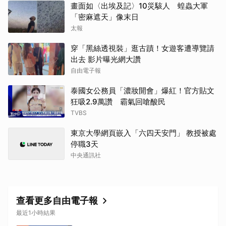
畫面如〈出埃及記〉10災駭人 蝗蟲大軍
「密麻遮天」像末日
太報
穿「黑絲透視裝」逛古蹟！女遊客遭導覽請
出去 影片曝光網大讚
自由電子報
泰國女公務員「濃妝開會」爆紅！官方貼文
狂吸2.9萬讚 霸氣回嗆酸民
TVBS
東京大學網頁嵌入「六四天安門」 教授被處
停職3天
中央通訊社
查看更多自由電子報
最近1小時結果