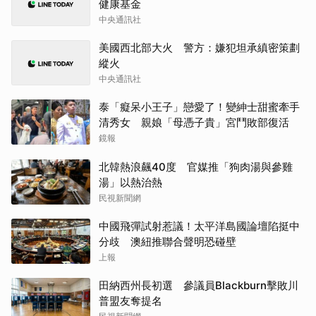
健康基金
中央通訊社
美國西北部大火 警方：嫌犯坦承縝密策劃
縱火
中央通訊社
泰「癡呆小王子」戀愛了！變紳士甜蜜牽手
清秀女 親娘「母憑子貴」宮鬥敗部復活
鏡報
北韓熱浪飆40度 官媒推「狗肉湯與參雞
湯」以熱治熱
民視新聞網
中國飛彈試射惹議！太平洋島國論壇陷挺中
分歧 澳紐推聯合聲明恐碰壁
上報
田納西州長初選 參議員Blackburn擊敗川
普盟友奪提名