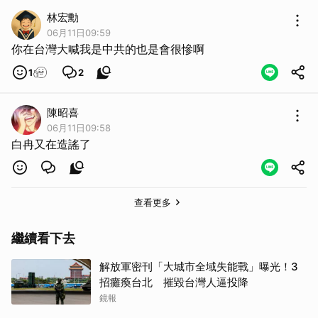
我支持和平統一，一國兩制，我們明明可以變回泱泱大國，
林宏勳
成為聯合國常任理事國，何必自賤身份，做一個小小島國，
06月11日09:59
永遠對外國人搖尾乞憐，然後還不被世界所承認？民進黨無
你在台灣大喊我是中共的也是會很慘啊
聊的台獨理念，我從小時候就不認同了。
1
2
和平統一，復興中華，重返榮耀，才是王道。大陸本來就是
我中華民國的領土，大陸同胞也本來也都是我們的國民，中
陳昭喜
共也本是我國境內的政黨，既然如此，兩岸當然可以和平統
06月11日09:58
一，何必敵對？這才是愛國，優先考量國家利益與人民利
白冉又在造謠了
益，不是民進黨的政黨利益。
查看更多
取消
繼續看下去
解放軍密刊「大城市全域失能戰」曝光！3
招癱瘓台北 摧毀台灣人逼投降
鏡報