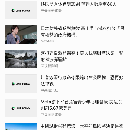
移民湧入休達釀悲劇 罹難人數增至80人
中央廣播電臺
日本財務省反對無效 高市早苗減稅打敗「最
有權勢的政府機構」
Newtalk
阿根廷爆激烈衝突！萬人抗議財產法案 警
射催淚彈驅離
民視新聞網
川普簽署行政命令限縮出生公民權 恐再掀
法律戰
中央通訊社
Meta旗下平台危害青少年心理健康 美法院
判罰5.67億美元
中央廣播電臺
中國試射飛彈惹議 太平洋島國將決定是否