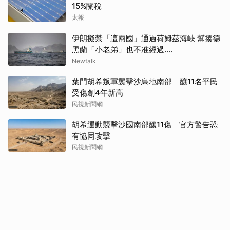
15%關稅
太報
伊朗擬禁「這兩國」通過荷姆茲海峽 幫揍德
黑蘭「小老弟」也不准經過....
Newtalk
葉門胡希叛軍襲擊沙烏地南部 釀11名平民
受傷創4年新高
民視新聞網
胡希運動襲擊沙國南部釀11傷 官方警告恐
有協同攻擊
民視新聞網