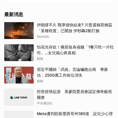
最新消息
伊朗撐不久 戰爭很快結束? 川普還稱荷姆茲
「某種程度」已開放 伊秒轟2船打臉
Newtalk
怕花光存款！獨居翁為省錢「1餐只吃一片吐
司」...女兒揭心疼真相
鏡報
習近平國師「武統」言論嚇跑台商 專家
估：2500萬工作崗位消失
鏡報
拒答疫情起源 美參院委員會認定佛奇藐視
國會
中央通訊社
Meta遭判賠新墨西哥州180億 設兒少心理