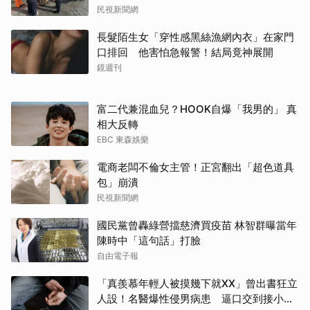
民視新聞網
長髮陌生女「穿性感黑絲漁網內衣」在家門
口排回 他害怕急報警！結局竟神展開
鏡週刊
富二代兼混血兒？HOOK自爆「我男的」 真
相大反轉
EBC 東森娛樂
電商老闆不倫女主管！正宮翻出「超色道具
包」崩潰
民視新聞網
國民黨曾轟綠營擋慈濟買疫苗 林智群曝當年
陳時中「這句話」打臉
自由電子報
「真羨慕年輕人被摸幾下就XX」曾出書狂立
人設！名醫爆性侵男病患 逼口交到接小孩