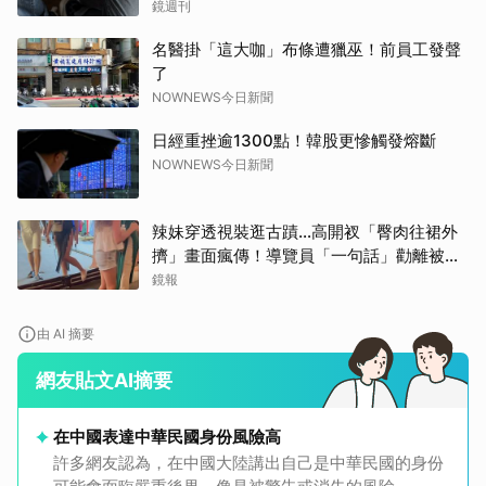
鬧鐘響才停
鏡週刊
名醫掛「這大咖」布條遭獵巫！前員工發聲
了
NOWNEWS今日新聞
日經重挫逾1300點！韓股更慘觸發熔斷
NOWNEWS今日新聞
辣妹穿透視裝逛古蹟…高開衩「臀肉往裙外
擠」畫面瘋傳！導覽員「一句話」勸離被狂
讚
鏡報
由 AI 摘要
網友貼文AI摘要
在中國表達中華民國身份風險高
許多網友認為，在中國大陸講出自己是中華民國的身份