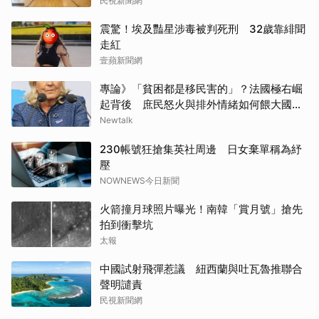
民視新聞網
震驚！埃及豔星涉毒被判死刑 32歲靠緋聞
走紅
壹蘋新聞網
專論》「貧困都是移民害的」？法國極右崛
起背後 庶民怒火與排外情緒如何餵大國民
聯合
Newtalk
230帳號狂搶集英社周邊 日女棄單稱為紓
壓
NOWNEWS今日新聞
火箭撞月球照片曝光！南韓「賞月號」搶先
拍到衝擊坑
太報
中國試射飛彈惹議 紐西蘭與吐瓦魯推聯合
聲明譴責
民視新聞網