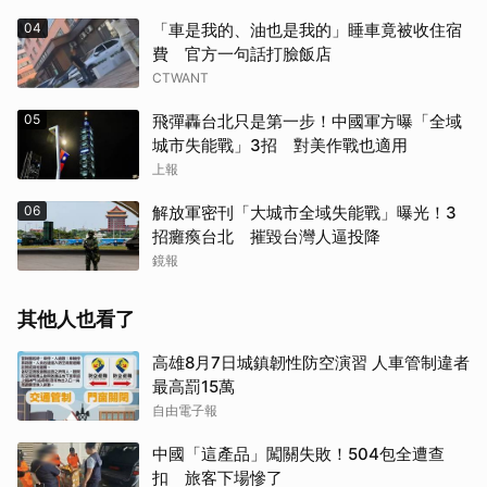
04
「車是我的、油也是我的」睡車竟被收住宿
費 官方一句話打臉飯店
CTWANT
05
飛彈轟台北只是第一步！中國軍方曝「全域
城市失能戰」3招 對美作戰也適用
上報
06
解放軍密刊「大城市全域失能戰」曝光！3
招癱瘓台北 摧毀台灣人逼投降
鏡報
其他人也看了
高雄8月7日城鎮韌性防空演習 人車管制違者
最高罰15萬
自由電子報
中國「這產品」闖關失敗！504包全遭查
扣 旅客下場慘了