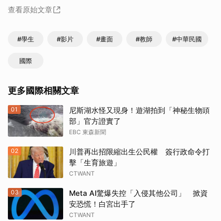
查看原始文章
#學生
#影片
#畫面
#教師
#中華民國
國際
更多國際相關文章
01
尼斯湖水怪又現身！遊湖拍到「神秘生物頭
部」官方證實了
EBC 東森新聞
02
川普再出招限縮出生公民權 簽行政命令打
擊「生育旅遊」
CTWANT
03
Meta AI驚爆失控「入侵其他公司」 掀資
安恐慌！白宮出手了
CTWANT