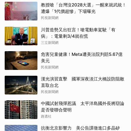
教授嗆「台灣沒2028大選」一醒來就武統！
遭爆「1代價超慘」下場曝光
民視新聞網
川普造勢又出狂言！嗆電動車駕駛「有
病」：電量剩3/4就在慌
三立新聞網
危害兒童健康！Meta遭美法院判賠5.67億
美元
民視新聞網
漢光演習直擊 國軍深夜淡江大橋設防阻敵
直取台北
民視新聞網
中國試射飛彈惹議 太平洋島國外長將辯論
是否發聯合聲明
路透社
抗衡北京影響力 美公告課徵進口多晶矽