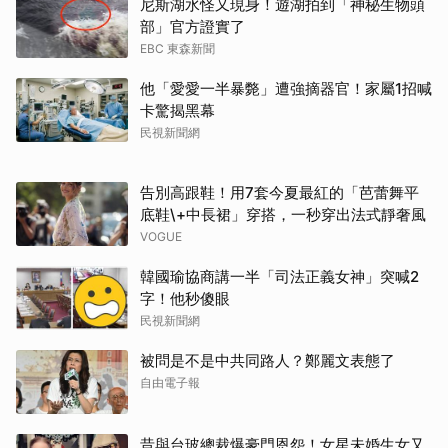
尼斯湖水怪又現身！遊湖拍到「神秘生物頭
部」官方證實了
EBC 東森新聞
他「愛愛一半暴斃」遭強摘器官！家屬1招喊
卡驚揭黑幕
民視新聞網
告別高跟鞋！用7套今夏最紅的「芭蕾舞平
底鞋\+中長裙」穿搭，一秒穿出法式靜奢風
VOGUE
韓國瑜協商講一半「司法正義女神」突喊2
字！他秒傻眼
民視新聞網
被問是不是中共同路人？鄭麗文表態了
自由電子報
昔與台玻總裁爆豪門恩怨！女星未婚生女又