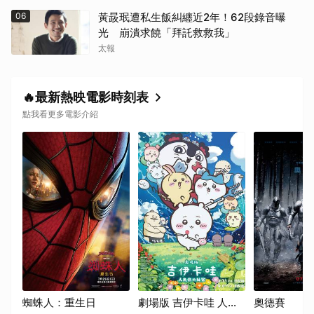
取消
06
黃晸珉遭私生飯糾纏近2年！62段錄音曝
光 崩潰求饒「拜託救救我」
太報
🔥最新熱映電影時刻表
點我看更多電影介紹
蜘蛛人：重生日
劇場版 吉伊卡哇 人魚
奧德賽