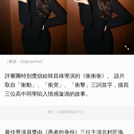
（圖源：IG@sqwhat）
評審團特別獎頒給韓昌祿導演的《衝衝衝》。 該片
取自「衝動」、「衝突」、「衝擊」三詞首字，描寫
三位高中同學陷入情感漩渦的故事。
廣告（請繼續閱讀本文）
最佳男演員獎由《愚者的身份》三位主演北村匠海、