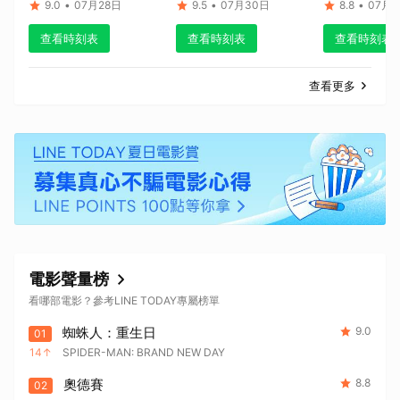
島的秘密
9.0
•
07月28日
9.5
•
07月30日
8.8
•
07月1
查看時刻表
查看時刻表
查看時刻表
查看更多
電影聲量榜
看哪部電影？參考LINE TODAY專屬榜單
蜘蛛人：重生日
9.0
01
14
SPIDER-MAN: BRAND NEW DAY
奧德賽
8.8
02