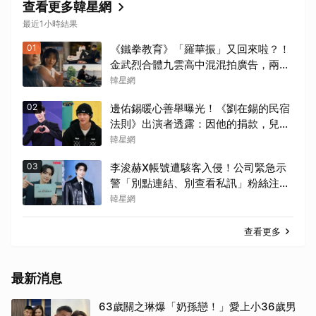
查看更多韓星網
最近1小時結果
01
《鐵拳教育》「羅華振」又回來啦？！
金武烈合體九雲高中混混拍廣告，兩人
嚇壞反應笑翻劇迷：根本番外篇！
韓星網
02
邊佑錫暖心善舉曝光！《劉在錫的民宿
法則》出演者透露：因他的捐款，兒童
患者順利完成治療
韓星網
03
李浚赫X帳號遭駭客入侵！公司緊急示
警「別點連結、別查看私訊」粉絲注意
了
韓星網
查看更多
最新消息
63歲關之琳爆「奶孫戀！」愛上小36歲男