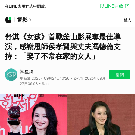
以LINE開啟
在LINE應用程式中開啟。
電影
登入
舒淇《女孩》首戰釜山影展奪最佳導
演，感謝恩師侯孝賢與丈夫馮德倫支
持：「娶了不常在家的女人」
韓星網
訂閱
更新於 2025年09月27日10:26 • 發布於 2025年09月
27日09:03 • Sani