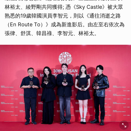
林裕太、綾野剛共同獲得; 憑《Sky Castle》被大眾
熟悉的19歲韓國演員李智元，則以《通往消逝之路
（En Route To）》成為新進影后。由左至右依次為
張律、舒淇、韓昌祿、李智元、林裕太。