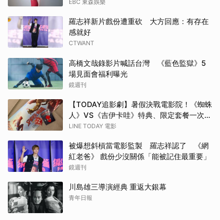
EBC 東森娛樂
羅志祥新片戲份遭重砍 大方回應：有存在
感就好
CTWANT
高橋文哉錄影片喊話台灣 《藍色監獄》5
場見面會福利曝光
鏡週刊
【TODAY追影劇】暑假決戰電影院！《蜘蛛
人》VS《吉伊卡哇》特典、限定套餐一次
看！
LINE TODAY 電影
被爆想斜槓當電影監製 羅志祥認了 《網
紅老爸》 戲份少沒關係「能被記住最重要」
鏡週刊
川島雄三導演經典 重返大銀幕
青年日報