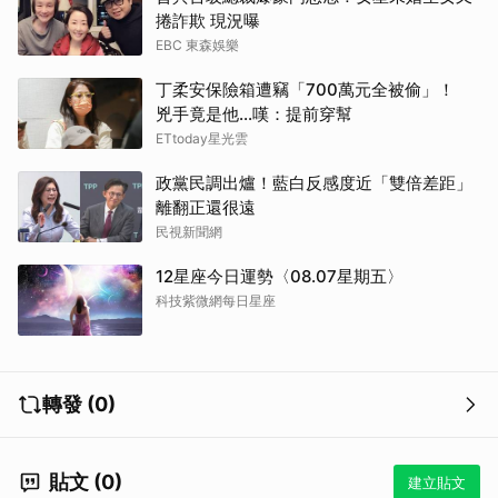
捲詐欺 現況曝
EBC 東森娛樂
丁柔安保險箱遭竊「700萬元全被偷」！
兇手竟是他...嘆：提前穿幫
ETtoday星光雲
政黨民調出爐！藍白反感度近「雙倍差距」
離翻正還很遠
民視新聞網
12星座今日運勢〈08.07星期五〉
科技紫微網每日星座
轉發 (0)
貼文 (0)
建立貼文