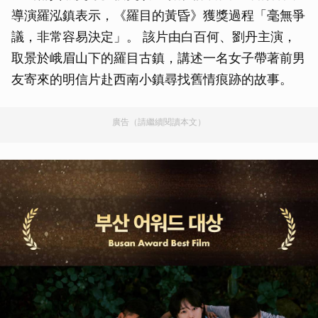
導演羅泓鎮表示，《羅目的黃昏》獲獎過程「毫無爭
議，非常容易決定」。 該片由白百何、劉丹主演，
取景於峨眉山下的羅目古鎮，講述一名女子帶著前男
友寄來的明信片赴西南小鎮尋找舊情痕跡的故事。
廣告（請繼續閱讀本文）