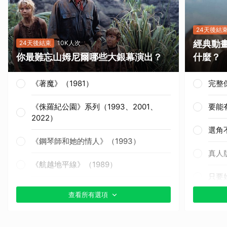
24天後結
經典動
24天後結束
10K人次
你最難忘山姆尼爾哪些大銀幕演出？
什麼？
《著魔》（1981）
完整
《侏羅紀公園》系列（1993、2001、
要能
2022）
選角
《鋼琴師和她的情人》（1993）
真人
《航越地平線》（1989）
只要
《獵殺紅色十月》（1990）
查看所有選項
其他
《戰慄黑洞》（1995）