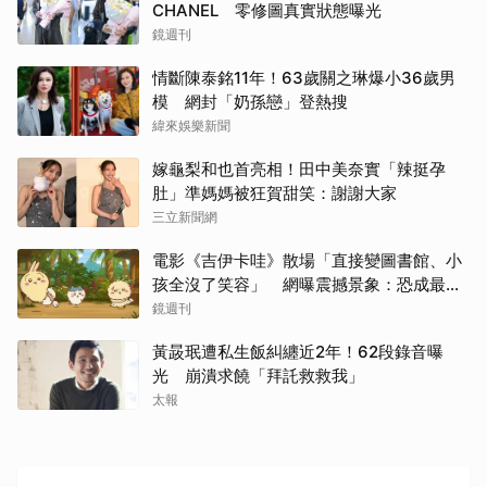
CHANEL 零修圖真實狀態曝光
鏡週刊
情斷陳泰銘11年！63歲關之琳爆小36歲男
模 網封「奶孫戀」登熱搜
緯來娛樂新聞
嫁龜梨和也首亮相！田中美奈實「辣挺孕
肚」準媽媽被狂賀甜笑：謝謝大家
三立新聞網
電影《吉伊卡哇》散場「直接變圖書館、小
孩全沒了笑容」 網曝震撼景象：恐成最新
童年陰影
鏡週刊
黃晸珉遭私生飯糾纏近2年！62段錄音曝
光 崩潰求饒「拜託救救我」
太報