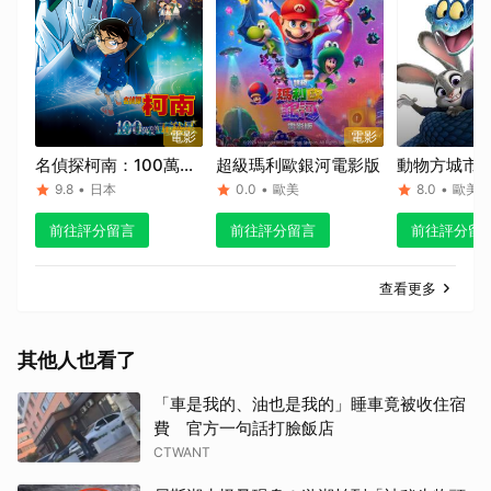
電影
電影
名偵探柯南：100萬美
超級瑪利歐銀河電影版
動物方城市2
元的五稜星
9.8
•
日本
0.0
•
歐美
8.0
•
歐美
前往評分留言
前往評分留言
前往評分留
查看更多
其他人也看了
「車是我的、油也是我的」睡車竟被收住宿
費 官方一句話打臉飯店
CTWANT