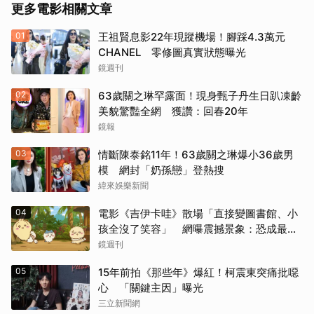
更多電影相關文章
《撕裂地平線》（1997）
01
王祖賢息影22年現蹤機場！腳踩4.3萬元
《變人》（1999）
CHANEL 零修圖真實狀態曝光
鏡週刊
《鋼鐵墳墓》（2013）
02
63歲關之琳罕露面！現身甄子丹生日趴凍齡
《震盪效應》(2015)
美貌驚豔全網 獲讚：回春20年
鏡報
《神鬼嚎野人》（2016）
03
情斷陳泰銘11年！63歲關之琳爆小36歲男
模 網封「奶孫戀」登熱搜
《網住愛情》（2004）
緯來娛樂新聞
其他（歡迎貼文分享）
04
電影《吉伊卡哇》散場「直接變圖書館、小
孩全沒了笑容」 網曝震撼景象：恐成最新
童年陰影
鏡週刊
05
15年前拍《那些年》爆紅！柯震東突痛批噁
心 「關鍵主因」曝光
三立新聞網