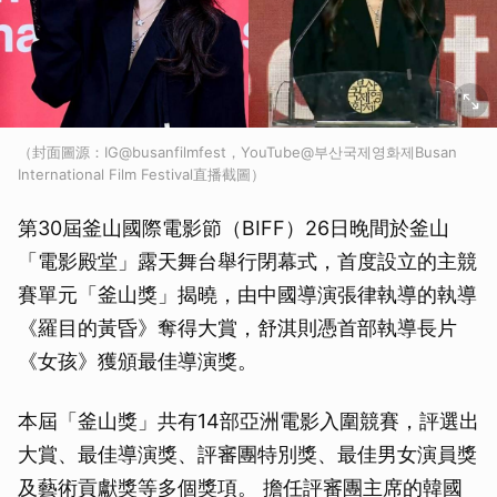
（封面圖源：IG@busanfilmfest，YouTube@부산국제영화제Busan
International Film Festival直播截圖）
第30屆釜山國際電影節（BIFF）26日晚間於釜山
「電影殿堂」露天舞台舉行閉幕式，首度設立的主競
賽單元「釜山獎」揭曉，由中國導演張律執導的執導
《羅目的黃昏》奪得大賞，舒淇則憑首部執導長片
《女孩》獲頒最佳導演獎。
本屆「釜山獎」共有14部亞洲電影入圍競賽，評選出
大賞、最佳導演獎、評審團特別獎、最佳男女演員獎
及藝術貢獻獎等多個獎項。 擔任評審團主席的韓國