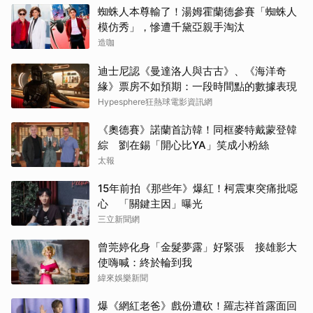
蜘蛛人本尊輸了！湯姆霍蘭德參賽「蜘蛛人
模仿秀」，慘遭千黛亞親手淘汰
造咖
迪士尼認《曼達洛人與古古》、《海洋奇
緣》票房不如預期：一段時間點的數據表現
Hypesphere狂熱球電影資訊網
《奧德賽》諾蘭首訪韓！同框麥特戴蒙登韓
綜 劉在錫「開心比YA」笑成小粉絲
太報
15年前拍《那些年》爆紅！柯震東突痛批噁
心 「關鍵主因」曝光
三立新聞網
曾莞婷化身「金髮夢露」好緊張 接雄影大
使嗨喊：終於輪到我
緯來娛樂新聞
爆《網紅老爸》戲份遭砍！羅志祥首露面回