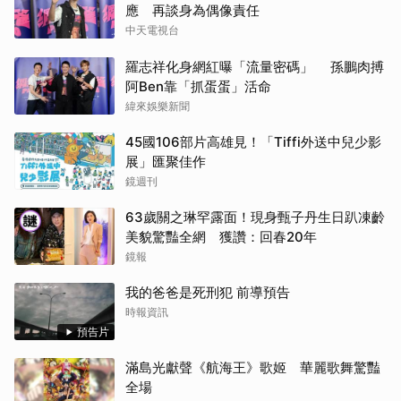
應 再談身為偶像責任
中天電視台
羅志祥化身網紅曝「流量密碼」 孫鵬肉搏
阿Ben靠「抓蛋蛋」活命
緯來娛樂新聞
45國106部片高雄見！「Tiffi外送中兒少影
展」匯聚佳作
鏡週刊
63歲關之琳罕露面！現身甄子丹生日趴凍齡
美貌驚豔全網 獲讚：回春20年
鏡報
我的爸爸是死刑犯 前導預告
時報資訊
預告片
滿島光獻聲《航海王》歌姬 華麗歌舞驚豔
全場