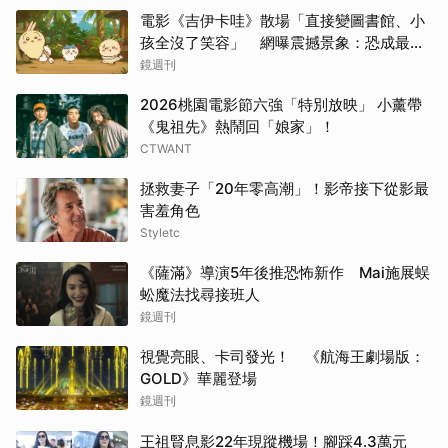
電影《吉伊卡哇》散場「直接變圖書館、小
孩全沒了笑容」 網曝震撼景象：恐成最新
童年陰影
鏡週刊
2026桃園電影節六強「特別放映」 小薰帶
《鬼祖先》熱鬧回「娘家」！
CTWANT
拯救妻子「20年零高潮」！影帝接下從影最
害羞角色
Styletc
《薩滿》導演5年後推恐怖新作 Mai施展蜈
蚣魔法找尋接班人
鏡週刊
視覺亮眼、卡司發光！ 《航海王劇場版：
GOLD》華麗登場
鏡週刊
王祖賢息影22年現蹤機場！腳踩4.3萬元