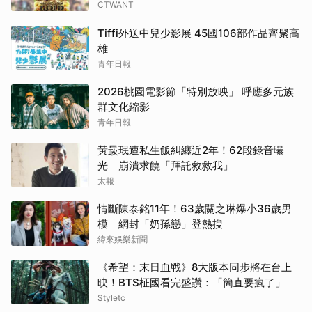
CTWANT
Tiffi外送中兒少影展 45國106部作品齊聚高
雄
青年日報
2026桃園電影節「特別放映」 呼應多元族
群文化縮影
青年日報
黃晸珉遭私生飯糾纏近2年！62段錄音曝
光 崩潰求饒「拜託救救我」
太報
情斷陳泰銘11年！63歲關之琳爆小36歲男
模 網封「奶孫戀」登熱搜
緯來娛樂新聞
《希望：末日血戰》8大版本同步將在台上
映！BTS柾國看完盛讚：「簡直要瘋了」
Styletc