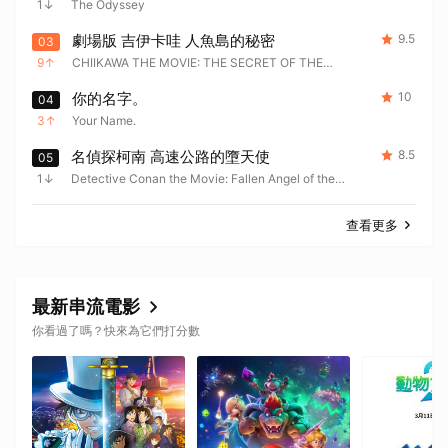
1
The Odyssey
劇場版 吉伊卡哇 人魚島的秘密
9.5
03
9
CHIIKAWA THE MOVIE: THE SECRET OF THE
MERMAID ISLAND
你的名字。
10
04
3
Your Name.
名偵探柯南 高速公路的墮天使
8.5
05
1
Detective Conan the Movie: Fallen Angel of the
Highway
查看更多
最新串流電影
你看過了嗎？快來為它們打分數