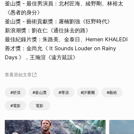
釜山獎 - 最佳男演員：北村匠海、綾野剛、林裕太
《愚者的身分》
釜山獎 - 藝術貢獻獎：屠楠劉強《狂野時代》
新浪潮獎：劉在仁《通往抹去的路》
最佳紀錄片獎：朱路美、金泰日、Hemen KHALEDI
善才獎：金尚允《 It Sounds Louder on Rainy
Days 》，王瀚渲《遠方延誤》
查看原始文章
#舒淇
#釜山獎
#導演
#評審團
#藝術
#電影
電影