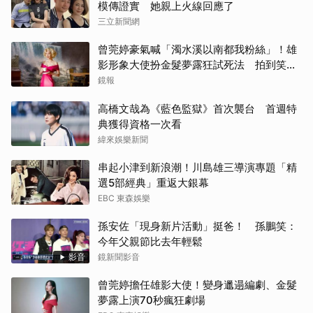
模傳證實 她親上火線回應了
三立新聞網
曾莞婷豪氣喊「濁水溪以南都我粉絲」！雄
影形象大使扮金髮夢露狂試死法 拍到笑罵
「神經病」
鏡報
高橋文哉為《藍色監獄》首次襲台 首週特
典獲得資格一次看
緯來娛樂新聞
串起小津到新浪潮！川島雄三導演專題「精
選5部經典」重返大銀幕
EBC 東森娛樂
孫安佐「現身新片活動」挺爸！ 孫鵬笑：
今年父親節比去年輕鬆
影音
鏡新聞影音
曾莞婷擔任雄影大使！變身邋遢編劇、金髮
夢露上演70秒瘋狂劇場