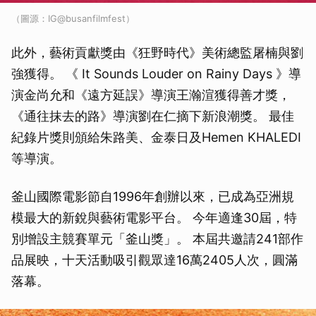
（圖源：IG@busanfilmfest）
此外，藝術貢獻獎由《狂野時代》美術總監屠楠與劉
強獲得。 《 It Sounds Louder on Rainy Days 》導
演金尚允和《遠方延誤》導演王瀚渲獲得善才獎，
《通往抹去的路》導演劉在仁摘下新浪潮獎。 最佳
紀錄片獎則頒給朱路美、金泰日及Hemen KHALEDI
等導演。
釜山國際電影節自1996年創辦以來，已成為亞洲規
模最大的新銳與藝術電影平台。 今年適逢30屆，特
別增設主競賽單元「釜山獎」。 本屆共邀請241部作
品展映，十天活動吸引觀眾達16萬2405人次，圓滿
落幕。