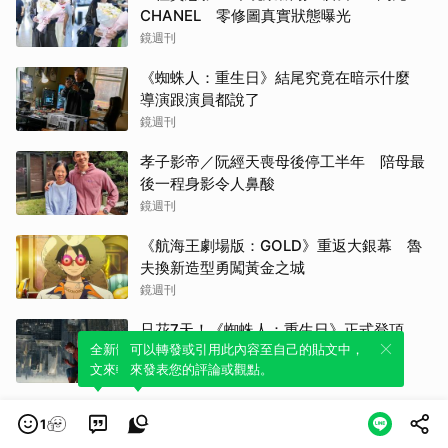
CHANEL 零修圖真實狀態曝光
鏡週刊
《蜘蛛人：重生日》結尾究竟在暗示什麼
導演跟演員都說了
鏡週刊
孝子影帝／阮經天喪母後停工半年 陪母最
後一程身影令人鼻酸
鏡週刊
《航海王劇場版：GOLD》重返大銀幕 魯
夫換新造型勇闖黃金之城
鏡週刊
只花7天！《蜘蛛人：重生日》正式登頂
全新體驗！一鍵引用此內容，透過發布貼
可以轉發或引用此內容至自己的貼文中，
2026全球票房No.1
文來輕鬆表達個人立場。
來發表您的評論或觀點。
自由電子報
橡樹街末日 暑假壓軸 末日逃生
1
時報資訊