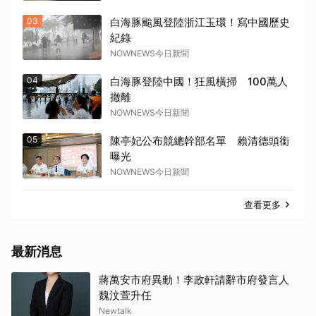
03
白海豚颱風登陸浙江玉環！寫中國歷史
紀錄
NOWNEWS今日新聞
04
白海豚登陸中國！狂風橫掃 100萬人
撤離
NOWNEWS今日新聞
05
陳亭妃公布競總幹部名單 賴清德頭銜
曝光
NOWNEWS今日新聞
查看更多
最新消息
蔣萬安市府異動！李政軒請辭市府發言人
魏汶萱升任
Newtalk