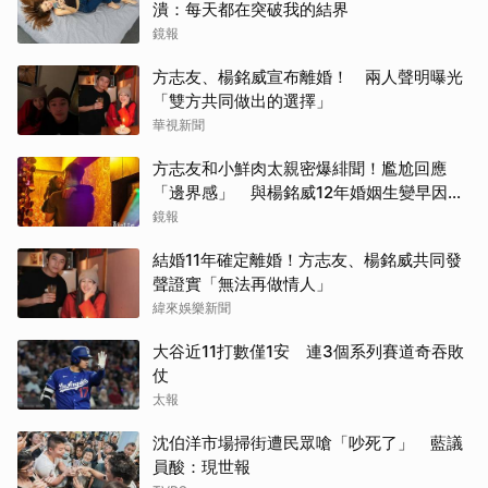
潰：每天都在突破我的結界
鏡報
方志友、楊銘威宣布離婚！ 兩人聲明曝光
「雙方共同做出的選擇」
華視新聞
方志友和小鮮肉太親密爆緋聞！尷尬回應
「邊界感」 與楊銘威12年婚姻生變早因
「這問題」洩端倪
鏡報
結婚11年確定離婚！方志友、楊銘威共同發
聲證實「無法再做情人」
緯來娛樂新聞
大谷近11打數僅1安 連3個系列賽道奇吞敗
仗
太報
沈伯洋市場掃街遭民眾嗆「吵死了」 藍議
員酸：現世報