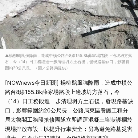
▲楊柳颱風強降雨，造成中橫公路台8線155.8k薛家場路段上邊坡坍方落
石，今（14）日工務段進一步清理坍方土石後，發現路基缺口，影響範
圍約20公尺長。（圖／公路局提供）
[NOWnews今日新聞] 楊柳颱風強降雨，造成中橫公
路台8線155.8k薛家場路段上邊坡坍方落石，今
（14）日工務段進一步清理坍方土石後，發現路基缺
口，影響範圍約20公尺長，公路局東區養護工程分
局太魯閣工務段搶修團隊立即調運混凝土塊狀護欄於
現場排放布設，以提升行車安全；另為避免路基災害