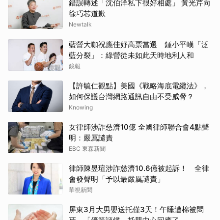
錯誤轉述「沈伯洋私下很好相處」 黃光芹向
徐巧芯道歉
Newtalk
藍營大咖祝應佳妤高票當選 鍾小平嘆「泛
藍分裂」：綠營從未如此天時地利人和
鏡報
【許毓仁觀點】美國《戰略海底電纜法》，
如何保護台灣網路通訊自由不受威脅？
Knowing
女律師涉詐慈濟10億 全國律師聯合會4點聲
明：嚴厲譴責
EBC 東森新聞
律師陳昱瑄涉詐慈濟10.6億被起訴！ 全律
會發聲明「予以最嚴厲譴責」
華視新聞
屏東3月大男嬰送托僅3天！午睡遭棉被悶