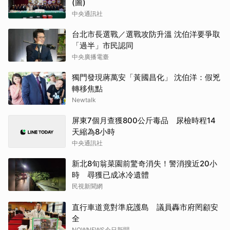
(圖)
中央通訊社
台北市長選戰／選戰攻防升溫 沈伯洋要爭取
「過半」市民認同
中央廣播電臺
獨門發現蔣萬安「黃國昌化」 沈伯洋：假兇
轉移焦點
Newtalk
屏東7個月查獲800公斤毒品 尿檢時程14
天縮為8小時
中央通訊社
新北8旬翁菜園前驚奇消失！警消搜近20小
時 尋獲已成冰冷遺體
民視新聞網
直行車道竟對準庇護島 議員轟市府罔顧安
全
NOWNEWS今日新聞