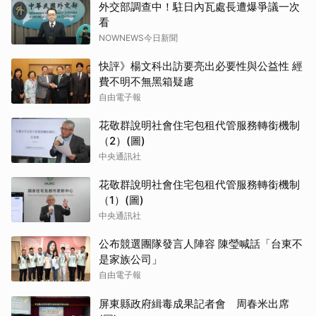
外交部調查中！駐日內瓦處長遭爆爭議一次
看
NOWNEWS今日新聞
快評》楊文科出訪要亮出必要性與公益性 經
費不明不無黑箱疑慮
自由電子報
花敬群說明社會住宅包租代管服務轉銜機制
（2）(圖)
中央通訊社
花敬群說明社會住宅包租代管服務轉銜機制
（1）(圖)
中央通訊社
公布競選團隊發言人陣容 陳瑩喊話「台東不
是家族公司」
自由電子報
屏東縣政府緝毒成果記者會 周春米出席