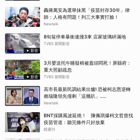
轟蔣萬安為選舉抹黑「疫苗封存30年」律
師：人格有問題！列三大事實打臉！
Newtalk
8旬翁停車暴衝連撞3車 店家玻璃碎滿地
TVBS 新聞影音
影音
3月嬰送托午睡疑棉被蓋頭悶死！屏縣府：
重大照顧疏忽
影音
TVBS 新聞影音
高市長最新民調結果出爐! 恐被柯志恩逆轉
賴瑞隆領先僅剩「這幾趴」.....
Newtalk
BNT採購風波延燒！ 陳佩琪爆柯文哲曾找
疫苗管道：聽完條件只好放棄
鏡週刊