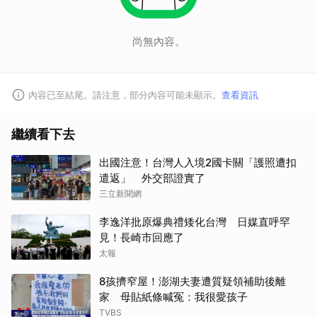
尚無內容。
內容已至結尾。請注意，部分內容可能未顯示。
查看資訊
繼續看下去
出國注意！台灣人入境2國卡關「護照遭扣
遣返」 外交部證實了
三立新聞網
李逸洋批原爆典禮矮化台灣 日媒直呼罕
見！長崎市回應了
太報
8孩擠窄屋！澎湖夫妻遭質疑領補助後離
家 母貼紙條喊冤：我很愛孩子
TVBS