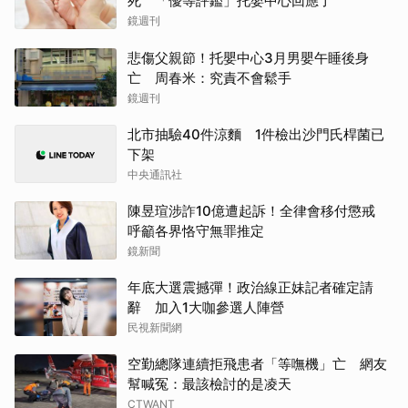
死 「優等評鑑」托嬰中心回應了
鏡週刊
悲傷父親節！托嬰中心3月男嬰午睡後身
亡 周春米：究責不會鬆手
鏡週刊
北市抽驗40件涼麵 1件檢出沙門氏桿菌已
下架
中央通訊社
陳昱瑄涉詐10億遭起訴！全律會移付懲戒
呼籲各界恪守無罪推定
鏡新聞
年底大選震撼彈！政治線正妹記者確定請
辭 加入1大咖參選人陣營
民視新聞網
空勤總隊連續拒飛患者「等嘸機」亡 網友
幫喊冤：最該檢討的是凌天
CTWANT