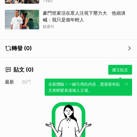
TVBS
豪門世家活在眾人注視下壓力大 他崩潰
喊：我只是個年輕人
鏡週刊
轉發 (0)
貼文 (0)
建立貼文
最新
熱門
全新體驗！一鍵引用此內容，透過發布貼
文來輕鬆表達個人立場。