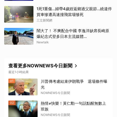
1死1重傷…婦帶4歲姪返鄉過父親節…繞違停
貨車慘遭高速撞飛當場慘死
三立新聞網
鬧大了！ 不爽配合中國 李逸洋缺席長崎原
爆紀念式登多日本主流媒體...
Newtalk
取消
查看更多NOWNEWS今日新聞
最近1小時結果
01
川普傳考慮結束伊朗戰爭 退場條件曝
光
NOWNEWS今日新聞
02
熱情≠快樂！黃仁勳一句話點醒無數上
班族
NOWNEWS今日新聞