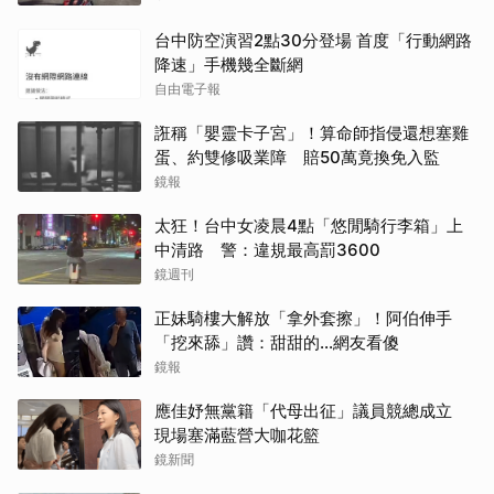
台中防空演習2點30分登場 首度「行動網路
降速」手機幾全斷網
自由電子報
誑稱「嬰靈卡子宮」！算命師指侵還想塞雞
蛋、約雙修吸業障 賠50萬竟換免入監
鏡報
太狂！台中女凌晨4點「悠閒騎行李箱」上
中清路 警：違規最高罰3600
鏡週刊
正妹騎樓大解放「拿外套擦」！阿伯伸手
「挖來舔」讚：甜甜的...網友看傻
鏡報
應佳妤無黨籍「代母出征」議員競總成立
現場塞滿藍營大咖花籃
鏡新聞