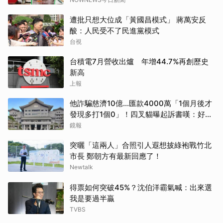
遭批只想大位成「黃國昌模式」 蔣萬安反
酸：人民受不了民進黨模式
台視
台積電7月營收出爐 年增44.7%再創歷史
新高
上報
他詐騙慈濟10億…匯款4000萬「1個月後才
發現多打1個0」！四叉貓曝起訴書嘆：好羨
慕
鏡報
突曬「這兩人」合照引人遐想披綠袍戰竹北
市長 鄭朝方有最新回應了！
Newtalk
得票如何突破45%？沈伯洋霸氣喊：出來選
我是要過半贏
TVBS