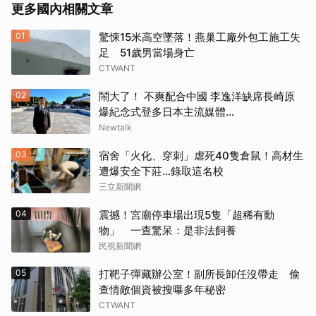
更多國內相關文章
01
驚悚15米高空墜落！燕巢工廠外包工施工失
足 51歲男當場身亡
CTWANT
02
鬧大了！ 不爽配合中國 李逸洋缺席長崎原
爆紀念式登多日本主流媒體...
Newtalk
03
宿舍「火化、穿刺」虐死40隻倉鼠！高材生
遭爆安全下莊…錄取這名校
三立新聞網
04
震撼！宮廟停車場出現5隻「超稀有動
物」 一查驚呆：是非法飼養
民視新聞網
05
打靶子彈藏辦公室！副所長卸任沒帶走 偷
查情敵個資被搜曝多年秘密
CTWANT