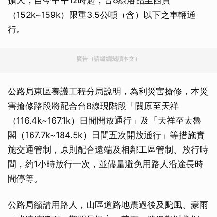
擴大，自今中午12時起，台8線洛韶至西寶
（152k~159k）限重3.5公噸（含）以下之車輛通
行。
廣告（請繼續閱讀本文）
公路局東區養護工程分局說明，為利災害搶修，本災
害搶修路段將配合台8線現階段「關原至天祥
（116.4k~167.1k）日間開放通行」及「天祥至太魯
閣（167.7k~184.5k）日間五次開放通行」等措施實
施交通管制，原則配合遠端及相鄰工區管制、放行時
間，約1小時放行一次，並儘量避免用路人沿途長時
間停等。
公路局籲請用路人，山區道路地震過後及颱風、豪雨