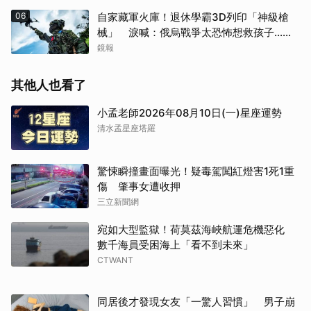
06
自家藏軍火庫！退休學霸3D列印「神級槍
械」 淚喊：俄烏戰爭太恐怖想救孩子...法
官不給減刑
鏡報
其他人也看了
小孟老師2026年08月10日(一)星座運勢
清水孟星座塔羅
驚悚瞬撞畫面曝光！疑毒駕闖紅燈害1死1重
傷 肇事女遭收押
三立新聞網
宛如大型監獄！荷莫茲海峽航運危機惡化
數千海員受困海上「看不到未來」
CTWANT
同居後才發現女友「一驚人習慣」 男子崩