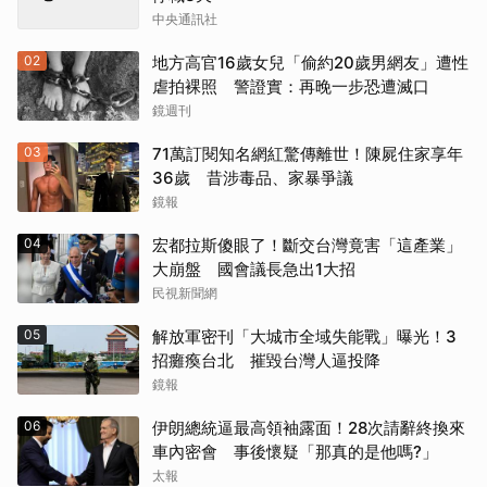
中央通訊社
02
地方高官16歲女兒「偷約20歲男網友」遭性
虐拍裸照 警證實：再晚一步恐遭滅口
鏡週刊
03
71萬訂閱知名網紅驚傳離世！陳屍住家享年
36歲 昔涉毒品、家暴爭議
鏡報
04
宏都拉斯傻眼了！斷交台灣竟害「這產業」
大崩盤 國會議長急出1大招
民視新聞網
05
解放軍密刊「大城市全域失能戰」曝光！3
招癱瘓台北 摧毀台灣人逼投降
鏡報
06
伊朗總統逼最高領袖露面！28次請辭終換來
車內密會 事後懷疑「那真的是他嗎?」
太報