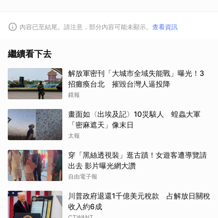
內容已至結尾。請注意，部分內容可能未顯示。
查看資訊
繼續看下去
解放軍密刊「大城市全域失能戰」曝光！3
招癱瘓台北 摧毀台灣人逼投降
鏡報
畫面如〈出埃及記〉10災駭人 蝗蟲大軍
「密麻遮天」像末日
太報
穿「黑絲透視裝」逛古蹟！女遊客遭導覽請
出去 影片曝光網大讚
自由電子報
川普政府退還1千億美元稅款 占解放日關稅
收入約6成
CTWANT