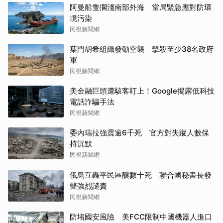
阿曼船隻擱淺南部外海 當局緊急應對防環
境污染
民視新聞網
葉門胡希組織發動空襲 擊殺至少38名政府
軍
民視新聞網
美金融巨頭遭駭客盯上！Google揭露低科技
電話詐騙手法
民視新聞網
委內瑞拉強震逾6千死 官方對失蹤人數保
持沉默
民視新聞網
俄烏互轟平民區釀數十死 聯合國秘書長發
聲強烈譴責
民視新聞網
防堵國安風險 美FCC限制中國機器人進口