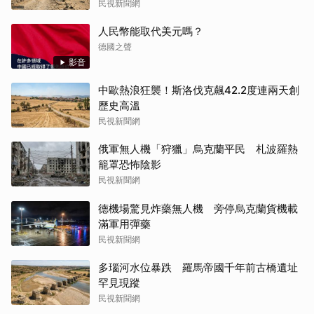
民視新聞網
人民幣能取代美元嗎？
德國之聲
影音
中歐熱浪狂襲！斯洛伐克飆42.2度連兩天創
歷史高溫
民視新聞網
俄軍無人機「狩獵」烏克蘭平民 札波羅熱
籠罩恐怖陰影
民視新聞網
德機場驚見炸藥無人機 旁停烏克蘭貨機載
滿軍用彈藥
民視新聞網
多瑙河水位暴跌 羅馬帝國千年前古橋遺址
罕見現蹤
民視新聞網