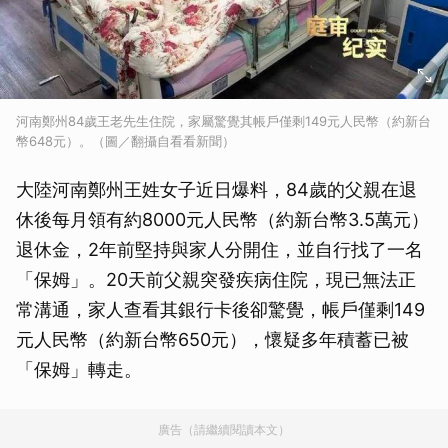
河南鄭州84歲王老先生住院，家屬驚覺其帳戶僅剩149元人民幣（約新台
幣648元）。（圖／翻攝自看看新聞）
大陸河南鄭州王姓女子近日爆料，84歲的父親在退
休後每月領有約8000元人民幣（約新台幣3.5萬元）
退休金，2年前堅持與家人分開住，並自行找了一名
「保姆」。20天前父親突發疾病住院，現已無法正
常溝通，家人查看其銀行卡後卻驚覺，帳戶僅剩149
元人民幣（約新台幣650元），懷疑多年積蓄已被
「保姆」轉走。
廣告（請繼續閱讀本文）