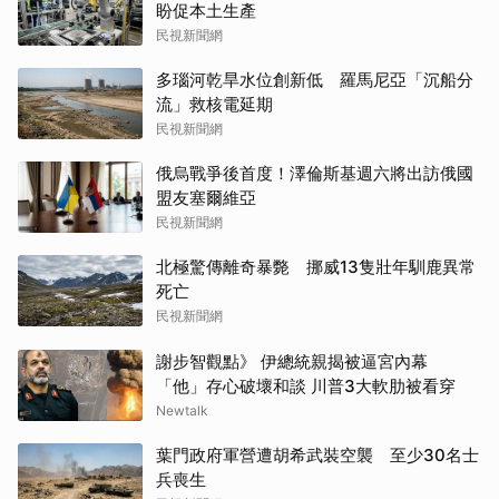
盼促本土生產
民視新聞網
多瑙河乾旱水位創新低 羅馬尼亞「沉船分
流」救核電延期
民視新聞網
俄烏戰爭後首度！澤倫斯基週六將出訪俄國
盟友塞爾維亞
民視新聞網
北極驚傳離奇暴斃 挪威13隻壯年馴鹿異常
死亡
民視新聞網
謝步智觀點》 伊總統親揭被逼宮內幕
「他」存心破壞和談 川普3大軟肋被看穿
Newtalk
葉門政府軍營遭胡希武裝空襲 至少30名士
兵喪生