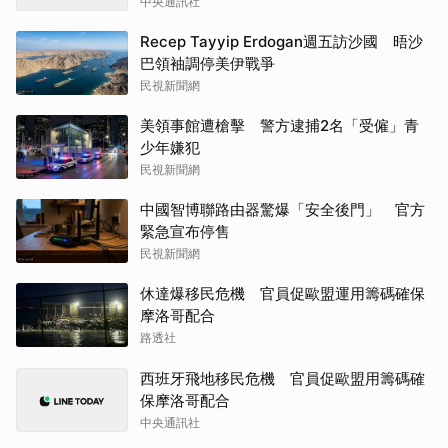
中央通訊社
Recep Tayyip Erdogan週五訪沙國 晤沙
巴領袖調停美伊戰爭
民視新聞網
美領事館遭槍擊 警方逮捕2名「受僱」青
少年嫌犯
民視新聞網
中國智博聯路由器驚爆「安全後門」 官方
緊急宣布停售
民視新聞網
休達爆移民危機 官員促歐盟運用籌碼確保
摩洛哥配合
路透社
西班牙飛地移民危機 官員促歐盟用籌碼確
保摩洛哥配合
中央通訊社