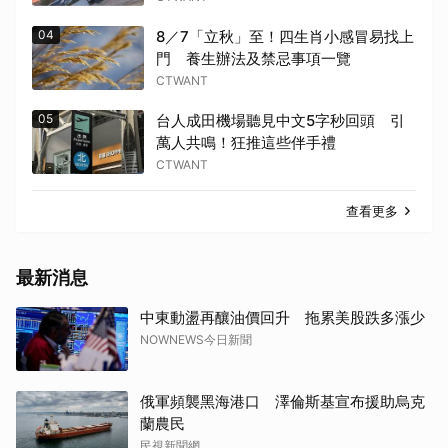
04
8／7「立秋」至！四生肖小感冒易找上
門 養生辦法及禁忌事項一覽
CTWANT
05
台人成田機場聽見中文5字秒回頭 引
萬人共鳴！狂推這些伴手禮
CTWANT
查看更多
最新消息
中東動盪再釀油價回升 拖累美股跌多漲少
NOWNEWS今日新聞
俄軍頻襲黑海港口 澤倫斯基宣布援助烏克
蘭農民
民視新聞網