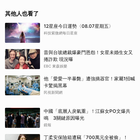
其他人也看了
12星座今日運勢〈08.07星期五〉
科技紫微網每日星座
昔與台玻總裁爆豪門恩怨！女星未婚生女又
捲詐欺 現況曝
EBC 東森娛樂
他「愛愛一半暴斃」遭強摘器官！家屬1招喊
卡驚揭黑幕
民視新聞網
中國「底層人戾氣重」！江蘇女PO文爆共
鳴 3關鍵原因曝光
鏡報
丁柔安保險箱遭竊「700萬元全被偷」！