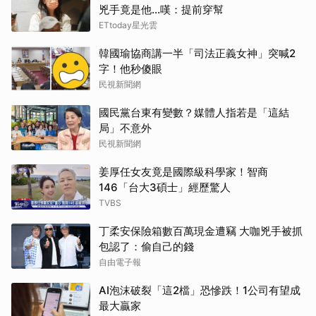
兇手竟是他...嘆：提前穿幫
ETtoday星光雲
韓國瑜協商講一半「司法正義女神」突喊2
字！他秒傻眼
民視新聞網
國民黨台東有變數？媒體人指若是「這結
局」不意外
民視新聞網
姜厚任女友竟是國際級科學家！智商
146「台大3碩士」經歷驚人
TVBS
丁柔安保險箱數百萬現金遭竊 大咖兇手被抓
包認了：偷自己的錢
自由電子報
AI泡沫破裂「這2檔」恐慘跌！1公司有望成
最大贏家