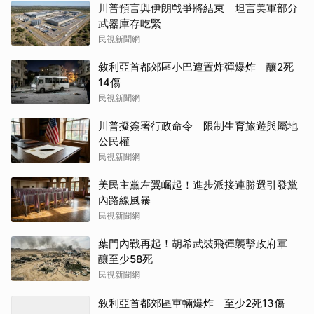
川普預言與伊朗戰爭將結束 坦言美軍部分
武器庫存吃緊
民視新聞網
敘利亞首都郊區小巴遭置炸彈爆炸 釀2死
14傷
民視新聞網
川普擬簽署行政命令 限制生育旅遊與屬地
公民權
民視新聞網
美民主黨左翼崛起！進步派接連勝選引發黨
內路線風暴
民視新聞網
葉門內戰再起！胡希武裝飛彈襲擊政府軍
釀至少58死
民視新聞網
敘利亞首都郊區車輛爆炸 至少2死13傷