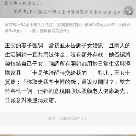
河南鄭州84歲王老先生住院，家屬驚覺其帳戶僅剩149元人民幣（約新台
幣648元）。（圖／翻攝自看看新聞）
王父的妻子強調，當初並未告訴子女婚訊，且兩人的
生活開銷一直共用退休金，沒有額外存款。她否認將
錢轉給自己子女，強調所有開銷都用於日常生活與添
購家具，「卡是他清醒時交給我的」。對此，王女士
質疑：「你取走我爸卡裡的錢，還說沒圖財？」雙方
雖各執一詞，但都同意現階段以照顧老人健康為先，
並願意對帳釐清疑慮。
廣告（請繼續閱讀本文）