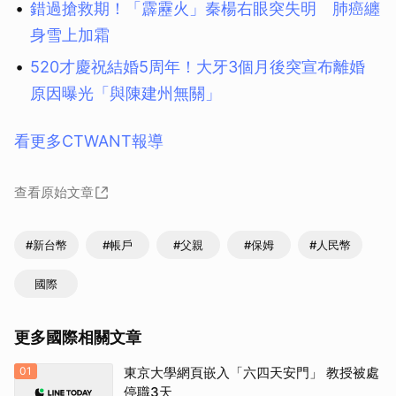
錯過搶救期！「霹靂火」秦楊右眼突失明 肺癌纏
身雪上加霜
520才慶祝結婚5周年！大牙3個月後突宣布離婚
原因曝光「與陳建州無關」
看更多CTWANT報導
查看原始文章
#新台幣
#帳戶
#父親
#保姆
#人民幣
國際
更多國際相關文章
01
東京大學網頁嵌入「六四天安門」 教授被處
停職3天