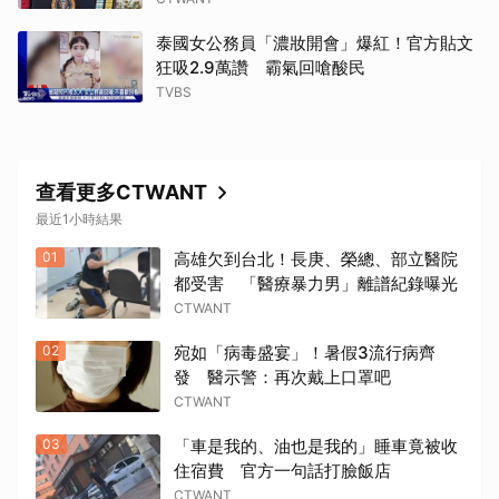
泰國女公務員「濃妝開會」爆紅！官方貼文
狂吸2.9萬讚 霸氣回嗆酸民
TVBS
查看更多CTWANT
最近1小時結果
01
高雄欠到台北！長庚、榮總、部立醫院
都受害 「醫療暴力男」離譜紀錄曝光
CTWANT
02
宛如「病毒盛宴」！暑假3流行病齊
發 醫示警：再次戴上口罩吧
CTWANT
03
「車是我的、油也是我的」睡車竟被收
住宿費 官方一句話打臉飯店
CTWANT