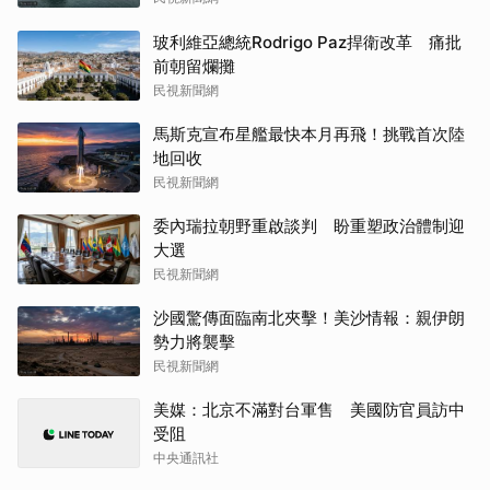
玻利維亞總統Rodrigo Paz捍衛改革 痛批
前朝留爛攤
民視新聞網
馬斯克宣布星艦最快本月再飛！挑戰首次陸
地回收
民視新聞網
委內瑞拉朝野重啟談判 盼重塑政治體制迎
大選
民視新聞網
沙國驚傳面臨南北夾擊！美沙情報：親伊朗
勢力將襲擊
民視新聞網
美媒：北京不滿對台軍售 美國防官員訪中
受阻
中央通訊社