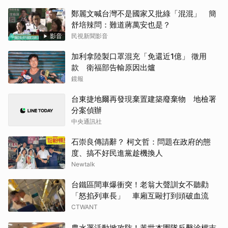
鄭麗文喊台灣不是國家又批綠「混混」 簡
舒培辣問：難道蔣萬安也是？
影音
民視新聞影音
加利拿陸製口罩混充「免還近1億」 徵用
款 衛福部告輸原因出爐
鏡報
台東捷地爾再發現棄置建築廢棄物 地檢署
分案偵辦
中央通訊社
石崇良傳請辭？ 柯文哲：問題在政府的態
度、搞不好民進黨趁機換人
Newtalk
台鐵區間車爆衝突！老翁大聲訓女不聽勸
「怒掐列車長」 車廂互毆打到頭破血流
CTWANT
農水署活動掀攻防！黃世杰團隊反擊涂權吉