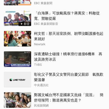
EBC 東森新聞
「白海豚」可放颱風假？蔣萬安：料敵從
寬、禦敵從嚴
影音
EBC 東森新聞影音
柯文哲：那天浴室跌倒、韌帶沒斷護膝包起
來就好
Newtalk
深夜遭騎士碰撞！轎車滑行連撞6機車 再
波及路旁冰店
TVBS
彰化父子警及父女警同台慶父親節 氣氛歡
樂溫馨
中央通訊社
鄭麗文喊台灣不是國家又批綠「混混」 簡
舒培辣問：難道蔣萬安也是？
民視新聞網