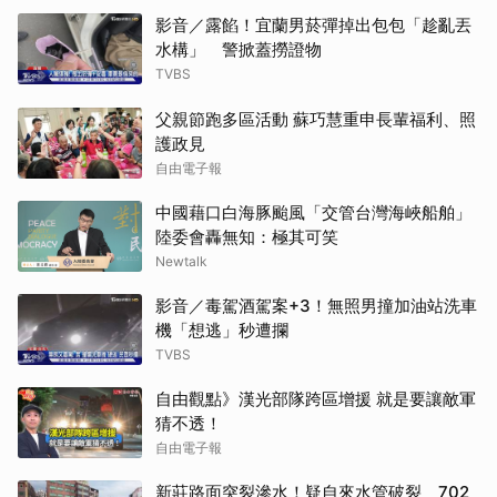
影音／露餡！宜蘭男菸彈掉出包包「趁亂丟
水構」 警掀蓋撈證物
TVBS
父親節跑多區活動 蘇巧慧重申長輩福利、照
護政見
自由電子報
中國藉口白海豚颱風「交管台灣海峽船舶」
陸委會轟無知：極其可笑
Newtalk
影音／毒駕酒駕案+3！無照男撞加油站洗車
機「想逃」秒遭攔
TVBS
自由觀點》漢光部隊跨區增援 就是要讓敵軍
猜不透！
自由電子報
新莊路面突裂滲水！疑自來水管破裂 702