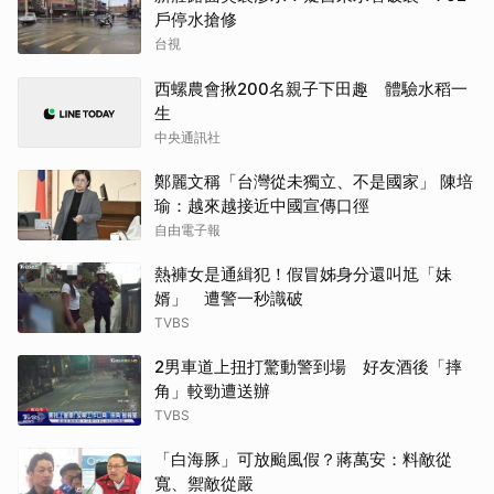
戶停水搶修
台視
西螺農會揪200名親子下田趣 體驗水稻一
生
中央通訊社
鄭麗文稱「台灣從未獨立、不是國家」 陳培
瑜：越來越接近中國宣傳口徑
自由電子報
熱褲女是通緝犯！假冒姊身分還叫尪「妹
婿」 遭警一秒識破
TVBS
2男車道上扭打驚動警到場 好友酒後「摔
角」較勁遭送辦
TVBS
「白海豚」可放颱風假？蔣萬安：料敵從
寬、禦敵從嚴