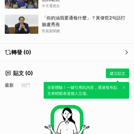
中天電視台
「你的油我要通報什麼」？黃偉哲2句話打
臉盧秀燕
民視新聞網
轉發 (0)
貼文 (0)
建立貼文
最新
熱門
全新體驗！一鍵引用此內容，透過發布貼
文來輕鬆表達個人立場。