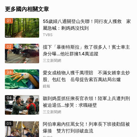
更多國內相關文章
01
55歲婦八通關登山失聯！同行友人獲救 家
屬急喊：剩媽媽沒找到
TVBS
02
擋下「暴衝特斯拉」救了很多人！賓士車主
身分曝…他社群擁1.4萬追蹤
三立新聞網
03
愛女成植物人獲千萬理賠 不滿女婿拿去炒
股、包紅包 岳母提告索百萬結局出爐
鏡報
04
聽到媽蛋抓狂揪長官衣領！陸軍上兵遭判刑
被迫退伍…慘哭：求職碰壁
三立新聞網
05
阿伯車廂內狂罵女兒！列車長下班後勸阻被
爆揍 雙方打到頭破血流