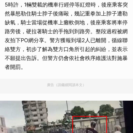
5時許，1輛雙載的機車行經停等紅燈時，後座乘客突
然暴怒勒住騎士脖子後痛毆，幾記重拳加上脖子遭勒
缺氧，騎士當場從機車上癱軟倒地，後座乘客將車停
路旁後，硬拉著騎士的手拖到到路旁。整段過程被網
友拍下PO網分享。警方獲報到場2人已離開，循線聯
絡雙方，初步了解為雙方口角所引起的糾紛，並表示
不願提出告訴。但警方仍會依社會秩序維護法對施暴
者開罰。
廣告（請繼續閱讀本文）