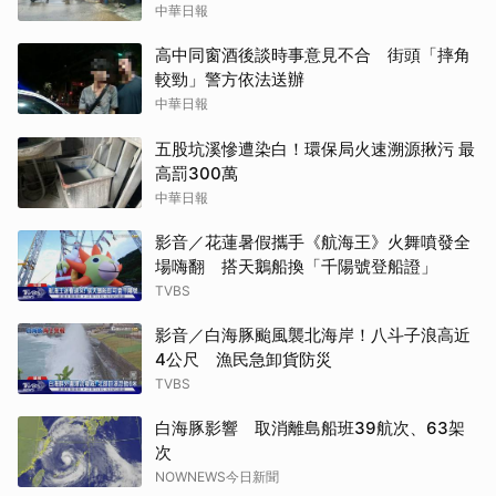
中華日報
高中同窗酒後談時事意見不合 街頭「摔角
較勁」警方依法送辦
中華日報
五股坑溪慘遭染白！環保局火速溯源揪污 最
高罰300萬
中華日報
影音／花蓮暑假攜手《航海王》火舞噴發全
場嗨翻 搭天鵝船換「千陽號登船證」
TVBS
影音／白海豚颱風襲北海岸！八斗子浪高近
4公尺 漁民急卸貨防災
TVBS
白海豚影響 取消離島船班39航次、63架
次
NOWNEWS今日新聞