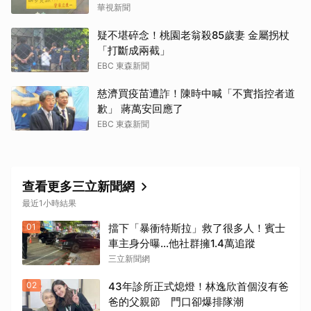
華視新聞
疑不堪碎念！桃園老翁殺85歲妻 金屬拐杖
「打斷成兩截」
EBC 東森新聞
慈濟買疫苗遭詐！陳時中喊「不實指控者道
歉」 蔣萬安回應了
EBC 東森新聞
查看更多三立新聞網
最近1小時結果
01
擋下「暴衝特斯拉」救了很多人！賓士
車主身分曝…他社群擁1.4萬追蹤
三立新聞網
02
43年診所正式熄燈！林逸欣首個沒有爸
爸的父親節 門口卻爆排隊潮