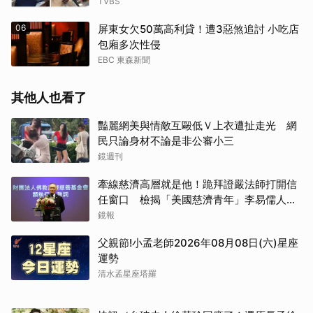
TVBS
06
屏東女欠50萬高利貸！遭3惡煞追討 小吃店
包廂多次性侵
EBC 東森新聞
其他人也看了
豔麗網美與情敵互毆低Ｖ上衣遭扯走光 網
民只論身材不論是非公審小三
鏡週刊
牽線慈濟高層就是他！跪拜證嚴法師打開信
任窗口 檢揭「美國慈濟青年」李易儒人脈
網絡
鏡報
父親節!小孟老師2026年08月08日(六)星座
運勢
清水孟星座塔羅