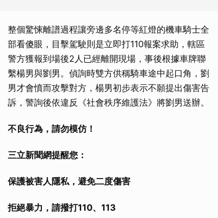
整個驚悚離譜過程讓旁邊多名停等紅燈的機車騎士全
部看傻眼，目擊駕駛則是立即打110報案求助，轄區
警方獲報到場後2人已經離開現場，事後根據車牌聯
繫楊男與劉男。偵詢時雙方供稱騎車途中起口角，劉
男才會憤而攻擊對方，楊男初步表示不願提出傷害告
訴，警詢後依違反《社會秩序維護法》將劉男送辦。
不良行為，請勿模仿！
三立新聞網提醒您：
保護被害人隱私，避免二度傷害
拒絕暴力，請撥打110、113