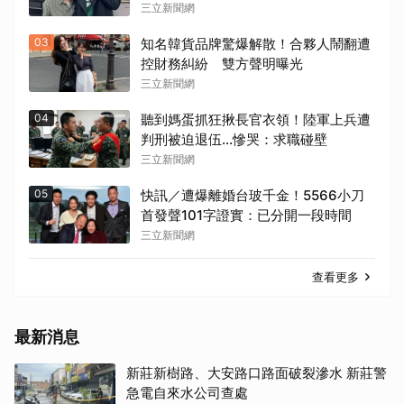
三立新聞網
03
知名韓貨品牌驚爆解散！合夥人鬧翻遭
控財務糾紛 雙方聲明曝光
三立新聞網
04
聽到媽蛋抓狂揪長官衣領！陸軍上兵遭
判刑被迫退伍…慘哭：求職碰壁
三立新聞網
05
快訊／遭爆離婚台玻千金！5566小刀
首發聲101字證實：已分開一段時間
三立新聞網
查看更多
最新消息
新莊新樹路、大安路口路面破裂滲水 新莊警
急電自來水公司查處