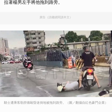
拉著楊男左手將他拖到路旁。
廣告（請繼續閱讀本文）
騎士遭乘客勒脖痛毆昏迷倒地被拖到路旁。（圖／翻攝自紅色豪門企業）