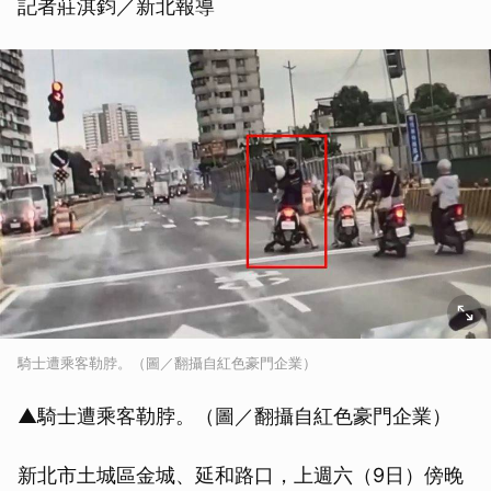
記者莊淇鈞／新北報導
騎士遭乘客勒脖。（圖／翻攝自紅色豪門企業）
▲騎士遭乘客勒脖。（圖／翻攝自紅色豪門企業）
新北市土城區金城、延和路口，上週六（9日）傍晚