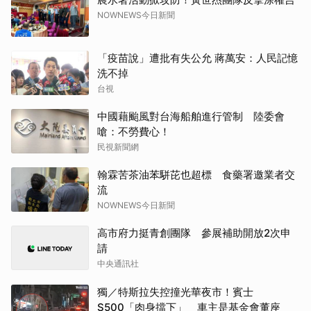
NOWNEWS今日新聞
「疫苗說」遭批有失公允 蔣萬安：人民記憶
洗不掉
台視
中國藉颱風對台海船舶進行管制 陸委會
嗆：不勞費心！
民視新聞網
翰霖苦茶油苯駢芘也超標 食藥署邀業者交
流
NOWNEWS今日新聞
高市府力挺青創團隊 參展補助開放2次申
請
中央通訊社
獨／特斯拉失控撞光華夜市！賓士
S500「肉身擋下」 車主是基金會董座