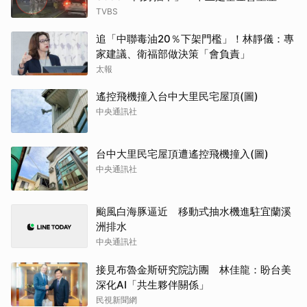
TVBS
追「中聯毒油20％下架門檻」！林靜儀：專
家建議、衛福部做決策「會負責」
太報
遙控飛機撞入台中大里民宅屋頂(圖)
中央通訊社
台中大里民宅屋頂遭遙控飛機撞入(圖)
中央通訊社
颱風白海豚逼近 移動式抽水機進駐宜蘭溪
洲排水
中央通訊社
接見布魯金斯研究院訪團 林佳龍：盼台美
深化AI「共生夥伴關係」
民視新聞網