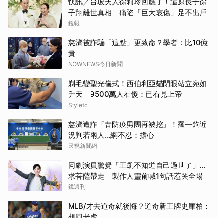
快訊／台玻夫人徐莉玲回應了！還原長子徐
子翔離世真相 痛陷「巨大哀傷」足不出戶
鏡報
慈濟被詐騙「這點」更致命？學者：比10億
貴
NOWNEWS今日新聞
剃毛變聖光儀式！西伯利亞貓閉眼站立宛如
取消
升天 9500萬人看傻：已看見上帝
Styletc
慈濟遭詐「昔防疫男團再被挖」！羅一鈞近
況判若兩人…網不忍：擔心
民視新聞網
同劇演員驚覺「王凱不知道自己過世了」...
求菩薩帶走 製作人靈前喊1句話惹哭全場
鏡週刊
MLB/才去道奇就後悔？道奇新王牌史庫柏：
想回老虎