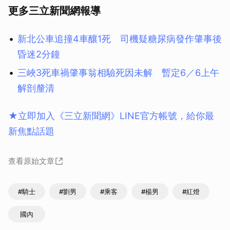
更多三立新聞網報導
新北公車追撞4車釀1死 司機疑糖尿病發作肇事後
昏迷2分鐘
三峽3死車禍肇事翁相驗死因未解 暫定6／6上午
解剖釐清
★立即加入《三立新聞網》LINE官方帳號，給你最
新焦點話題
查看原始文章
#騎士
#劉男
#乘客
#楊男
#紅燈
國內