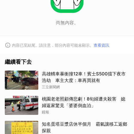
尚無內容。
內容已至結尾。請注意，部分內容可能未顯示。
查看資訊
繼續看下去
高雄轎車暴衝撞12車！賓士S500擋下夜市
浩劫 車主大度：車再買就有
三立新聞網
桃園老老照顧傳悲劇！8旬婦遭夫殺害 媳
婦返家驚見「婆婆倒血泊」
鏡報
知名蛋塔豆漿店休半個月 霸氣讓移工返鄉
探親