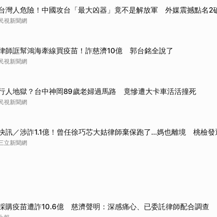
台灣人危險！中國攻台「最大凶器」竟不是解放軍 外媒震撼點名2
民視新聞網
律師誆幫鴻海牽線買疫苗！詐慈濟10億 郭台銘全說了
民視新聞網
行人地獄？台中神岡89歲老婦過馬路 竟慘遭大卡車活活撞死
民視新聞網
快訊／涉詐1.1億！曾任徐巧芯大姑律師棄保跑了…媽也離境 桃檢發
三立新聞網
採購疫苗遭詐10.6億 慈濟聲明：深感痛心、已委託律師配合調查