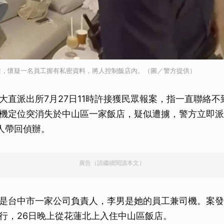
遊，懷疑一名員工握有私密資料，將人控制飯店內。（圖／警方提供）
大直派出所7月27日11時許接獲民眾報案，指一直聯絡不
機定位突消失於中山區一家飯店，疑似遭擄，警方立即派
人帶回偵辦。
廣告（請繼續閱讀本文）
是台中市一家公司負責人，李男是她的員工兼司機。案發
行，26日晚上從花蓮北上入住中山區飯店。