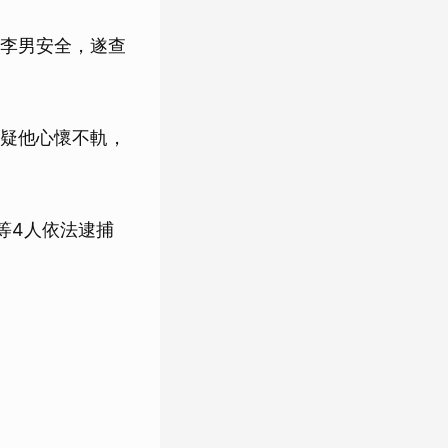
李男安全，遂查
疑他心懷不軌，
等4人依法逮捕