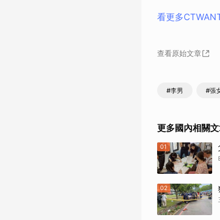
看更多CTWAN
查看原始文章
#李男
#張
更多國內相關文
01
02