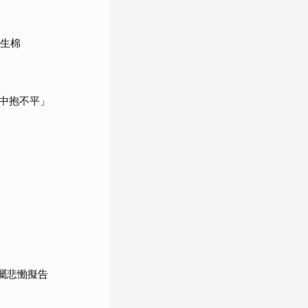
衛生棉
中抱不平」
屬悲慟擬告