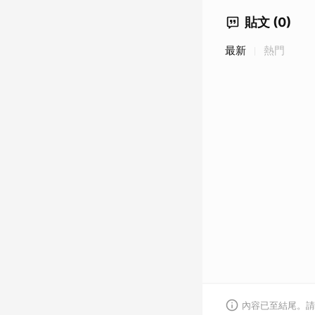
貼文 (0)
最新
熱門
內容已至結尾。請