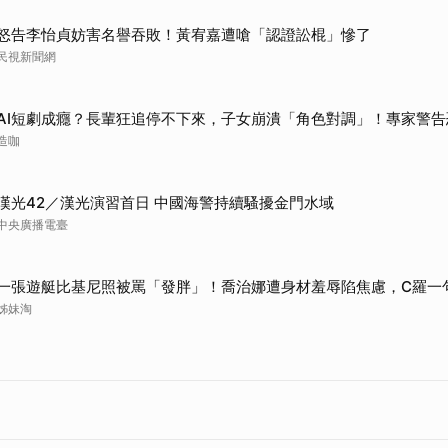
怒告李怡貞妨害名譽吞敗！黃宥嘉遭嗆「認證訟棍」慘了
民視新聞網
AI短劇成癮？長輩狂追停不下來，子女崩潰「角色對調」！專家警告
造咖
漢光42／漢光演習首日 中國海警持續騷擾金門水域
中央廣播電臺
一張遊艇比基尼照被罵「發胖」！喬治娜遭身材羞辱陷焦慮，C羅一
姊妹淘