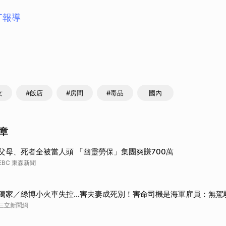
T報導
女
#飯店
#房間
#毒品
國內
章
父母、死者全被當人頭 「幽靈勞保」集團爽賺700萬
EBC 東森新聞
獨家／綠博小火車失控…害夫妻成死別！害命司機是海軍雇員：無駕
三立新聞網