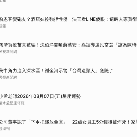
上報
取消
前恩客變砲友？酒店妹控強押性侵 法官看LINE傻眼：還叫人家買
鏡報
慈濟買疫苗真被騙！沈伯洋開嗆蔣萬安：靠誤導選民當選「該為陳時
民視新聞網
美中角力進入深水區！謝金河示警「台灣這類人」危險了
民視新聞網
小孟老師2026年08月07日(五)星座運勢
清水孟星座塔羅
公司董事認了「下令把錢放金庫」 22歲女員工5分鐘後被炸死！家
鏡週刊