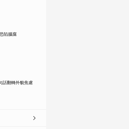
恐陷腦腐
句話翻轉外貌焦慮