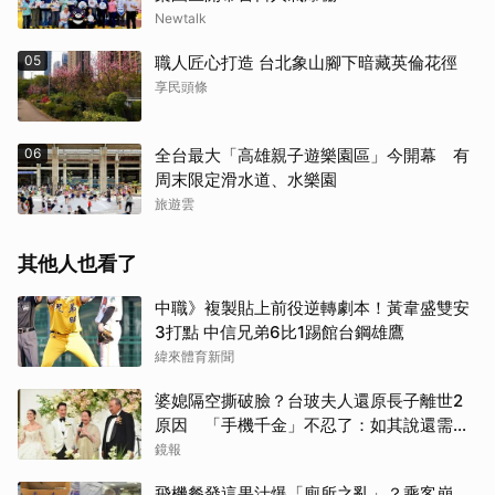
Newtalk
05
職人匠心打造 台北象山腳下暗藏英倫花徑
享民頭條
06
全台最大「高雄親子遊樂園區」今開幕 有
周末限定滑水道、水樂園
旅遊雲
其他人也看了
中職》複製貼上前役逆轉劇本！黃韋盛雙安
3打點 中信兄弟6比1踢館台鋼雄鷹
緯來體育新聞
婆媳隔空撕破臉？台玻夫人還原長子離世2
原因 「手機千金」不忍了：如其說還需要
離開嗎？
鏡報
飛機餐發這果汁爆「廁所之亂」？乘客崩