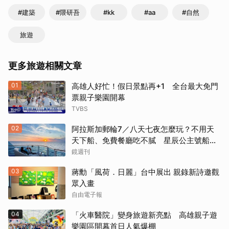
#建築
#隈研吾
#kk
#aa
#自然
旅遊
更多旅遊相關文章
01
高雄人好忙！假日景點再+1 全台最大免門
票親子樂園開幕
TVBS
02
阿拉斯加郵輪7／八天七夜怎麼玩？不用天
天下船、免費餐廳吃不膩 星辰公主號船上
一日生活公開
鏡週刊
03
蔣勳「風荷．日麗」台中展出 親錄新詩邀觀
眾入畫
自由電子報
04
「火車醫院」變身旅遊新亮點 高雄親子遊
樂園區開幕首日人氣爆棚