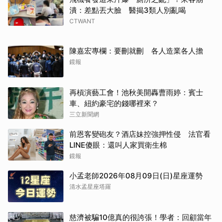
潰：差點丟大臉 醫揭3類人別亂喝
CTWANT
陳嘉宏專欄：要刪就刪 各人造業各人擔
鏡報
再槓演藝工會！池秋美開轟曹雨婷：賓士
車、紐約豪宅的錢哪裡來？
三立新聞網
前恩客變砲友？酒店妹控強押性侵 法官看
LINE傻眼：還叫人家買衛生棉
鏡報
小孟老師2026年08月09日(日)星座運勢
清水孟星座塔羅
慈濟被騙10億真的很誇張！學者：回顧當年