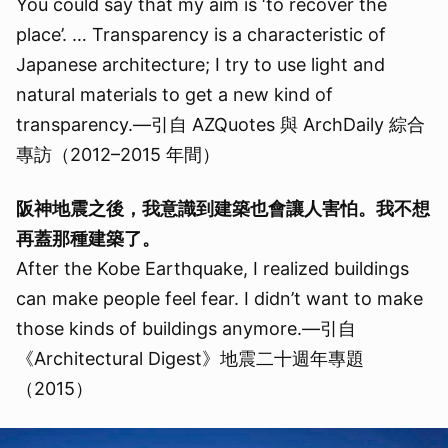
You could say that my aim is ‘to recover the
place’. … Transparency is a characteristic of
Japanese architecture; I try to use light and
natural materials to get a new kind of
transparency.—引自 AZQuotes 與 ArchDaily 綜合
專訪（2012–2015 年間）
阪神地震之後，我意識到建築也會讓人害怕。我不想
再蓋那種建築了。
After the Kobe Earthquake, I realized buildings
can make people feel fear. I didn’t want to make
those kinds of buildings anymore.—引自
《Architectural Digest》地震二十週年專題
（2015）