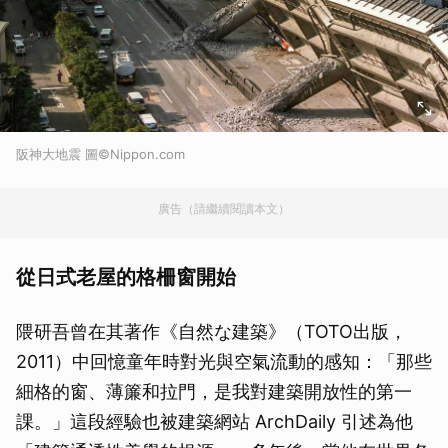
阪神大地震 圖©Nippon.com
廣告（請繼續閱讀本文）
從日式老屋的格柵窗開始
隈研吾曾在其著作《自然な建築》（TOTO出版，
2011）中回憶童年時對光與空氣流動的感知：「那些
細格的窗、薄簾和拉門，是我對建築開放性的第一
課。」這段經驗也被建築網站 ArchDaily 引述為他