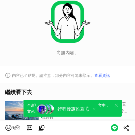
尚無內容。
內容已至結尾。請注意，部分內容可能未顯示。
查看資訊
繼續看下去
阿拉斯加郵輪7／八天七夜怎麼玩？不用天
全新體驗！一鍵引用此內容，透過發布貼
可以轉發或引用此內容至自己的貼文中，
行程優惠推薦 👆
天下船、免費餐廳吃不膩 星辰公主號船上
文來輕鬆表達個人立場。
來發表您的評論或觀點。
一日生活公開
鏡週刊
1
高雄人好忙！假日景點再+1 全台最大免門