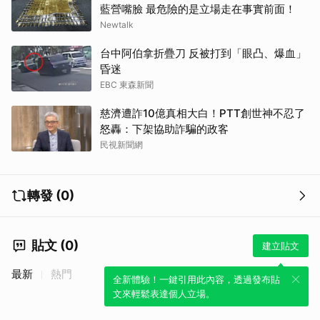
藍營嘴臉 最危險的是立場走在事實前面！
Newtalk
台中阿伯拿折疊刀 反被打到「眼凸、爆血」
昏迷
EBC 東森新聞
慈濟遭詐10億真相大白！PTT創世神不忍了
怒轟：下架協助詐騙的政客
民視新聞網
轉發 (0)
貼文 (0)
建立貼文
最新
熱門
全新體驗！一鍵引用此內容，透過發布貼
文來輕鬆表達個人立場。