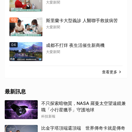
大愛新聞
03
斯里蘭卡大型義診 人醫聯手救拔病苦
大愛新聞
04
成都不打烊 夜生活催生新商機
大愛新聞
查看更多
最新訊息
不只探索暗物質，NASA 羅曼太空望遠鏡兼
職「小行星獵手」守護地球
科技新報
比金字塔頂端還頂端 世界傳奇卡就是傳奇