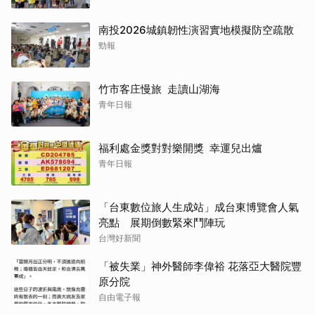
南投2026城鎮韌性演習實地模擬防空疏散
勁報
竹市客庄慢旅 走讀山湖海
青年日報
福利處金獎對對樂開獎 幸運兒出爐
青年日報
「台東數位旅人生成站」成台東博覽會人氣
亮點 展期倒數緊來鬥陣玩
台灣好新聞
「被失業」神外醫師李偉裕 花落亞大醫院豐
原分院
自由電子報