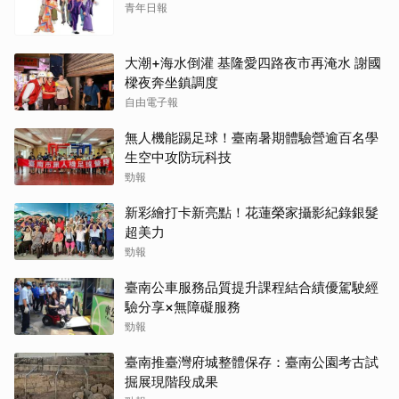
青年日報
大潮+海水倒灌 基隆愛四路夜市再淹水 謝國
樑夜奔坐鎮調度
自由電子報
無人機能踢足球！臺南暑期體驗營逾百名學
生空中攻防玩科技
勁報
新彩繪打卡新亮點！花蓮榮家攝影紀錄銀髮
超美力
勁報
臺南公車服務品質提升課程結合績優駕駛經
驗分享×無障礙服務
勁報
臺南推臺灣府城整體保存：臺南公園考古試
掘展現階段成果