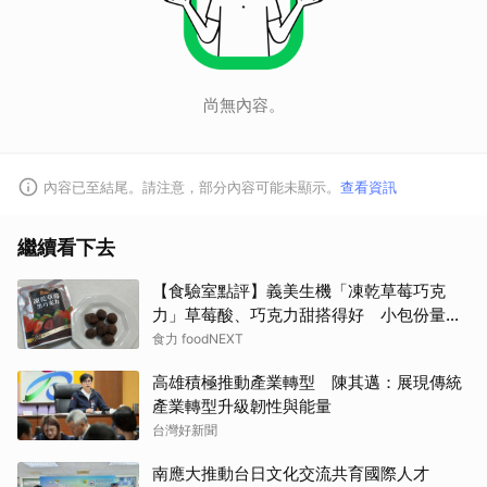
尚無內容。
內容已至結尾。請注意，部分內容可能未顯示。
查看資訊
繼續看下去
【食驗室點評】義美生機「凍乾草莓巧克
力」草莓酸、巧克力甜搭得好 小包份量能
否撐起價格成考驗
食力 foodNEXT
高雄積極推動產業轉型 陳其邁：展現傳統
產業轉型升級韌性與能量
台灣好新聞
南應大推動台日文化交流共育國際人才