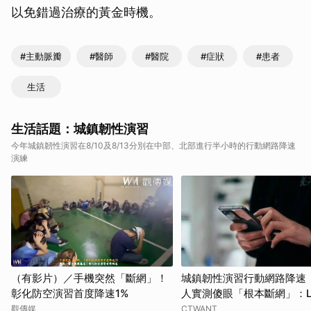
以免錯過治療的黃金時機。
#主動脈瓣
#醫師
#醫院
#症狀
#患者
生活
生活話題：城鎮韌性演習
今年城鎮韌性演習在8/10及8/13分別在中部、北部進行半小時的行動網路降速
演練
（有影片）／手機突然「斷網」！
城鎮韌性演習行動網路降速
彰化防空演習首度降速1%
人實測傻眼「根本斷網」：LI
不能傳
觀傳媒
CTWANT