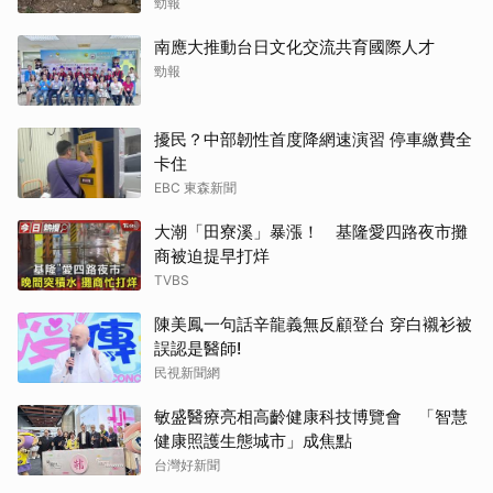
勁報
南應大推動台日文化交流共育國際人才
勁報
擾民？中部韌性首度降網速演習 停車繳費全
卡住
EBC 東森新聞
大潮「田寮溪」暴漲！ 基隆愛四路夜市攤
商被迫提早打烊
TVBS
陳美鳳一句話辛龍義無反顧登台 穿白襯衫被
誤認是醫師!
民視新聞網
敏盛醫療亮相高齡健康科技博覽會 「智慧
健康照護生態城市」成焦點
台灣好新聞