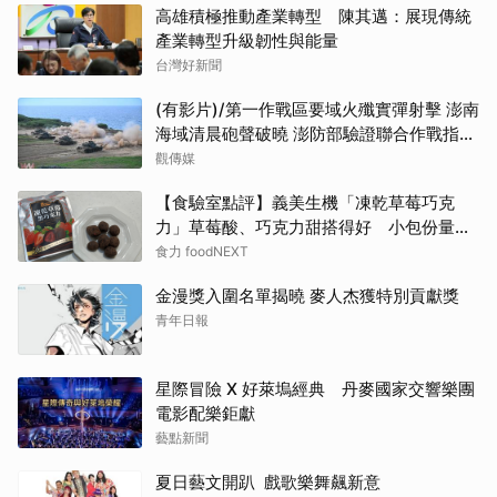
高雄積極推動產業轉型 陳其邁：展現傳統
產業轉型升級韌性與能量
台灣好新聞
(有影片)/第一作戰區要域火殲實彈射擊 澎南
海域清晨砲聲破曉 澎防部驗證聯合作戰指管
效能
觀傳媒
【食驗室點評】義美生機「凍乾草莓巧克
力」草莓酸、巧克力甜搭得好 小包份量能
否撐起價格成考驗
食力 foodNEXT
金漫獎入圍名單揭曉 麥人杰獲特別貢獻獎
青年日報
星際冒險 X 好萊塢經典 丹麥國家交響樂團
電影配樂鉅獻
藝點新聞
夏日藝文開趴 戲歌樂舞飆新意