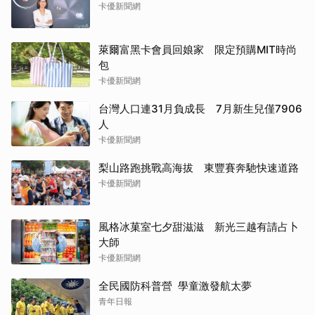
卡優新聞網
萊爾富黑卡會員回娘家 限定預購MIT時尚
包
卡優新聞網
台灣人口連31月負成長 7月新生兒僅7906
人
卡優新聞網
梨山路跑挑戰高海拔 東豐賽奔馳快速道路
卡優新聞網
風格冰菓室七夕甜滋滋 新光三越有請占卜
大師
卡優新聞網
全民國防科普營 學童激發航太夢
青年日報