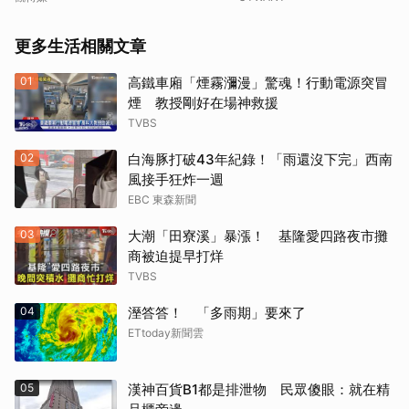
更多生活相關文章
01
高鐵車廂「煙霧瀰漫」驚魂！行動電源突冒
煙 教授剛好在場神救援
TVBS
02
白海豚打破43年紀錄！「雨還沒下完」西南
風接手狂炸一週
EBC 東森新聞
03
大潮「田寮溪」暴漲！ 基隆愛四路夜市攤
商被迫提早打烊
TVBS
04
溼答答！ 「多雨期」要來了
ETtoday新聞雲
05
漢神百貨B1都是排泄物 民眾傻眼：就在精