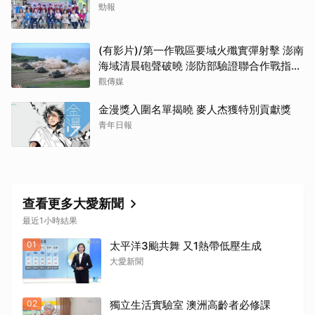
勁報
(有影片)/第一作戰區要域火殲實彈射擊 澎南
海域清晨砲聲破曉 澎防部驗證聯合作戰指管
效能
觀傳媒
金漫獎入圍名單揭曉 麥人杰獲特別貢獻獎
青年日報
查看更多大愛新聞
最近1小時結果
01
太平洋3颱共舞 又1熱帶低壓生成
大愛新聞
02
獨立生活實驗室 澳洲高齡者必修課