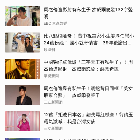
周杰倫遭影射有私生子 杰威爾怒發132字聲
明
EBC 東森娛樂
比八點檔離奇！ 昔中視當家小生姜厚任戀小
24歲粉絲！ 國小就寄情書 39年後譜出
「叔姪戀」
鏡週刊
中國狗仔卓偉爆「三字天王有私生子」！周
杰倫遭影射 杰威爾怒駁：惡意造謠
華視新聞
周杰倫遭爆有私生子！網挖昔日同框「美女
股東合照」 杰威爾發聲了
三立新聞網
12歲「拒改日本名」錯失爆紅機會！翁倩玉
霸氣激喊：我是台灣女孩
三立新聞網