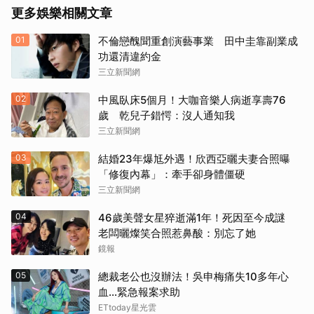
更多娛樂相關文章
01
不倫戀醜聞重創演藝事業 田中圭靠副業成
功還清違約金
三立新聞網
02
中風臥床5個月！大咖音樂人病逝享壽76
歲 乾兒子錯愕：沒人通知我
三立新聞網
03
結婚23年爆尪外遇！欣西亞曬夫妻合照曝
「修復內幕」：牽手卻身體僵硬
三立新聞網
04
46歲美聲女星猝逝滿1年！死因至今成謎
老闆曬燦笑合照惹鼻酸：別忘了她
鏡報
05
總裁老公也沒辦法！吳申梅痛失10多年心
血...緊急報案求助
ETtoday星光雲