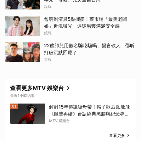
鏡報
曾窮到清晨5點擺攤！菜市場「最美老闆
娘」近況曝光 遇暖男獲滿滿安全感
鏡報
22歲帥兒用假名騙吃騙喝、揚言砍人 邵昕
打破沉默回應了
太報
查看更多MTV 娛樂台
最近1小時結果
01
解封15年傳說級母帶！帽子歌后鳳飛飛
《鳳聲再續》台語經典黑膠與紀念專書
8/20 珍藏預購
MTV 娛樂台
查看更多