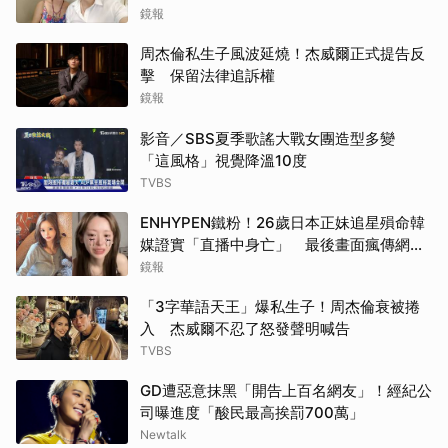
前世一起「守山林」
鏡報
周杰倫私生子風波延燒！杰威爾正式提告反
擊 保留法律追訴權
鏡報
影音／SBS夏季歌謠大戰女團造型多變
「這風格」視覺降溫10度
TVBS
ENHYPEN鐵粉！26歲日本正妹追星殞命韓
媒證實「直播中身亡」 最後畫面瘋傳網痛
心：網暴害死人
鏡報
「3字華語天王」爆私生子！周杰倫衰被捲
入 杰威爾不忍了怒發聲明喊告
TVBS
GD遭惡意抹黑「開告上百名網友」！經紀公
司曝進度「酸民最高挨罰700萬」
Newtalk