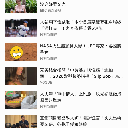
沒穿好看光光
EBC 東森娛樂
大谷翔平發威啦！本季首度敲雙響砲單場繳
「猛打賞」！道奇依舊苦吞6連敗
民視新聞網
NASA火星照驚見人影！UFO專家：各國將
爭奪
民視新聞網
完美結合極簡「中長髮」與性感「鮑伯
頭」，2026髮型趨勢指標「Slip Bob」為何
自帶90年代超模氣場？
VOGUE
人夫帶「軍中情人」上汽旅 脫光卻沒做成
原因超尷尬
民視新聞網
直銷頭目變國學大師！開課狂言「丈夫出軌
要裝瞎、爸抱子變娘娘腔」