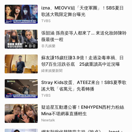
izna、MEOVV組「天使軍團」！SBS夏日
歌謠大戰限定舞台曝光
TVBS
張韶涵 孫燕姿等人都來了... 來送化妝師陳聆
薇最後一程
影音
非凡娛樂
蘇友謙15歲狂賺3.9億！走過染毒車禍、日
領7百生活跌谷底 25歲重讀高中近況曝
緯來娛樂新聞
Stray Kids攻蛋、ATEEZ來台！SBS夏季歌
謠大戰「省萬元」先看轉播
TVBS
疑追星互動遭公審！ENHYPEN西村力粉絲
Mina不堪網暴直播輕生
Newtalk
網友敲碗代替隋棠主持《吃桌》 Janet：