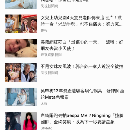
民視新聞網
女兒上幼兒園4天驚見老師傳來這照片！洪
詩一看「求助手勢」忍不住痛哭：努力克服
大難關
鏡報
美籍網紅莎白「最傷心的一天」 淚曝：好
朋友去當小天使了
緯來娛樂新聞
不甩女球友風波！郭台銘一家人近況全被拍
民視新聞網
吳申梅13年資產遭駭客鳩佔鵲巢 發律師函
給Meta急報案
太報
唐綺陽跑去拍aespa MV？Ningning「撞臉
國師」全網笑瘋：以為下一秒要講星象
Styletc