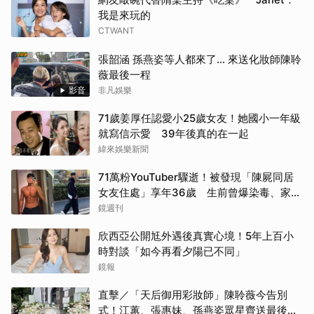
我是來玩的
CTWANT
張韶涵 孫燕姿等人都來了... 來送化妝師陳聆
薇最後一程
影音
非凡娛樂
71歲姜厚任認愛小25歲女友！她國小一年級
就寫信示愛 39年後真的在一起
緯來娛樂新聞
71萬粉YouTuber驟逝！被發現「陳屍同居
女友住處」享年36歲 生前曾爆染毒、家暴
前妻
鏡週刊
欣西亞公開尪外遇後真實心境！5年上百小
時對談「如今再看夕陽已不同」
鏡報
直擊／「天后御用彩妝師」陳聆薇今告別
式！江蕙、張惠妹、孫燕姿眾星齊送最後祝