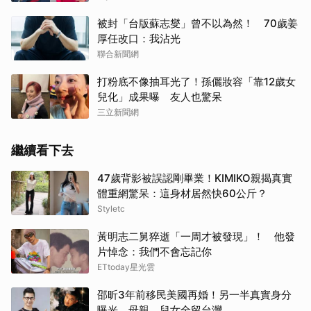
被封「台版蘇志燮」曾不以為然！ 70歲姜
厚任改口：我沾光
聯合新聞網
打粉底不像抽耳光了！孫儷妝容「靠12歲女
兒化」成果曝 友人也驚呆
三立新聞網
繼續看下去
47歲背影被誤認剛畢業！KIMIKO親揭真實
體重網驚呆：這身材居然快60公斤？
Styletc
黃明志二舅猝逝「一周才被發現」！ 他發
片悼念：我們不會忘記你
ETtoday星光雲
邵昕3年前移民美國再婚！另一半真實身分
曝光 母親、兒女全留台灣