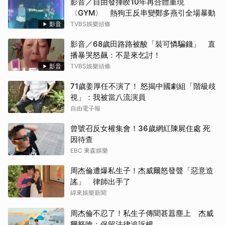
影音／自由發揮睽10年再合體重現
〈GYM〉 熱狗王反串變鄭多燕引全場暴動
影音
TVBS娛樂頭條
影音／68歲田路路被酸「裝可憐騙錢」 直
播暴哭怒飆：不是來乞討！
影音
TVBS娛樂頭條
71歲姜厚任不演了！ 怒揭中國劇組「階級歧
視」：我被當八流演員
自由電子報
曾號召反女權集會！36歲網紅陳屍住處 死
因待查
EBC 東森娛樂
周杰倫遭爆私生子！杰威爾怒發聲「惡意造
謠」 律師出手了
緯來娛樂新聞
周杰倫不忍了！私生子傳聞甚囂塵上 杰威
爾怒嗆：保留法律追訴權