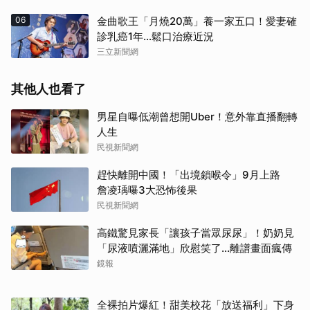
06
金曲歌王「月燒20萬」養一家五口！愛妻確
診乳癌1年…鬆口治療近況
三立新聞網
其他人也看了
男星自曝低潮曾想開Uber！意外靠直播翻轉
人生
民視新聞網
趕快離開中國！「出境鎖喉令」9月上路
詹凌瑀曝3大恐怖後果
民視新聞網
高鐵驚見家長「讓孩子當眾尿尿」！奶奶見
「尿液噴灑滿地」欣慰笑了…離譜畫面瘋傳
鏡報
全裸拍片爆紅！甜美校花「放送福利」下身