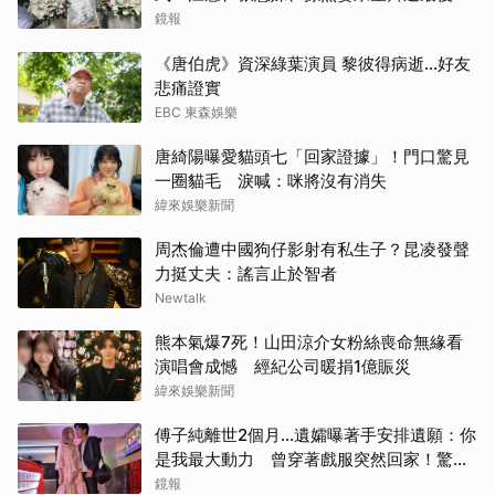
福
鏡報
《唐伯虎》資深綠葉演員 黎彼得病逝...好友
悲痛證實
EBC 東森娛樂
唐綺陽曝愛貓頭七「回家證據」！門口驚見
一圈貓毛 淚喊：咪將沒有消失
緯來娛樂新聞
周杰倫遭中國狗仔影射有私生子？昆凌發聲
力挺丈夫：謠言止於智者
Newtalk
熊本氣爆7死！山田涼介女粉絲喪命無緣看
演唱會成憾 經紀公司暖捐1億賑災
緯來娛樂新聞
傅子純離世2個月...遺孀曝著手安排遺願：你
是我最大動力 曾穿著戲服突然回家！驚人
原因曝光
鏡報