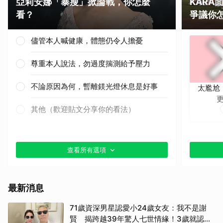
亞莉安娜「暴瘦」掀論戰，你怎麼
KAR
看？
爭議你
儘管本人喊健康，體態仍令人擔憂
尊重本人說法，勿過度揣測給予壓力
不論原因為何，暫離鎂光燈休息是好事
太尷尬
其他（歡迎貼文分享你的看法）
查看所有選項
最新消息
71歲資深男星認愛小24歲女友：我不是謝
賢 揭跨越39年驚人七世情緣！3歲就認出