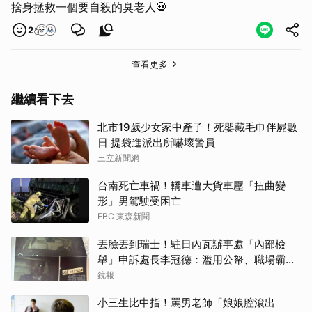
捨身拯救一個要自殺的臭老人💀
2
查看更多
繼續看下去
北市19歲少女家中產子！死嬰藏毛巾伴屍數
日 提袋進派出所嚇壞警員
三立新聞網
台南死亡車禍！轎車遭大貨車壓「扭曲變
形」男駕駛受困亡
EBC 東森新聞
丟臉丟到瑞士！駐日內瓦辦事處「內部檢
取消
舉」申訴處長李冠德：濫用公帑、職場霸
凌、超速仔拒繳罰單 外交部要查了
鏡報
小三生比中指！罵男老師「娘娘腔滾出