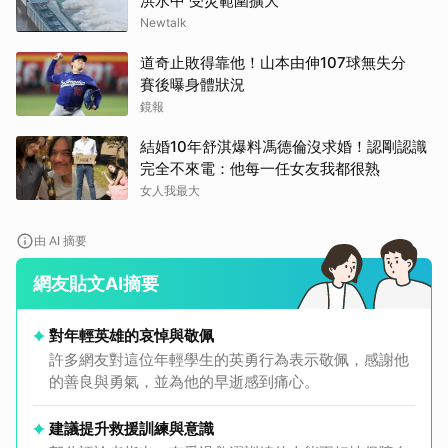
洪水中 受災範圍擴大
Newtalk
道奇止敗得靠他！山本由伸107球無失分
賽後曝身體狀況
鏡報
結婚10年舒淇爆料馮德倫沒求婚！認剛認識
完全不來電：他每一任女友我都很熟
女人我最大
由 AI 摘要
網友貼文AI摘要
對年輕英雄的哀悼與敬佩
許多網友對這位年輕學生的英勇行為表示敬佩，感謝他
的善良與勇氣，並為他的早逝感到痛心。
建議提升救援訓練與意識