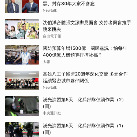
黑、封存30年大家不會忘
Newtalk
沈伯洋合體張文潔辦見面會 支持者興奮拉手
跳來跳去
自由電子報
國防預算年增1500億 國民黨諷：怕每年
400億無人機預算排擠社福？
太報
高雄八王子締盟20週年深化交流 多元合作
延續緊密城市夥伴關係
Newtalk
漢光演習第5天 化兵部隊偵消作業（2）
(圖)
中央通訊社
漢光演習第5天 化兵部隊偵消作業（1）
(圖)