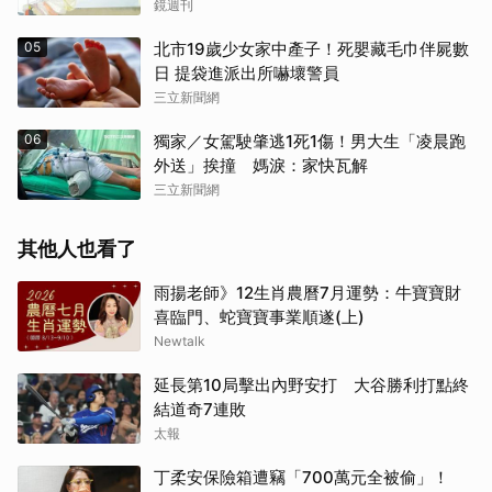
鏡週刊
05
北市19歲少女家中產子！死嬰藏毛巾伴屍數
日 提袋進派出所嚇壞警員
三立新聞網
06
獨家／女駕駛肇逃1死1傷！男大生「凌晨跑
外送」挨撞 媽淚：家快瓦解
三立新聞網
其他人也看了
雨揚老師》12生肖農曆7月運勢：牛寶寶財
喜臨門、蛇寶寶事業順遂(上)
Newtalk
延長第10局擊出內野安打 大谷勝利打點終
結道奇7連敗
太報
丁柔安保險箱遭竊「700萬元全被偷」！