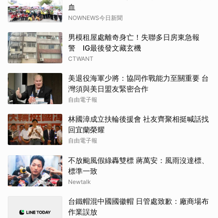
血
NOWNEWS今日新聞
男模租屋處離奇身亡！失聯多日房東急報
警 IG最後發文藏玄機
CTWANT
美退役海軍少將：協同作戰能力至關重要 台
灣須與美日盟友緊密合作
自由電子報
林國漳成立扶輪後援會 社友齊聚相挺喊話找
回宜蘭榮耀
自由電子報
不放颱風假綠轟雙標 蔣萬安：風雨沒達標、
標準一致
Newtalk
台鐵帽混中國國徽帽 日管處致歉：廠商場布
作業誤放