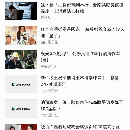
飆下屬「把你們電到不行」台南某處長被控
霸凌 上訴遭法官打臉
TVBS
狂言台灣從不是國家！ 綠酸鄭麗文黨內沒人
理「急了」
自由電子報
漢光42號演習 化學兵部隊執行偵消作業
(圖)
中央通訊社
新竹挖土機司機填土不慎活埋雇主 賠償
247萬獲緩刑
中央通訊社
總預算案 綠：願負責任協商盼爭議案降至
100案以下
中央通訊社
沈伯洋轟參加秘密會議還造謠 蔣萬安：塗