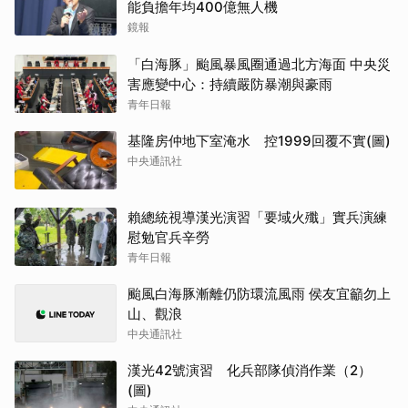
能負擔年均400億無人機
鏡報
「白海豚」颱風暴風圈通過北方海面 中央災
害應變中心：持續嚴防暴潮與豪雨
青年日報
基隆房仲地下室淹水 控1999回覆不實(圖)
中央通訊社
賴總統視導漢光演習「要域火殲」實兵演練
慰勉官兵辛勞
青年日報
颱風白海豚漸離仍防環流風雨 侯友宜籲勿上
山、觀浪
中央通訊社
漢光42號演習 化兵部隊偵消作業（2）
(圖)