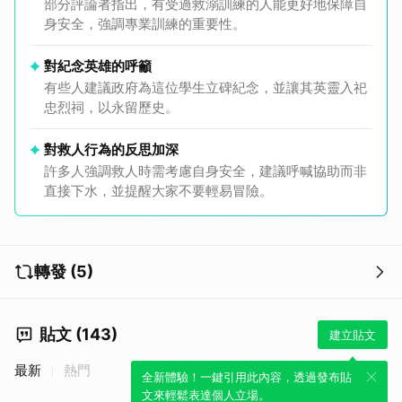
部分評論者指出，有受過救溺訓練的人能更好地保障自
身安全，強調專業訓練的重要性。
對紀念英雄的呼籲
有些人建議政府為這位學生立碑紀念，並讓其英靈入祀
忠烈祠，以永留歷史。
對救人行為的反思加深
許多人強調救人時需考慮自身安全，建議呼喊協助而非
直接下水，並提醒大家不要輕易冒險。
轉發 (5)
貼文 (143)
建立貼文
最新
熱門
全新體驗！一鍵引用此內容，透過發布貼
文來輕鬆表達個人立場。