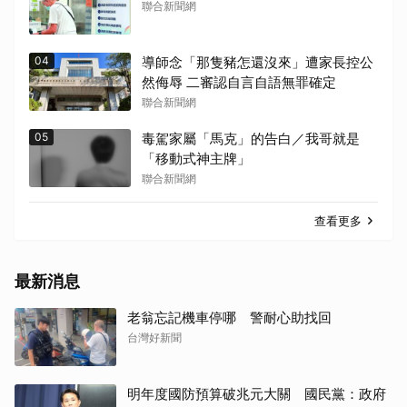
聯合新聞網
04
導師念「那隻豬怎還沒來」遭家長控公
然侮辱 二審認自言自語無罪確定
聯合新聞網
05
毒駕家屬「馬克」的告白／我哥就是
「移動式神主牌」
聯合新聞網
查看更多
最新消息
老翁忘記機車停哪 警耐心助找回
台灣好新聞
明年度國防預算破兆元大關 國民黨：政府