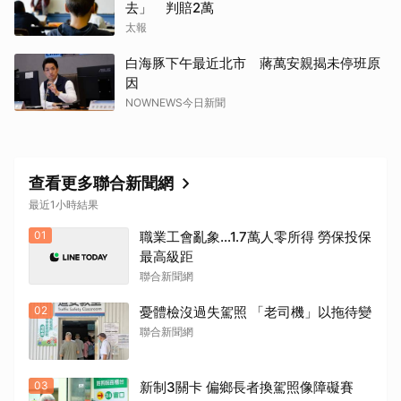
去」 判賠2萬
太報
白海豚下午最近北市 蔣萬安親揭未停班原
因
NOWNEWS今日新聞
查看更多聯合新聞網
最近1小時結果
01
職業工會亂象…1.7萬人零所得 勞保投保
最高級距
聯合新聞網
02
憂體檢沒過失駕照 「老司機」以拖待變
聯合新聞網
03
新制3關卡 偏鄉長者換駕照像障礙賽