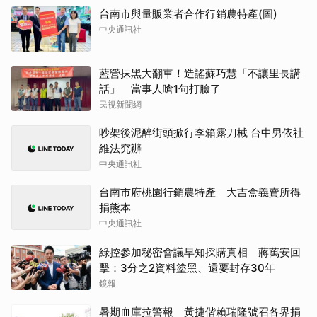
台南市與量販業者合作行銷農特產(圖)
中央通訊社
藍營抹黑大翻車！造謠蘇巧慧「不讓里長講
話」 當事人嗆1句打臉了
民視新聞網
吵架後泥醉街頭掀行李箱露刀械 台中男依社
維法究辦
中央通訊社
台南市府桃園行銷農特產 大吉盒義賣所得
捐熊本
中央通訊社
綠控參加秘密會議早知採購真相 蔣萬安回
擊：3分之2資料塗黑、還要封存30年
鏡報
暑期血庫拉警報 黃捷偕賴瑞隆號召各界捐