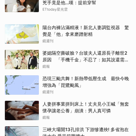
兇手竟是他...嘆：提前穿幫
ETtoday星光雲
陽台內褲沾滿精液！新北人妻調監視器 驚
覺是「他」拿來磨蹭射精
鏡週刊
婆媳隔空撕破臉？台玻夫人還原長子離世2
原因 「手機千金」不忍了：如其說還需要
離開嗎？
鏡報
恐現三颱共舞！新熱帶低壓生成 最快今晚
增強為「琵鷺颱風」
鏡週刊
人妻拼事業拼到床上！丈夫見小王喊「無套
懷孕讓老公養」崩潰：男人真可憐
鏡報
三峽大壩開13孔排洪 下游慘遭殃! 多省泡在