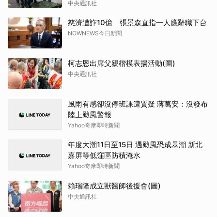
中央通訊社
慈濟遭詐10億 張景森直指一人應辭職下台
NOWNEWS今日新聞
柯志恩出席父親楷模表揚活動(圖)
中央通訊社
風雨有感卻沒停班課遭質疑 蔣萬安：沒發布
陸上颱風警報
Yahoo奇摩即時新聞
年度大潮11日至15日 遇颱風恐成暴潮 新北
嘉屏等低窪區防積淹水
Yahoo奇摩即時新聞
賴瑞隆成立獸醫師後援會(圖)
中央通訊社