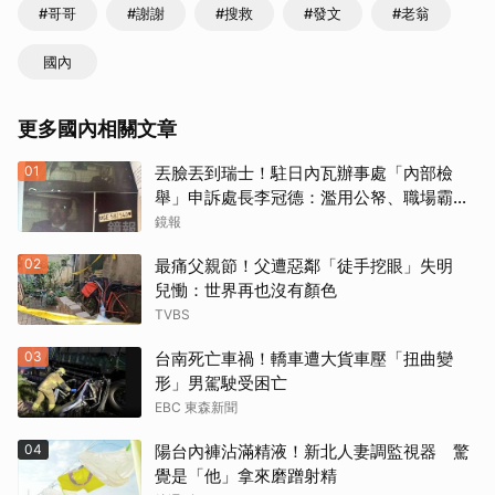
#哥哥
#謝謝
#搜救
#發文
#老翁
國內
更多國內相關文章
01
丟臉丟到瑞士！駐日內瓦辦事處「內部檢
舉」申訴處長李冠德：濫用公帑、職場霸
凌、超速仔拒繳罰單 外交部要查了
鏡報
02
最痛父親節！父遭惡鄰「徒手挖眼」失明
兒慟：世界再也沒有顏色
TVBS
03
台南死亡車禍！轎車遭大貨車壓「扭曲變
形」男駕駛受困亡
EBC 東森新聞
04
陽台內褲沾滿精液！新北人妻調監視器 驚
覺是「他」拿來磨蹭射精