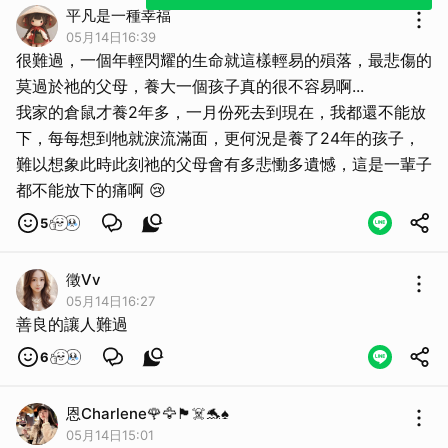
平凡是一種幸福
05月14日16:39
很難過，一個年輕閃耀的生命就這樣輕易的殞落，最悲傷的
莫過於祂的父母，養大一個孩子真的很不容易啊...
我家的倉鼠才養2年多，一月份死去到現在，我都還不能放
下，每每想到牠就淚流滿面，更何況是養了24年的孩子，
難以想象此時此刻祂的父母會有多悲慟多遺憾，這是一輩子
都不能放下的痛啊 😢
5
徵Vv
05月14日16:27
善良的讓人難過
6
恩Charlene🌹🦅🏴‍☠️🐬♠️
05月14日15:01