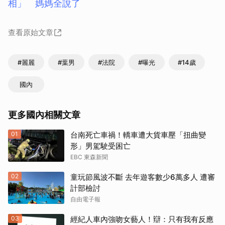
相」 媽媽全說了
查看原始文章
#麗麗
#葉男
#法院
#曝光
#14歲
國內
更多國內相關文章
01
台南死亡車禍！轎車遭大貨車壓「扭曲變
形」男駕駛受困亡
EBC 東森新聞
02
童玩節風波不斷 去年遊客數少6萬多人 遭審
計部檢討
自由電子報
03
經紀人車內強吻女藝人！辯：只有我有反應