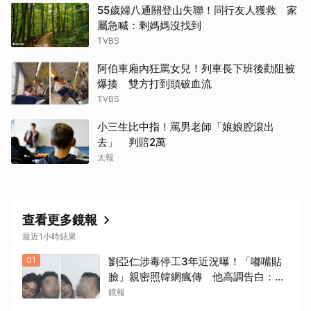
55歲婦八通關登山失聯！同行友人獲救 家
屬急喊：剩媽媽沒找到
TVBS
阿伯車廂內狂罵女兒！列車長下班後勸阻被
爆揍 雙方打到頭破血流
TVBS
小三生比中指！罵男老師「娘娘腔滾出
去」 判賠2萬
太報
查看更多鏡報
最近1小時結果
01
劉亞仁涉毒停工3年近況曝！「嘟嘴貼
臉」親密照韓網瘋傳 他高調告白：愛
你
鏡報