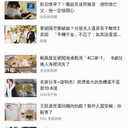
影后懷孕了！曬超音波照報喜 感性憶亡
父：他一定很開心
壹蘋新聞網
婆媳隔空撕破臉？台玻夫人還原長子離世2
原因 「手機千金」不忍了：如其說還需要
離開嗎？
鏡報
颱風接近硬闖海邊觀浪「4口家-1」 9歲兒
捲入海裡消失了
壹蘋新聞網
名家分享~謝明杰》慈濟最大的危機還不是
那10.6億
自由電子報
王凱過世還回棚內拍戲？製作人靈堂喊：你
殺青了
EBC 東森娛樂