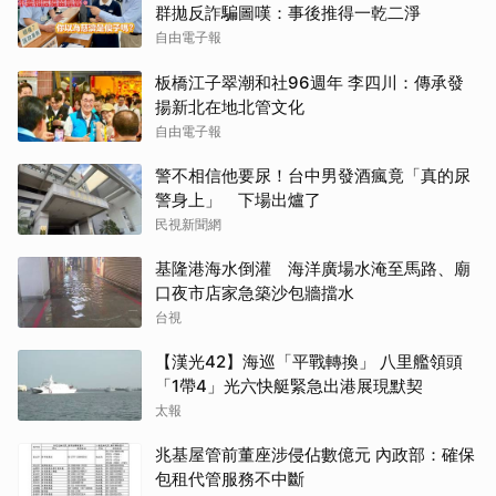
群拋反詐騙圖嘆：事後推得一乾二淨
自由電子報
板橋江子翠潮和社96週年 李四川：傳承發
揚新北在地北管文化
自由電子報
警不相信他要尿！台中男發酒瘋竟「真的尿
警身上」 下場出爐了
民視新聞網
基隆港海水倒灌 海洋廣場水淹至馬路、廟
口夜市店家急築沙包牆擋水
台視
【漢光42】海巡「平戰轉換」 八里艦領頭
「1帶4」光六快艇緊急出港展現默契
太報
兆基屋管前董座涉侵佔數億元 內政部：確保
包租代管服務不中斷