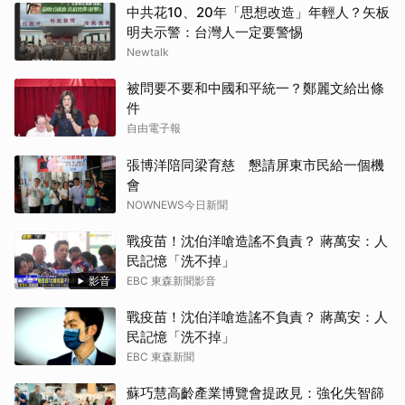
中共花10、20年「思想改造」年輕人？矢板
明夫示警：台灣人一定要警惕
Newtalk
被問要不要和中國和平統一？鄭麗文給出條
件
自由電子報
張博洋陪同梁育慈 懇請屏東市民給一個機
會
NOWNEWS今日新聞
戰疫苗！沈伯洋嗆造謠不負責？ 蔣萬安：人
民記憶「洗不掉」
影音
EBC 東森新聞影音
戰疫苗！沈伯洋嗆造謠不負責？ 蔣萬安：人
民記憶「洗不掉」
EBC 東森新聞
蘇巧慧高齡產業博覽會提政見：強化失智篩