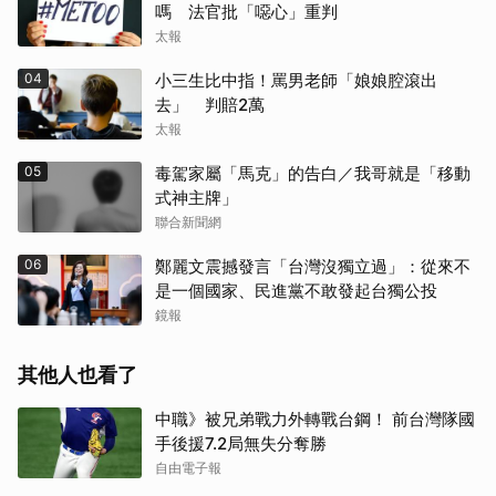
嗎 法官批「噁心」重判
太報
04
小三生比中指！罵男老師「娘娘腔滾出
去」 判賠2萬
太報
05
毒駕家屬「馬克」的告白／我哥就是「移動
式神主牌」
聯合新聞網
06
鄭麗文震撼發言「台灣沒獨立過」：從來不
是一個國家、民進黨不敢發起台獨公投
鏡報
其他人也看了
中職》被兄弟戰力外轉戰台鋼！ 前台灣隊國
手後援7.2局無失分奪勝
自由電子報