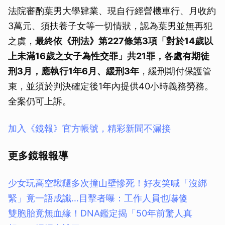
法院審酌葉男大學肄業、現自行經營機車行、月收約
3萬元、須扶養子女等一切情狀，認為葉男並無再犯
之虞，
最終依《刑法》第227條第3項「對於14歲以
上未滿16歲之女子為性交罪」共21罪，各處有期徒
刑3月，應執行1年6月、緩刑3年
，緩刑期付保護管
束，並須於判決確定後1年內提供40小時義務勞務。
全案仍可上訴。
加入《鏡報》官方帳號，精彩新聞不漏接
更多鏡報報導
少女玩高空鞦韆多次撞山壁慘死！好友笑喊「沒綁
緊」竟一語成讖…目擊者曝：工作人員也嚇傻
雙胞胎竟無血緣！DNA鑑定揭「50年前驚人真