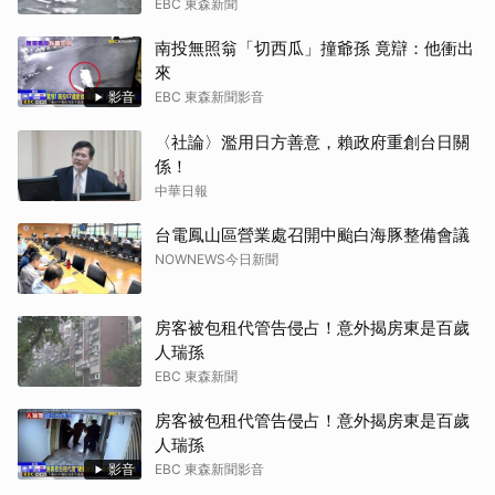
EBC 東森新聞
南投無照翁「切西瓜」撞爺孫 竟辯：他衝出
來
影音
EBC 東森新聞影音
〈社論〉濫用日方善意，賴政府重創台日關
係！
中華日報
台電鳳山區營業處召開中颱白海豚整備會議
NOWNEWS今日新聞
房客被包租代管告侵占！意外揭房東是百歲
人瑞孫
EBC 東森新聞
房客被包租代管告侵占！意外揭房東是百歲
人瑞孫
影音
EBC 東森新聞影音