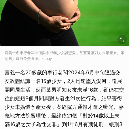
嘉義一名車行老闆非但與未成年少女談戀愛，甚至還讓對方未婚產女。示
意圖／取自免費圖庫pixabay
嘉義一名20多歲的車行老闆2024年6月中旬透過交
友軟體結識一名15歲少女，2人迅速墜入愛河，還展
開同居生活，然而葉男明知女友未滿16歲，卻仍在交
往的短短8個月間與對方發生21次性行為，結果害得
少女未婚懷孕產女後，案經院方通報才隨之曝光。嘉
義地方法院審理後，最終依21個「對於14歲以上未
滿16歲之女子為性交罪」判1年6月有期徒刑、緩刑3