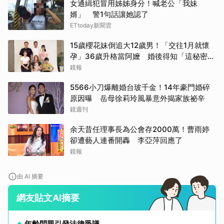
女通緝犯冒用姊姊身分！喊老公「我妹
婿」 警1句話讓她認了
ETtoday新聞雲
15歲櫻花妹倒追大12歲男！「交往1月就懷
孕」36歲升格當阿嬤 婚後得知「這秘密」
傻眼了
鏡報
5566小刀爆離婚台玻千金！14年豪門婚碎
原因曝 岳母徐莉玲風暴意外揭家族祕辛
鏡週刊
余天昔任理事長為公會存2000萬！曹雨婷
卻遭藝人連番開轟 李亞萍回應了
鏡報
由 AI 摘要
網友貼文AI摘要
年齡問題引發法律爭議