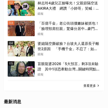
02
林志玲4歲兒正臉曝光！父親節隔空送
AKIRA大禮 網讚「小帥哥」笑喊：再
生一個
鏡報
03
「百億千金」老公街頭摟嫩妹被抓包！
「臉埋頸肩狂親」驚爆分居中...豪門婚
變+1
鏡報
04
婆媳隔空撕破臉？台玻夫人還原長子離
世2原因 「手機千金」不忍了：如其
說還需要離開嗎？
鏡報
05
盲眼龍婆2026「5大預言」剩3項未驗
證 其中1項恐牽動台灣...關鍵時間點曝
光
鏡報
查看更多
最新消息