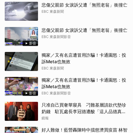
悲傷父親節 女淚訴父遭「無照老翁」衝撞亡
EBC 東森新聞
悲傷父親節 女淚訴父遭「無照老翁」衝撞亡
EBC 東森新聞影音
影音
獨家／又有名店遭冒用詐騙！卡通園怒：投
訴Meta也無效
EBC 東森新聞
獨家／又有名店遭冒用詐騙！卡通園怒：投
訴Meta也無效
影音
EBC 東森新聞影音
只准自己買奢華寢具 刁難基層請款代墊珍
奶錢 駐瓦處長李冠德遭酸「這人品德真的
冠軍」
鏡報
好人難做！藍營轟陳時中擋慈濟買疫苗 林智