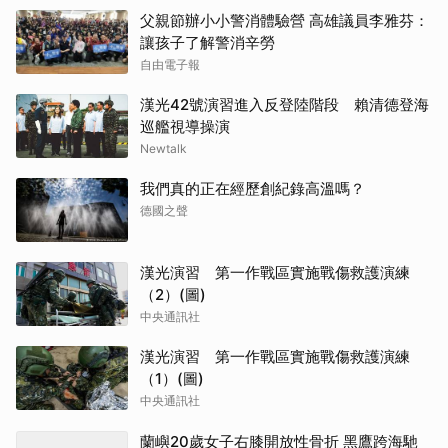
父親節辦小小警消體驗營 高雄議員李雅芬：
讓孩子了解警消辛勞
自由電子報
漢光42號演習進入反登陸階段 賴清德登海
巡艦視導操演
Newtalk
我們真的正在經歷創紀錄高溫嗎？
德國之聲
漢光演習 第一作戰區實施戰傷救護演練
（2）(圖)
中央通訊社
漢光演習 第一作戰區實施戰傷救護演練
（1）(圖)
中央通訊社
蘭嶼20歲女子右膝開放性骨折 黑鷹跨海馳