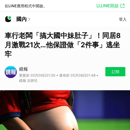
以LINE開啟
在LINE應用程式中開啟。
國內
登入
車行老闆「搞大國中妹肚子」！同居8
月激戰21次…他保證做「2件事」逃坐
牢
鏡報
訂閱
更新於 05月09日01:20 • 發布於 05月08日01:48 •
鏡報 古靜兒