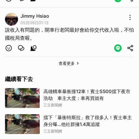
Jimmy Hsiao
取消
05月09日01:13
說收入有問題的，開車行老闆最好會給你交代收入啦，不怕
國稅局查喔。
查看更多
繼續看下去
高雄轎車暴衝撞12車！賓士S500擋下夜市
浩劫 車主大度：車再買就有
三立新聞網
擋下「暴衝特斯拉」救了很多人！賓士車主
身分曝…他社群擁1.4萬追蹤
三立新聞網