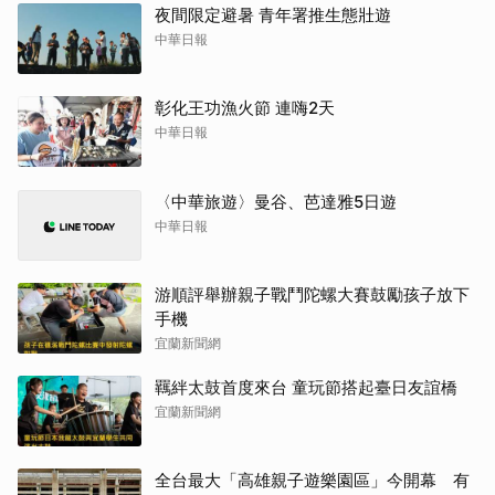
夜間限定避暑 青年署推生態壯遊
中華日報
彰化王功漁火節 連嗨2天
中華日報
〈中華旅遊〉曼谷、芭達雅5日遊
中華日報
游順評舉辦親子戰鬥陀螺大賽鼓勵孩子放下
手機
宜蘭新聞網
羈絆太鼓首度來台 童玩節搭起臺日友誼橋
宜蘭新聞網
全台最大「高雄親子遊樂園區」今開幕 有