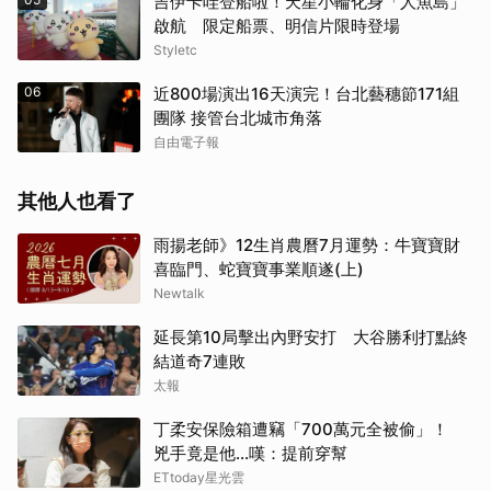
吉伊卡哇登船啦！天星小輪化身「人魚島」
啟航 限定船票、明信片限時登場
Styletc
06
近800場演出16天演完！台北藝穗節171組
團隊 接管台北城市角落
自由電子報
其他人也看了
雨揚老師》12生肖農曆7月運勢：牛寶寶財
喜臨門、蛇寶寶事業順遂(上)
Newtalk
延長第10局擊出內野安打 大谷勝利打點終
結道奇7連敗
太報
丁柔安保險箱遭竊「700萬元全被偷」！
兇手竟是他...嘆：提前穿幫
ETtoday星光雲