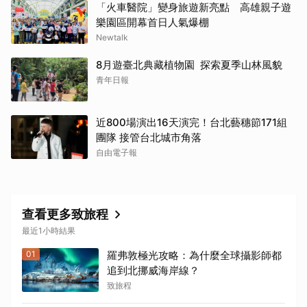
「火車醫院」變身旅遊新亮點 高雄親子遊
樂園區開幕首日人氣爆棚
Newtalk
8月遊臺北典藏植物園 探索夏季山林風貌
青年日報
近800場演出16天演完！台北藝穗節171組
團隊 接管台北城市角落
自由電子報
查看更多致旅程
最近1小時結果
01
羅弗敦極光攻略：為什麼全球攝影師都
追到北挪威海岸線？
致旅程