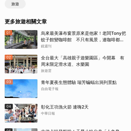
旅遊
更多旅遊相關文章
01
烏來最美瀑布窗景原來是他家！老闆Tony把
蚊子館變咖啡館 不只有風景，連咖啡都好
喝到讓人想再來
鏡週刊
02
全台最大「高雄親子遊樂園區」今開幕 有
周末限定滑水道、水樂園
旅遊雲
03
青年夏夜生態體驗 瑞芳蝙蝠出洞列景點
自由電子報
04
彰化王功漁火節 連嗨2天
中華日報
05