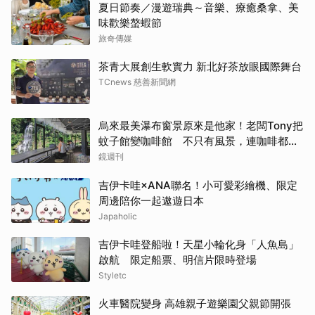
夏日節奏／漫遊瑞典～音樂、療癒桑拿、美
味歡樂螯蝦節
旅奇傳媒
茶青大展創生軟實力 新北好茶放眼國際舞台
TCnews 慈善新聞網
烏來最美瀑布窗景原來是他家！老闆Tony把
蚊子館變咖啡館 不只有風景，連咖啡都好
喝到讓人想再來
鏡週刊
吉伊卡哇×ANA聯名！小可愛彩繪機、限定
周邊陪你一起遨遊日本
Japaholic
吉伊卡哇登船啦！天星小輪化身「人魚島」
啟航 限定船票、明信片限時登場
Styletc
火車醫院變身 高雄親子遊樂園父親節開張