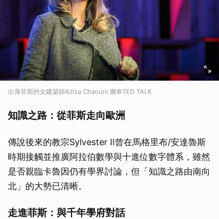
出身菲斯的女建築師Aziza Chaouni 圖©TED TALK
知識之路：從菲斯走向歐洲
傳說後來的教宗Sylvester II曾在馬格里布/安達魯斯
時期接觸並推廣阿拉伯數學與十進位數字體系，雖然
是否親臨卡魯因仍有學界討論，但「知識之路由南向
北」的大勢已清晰。
走進菲斯：與千年學府對話