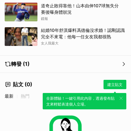
道奇止敗得靠他！山本由伸107球無失分
賽後曝身體狀況
鏡報
結婚10年舒淇爆料馮德倫沒求婚！認剛認識
完全不來電：他每一任女友我都很熟
女人我最大
轉發 (1)
貼文 (0)
建立貼文
最新
熱門
全新體驗！一鍵引用此內容，透過發布貼
文來輕鬆表達個人立場。