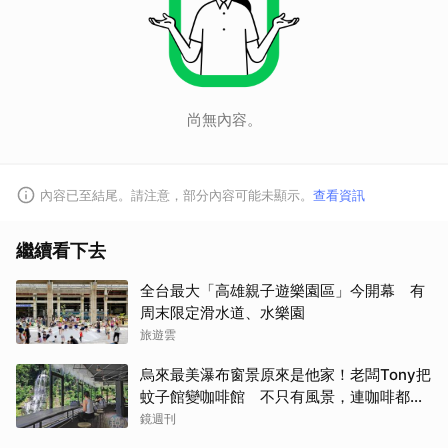
尚無內容。
內容已至結尾。請注意，部分內容可能未顯示。
查看資訊
繼續看下去
全台最大「高雄親子遊樂園區」今開幕 有
周末限定滑水道、水樂園
旅遊雲
烏來最美瀑布窗景原來是他家！老闆Tony把
蚊子館變咖啡館 不只有風景，連咖啡都好
喝到讓人想再來
鏡週刊