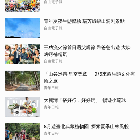
自由電子報
青年夏夜生態體驗 瑞芳蝙蝠出洞列景點
自由電子報
王功漁火節首日遇父親節 帶爸爸出遊 大啖
烤蚵補精氣
自由電子報
「山谷巡禮‧星空樂章」 9/5來趟生態文化療
癒之旅
青年日報
大鵬灣「搭好行．好好玩」 暢遊小琉球
青年日報
8月遊臺北典藏植物園 探索夏季山林風貌
青年日報