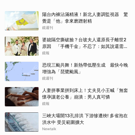
陽台內褲沾滿精液！新北人妻調監視器 驚
覺是「他」拿來磨蹭射精
鏡週刊
婆媳隔空撕破臉？台玻夫人還原長子離世2
原因 「手機千金」不忍了：如其說還需要
離開嗎？
鏡報
恐現三颱共舞！新熱帶低壓生成 最快今晚
增強為「琵鷺颱風」
鏡週刊
人妻拼事業拼到床上！丈夫見小王喊「無套
懷孕讓老公養」崩潰：男人真可憐
鏡報
三峽大壩開13孔排洪 下游慘遭殃! 多省泡在
洪水中 受災範圍擴大
Newtalk