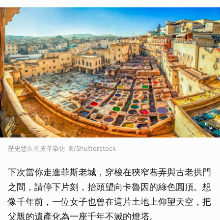
歷史悠久的皮革染坊 圖/Shutterstock
下次當你走進菲斯老城，穿梭在狹窄巷弄與古老拱門
之間，請停下片刻，抬頭望向卡魯因的綠色圓頂。想
像千年前，一位女子也曾在這片土地上仰望天空，把
父親的遺產化為一座千年不滅的燈塔。