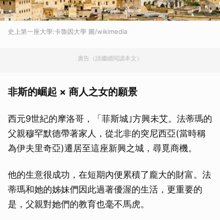
史上第一座大學:卡魯因大學 圖/wikimedia
廣告（請繼續閱讀本文）
非斯的崛起 × 商人之女的願景
西元9世紀的摩洛哥，「菲斯城｣方興未艾。法蒂瑪的
父親穆罕默德帶著家人，從北非的突尼西亞(當時稱
為伊夫里奇亞)遷居至這座新興之城，尋覓商機。
他的生意很成功，在短期內便累積了龐大的財富。法
蒂瑪和她的姊妹們因此過著優渥的生活，更重要的
是，父親對她們的教育也毫不馬虎。