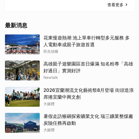
查看更多
最新消息
花東慢遊熱潮 池上單車行轉型多元服務 多
人電動車成親子旅遊首選
民生頭條
高雄親子遊樂園區首日爆滿 知名粉專「高雄
好過日」實測好評
Newtalk
2026宜蘭潮流文化藝術祭8月登場 街頭造浪
席捲宜蘭中興文創
大媒體
暑假走訪猴硐探索礦業文化 瑞三鑛業整煤廠
炭險任務再啟動
大媒體