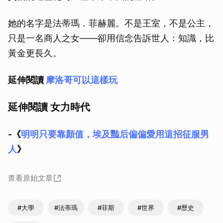
她的名字是法蒂瑪．菲赫麗。不是王室，不是公主，
只是一名商人之女——卻用信念告訴世人：知識，比
黃金更長久。
延伸閱讀
摩洛哥可以這樣玩
延伸閱讀 女力時代
-《
明明只要靠顏值，埃及豔后偏偏愛用這招征服男
人
》
查看原始文章
#大學
#法蒂瑪
#菲斯
#世界
#歷史