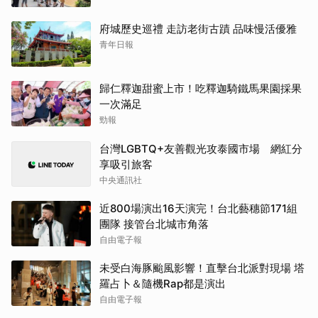
府城歷史巡禮 走訪老街古蹟 品味慢活優雅
青年日報
歸仁釋迦甜蜜上市！吃釋迦騎鐵馬果園採果
一次滿足
勁報
台灣LGBTQ+友善觀光攻泰國市場 網紅分
享吸引旅客
中央通訊社
近800場演出16天演完！台北藝穗節171組
團隊 接管台北城市角落
自由電子報
未受白海豚颱風影響！直擊台北派對現場 塔
羅占卜＆隨機Rap都是演出
自由電子報