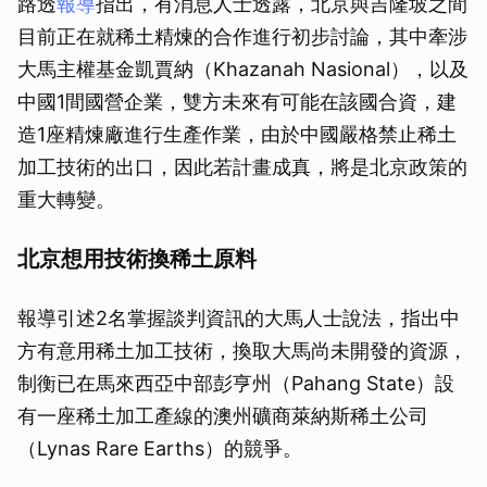
路透
報導
指出，有消息人士透露，北京與吉隆坡之間
目前正在就稀土精煉的合作進行初步討論，其中牽涉
大馬主權基金凱賈納（Khazanah Nasional），以及
中國1間國營企業，雙方未來有可能在該國合資，建
造1座精煉廠進行生產作業，由於中國嚴格禁止稀土
加工技術的出口，因此若計畫成真，將是北京政策的
重大轉變。
北京想用技術換稀土原料
報導引述2名掌握談判資訊的大馬人士說法，指出中
方有意用稀土加工技術，換取大馬尚未開發的資源，
制衡已在馬來西亞中部彭亨州（Pahang State）設
有一座稀土加工產線的澳州礦商萊納斯稀土公司
（Lynas Rare Earths）的競爭。