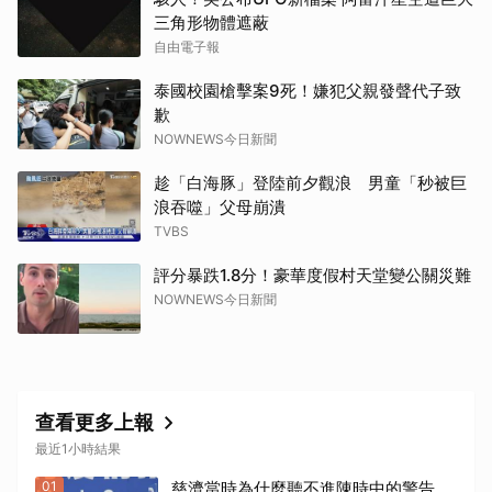
三角形物體遮蔽
自由電子報
泰國校園槍擊案9死！嫌犯父親發聲代子致
歉
NOWNEWS今日新聞
趁「白海豚」登陸前夕觀浪 男童「秒被巨
浪吞噬」父母崩潰
TVBS
評分暴跌1.8分！豪華度假村天堂變公關災難
NOWNEWS今日新聞
查看更多上報
最近1小時結果
01
慈濟當時為什麼聽不進陳時中的警告