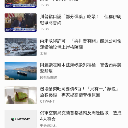
TVBS
川普鬆口認「部分彈藥」吃緊！ 但稱伊朗
戰爭將告終
TVBS
尚未取得許可 「與川普有關」能源公司偷
運鑽油設備上岸格陵蘭
太報
阿曼讚霍爾木茲海峽談判積極 警告勿再襲
擊船隻
民視新聞網
機場酪梨吐司要價6百！「只有一片麵包」
旅客傻眼 專家揭高價背後原因
CTWANT
俄軍空襲烏克蘭首都基輔及周邊區域 造成
4人喪命
中央通訊社