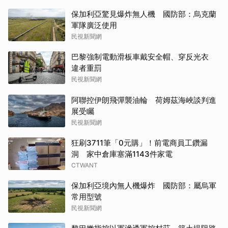
保加利亞驚見爆炸無人機 國防部：烏克蘭
軍隊廣泛使用
民視新聞網
巴黎強制電動滑板車戴安全帽、穿反光衣
違者重罰
民視新聞網
阿聯控伊朗飛彈襲油輪 荷姆茲海峽談判進
展受矚
民視新聞網
狂刷3711筆「0元購」！前電商員工鑽漏
洞 家中倉庫塞滿1143件家電
CTWANT
保加利亞境內無人機爆炸 國防部：屬烏軍
常用型號
民視新聞網