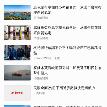
烏克蘭與塞爾維亞領袖會面 承諾年底前簽
署自貿協定
民視新聞網
塞爾維亞與烏克蘭元首會晤 承諾年底前簽
署自貿協定
民視新聞網
杭特談特赦認不公平！曝拜登癌症已轉移骨
骼
NOWNEWS今日新聞
霍爾木茲海峽驚傳遇襲！船隻遭不明投射物
擊中起火
民視新聞網
美股全面收紅 下周通膨數據決定續航力
工商時報