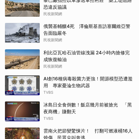
黎巴嫩指控以軍滲透軍控村莊 築土堤阻路
恐違反協議
民視新聞網
俄襲基輔釀4死 澤倫斯基首訪塞爾維亞警
告面臨嚴冬
民視新聞網
利比亞瓦哈石油管線洩漏 24小時內搶修完
成恢復輸油
民視新聞網
AI創16種病毒殺菌力更強！開源模型恐遭濫
用 專家憂淪生物武器
TVBS
冰島日全食倒數！飯店幾月前被搶光 「黑
夜商機」賺翻天
TVBS
雲南火把節變驚悚片！ 打翻可燃液桶16人
燒傷 民眾尖叫奔逃