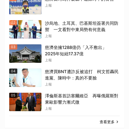
上報
02
沙烏地、土耳其、巴基斯坦簽署共同防
禦 一文看對中東局勢有何意義
上報
03
慈濟坐擁1288億仍「入不敷出」
2025年短絀17.37億
上報
04
慈濟買BNT遭詐反被追打 柯文哲轟民
進黨、陳時中：真的不要臉
上報
05
澤倫斯基首訪塞爾維亞 再曝俄羅斯對
東歐影響力漸式微
上報
查看更多