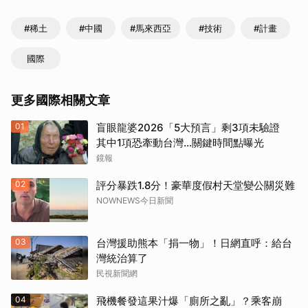
#稀土
#中國
#馬來西亞
#技術
#計畫
國際
更多國際相關文章
01
盲眼龍婆2026「5大預言」剩3項未驗證
其中1項恐牽動台灣...關鍵時間點曝光
鏡報
02
評分暴跌1.8分！豪華度假村天堂變公關災難
NOWNEWS今日新聞
03
台灣援助熊本「捐一物」！日網直呼：給台
灣統治算了
民視新聞網
04
飛機餐發這果汁爆「廁所之亂」？乘客崩