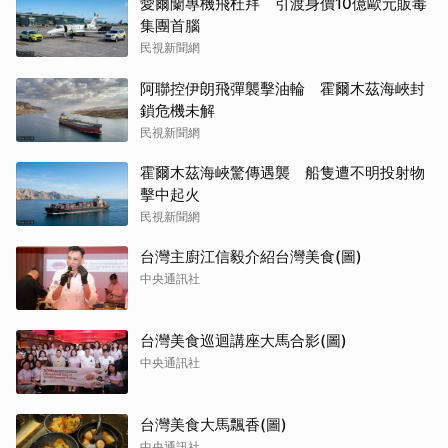
愛爾蘭專機飛杜拜 引渡身價10億歐元販毒
集團首腦
民視新聞網
阿聯控伊朗飛彈襲擊油輪 霍爾木茲海峽封
鎖危機未解
民視新聞網
霍爾木茲海峽驚傳遇襲 船隻遭不明投射物
擊中起火
民視新聞網
台灣主廚江信毅介紹台灣美食(圖)
中央通訊社
台灣美食巡迴講座大馬合影(圖)
中央通訊社
台灣美食大馬飄香(圖)
中央通訊社