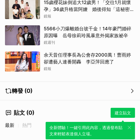
15歲櫻花妹倒追大12歲男！「交往1月就懷
孕」36歲升格當阿嬤 婚後得知「這秘密」
傻眼了
鏡報
5566小刀爆離婚台玻千金！14年豪門婚碎
原因曝 岳母徐莉玲風暴意外揭家族祕辛
鏡週刊
余天昔任理事長為公會存2000萬！曹雨婷
卻遭藝人連番開轟 李亞萍回應了
鏡報
轉發 (0)
貼文 (0)
建立貼文
最新
熱門
全新體驗！一鍵引用此內容，透過發布貼
文來輕鬆表達個人立場。