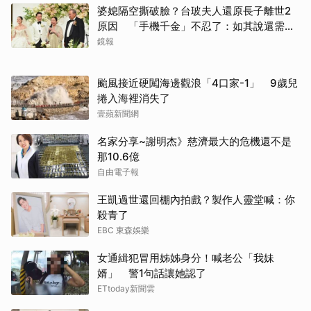
婆媳隔空撕破臉？台玻夫人還原長子離世2
原因 「手機千金」不忍了：如其說還需要
離開嗎？
鏡報
颱風接近硬闖海邊觀浪「4口家-1」 9歲兒
捲入海裡消失了
壹蘋新聞網
名家分享~謝明杰》慈濟最大的危機還不是
那10.6億
自由電子報
王凱過世還回棚內拍戲？製作人靈堂喊：你
殺青了
EBC 東森娛樂
女通緝犯冒用姊姊身分！喊老公「我妹
婿」 警1句話讓她認了
ETtoday新聞雲