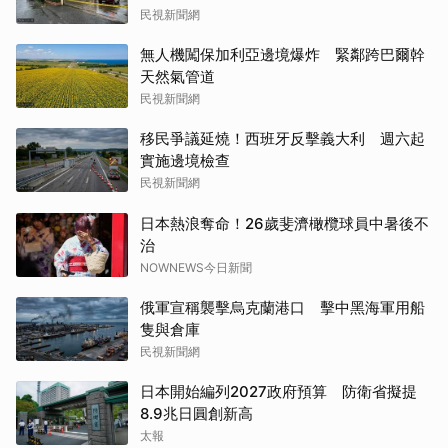
民視新聞網
無人機闖保加利亞邊境爆炸 緊鄰跨巴爾幹
天然氣管道
民視新聞網
移民爭議延燒！西班牙反擊義大利 週六起
實施邊境檢查
民視新聞網
日本熱浪奪命！26歲斐濟橄欖球員中暑後不
治
NOWNEWS今日新聞
俄軍宣稱襲擊烏克蘭港口 擊中黑海軍用船
隻與倉庫
民視新聞網
日本開始編列2027政府預算 防衛省擬提
8.9兆日圓創新高
太報