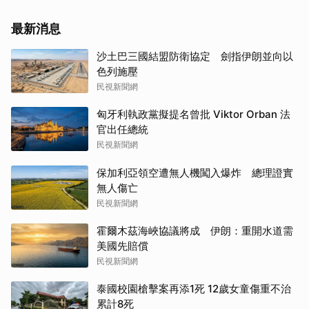
最新消息
沙土巴三國結盟防衛協定 劍指伊朗並向以
色列施壓
民視新聞網
匈牙利執政黨擬提名曾批 Viktor Orban 法
官出任總統
民視新聞網
保加利亞領空遭無人機闖入爆炸 總理證實
無人傷亡
民視新聞網
霍爾木茲海峽協議將成 伊朗：重開水道需
美國先賠償
民視新聞網
泰國校園槍擊案再添1死 12歲女童傷重不治
累計8死