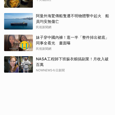
阿曼外海驚傳船隻遭不明物體擊中起火 船
員均安無傷亡
民視新聞網
妹子穿中國內褲！逛一半「整件掉出裙底」
同事全看光 畫面曝
民視新聞網
NASA工程師下班躲衣櫥搞副業！月收入破
百萬
NOWNEWS今日新聞