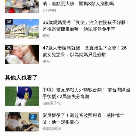
潰：差點丟大臉 醫揭3類人別亂喝
CTWANT
05
35歲親媽竟將「糞便」注入住院孩子靜脈！
監視器驚悚畫面曝 她認罪竟免坐牢
鏡報
06
47歲人妻腹痛就醫 竟直接生下女嬰！26
歲女兒驚呆：以為媽媽只是變胖
鏡報
其他人也看了
中職》被兄弟戰力外轉戰台鋼！ 前台灣隊國
手後援7.2局無失分奪勝
自由電子報
影后懷孕了！曬超音波照報喜 感性憶亡
父：他一定很開心
壹蘋新聞網