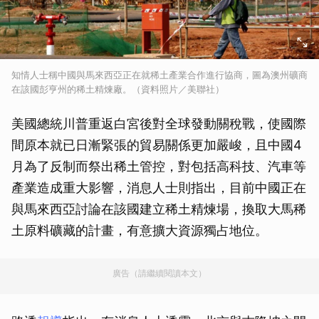
知情人士稱中國與馬來西亞正在就稀土產業合作進行協商，圖為澳州礦商
在該國彭亨州的稀土精煉廠。（資料照片／美聯社）
美國總統川普重返白宮後對全球發動關稅戰，使國際
間原本就已日漸緊張的貿易關係更加嚴峻，且中國4
月為了反制而祭出稀土管控，對包括高科技、汽車等
產業造成重大影響，消息人士則指出，目前中國正在
與馬來西亞討論在該國建立稀土精煉場，換取大馬稀
土原料礦藏的計畫，有意擴大資源獨占地位。
廣告（請繼續閱讀本文）