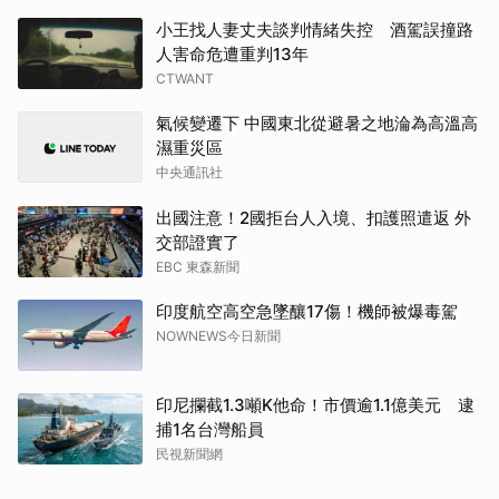
小王找人妻丈夫談判情緒失控 酒駕誤撞路
人害命危遭重判13年
CTWANT
氣候變遷下 中國東北從避暑之地淪為高溫高
濕重災區
中央通訊社
出國注意！2國拒台人入境、扣護照遣返 外
交部證實了
EBC 東森新聞
印度航空高空急墜釀17傷！機師被爆毒駕
NOWNEWS今日新聞
印尼攔截1.3噸K他命！市價逾1.1億美元 逮
捕1名台灣船員
民視新聞網