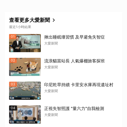
查看更多大愛新聞
最近1小時結果
01
揪出睡眠壞習慣 及早避免失智症
大愛新聞
02
流浪貓當站長 人氣爆棚旅客探班
大愛新聞
03
印尼乾旱持續 卡里安水庫再現遺址村
大愛新聞
04
正視失智照護 "量六力"自我檢測
大愛新聞