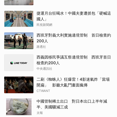
捷運月台狂喝水！中國夫妻遭抓包「硬喊這
國人」
民視新聞網
西班牙對義大利實施邊境管制 首日檢查約
200人
路透社
西義因移民爭議互祭邊境管制 西班牙首日
檢查約200人
中央通訊社
二刷《蜘蛛人》狂爆雷！4影迷氣炸「當場
開扁」 影廳大亂鬥畫面瘋傳
CTWANT
中國管制稀土出口 對日本出口上半年減
半、美國驟減三成
太報