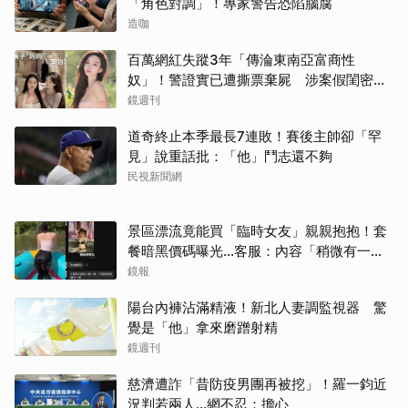
「角色對調」！專家警告恐陷腦腐
造咖
百萬網紅失蹤3年「傳淪東南亞富商性
奴」！警證實已遭撕票棄屍 涉案假閨密近
況曝光
鏡週刊
道奇終止本季最長7連敗！賽後主帥卻「罕
見」說重話批：「他」鬥志還不夠
民視新聞網
景區漂流竟能買「臨時女友」親親抱抱！套
餐暗黑價碼曝光…客服：內容「稍微有一點
尺度」
鏡報
陽台內褲沾滿精液！新北人妻調監視器 驚
覺是「他」拿來磨蹭射精
鏡週刊
慈濟遭詐「昔防疫男團再被挖」！羅一鈞近
況判若兩人…網不忍：擔心