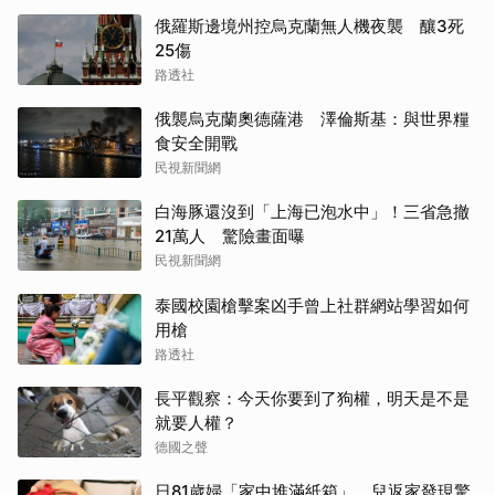
俄羅斯邊境州控烏克蘭無人機夜襲 釀3死
25傷
路透社
俄襲烏克蘭奧德薩港 澤倫斯基：與世界糧
食安全開戰
民視新聞網
白海豚還沒到「上海已泡水中」！三省急撤
21萬人 驚險畫面曝
民視新聞網
泰國校園槍擊案凶手曾上社群網站學習如何
用槍
路透社
長平觀察：今天你要到了狗權，明天是不是
就要人權？
德國之聲
日81歲婦「家中堆滿紙箱」 兒返家發現驚