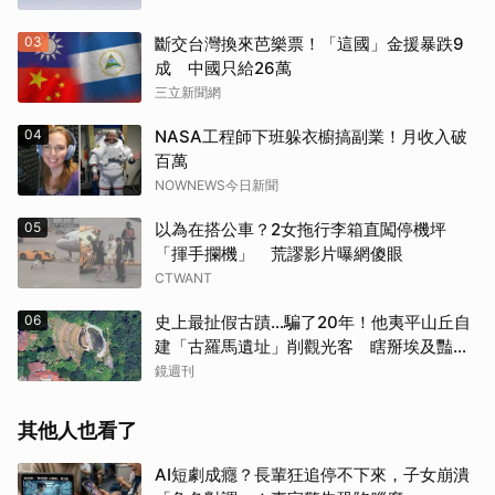
03
斷交台灣換來芭樂票！「這國」金援暴跌9
成 中國只給26萬
三立新聞網
04
NASA工程師下班躲衣櫥搞副業！月收入破
百萬
NOWNEWS今日新聞
05
以為在搭公車？2女拖行李箱直闖停機坪
「揮手攔機」 荒謬影片曝網傻眼
CTWANT
06
史上最扯假古蹟...騙了20年！他夷平山丘自
建「古羅馬遺址」削觀光客 瞎掰埃及豔
后、茱麗葉來過
鏡週刊
其他人也看了
AI短劇成癮？長輩狂追停不下來，子女崩潰