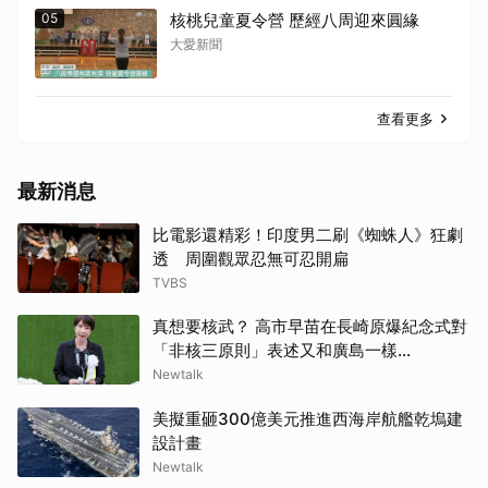
05
核桃兒童夏令營 歷經八周迎來圓緣
大愛新聞
查看更多
最新消息
比電影還精彩！印度男二刷《蜘蛛人》狂劇
透 周圍觀眾忍無可忍開扁
TVBS
真想要核武？ 高市早苗在長崎原爆紀念式對
「非核三原則」表述又和廣島一樣...
Newtalk
美擬重砸300億美元推進西海岸航艦乾塢建
設計畫
Newtalk