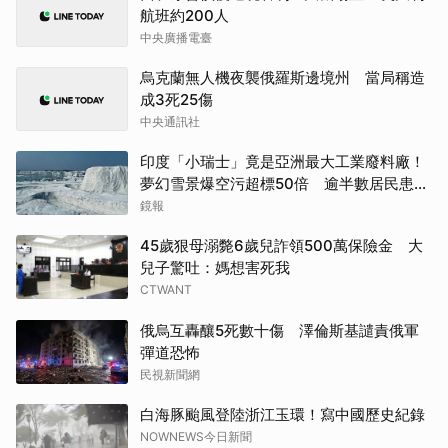
航班約200人
中央廣播電臺
烏克蘭無人機夜襲俄羅斯邊境州 當局稱造
成3死25傷
中央通訊社
印度「小瑞士」竟是亞洲最大工業廢料廠！
夢幻雪景爆空污超標50倍 逾半數居民患呼
吸道疾病
鏡報
45歲狠母溺斃6歲兒詐領500萬保險金 大
兒子驚吐：媽想害死我
CTWANT
俄烏互轟釀5死數十傷 澤倫斯基譴責俄軍
彈道恐怖
民視新聞網
白海豚颱風登陸浙江玉環！寫中國歷史紀錄
NOWNEWS今日新聞