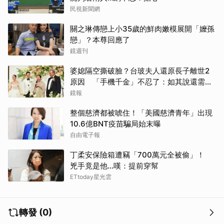
民視新聞網
關之琳傳戀上小35歲的鮮肉嫩模展開「嬤孫
戀」？本尊回應了
鏡週刊
婆媳隔空撕破臉？台玻夫人還原長子離世2
原因 「手機千金」不忍了：如其說還需要
離開嗎？
鏡報
整個慈濟都被唬住！「美國慈濟青年」出現
10.6億BNT疫苗騙局始末曝
自由電子報
丁柔安保險箱遭竊「700萬元全被偷」！
兇手竟是他...嘆：提前穿幫
ETtoday星光雲
轉發 (0)