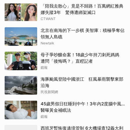
「陪我去散心」竟是不歸路！百萬網紅雅典
娜失蹤3年 驚傳遭綁架滅口
CTWANT
北京在南海的下一步棋 美智庫：積極爭奪佔
領無人島礁
Newtalk
母子爭吵釀命案！18歲少年持刀刺死媽媽
遭問「後悔嗎？」直瞪記者
鏡報
海豚颱風登陸中國浙江 狂風暴雨襲擊東部
沿海
民視新聞網
45歲男假日狂睡到中午！3年內2度腦中風…
醫曝黃金補眠法
鏡報
西班牙暫恢復邊境管制 6大機場查12義大利