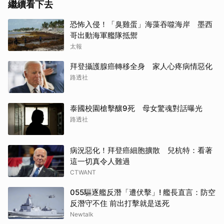
繼續看下去
恐怖入侵！「臭雞蛋」海藻吞噬海岸 墨西
哥出動海軍艦隊抵禦
太報
拜登攝護腺癌轉移全身 家人心疼病情惡化
路透社
泰國校園槍擊釀9死 母女驚魂對話曝光
路透社
病況惡化！拜登癌細胞擴散 兒杭特：看著
取消
這一切真令人難過
CTWANT
055驅逐艦反潛「遭伏擊」! 艦長直言：防空
反潛守不住 前出打擊就是送死
Newtalk