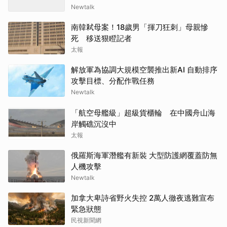
Newtalk
南韓弒母案！18歲男「揮刀狂刺」母親慘
死 移送狠瞪記者
太報
解放軍為協調大規模空襲推出新AI 自動排序
攻擊目標、分配作戰任務
Newtalk
「航空母艦級」超級貨櫃輪 在中國舟山海
岸觸礁沉沒中
太報
俄羅斯海軍潛艦有新裝 大型防護網覆蓋防無
人機攻擊
Newtalk
加拿大卑詩省野火失控 2萬人徹夜逃難宣布
緊急狀態
民視新聞網