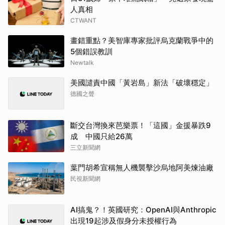
人真相
CTWANT
畫錯重點？美智庫專家批評烏克蘭戰爭中的
5個錯誤教訓
Newtalk
美國譴責中國「黃岩島」新法「破壞穩定」
德國之聲
斷交台灣換來芭樂票！「這國」金援暴跌9
成 中國只給26萬
三立新聞網
葉門胡希宣稱無人機襲擊沙烏地阿美煉油廠
民視新聞網
AI搞鬼？！英國研究：OpenAI與Anthropic
出現19起涉及假身分未授權行為