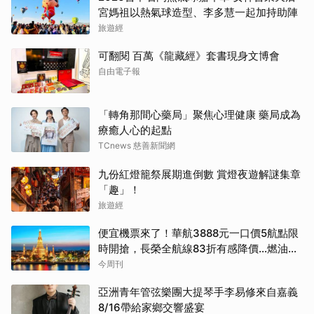
宮媽祖以熱氣球造型、李多慧一起加持助陣
旅遊經
可翻閱 百萬《龍藏經》套書現身文博會
自由電子報
「轉角那間心藥局」聚焦心理健康 藥局成為
療癒人心的起點
TCnews 慈善新聞網
九份紅燈籠祭展期進倒數 賞燈夜遊解謎集章
「趣」！
旅遊經
便宜機票來了！華航3888元一口價5航點限
時開搶，長榮全航線83折有感降價…燃油稅
8/9調漲早買早省
今周刊
亞洲青年管弦樂團大提琴手李易修來自嘉義
8/16帶給家鄉交響盛宴