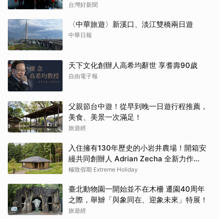
台灣好新聞
〈中華旅遊〉新溪口、淡江雙橋兩日遊
中華日報
天下文化創辦人高希均辭世 享耆壽90歲
自由電子報
父親節台中遊！從早到晚一日遊行程推薦，
美食、美景一次滿足！
旅遊經
入住擁有130年歷史的小岩井農場！開箱安
縵共同創辦人 Adrian Zecha 全新力作
「AZUMA FARM KOIWAI」體驗最高級的
極致假期 Extreme Holiday
奢華
臺北動物園一開始並不在木柵 遷園40周年
之際，舉辧「與象同在、迎象未來」特展！
旅遊經