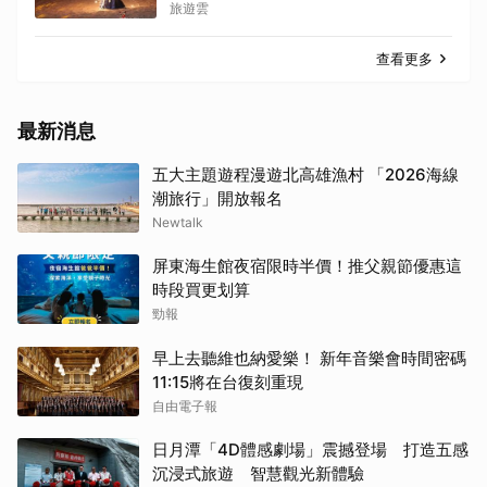
旅遊雲
查看更多
最新消息
五大主題遊程漫遊北高雄漁村 「2026海線
潮旅行」開放報名
Newtalk
屏東海生館夜宿限時半價！推父親節優惠這
時段買更划算
勁報
早上去聽維也納愛樂！ 新年音樂會時間密碼
11:15將在台復刻重現
自由電子報
日月潭「4D體感劇場」震撼登場 打造五感
沉浸式旅遊 智慧觀光新體驗