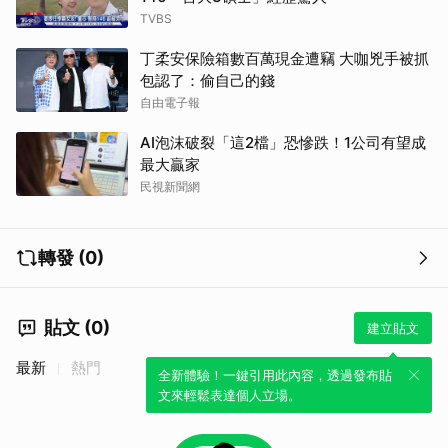
TVBS
丁柔安保險箱數百萬現金遭竊 大咖兇手被抓
包認了：偷自己的錢
自由電子報
AI泡沫破裂「這2檔」恐慘跌！1公司有望成
最大贏家
民視新聞網
轉發 (0)
貼文 (0)
建立貼文
最新
熱門
全新體驗！一鍵引用此內容，透過發布貼
文來輕鬆表達個人立場。