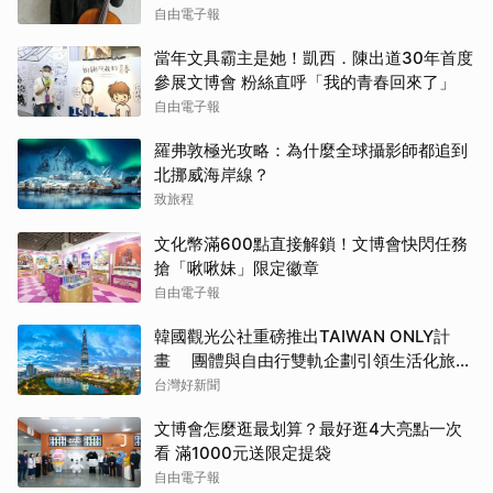
自由電子報
當年文具霸主是她！凱西．陳出道30年首度
參展文博會 粉絲直呼「我的青春回來了」
自由電子報
羅弗敦極光攻略：為什麼全球攝影師都追到
北挪威海岸線？
致旅程
文化幣滿600點直接解鎖！文博會快閃任務
搶「啾啾妹」限定徽章
自由電子報
韓國觀光公社重磅推出TAIWAN ONLY計
畫 團體與自由行雙軌企劃引領生活化旅遊
新風潮
台灣好新聞
文博會怎麼逛最划算？最好逛4大亮點一次
看 滿1000元送限定提袋
自由電子報