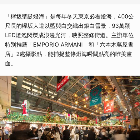
「欅坂聖誕燈海」是每年冬天東京必看燈海，400公
尺長的欅坂大道以藍與白交織出銀白雪景，93萬顆
LED燈泡閃爍成浪漫光河，映照整條街道。主辦單位
特別推薦「EMPORIO ARMANI」和「六本木蔦屋書
店」2處攝影點，能捕捉整條燈海瞬間點亮的唯美畫
面。