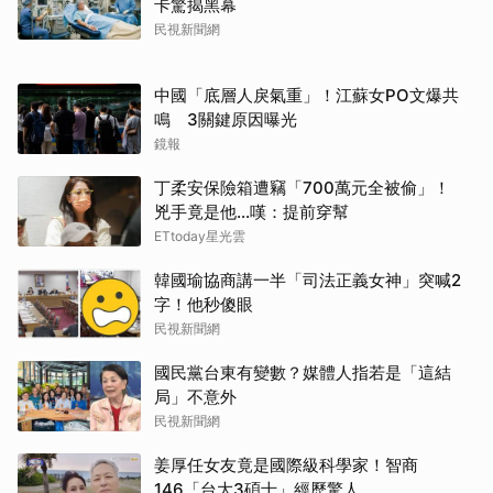
卡驚揭黑幕
民視新聞網
中國「底層人戾氣重」！江蘇女PO文爆共
鳴 3關鍵原因曝光
鏡報
丁柔安保險箱遭竊「700萬元全被偷」！
兇手竟是他...嘆：提前穿幫
ETtoday星光雲
韓國瑜協商講一半「司法正義女神」突喊2
字！他秒傻眼
民視新聞網
國民黨台東有變數？媒體人指若是「這結
局」不意外
民視新聞網
姜厚任女友竟是國際級科學家！智商
146「台大3碩士」經歷驚人