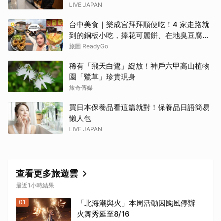
LIVE JAPAN
台中美食｜樂成宮拜拜順便吃！4 家走路就
到的銅板小吃，捧花可麗餅、在地臭豆腐、
烤甜甜圈一次收
旅圖 ReadyGo
稀有「飛天白鷺」綻放！神戶六甲高山植物
園「鷺草」珍貴現身
旅奇傳媒
買日本保養品看這篇就對！保養品日語簡易
懶人包
LIVE JAPAN
查看更多旅遊雲
最近1小時結果
01
「北海潮與火」本周活動因颱風停辦
火舞秀延至8/16