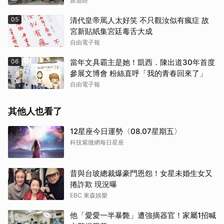
旅遊經
05
清代皇帝罵人太好笑 不只觀汝似有瘋症 故
宮新貼紙集宮廷毒舌大成
自由電子報
06
當年文具霸主是她！凱西．陳出道30年首度
參展文博會 粉絲直呼「我的青春回來了」
自由電子報
其他人也看了
12星座今日運勢〈08.07星期五〉
科技紫微網每日星座
昔與台玻總裁爆豪門恩怨！女星未婚生女又
捲詐欺 現況曝
EBC 東森娛樂
他「愛愛一半暴斃」遭強摘器官！家屬1招喊