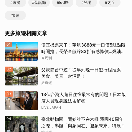
#浪漫
#聖誕節
#led燈
#登場
#之丘
旅遊
更多旅遊相關文章
01
便宜機票來了！華航3888元一口價5航點限
時開搶，長榮全航線83折有感降價…燃油稅
8/9調漲早買早省
今周刊
02
父親節台中遊！從早到晚一日遊行程推薦，
美食、美景一次滿足！
旅遊經
03
13個台灣人遊日住宿最常有的問題！日本飯
店人員現身說法＆解答
LIVE JAPAN
04
臺北動物園一開始並不在木柵 遷園40周年
之際，舉辧「與象同在、迎象未來」特展！