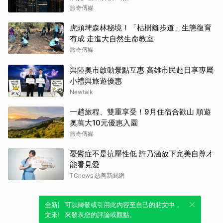
旅奇傳媒
虎頭埤森林秘境！「枯樹籬步道」生態復育
有成 走進大自然生命教室
旅奇傳媒
與陸奧市啟動景點互惠 高雄市民赴日享專屬
小禮與旅遊優惠
Newtalk
一趟旅程、雙重享受！9月住宿合歡山 順遊
奧萬大10元優惠入園
旅奇傳媒
憂鬱症不是抗壓性低 許乃涵放下完美自尊才
能看見愛
TCnews 慈善新聞網
全新體驗！一鍵引用此內容，透過發布貼
可以轉發或引用此內容至自己的貼文中，
文來輕鬆表達個人立場。
來發表您的評論或觀點。