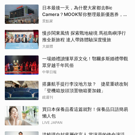
日本最後一天，為什麼大家都去Bic
Camera？MOOK幫你整理最新優惠券，行
前趕快存手機，結帳直接用，最高省10%
景點家
慢步閩東風情 探索戰地秘境 馬祖島嶼淨行
推全新旅程 達人帶路體驗深度慢旅
大媒體
一場婚禮讀懂草原文化！鄂爾多斯婚禮帶觀
眾穿越千年民俗
中華日報
搭廉航手提行李沒地方放？ 捷星重磅改制
「登機箱放頭頂置物箱要加錢」
鏡週刊
買日本保養品看這篇就對！保養品日語簡易
懶人包
LIVE JAPAN
洪毓璟自封底層代言人 當演員的使命演活