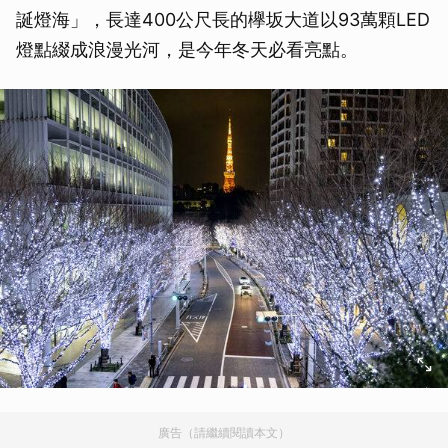
誕燈海」，長達400公尺長的欅坂大道以93萬顆LED
燈點綴成浪漫光河，是今年冬天必看亮點。
廣告（請繼續閱讀本文）