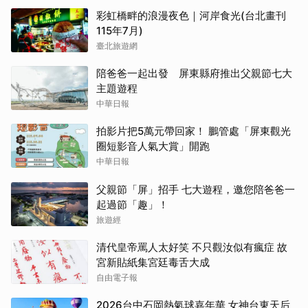
彩虹橋畔的浪漫夜色｜河岸食光(台北畫刊
115年7月)
臺北旅遊網
陪爸爸一起出發 屏東縣府推出父親節七大
主題遊程
中華日報
拍影片把5萬元帶回家！ 鵬管處「屏東觀光
圈短影音人氣大賞」開跑
中華日報
父親節「屏」招手 七大遊程，邀您陪爸爸一
起過節「趣」！
旅遊經
清代皇帝罵人太好笑 不只觀汝似有瘋症 故
宮新貼紙集宮廷毒舌大成
自由電子報
2026台中石岡熱氣球嘉年華 女神台東天后