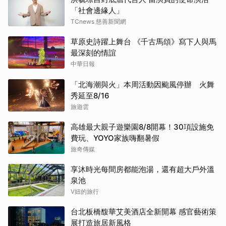
「社會邊緣人」
TCnews 慈善新聞網
草原史詩躍上舞台 《千古馬頌》寫下人與馬
最深刻的情誼
中華日報
「北海潮與火」本周活動因颱風停辦 火舞
秀延至8/16
旅遊雲
高雄最大親子遊樂園8/8開幕！30項設施免
費玩、YOYO家族嗨翻暑假
旅奇傳媒
享沐時光每間房都能泡湯，還有超大戶外溫
泉池
V妞的旅行
台北板橋馥華艾美酒店全新開幕 感官藝術策
展打造旅居新風格