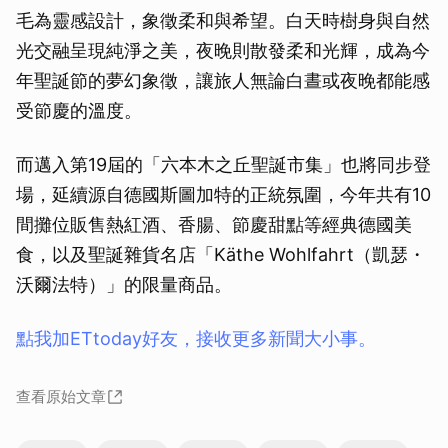
毛為靈感設計，象徵柔和與希望。白天時樹身與自然
光交融呈現純淨之美，夜晚則散發柔和光輝，成為今
年聖誕節的夢幻象徵，讓旅人無論白晝或夜晚都能感
受節慶的溫度。
而邁入第19屆的「六本木之丘聖誕市集」也將同步登
場，延續源自德國斯圖加特的正統氛圍，今年共有10
間攤位販售熱紅酒、香腸、節慶甜點等經典德國美
食，以及聖誕雜貨名店「Käthe Wohlfahrt（凱瑟・
沃爾法特）」的限量商品。
點我加ETtoday好友，接收更多新聞大小事。
查看原始文章