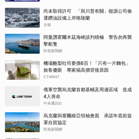
尚未取得許可 「與川普有關」能源公司偷
運鑽油設備上岸格陵蘭
太報
阿曼讚霍爾木茲海峽談判積極 警告勿再襲
擊船隻
民視新聞網
機場酪梨吐司要價6百！「只有一片麵包」
旅客傻眼 專家揭高價背後原因
CTWANT
俄軍空襲烏克蘭首都基輔及周邊區域 造成
4人喪命
中央通訊社
烏克蘭與塞爾維亞領袖會面 承諾年底前簽
署自貿協定
民視新聞網