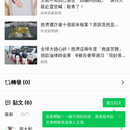
王凱不知自己過世「回棚內拍戲」 製作人
親赴靈堂喊：殺青了！
緯來娛樂新聞
慈濟遭詐逾十億卻未報案？原因竟然是...
民視新聞網
全球大德心碎！慈濟這兩年度「救拔苦難」
捐款淪律師金庫 6被告奢華過日「現鈔黃
金淹腳目」
鏡報
轉發 (0)
貼文 (6)
建立貼文
最新
熱門
全新體驗！一鍵引用此內容，透過發布貼
文來輕鬆表達個人立場。
周大和