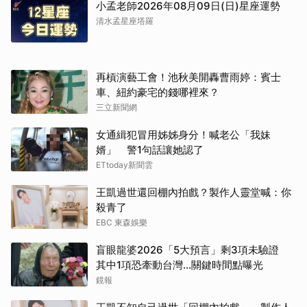
小孟老師2026年08月09日(日)星座運勢
清水孟星座塔羅
再槓演藝工會！池秋美開轟曹雨婷：賓士
車、紐約豪宅的錢哪裡來？
三立新聞網
女通緝犯冒用姊姊身分！喊老公「我妹
婿」 警1句話讓她認了
ETtoday新聞雲
王凱過世還回棚內拍戲？製作人靈堂喊：你
殺青了
EBC 東森娛樂
盲眼龍婆2026「5大預言」剩3項未驗證
其中1項恐牽動台灣...關鍵時間點曝光
鏡報