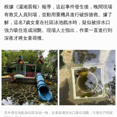
根據《瀟湘晨報》報導，這起事件發生後，晚間現場
有救災人員到場，並動用重機具進行破拆搶救。據了
解，這名7歲女童在社區泳池戲水時，疑似被排水口
強力吸住造成溺斃。現場人士指出，作業一直進行到
深夜才將女童尋獲。
意外發生地點為社區泳池一角，女童疑遭排水口吸住溺斃，引發住戶與家