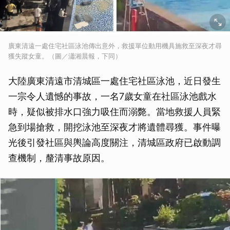
廣東清遠一處住宅社區泳池傳出意外，救援單位動用機具施救至深夜才尋
獲失蹤女童。（圖／瀟湘晨報，下同）
大陸廣東清遠市清城區一處住宅社區泳池，近日發生
一宗令人遺憾的事故，一名7歲女童在社區泳池戲水
時，疑似被排水口強力吸住而溺斃。當地救援人員緊
急到場搶救，開挖泳池至深夜才將遺體尋獲。事件曝
光後引發社區與輿論高度關注，清城區政府已啟動調
查機制，釐清事故原因。