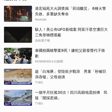
港宏福苑大火調查揭「菸頭釀災」 6棟火警
失效、多重缺失奪命
Newtalk
駭人！美公布UFO新檔案 阿富汗星空遭巨大
三角形物體遮蔽
自由電子報
泰國校園槍擊案9死！嫌犯父親發聲代子致
歉
NOWNEWS今日新聞
趁「白海豚」登陸前夕觀浪 男童「秒被巨
浪吞噬」父母崩潰
TVBS
一個半月狂搖30次！四川高縣地震頻傳 民
疑「開採惹禍」
TVBS