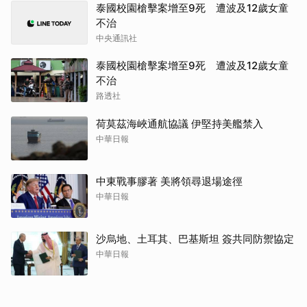
泰國校園槍擊案增至9死 遭波及12歲女童
不治
中央通訊社
泰國校園槍擊案增至9死 遭波及12歲女童
不治
路透社
荷莫茲海峽通航協議 伊堅持美艦禁入
中華日報
中東戰事膠著 美將領尋退場途徑
中華日報
沙烏地、土耳其、巴基斯坦 簽共同防禦協定
中華日報