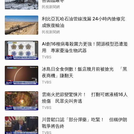
告面臨嚴冬
民視新聞網
利比亞瓦哈石油管線洩漏 24小時內搶修完
成恢復輸油
民視新聞網
AI創16種病毒殺菌力更強！開源模型恐遭濫
用 專家憂淪生物武器
TVBS
冰島日全食倒數！飯店幾月前被搶光 「黑
夜商機」賺翻天
TVBS
雲南火把節變驚悚片！ 打翻可燃液桶16人
燒傷 民眾尖叫奔逃
TVBS
川普鬆口認「部分彈藥」吃緊！ 但稱伊朗
戰爭將告終
TVBS