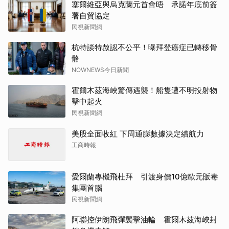
塞爾維亞與烏克蘭元首會晤 承諾年底前簽
署自貿協定
民視新聞網
杭特談特赦認不公平！曝拜登癌症已轉移骨
骼
NOWNEWS今日新聞
霍爾木茲海峽驚傳遇襲！船隻遭不明投射物
擊中起火
民視新聞網
美股全面收紅 下周通膨數據決定續航力
工商時報
愛爾蘭專機飛杜拜 引渡身價10億歐元販毒
集團首腦
民視新聞網
阿聯控伊朗飛彈襲擊油輪 霍爾木茲海峽封