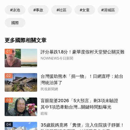
#泳池
#事故
#社區
#女童
#清城區
國際
更多國際相關文章
01
評分暴跌1.8分！豪華度假村天堂變公關災難
NOWNEWS今日新聞
02
台灣援助熊本「捐一物」！日網直呼：給台
灣統治算了
民視新聞網
03
盲眼龍婆2026「5大預言」剩3項未驗證
其中1項恐牽動台灣...關鍵時間點曝光
鏡報
04
35歲親媽竟將「糞便」注入住院孩子靜脈！