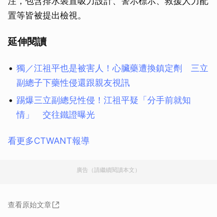
注，包含排水裝置吸力設計、警示標示、救援人力配
置等皆被提出檢視。
延伸閱讀
獨／江祖平也是被害人！心臟藥遭換鎮定劑 三立
副總子下藥性侵還跟親友視訊
踢爆三立副總兒性侵！江祖平疑「分手前就知
情」 交往鐵證曝光
看更多CTWANT報導
廣告（請繼續閱讀本文）
查看原始文章