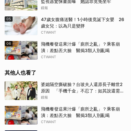
監視器驚悚畫面曝 她認罪竟免坐牢
鏡報
05
47歲女腹痛送醫！1小時後竟誕下女嬰 26
歲女兒：以為只是變胖
CTWANT
06
飛機餐發這果汁爆「廁所之亂」？乘客崩
潰：差點丟大臉 醫揭3類人別亂喝
CTWANT
其他人也看了
婆媳隔空撕破臉？台玻夫人還原長子離世2
原因 「手機千金」不忍了：如其說還需要
離開嗎？
鏡報
飛機餐發這果汁爆「廁所之亂」？乘客崩
潰：差點丟大臉 醫揭3類人別亂喝
CTWANT