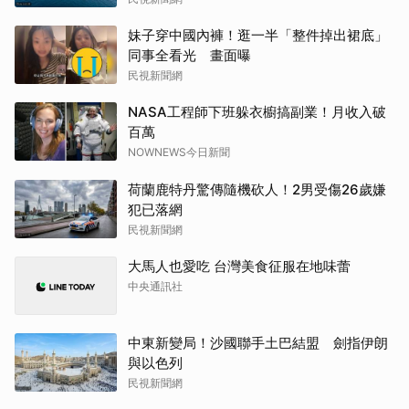
妹子穿中國內褲！逛一半「整件掉出裙底」
同事全看光 畫面曝
民視新聞網
NASA工程師下班躲衣櫥搞副業！月收入破
百萬
NOWNEWS今日新聞
荷蘭鹿特丹驚傳隨機砍人！2男受傷26歲嫌
犯已落網
民視新聞網
大馬人也愛吃 台灣美食征服在地味蕾
中央通訊社
中東新變局！沙國聯手土巴結盟 劍指伊朗
與以色列
民視新聞網