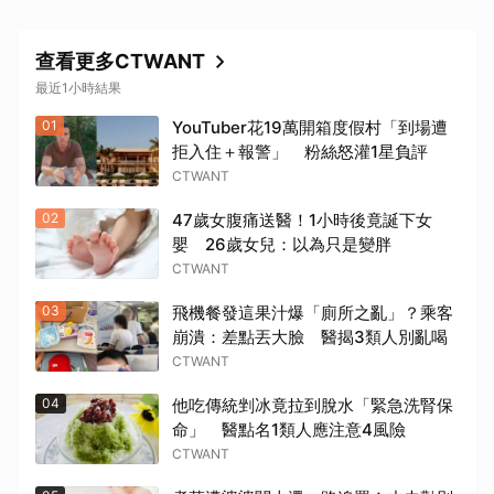
查看更多CTWANT
最近1小時結果
01
YouTuber花19萬開箱度假村「到場遭
拒入住＋報警」 粉絲怒灌1星負評
CTWANT
02
47歲女腹痛送醫！1小時後竟誕下女
嬰 26歲女兒：以為只是變胖
CTWANT
03
飛機餐發這果汁爆「廁所之亂」？乘客
崩潰：差點丟大臉 醫揭3類人別亂喝
CTWANT
04
他吃傳統剉冰竟拉到脫水「緊急洗腎保
命」 醫點名1類人應注意4風險
CTWANT