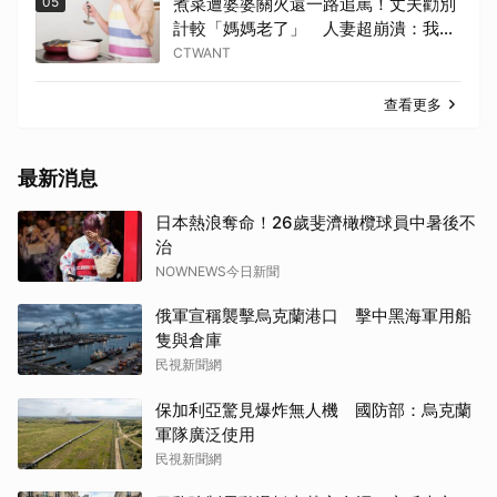
05
煮菜遭婆婆關火還一路追罵！丈夫勸別
計較「媽媽老了」 人妻超崩潰：我像
台傭
CTWANT
查看更多
最新消息
日本熱浪奪命！26歲斐濟橄欖球員中暑後不
治
NOWNEWS今日新聞
俄軍宣稱襲擊烏克蘭港口 擊中黑海軍用船
隻與倉庫
民視新聞網
保加利亞驚見爆炸無人機 國防部：烏克蘭
軍隊廣泛使用
民視新聞網