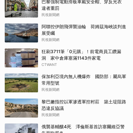
巴黎強制電動滑板車戴安全帽、穿反光衣
違者重罰
民視新聞網
阿聯控伊朗飛彈襲油輪 荷姆茲海峽談判進
展受矚
民視新聞網
狂刷3711筆「0元購」！前電商員工鑽漏
洞 家中倉庫塞滿1143件家電
CTWANT
保加利亞境內無人機爆炸 國防部：屬烏軍
常用型號
民視新聞網
黎巴嫩指控以軍滲透軍控村莊 築土堤阻路
恐違反協議
民視新聞網
俄襲基輔釀4死 澤倫斯基首訪塞爾維亞警