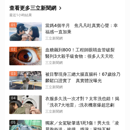
查看更多三立新聞網
最近1小時結果
01
當媽4個半月 焦凡凡吐真實心聲：幸
福感一直加乘
三立新聞網
02
血糖飆到800！工程師眼睛血管破裂
醫列3大殺手級食物：很多人天天吃
三立新聞網
03
被目擊現身三總大腸直腸科！67歲徐乃
麟鬆口證實了 真實體況曝光
三立新聞網
04
衣服多久洗一次才對？太常洗也錯！揭
「洗衣7大地雷」:洗衣機塞爆超悲劇
三立新聞網
05
獨家／女駕駛肇逃1死1傷！男大生「凌
晨跑外送」挨撞 媽淚：家快瓦解