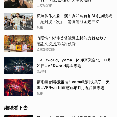
三立新聞網
橫跨製作人兼主演！夏和熙首拍BL劇崩潰喊
「絕對沒下次」 驚喜連莊金鐘主持
鏡報
有隱情？鄭仲茵曾被嫌主持能力就被炒了
感謝文沒提搭檔許效舜
緯來娛樂新聞
UVERworld、yama、jo0ji齊聚台北 11月
21日UVERworld再開專場
鏡週刊
豪雨轟台照樣滿場！yama唱到快哭了 天
團UVERworld震撼宣布11月返台開專場
鏡報
繼續看下去