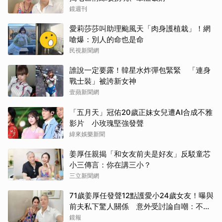
鏡週刊
愛莉莎莎叫助理颱風天「肉身護植栽」！網
嗆爆：別人的命也是命
民視新聞網
誰說一定要露！韓星水炸彈包緊緊 「連身
戰士裝」被誇新女神
壹蘋新聞網
「五月天」冠佑20歲正妹女兒遭AI合成不雅
影片 小玫瑰堅強發聲
緯來娛樂新聞
姜厚任親揭「和女友前夫是好友」反駁童芯
小三傳言：你在講三小？
三立新聞網
71歲姜厚任發聲12點護愛小24歲女友！曝與
前夫私下驚人關係 意外受討論自嘲：不要
紅過蘇志燮
鏡報