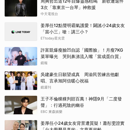
周興哲出道12年自爆靈感枯竭 新歌遭退件
3次「靠東京一台琴」神救援
中天電視台
姜厚任12點聲明霸氣護愛！闢謠小24歲女友
「當小三」嗆：講三小？
ETtoday星光雲
許富凱爆瘦臉凹自認「國際臉」！月瘦7KG
菜單曝光 哭到鼻涕流入嘴「當成蛋白質」
鏡報
吳建豪生日願望成真 周渝民苦練吉他獻
唱、言承旭阿信暖心祝福
鏡週刊
王子不倫粿粿判賠百萬！神隱9月「二度發
聲」：行過死陰的幽谷
EBC 東森娛樂
姜厚任小24歲女友背景遭質疑！蕭彤雯證實
「台大學歷是真的」文章更超齡