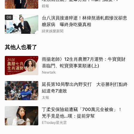
鏡報
06
台八演員接連猝逝！林煒熬過軋戲慘況卻患
糖尿病 曝終身吃藥真相
緯來娛樂新聞
其他人也看了
雨揚老師》12生肖農曆7月運勢：牛寶寶財
喜臨門、蛇寶寶事業順遂(上)
Newtalk
延長第10局擊出內野安打 大谷勝利打點終
結道奇7連敗
太報
丁柔安保險箱遭竊「700萬元全被偷」！
兇手竟是他...嘆：提前穿幫
ETtoday星光雲