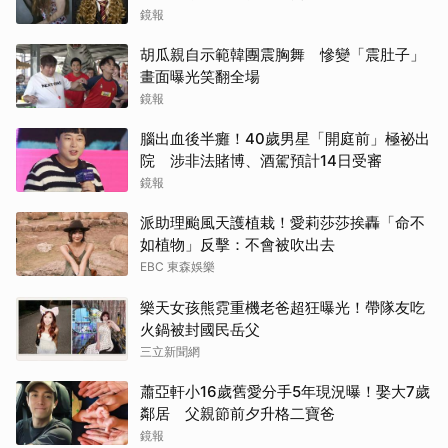
鏡報
胡瓜親自示範韓團震胸舞 慘變「震肚子」
畫面曝光笑翻全場
鏡報
腦出血後半癱！40歲男星「開庭前」極祕出
院 涉非法賭博、酒駕預計14日受審
鏡報
派助理颱風天護植栽！愛莉莎莎挨轟「命不
如植物」反擊：不會被吹出去
EBC 東森娛樂
樂天女孩熊霓重機老爸超狂曝光！帶隊友吃
火鍋被封國民岳父
三立新聞網
蕭亞軒小16歲舊愛分手5年現況曝！娶大7歲
鄰居 父親節前夕升格二寶爸
鏡報