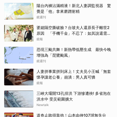
陽台內褲沾滿精液！新北人妻調監視器 驚
覺是「他」拿來磨蹭射精
鏡週刊
婆媳隔空撕破臉？台玻夫人還原長子離世2
原因 「手機千金」不忍了：如其說還需要
離開嗎？
鏡報
恐現三颱共舞！新熱帶低壓生成 最快今晚
增強為「琵鷺颱風」
鏡週刊
人妻拼事業拼到床上！丈夫見小王喊「無套
懷孕讓老公養」崩潰：男人真可憐
鏡報
三峽大壩開13孔排洪 下游慘遭殃! 多省泡在
洪水中 受災範圍擴大
Newtalk
道奇止敗得靠他！山本由伸107球無失分