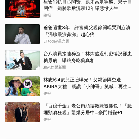
星爸出軌自己閨密、親弟當眾掌摑、兒子自
閉症 鐵肺歌后沉寂12年曝悲慘人生
鏡報
爸爸過世3年 許富凱父親節開唱哭到崩潰
「滿臉眼淚鼻涕」超心疼
ETtoday星光雲
台八演員接連猝逝！林煒熬過軋戲慘況卻患
糖尿病 曝終身吃藥真相
緯來娛樂新聞
林志玲4歲兒正臉曝光！父親節隔空送
AKIRA大禮 網讚「小帥哥」笑喊：再生一
個
鏡報
「百億千金」老公街頭摟嫩妹被抓包！「臉
埋頸肩狂親」驚爆分居中...豪門婚變+1
鏡報