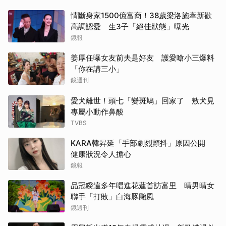
情斷身家1500億富商！38歲梁洛施牽新歡
高調認愛 生3子「絕佳狀態」曝光
鏡報
姜厚任曝女友前夫是好友 護愛嗆小三爆料
「你在講三小」
鏡週刊
愛犬離世！頭七「變斑鳩」回家了 敖犬見
專屬小動作鼻酸
TVBS
KARA韓昇延「手部劇烈顫抖」原因公開
健康狀況令人擔心
鏡報
品冠睽違多年唱進花蓮首訪富里 晴男晴女
聯手「打敗」白海豚颱風
鏡週刊