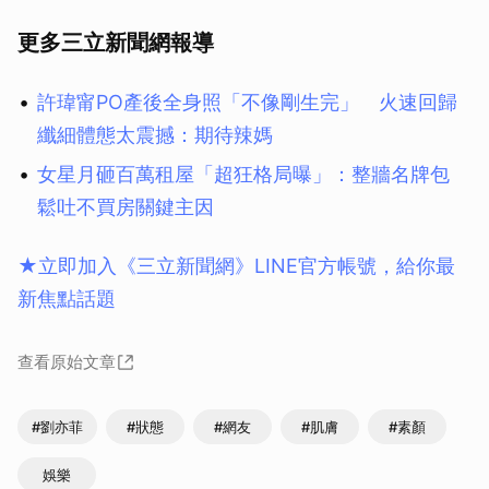
更多三立新聞網報導
許瑋甯PO產後全身照「不像剛生完」 火速回歸
纖細體態太震撼：期待辣媽
女星月砸百萬租屋「超狂格局曝」：整牆名牌包
鬆吐不買房關鍵主因
★立即加入《三立新聞網》LINE官方帳號，給你最
新焦點話題
查看原始文章
#劉亦菲
#狀態
#網友
#肌膚
#素顏
娛樂