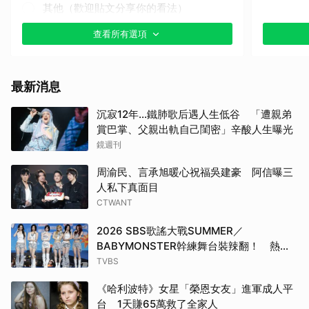
其他（歡迎貼文分享你的看法）
查看所有選項
最新消息
沉寂12年…鐵肺歌后遇人生低谷 「遭親弟
賞巴掌、父親出軌自己閨密」辛酸人生曝光
鏡週刊
周渝民、言承旭暖心祝福吳建豪 阿信曝三
人私下真面目
CTWANT
2026 SBS歌謠大戰SUMMER／
BABYMONSTER幹練舞台裝辣翻！ 熱情
邀舞：跟我們一起跳
TVBS
《哈利波特》女星「榮恩女友」進軍成人平
台 1天賺65萬救了全家人