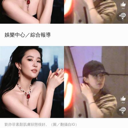
娛樂中心／綜合報導
劉亦菲素顏肌膚狀態很好。（圖／翻攝自IG）