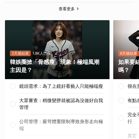
查看更多
2天後結束
1.8K人已投
6天後結束
韓娛圈掀「骨感瘦」現象！極端風潮
如果要
主因是？
嗎？
鏡頭需求：為了上鏡好看藝人只能極端瘦
很在
大眾審查：稍微變胖就被認為沒做好自我
有點
管理
完全
公司管理：嚴苛體重限制導致身形走向極
行
端
其它