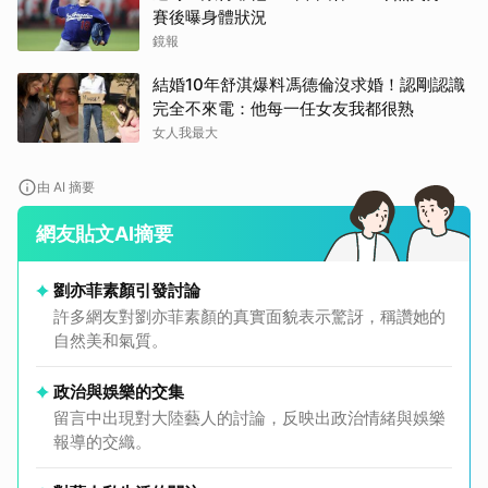
賽後曝身體狀況
鏡報
結婚10年舒淇爆料馮德倫沒求婚！認剛認識
完全不來電：他每一任女友我都很熟
女人我最大
由 AI 摘要
網友貼文AI摘要
劉亦菲素顏引發討論
許多網友對劉亦菲素顏的真實面貌表示驚訝，稱讚她的
自然美和氣質。
政治與娛樂的交集
留言中出現對大陸藝人的討論，反映出政治情緒與娛樂
報導的交織。