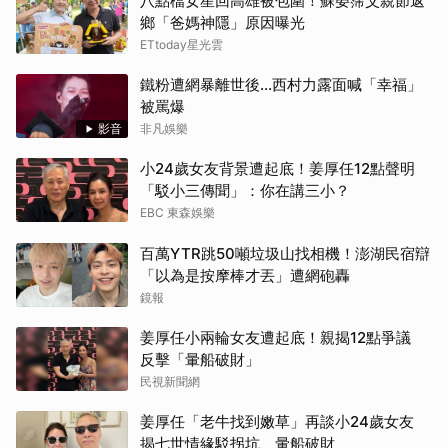
八點檔女星回高雄被包圍！蘇晏霈父親節返
鄉「爸媽神隱」原因曝光
ETtoday星光雲
鐵粉遭網暴離世後...西村力露面喊「幸福」
被罵爆
影音
非凡娛樂
小24歲女友背景遭起底！姜厚任12點聲明
「駁小三傳聞」：你在講三小？
EBC 東森娛樂
百萬YTR跳50噸垃圾山找相機！澎湖民宿辯
「以為是按摩棒才丟」遭網砲轟
鏡報
姜厚任小兩輪女友遭起底！親揭12點爭議
反擊「暈船破財」
民視新聞網
姜厚任「老牛找到嫩草」再談小24歲女友
揭七世情緣駁拐坑、暈船破財