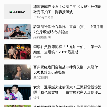
導演曾喊沒換角！佐藤二朗《大搜》外傳劇
確定不拍了 捲騷擾風波
ETtoday星光雲
許富凱邊唱邊吞鼻涕「當蛋白質」 1個月甩
7公斤曝減肥成功關鍵
緯來娛樂新聞
李李仁父親節同框「大尾油土伯」！第一次
給他 全場笑：2026最疑惑
TVBS
百萬網紅遭閨蜜騙赴菲律賓失蹤 家屬付
500萬贖金仍遭撕票
三立新聞網
女兒一通電話火速衝回家！王識賢父親節樂
曬「粉色犒賞餐」 白吉勝陪家人環島獲封
「最狂老爸」
鏡報