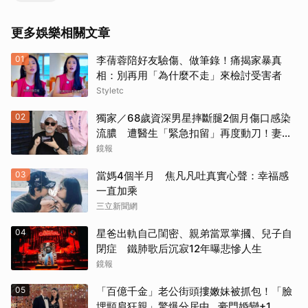
更多娛樂相關文章
01
李蒨蓉陪好友驗傷、做筆錄！痛揭家暴真
相：別再用「為什麼不走」來檢討受害者
Styletc
02
獨家／68歲資深男星摔斷腿2個月傷口感染
流膿 遭醫生「緊急扣留」再度動刀！妻心
力交瘁曝現況
鏡報
03
當媽4個半月 焦凡凡吐真實心聲：幸福感
一直加乘
三立新聞網
04
星爸出軌自己閨密、親弟當眾掌摑、兒子自
閉症 鐵肺歌后沉寂12年曝悲慘人生
鏡報
05
「百億千金」老公街頭摟嫩妹被抓包！「臉
埋頸肩狂親」驚爆分居中...豪門婚變+1