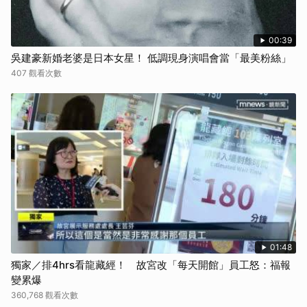
取消
00:39
吳建豪新婚老婆是日本女星！ 低調現身演唱會當「最美粉絲」
407 觀看次數
01:48
獨家／排4hrs看龍藏經！ 故宮改「每天開館」員工怒：福報
變累爆
360,768 觀看次數