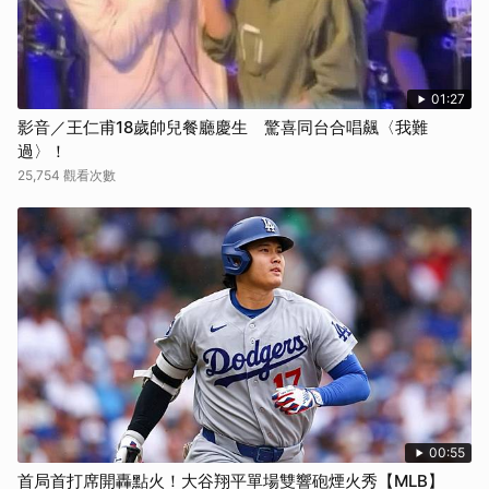
01:27
影音／王仁甫18歲帥兒餐廳慶生 驚喜同台合唱飆〈我難
過〉！
25,754 觀看次數
00:55
首局首打席開轟點火！大谷翔平單場雙響砲煙火秀【MLB】