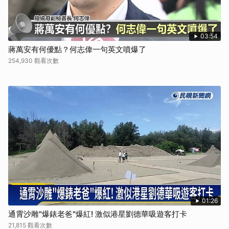
03:54
蔣萬安有何優點？何志偉一句英文噴爆了
254,930 觀看次數
01:26
通霄沙雕"爆錶老爸"爆紅! 激似港星劉德華吸遊客打卡
21,815 觀看次數