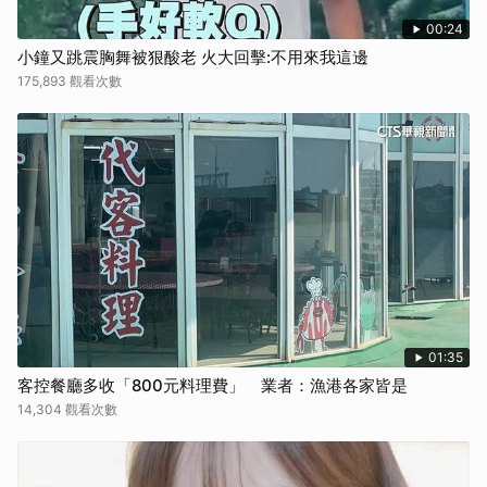
00:24
小鐘又跳震胸舞被狠酸老 火大回擊:不用來我這邊
175,893 觀看次數
01:35
客控餐廳多收「800元料理費」 業者：漁港各家皆是
14,304 觀看次數