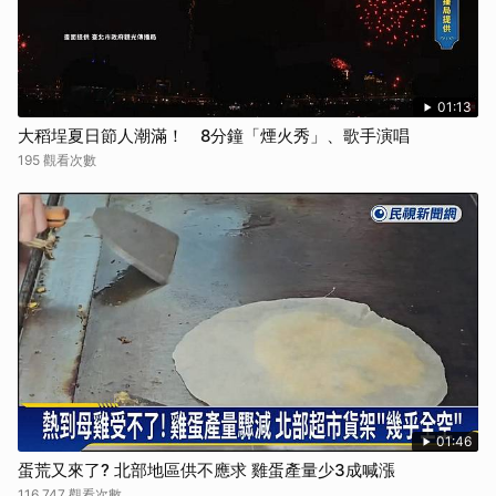
01:13
大稻埕夏日節人潮滿！ 8分鐘「煙火秀」、歌手演唱
195 觀看次數
01:46
蛋荒又來了? 北部地區供不應求 雞蛋產量少3成喊漲
116,747 觀看次數