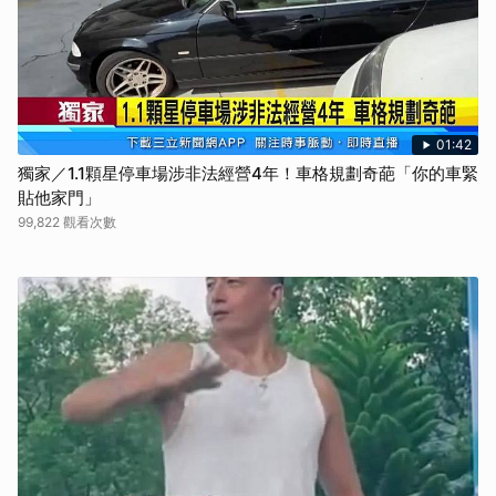
01:42
獨家／1.1顆星停車場涉非法經營4年！車格規劃奇葩「你的車緊
貼他家門」
99,822 觀看次數