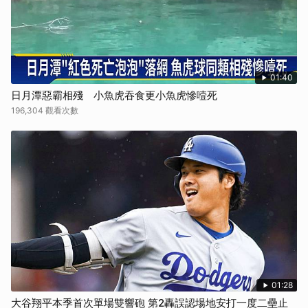
01:40
日月潭惡霸相殘 小魚虎吞食更小魚虎慘噎死
196,304 觀看次數
01:28
大谷翔平本季首次單場雙響砲 第2轟誤認場地安打一度二壘止