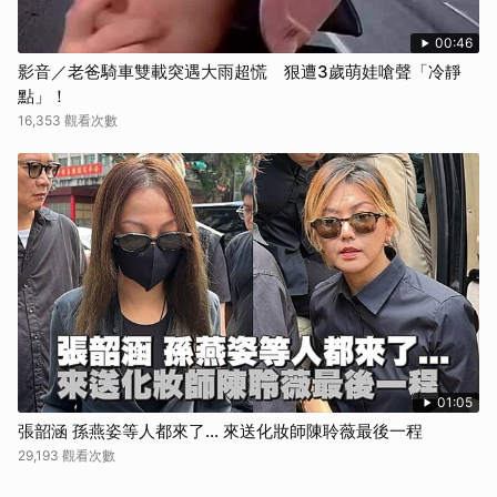
00:46
影音／老爸騎車雙載突遇大雨超慌 狠遭3歲萌娃嗆聲「冷靜
點」！
16,353 觀看次數
01:05
張韶涵 孫燕姿等人都來了... 來送化妝師陳聆薇最後一程
29,193 觀看次數