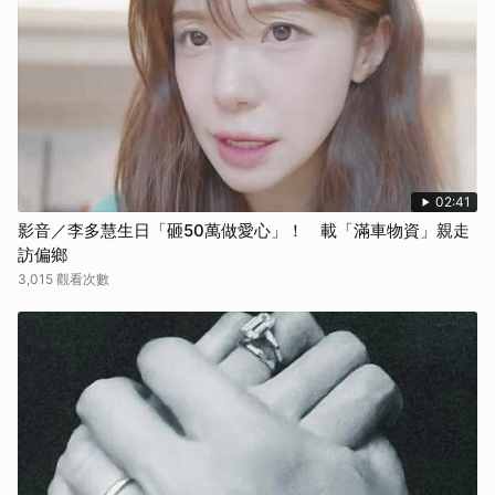
02:41
影音／李多慧生日「砸50萬做愛心」！ 載「滿車物資」親走
訪偏鄉
3,015 觀看次數