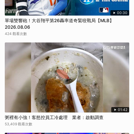
00:30
單場雙響砲！大谷翔平第26轟率道奇緊咬戰局【MLB】
2026.08.06
424 觀看次數
01:42
粥裡有小強！客怒控員工冷處理 業者：啟動調查
53,409 觀看次數