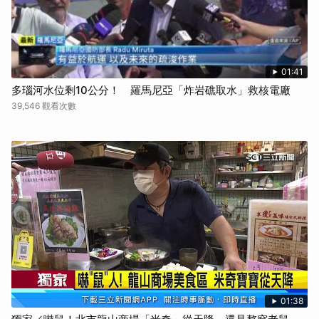
01:41
多瑙河水位剩10公分！ 羅馬尼亞「炸岩礁取水」救核電廠
39,546 觀看次數
01:38