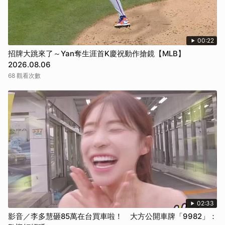
00:22
招牌大跳來了～Yan奪生涯首K慶祝動作搶鏡【MLB】
2026.08.06
68 觀看次數
02:33
影音／李多慧砸85萬在台買車啦！ 大方公開車牌「9982」：