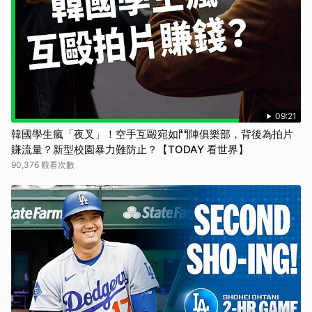
09:21
韓國學生瘋「夜叉」！空手互毆宛如鬥陣俱樂部，背後為拍片
賺流量？新型校園暴力難防止？【TODAY 看世界】
90,376 觀看次數