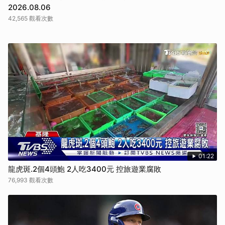
2026.08.06
42,565 觀看次數
01:22
龍虎斑.2個4頭鮑 2人吃3400元 控旅遊業腐敗
76,993 觀看次數