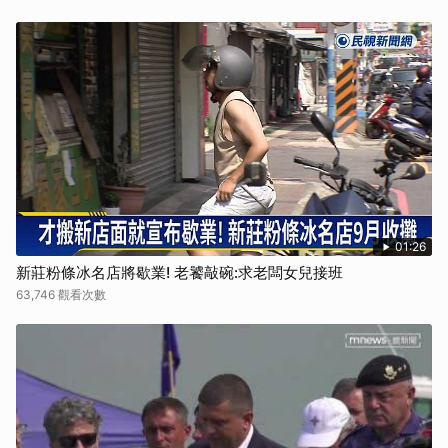
01:26
新莊粉條冰名店將歇業! 老饕敲碗:求老闆女兒接班
63,746 觀看次數