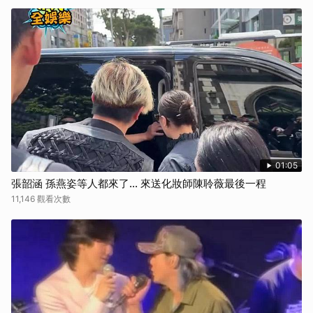
01:05
張韶涵 孫燕姿等人都來了... 來送化妝師陳聆薇最後一程
11,146 觀看次數