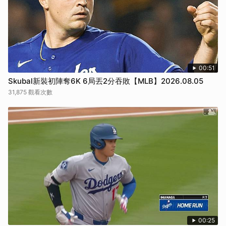
00:51
Skubal新裝初陣奪6K 6局丟2分吞敗【MLB】2026.08.05
31,875 觀看次數
00:25