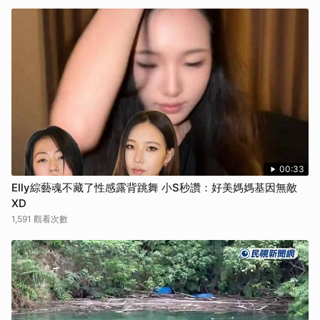
00:33
Elly綜藝魂不藏了性感露背跳舞 小S秒讚：好美媽媽基因無敵
XD
1,591 觀看次數