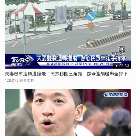
01:33
夫妻機車迴轉遭撞飛！民眾秒圍三角錐 撐傘遮陽暖舉全錄下
126,075 觀看次數