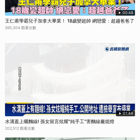
00:48
王仁甫學霸兒子加拿大畢業！ 18歲變超帥 網戀愛：超越爸爸了
260,304 觀看次數
01:44
水溝蓋上曬麵線! 孫女留言炫耀"純手工"害麵線廠熄燈
202,512 觀看次數