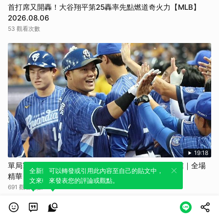
首打席又開轟！大谷翔平第25轟率先點燃道奇火力【MLB】
2026.08.06
53 觀看次數
19:18
單局7安猛攻 湛藍軍團力克猛象｜08/05 富邦 VS 中信｜全場
全新體驗！一鍵引用此內容，透過發布貼
可以轉發或引用此內容至自己的貼文中，
精華
文來輕鬆表達個人立場。
來發表您的評論或觀點。
691 觀看次數