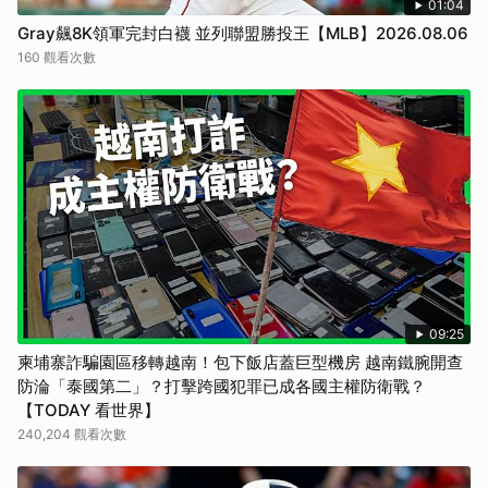
01:04
Gray飆8K領軍完封白襪 並列聯盟勝投王【MLB】2026.08.06
160 觀看次數
09:25
柬埔寨詐騙園區移轉越南！包下飯店蓋巨型機房 越南鐵腕開查
防淪「泰國第二」？打擊跨國犯罪已成各國主權防衛戰？
【TODAY 看世界】
240,204 觀看次數