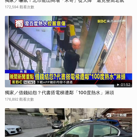
獨家／嚇鼠！北市龍山商場「米奇」從天降 還見整窩老鼠
172,594 觀看次數
01:52
獨家／借錢結怨？代書搭電梯遭鄰「100度熱水」淋頭
176,892 觀看次數