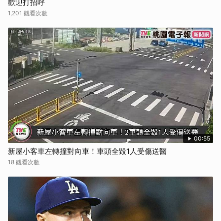
歡迎打招呼
1,201 觀看次數
00:55
新屋小客車左轉撞對向車！車頭全毀1人受傷送醫
18 觀看次數