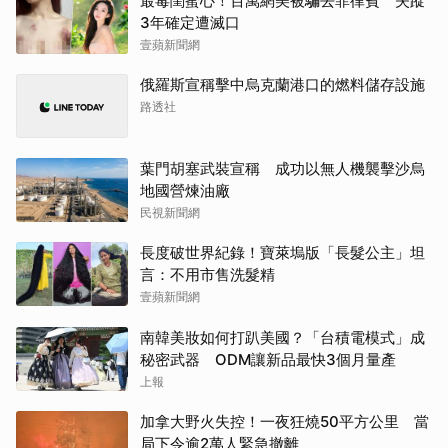
最毒閨蜜心！百萬網美被騙去菲律賓 失蹤
3年確定遭滅口
壹蘋新聞網
俄羅斯宣稱擊中烏克蘭港口的燃料儲存設施
路透社
葉門胡塞武裝宣稱 成功以無人機襲擊沙烏
地國營煉油廠
民視新聞網
長度破世界紀錄！寶萊塢版「長髮公主」坦
言：不用市售洗髮精
壹蘋新聞網
南韓美妝如何打趴美國？「台積電模式」成
秘密武器 ODM讓新品最快3個月量產
上報
加拿大野火失控！一夜狂燒50平方公里 當
局下令逾2萬人緊急撤離