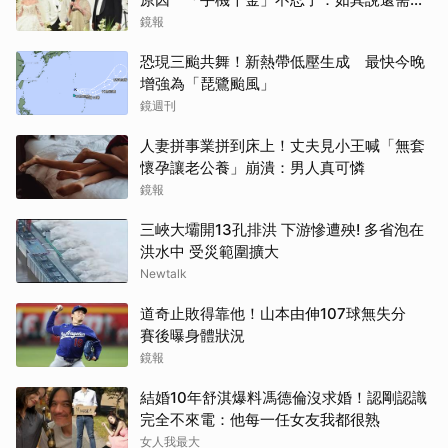
離開嗎？
鏡報
恐現三颱共舞！新熱帶低壓生成 最快今晚
增強為「琵鷺颱風」
鏡週刊
人妻拼事業拼到床上！丈夫見小王喊「無套
懷孕讓老公養」崩潰：男人真可憐
鏡報
三峽大壩開13孔排洪 下游慘遭殃! 多省泡在
洪水中 受災範圍擴大
Newtalk
道奇止敗得靠他！山本由伸107球無失分
賽後曝身體狀況
鏡報
結婚10年舒淇爆料馮德倫沒求婚！認剛認識
完全不來電：他每一任女友我都很熟
女人我最大