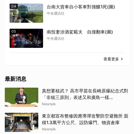
04
台南大貨車自小客車對撞釀1死(圖)
中央通訊社
05
南投妻涉酒駕載夫 自撞翻車(圖)
中央通訊社
查看更多
最新消息
真想要核武？ 高市早苗在長崎原爆紀念式對
「非核三原則」表述又和廣島一樣...
Newtalk
東京都宣布整修因應導彈攻擊防空避難所 面
積1.3萬平方公尺、設防爆門、物資倉庫
Newtalk