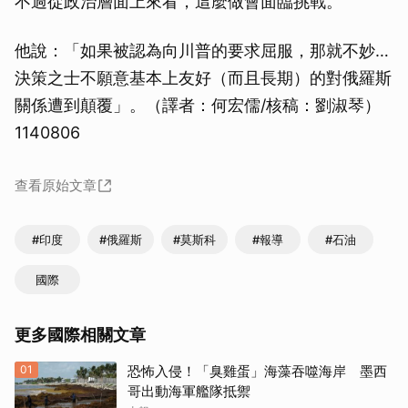
不過從政治層面上來看，這麼做會面臨挑戰。
他說：「如果被認為向川普的要求屈服，那就不妙…
決策之士不願意基本上友好（而且長期）的對俄羅斯
關係遭到顛覆」。（譯者：何宏儒/核稿：劉淑琴）
1140806
查看原始文章
#印度
#俄羅斯
#莫斯科
#報導
#石油
國際
更多國際相關文章
01
恐怖入侵！「臭雞蛋」海藻吞噬海岸 墨西
哥出動海軍艦隊抵禦