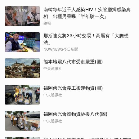
南韓每年近千人感染HIV！疾管廳揭感染真
相 出櫃男星曝「半年驗一次」
鏡報
那斯達克將23小時交易！高層有「大膽想
法」
NOWNEWS今日新聞
熊本地震八代市受創嚴重(圖)
中央通訊社
福岡佛光會義工搬運物資(圖)
中央通訊社
福岡佛光會攜物資馳援八代(圖)
中央通訊社