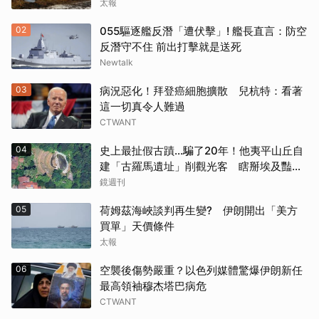
太報
02
055驅逐艦反潛「遭伏擊」! 艦長直言：防空
反潛守不住 前出打擊就是送死
Newtalk
03
病況惡化！拜登癌細胞擴散 兒杭特：看著
這一切真令人難過
CTWANT
04
史上最扯假古蹟...騙了20年！他夷平山丘自
建「古羅馬遺址」削觀光客 瞎掰埃及豔
后、茱麗葉來過
鏡週刊
05
荷姆茲海峽談判再生變? 伊朗開出「美方
買單」天價條件
太報
06
空襲後傷勢嚴重？以色列媒體驚爆伊朗新任
最高領袖穆杰塔巴病危
CTWANT