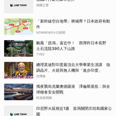
德國之聲
「新幹線空白地帶」將補齊？日本政府有動
作
NOWNEWS今日新聞
颱風「昌鴻」逼近中！ 雨彈炸日本長野
土石流阻390人下山路
TVBS
總理莫迪對印度最頂尖大學畢業生演講 強
調晶片、火箭與無人機與「進步印度」
信傳媒
俄夜襲烏克蘭奧德薩港 澤倫斯基批：與全
球糧食安全開戰
民視新聞網
印尼野火延燒近1週 當局關閉爪哇島國家公
園