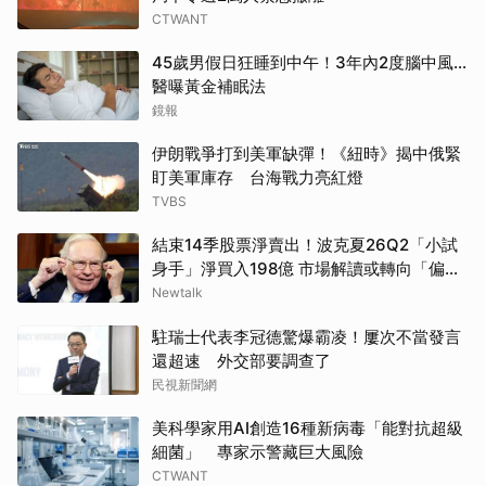
CTWANT
45歲男假日狂睡到中午！3年內2度腦中風…
醫曝黃金補眠法
鏡報
伊朗戰爭打到美軍缺彈！《紐時》揭中俄緊
盯美軍庫存 台海戰力亮紅燈
TVBS
結束14季股票淨賣出！波克夏26Q2「小試
身手」淨買入198億 市場解讀或轉向「偏
多」
Newtalk
駐瑞士代表李冠德驚爆霸凌！屢次不當發言
還超速 外交部要調查了
民視新聞網
美科學家用AI創造16種新病毒「能對抗超級
細菌」 專家示警藏巨大風險
CTWANT