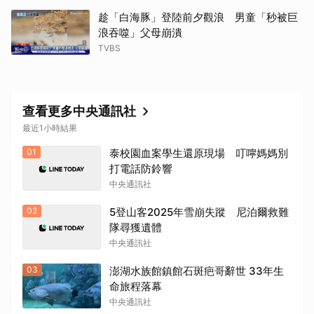
趁「白海豚」登陸前夕觀浪 男童「秒被巨
浪吞噬」父母崩潰
TVBS
查看更多中央通訊社
最近1小時結果
取消
01
泰校園血案學生還原現場 叮嚀媽媽別
打電話防鈴響
中央通訊社
02
5登山客2025年雪崩失蹤 尼泊爾救難
隊尋獲遺體
中央通訊社
03
澎湖水族館鎮館石斑疤哥辭世 33年生
命旅程落幕
中央通訊社