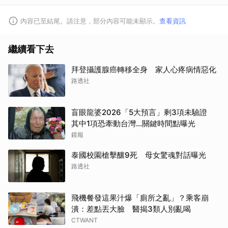
內容已至結尾。請注意，部分內容可能未顯示。
查看資訊
繼續看下去
拜登攝護腺癌轉移全身 家人心疼病情惡化
路透社
盲眼龍婆2026「5大預言」剩3項未驗證
其中1項恐牽動台灣...關鍵時間點曝光
鏡報
泰國校園槍擊釀9死 母女驚魂對話曝光
路透社
飛機餐發這果汁爆「廁所之亂」？乘客崩
潰：差點丟大臉 醫揭3類人別亂喝
CTWANT