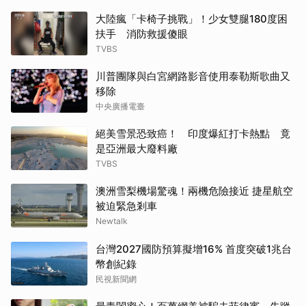
大陸瘋「卡椅子挑戰」！少女雙腿180度困
扶手 消防救援傻眼
TVBS
川普團隊與白宮網路影音使用泰勒斯歌曲又
移除
中央廣播電臺
絕美雪景恐致癌！ 印度爆紅打卡熱點 竟
是亞洲最大廢料廠
TVBS
澳洲雪梨機場驚魂！兩機危險接近 捷星航空
被迫緊急剎車
Newtalk
台灣2027國防預算擬增16% 首度突破1兆台
幣創紀錄
民視新聞網