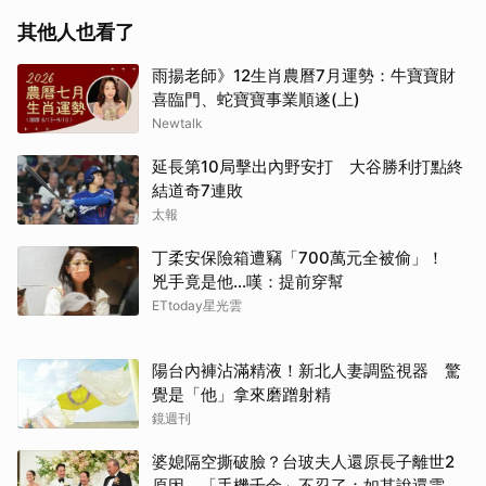
其他人也看了
雨揚老師》12生肖農曆7月運勢：牛寶寶財
喜臨門、蛇寶寶事業順遂(上)
Newtalk
延長第10局擊出內野安打 大谷勝利打點終
結道奇7連敗
太報
丁柔安保險箱遭竊「700萬元全被偷」！
兇手竟是他...嘆：提前穿幫
ETtoday星光雲
陽台內褲沾滿精液！新北人妻調監視器 驚
覺是「他」拿來磨蹭射精
鏡週刊
婆媳隔空撕破臉？台玻夫人還原長子離世2
原因 「手機千金」不忍了：如其說還需要