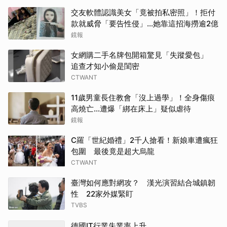
交友軟體認識美女「竟被拍私密照」！拒付
款就威脅「要告性侵」…她靠這招海撈逾2億
鏡報
女網購二手名牌包開箱驚見「失蹤愛包」
追查才知小偷是閨密
CTWANT
11歲男童長住教會「沒上過學」！全身傷痕
高燒亡…遭爆「綁在床上」疑似虐待
鏡報
C羅「世紀婚禮」2千人搶看！新娘車遭瘋狂
包圍 最後竟是超大烏龍
CTWANT
臺灣如何應對網攻？ 漢光演習結合城鎮韌
性 22家外媒緊盯
TVBS
德國IT行業失業率上升