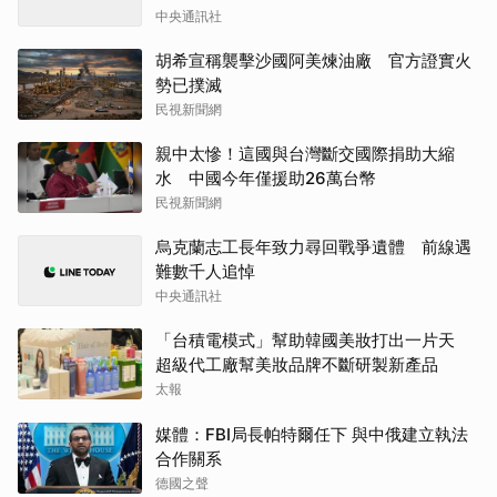
中央通訊社
胡希宣稱襲擊沙國阿美煉油廠 官方證實火
勢已撲滅
民視新聞網
親中太慘！這國與台灣斷交國際捐助大縮
水 中國今年僅援助26萬台幣
民視新聞網
烏克蘭志工長年致力尋回戰爭遺體 前線遇
難數千人追悼
中央通訊社
「台積電模式」幫助韓國美妝打出一片天
超級代工廠幫美妝品牌不斷研製新產品
太報
媒體：FBI局長帕特爾任下 與中俄建立執法
合作關系
德國之聲