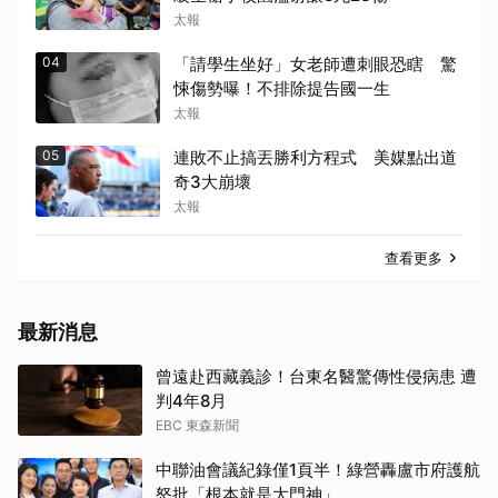
太報
04
「請學生坐好」女老師遭刺眼恐瞎 驚
悚傷勢曝！不排除提告國一生
太報
05
連敗不止搞丟勝利方程式 美媒點出道
奇3大崩壞
太報
查看更多
最新消息
曾遠赴西藏義診！台東名醫驚傳性侵病患 遭
判4年8月
EBC 東森新聞
中聯油會議紀錄僅1頁半！綠營轟盧市府護航
怒批「根本就是大門神」