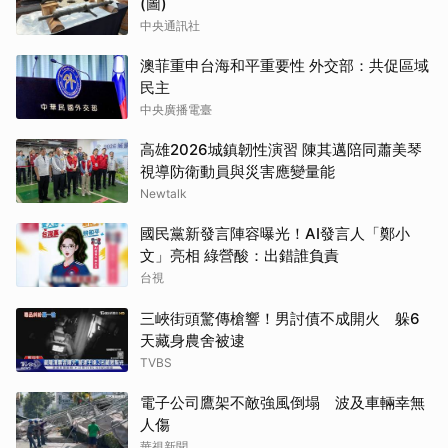
(圖)
中央通訊社
澳菲重申台海和平重要性 外交部：共促區域
民主
中央廣播電臺
高雄2026城鎮韌性演習 陳其邁陪同蕭美琴
視導防衛動員與災害應變量能
Newtalk
國民黨新發言陣容曝光！AI發言人「鄭小
文」亮相 綠營酸：出錯誰負責
台視
三峽街頭驚傳槍響！男討債不成開火 躲6
天藏身農舍被逮
TVBS
電子公司鷹架不敵強風倒塌 波及車輛幸無
人傷
華視新聞