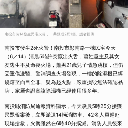
南投市6/14發生民宅火災，一共釀成2死1傷。讀者提供
南投市發生2死火警！南投市彰南路一棟民宅今天
（6／14）清晨5時許突竄出火舌，蕭姓屋主及其女
友逃生不及命喪火場，蕭男21歲兒子情急跳樓，但仍
受重傷送醫。警消調查火場發現，一樓的除濕機已經
燒熔至面目全非、疑為起火點，嚴重損毀無法確認品
牌，家屬也證實該除濕機已經使用很多年。
南投縣消防局通報資料顯示，今天凌晨5時25分接獲
民眾報案後，立即派遣14輛消防車、42名人員趕赴
現場搶救，火勢雖然在6時40分撲滅。消防人員後來