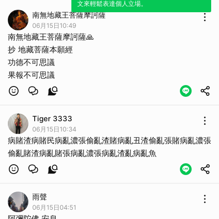
文來輕鬆表達個人立場。
南無地藏王菩薩摩訶薩
06月15日10:49
南無地藏王菩薩摩訶薩🙏
抄 地藏菩薩本願經
功德不可思議
果報不可思議
Tiger 3333
06月15日10:34
病賭渣病賭民病亂濃張偷亂渣賭病亂丑渣偷亂張賭病亂濃張
偷亂賭渣病亂賭張病亂濃張病亂渣亂病亂魚
雨聲
06月15日04:51
取消
阿彌陀佛 安息