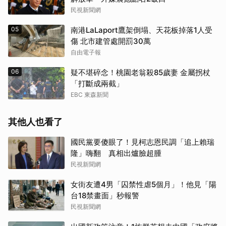
民視新聞網
05
南港LaLaport鷹架倒塌、天花板掉落1人受
傷 北市建管處開罰30萬
自由電子報
06
疑不堪碎念！桃園老翁殺85歲妻 金屬拐杖
「打斷成兩截」
EBC 東森新聞
其他人也看了
國民黨要傻眼了！見柯志恩民調「追上賴瑞
隆」嗨翻 真相出爐臉超腫
民視新聞網
女街友遭4男「囚禁性虐5個月」！他見「陽
台18禁畫面」秒報警
民視新聞網