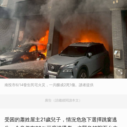
南投市6/14發生民宅火災，一共釀成2死1傷。讀者提供
廣告（請繼續閱讀本文）
受困的蕭姓屋主21歲兒子，情況危急下選擇跳窗逃