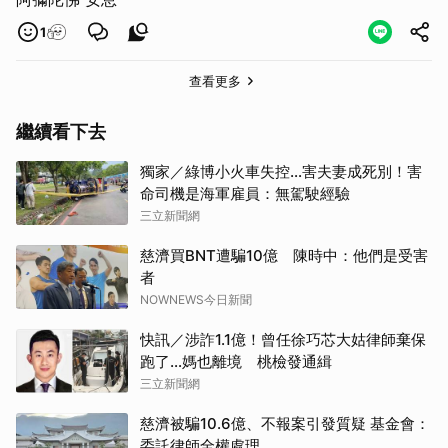
1
查看更多
繼續看下去
獨家／綠博小火車失控…害夫妻成死別！害
命司機是海軍雇員：無駕駛經驗
三立新聞網
慈濟買BNT遭騙10億 陳時中：他們是受害
者
NOWNEWS今日新聞
快訊／涉詐1.1億！曾任徐巧芯大姑律師棄保
跑了…媽也離境 桃檢發通緝
三立新聞網
慈濟被騙10.6億、不報案引發質疑 基金會：
委託律師全權處理