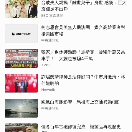
台玻夫人親揭「離世兒子」身世 感慨：巨大
哀傷足不出戶
EBC 東森新聞
柯志恩會見美無人機訪團 媒合高雄業者對
接美國市場
中央通訊社
獨家／退休師熱戀「馬斯克」被騙千萬又當
車手！ 大嫂也被騙4千萬
TVBS
詐騙慈濟律師是法律顧問？中市府撇清：林
佳龍聘的
Newtalk
颱風白海豚影響 馬祖海上交通異動(圖)
中央通訊社
佳冬百年古砲修復完成 複製品再現歷史