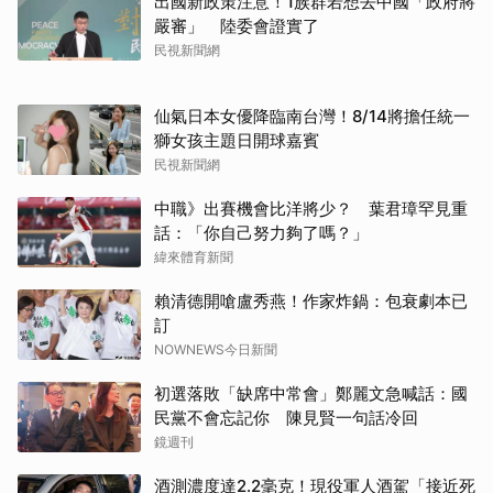
出國新政策注意！1族群若想去中國「政府將
嚴審」 陸委會證實了
民視新聞網
仙氣日本女優降臨南台灣！8/14將擔任統一
獅女孩主題日開球嘉賓
民視新聞網
中職》出賽機會比洋將少？ 葉君璋罕見重
話：「你自己努力夠了嗎？」
緯來體育新聞
賴清德開嗆盧秀燕！作家炸鍋：包衰劇本已
訂
NOWNEWS今日新聞
初選落敗「缺席中常會」鄭麗文急喊話：國
民黨不會忘記你 陳見賢一句話冷回
鏡週刊
酒測濃度達2.2毫克！現役軍人酒駕「接近死