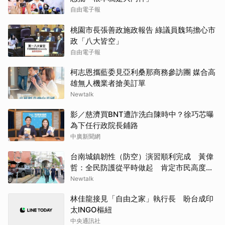
自由電子報
桃園市長張善政施政報告 綠議員魏筠擔心市
政「八大皆空」
自由電子報
柯志恩攜藍委見亞利桑那商務參訪團 媒合高
雄無人機業者搶美訂單
Newtalk
影／慈濟買BNT遭詐洗白陳時中？徐巧芯曝
為下任行政院長鋪路
中廣新聞網
台南城鎮韌性（防空）演習順利完成 黃偉
哲：全民防護從平時做起 肯定市民高度配
合
Newtalk
林佳龍接見「自由之家」執行長 盼台成印
太INGO樞紐
中央通訊社