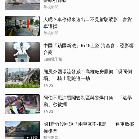
畫導引標線
華視新聞
人呢？車停得來速出口不見駕駛蹤影 害貨
車遭擋
華視新聞
中國「鎖國新法」9/15上路 海基會：恐影響
台商
自由電子報
颱風外圍環流發威！高雄廠房鷹架「瞬間倒
塌」 騎士驚險逃一劫
TVBS
阿伯不甩演習闖管制區與警爆口角 「這舉
動」秒被攔
TVBS
國1新竹段匝道「兩車互不相讓」 逼車致擦
撞壅塞
影音
華視影音