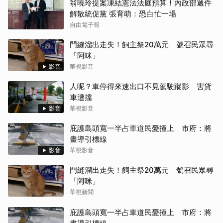
翁曉玲提案凍結憲法法庭預算！內政部遞件
解散統促黨 張育萌：恐白忙一場
自由電子報
門縫溜出走失！飼主祭20萬元 號召民眾尋
「阿咪」
影音
華視影音
人呢？車停得來速出口不見駕駛蹤影 害貨
車遭擋
影音
華視影音
庇護島頭寬一半占車道民憂撞上 市府：將
畫導引標線
影音
華視影音
門縫溜出走失！飼主祭20萬元 號召民眾尋
「阿咪」
華視新聞
庇護島頭寬一半占車道民憂撞上 市府：將