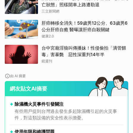
亡狀態」照樣開車上路遭勒退
三立新聞網
肝癌轉移全消失！59歲男12公分、63歲男6
公分肝癌自癒 醫曝讓肝癌自殺關鍵
健康2.0
台中宮廟淫狼叫傳播妹！性侵偷拍「滴管餵
毒」害暴斃 惡性深重判14年半
鏡週刊
由 AI 摘要
網友貼文AI摘要
除濕機火災事件引發關注
有些用戶提到台灣過去發生多起除濕機引起的火災事
件，對這類設備的安全性表示擔憂。
使用年限和維護問題