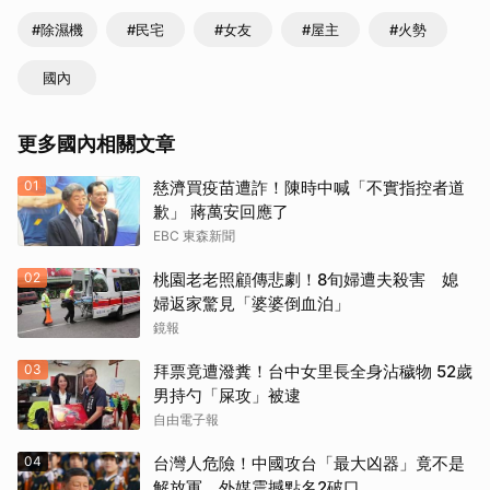
#除濕機
#民宅
#女友
#屋主
#火勢
國內
更多國內相關文章
01
慈濟買疫苗遭詐！陳時中喊「不實指控者道
歉」 蔣萬安回應了
EBC 東森新聞
02
桃園老老照顧傳悲劇！8旬婦遭夫殺害 媳
婦返家驚見「婆婆倒血泊」
鏡報
03
拜票竟遭潑糞！台中女里長全身沾穢物 52歲
男持勺「屎攻」被逮
自由電子報
04
台灣人危險！中國攻台「最大凶器」竟不是
解放軍 外媒震撼點名2破口