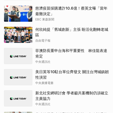
慈濟疫苗採購遭詐10.6億！蔡英文曝「當年
最難決定」
EBC 東森新聞
何欣純提「舊城創新」主張 盼活化翻轉老城
區
自由電子報
菲澳防長重申台海和平重要性 林佳龍表達
肯定
中央通訊社
美日英等10駐台單位齊發文 關注台灣城鎮韌
性演習
中央廣播電臺
新北社安網研討會 學者籲共案機制仍須確立
主責協力
中央通訊社