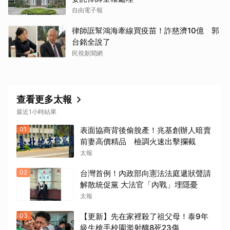
自由電子報
律師誆幫鴻海牽線買疫苗！詐慈濟10億 郭
台銘全說了
民視新聞網
查看更多太報
最近1小時結果
01
表面協商背後偷脫產！兆基創辦人暗賣
前妻高價精品 檢調火速出擊攔截
太報
02
台灣首例！內政部向憲法法庭遞狀聲請
解散統促黨 大法官「內戰」埋隱憂
太報
03
【更新】先在家裡殺了祖父母！泰9年
級生槍手校園濫射釀8死23傷