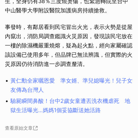
生，全身仍有38％三度燒燙傷，也緊急轉院至台中
中山醫學大學附設醫院加護病房持續搶救。
事發時，有鄰居看到民宅冒出火光，表示火勢是從屋
內竄出，消防局調查鑑識火災原因，發現該民宅放在
一樓的除濕機嚴重燒熔，疑為起火點，經向家屬確認
該設備已使用多年，但品牌已無法辨識，但實際的火
災原因仍待消防進一步調查釐清。
黃仁勳全家曬恩愛 準女婿、準兒媳曝光！兒子女
友傳為台灣人
驗屍瞬間鼻酸！台中2歲女童遭丟洗衣機虐死 地
獄生活曝光…媽媽1個妥協斷送她活路
查看原始文章