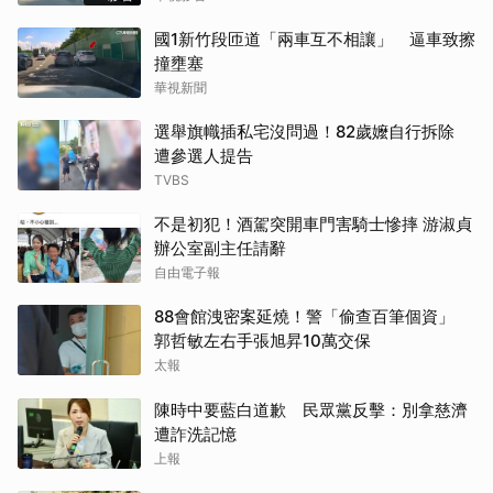
國1新竹段匝道「兩車互不相讓」 逼車致擦
撞壅塞
華視新聞
選舉旗幟插私宅沒問過！82歲嬤自行拆除
遭參選人提告
TVBS
不是初犯！酒駕突開車門害騎士慘摔 游淑貞
辦公室副主任請辭
自由電子報
88會館洩密案延燒！警「偷查百筆個資」
郭哲敏左右手張旭昇10萬交保
太報
陳時中要藍白道歉 民眾黨反擊：別拿慈濟
遭詐洗記憶
上報