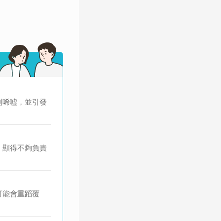
到唏噓，並引發
，顯得不夠負責
可能會重蹈覆