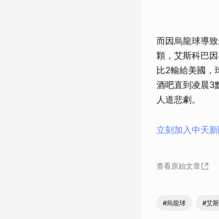
而因烏龍球導致
顆，艾斯科巴因
比2輸給美國，
酒吧直到凌晨3
人道悲劇。
立刻加入中天新
查看原始文章
#烏龍球
#艾