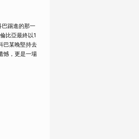
科巴踢進的那一
倫比亞最終以1
科巴某晚堅持去
遺憾，更是一場