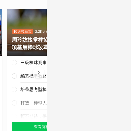
10天後結束
2.2K人已投
9天後結束
5.4
周玲妏接掌棒協，你最期待哪一
重磅補強塞揚
項基層棒球改革？
是否有望奪下
三級棒球賽事正常化
編纂標準教材與導入運科防護
培養思考型棒球人才
三連霸毫無懸
念！
打造「棒球人之家」
暫不期待，保持觀望
查看所有選項
查看