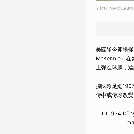
艾斯科巴被槍殺成為
美國隊今開場僅
McKennie）
上彈進球網，這
據國際足總19
傳中或傳球改變
📺 1994 Düny
ma