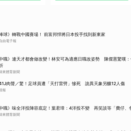
取消
棒球》轉戰中國賽場！ 前富邦悍將日本投手找到新東家
自由電子報
中職》連天才都會做改變！林安可為適應日職改姿勢 陳傑憲驚嘆：
折
緯來體育新聞
41J肉聲／驚！足球員遭「天打雷劈」慘死 詭異天象另釀12人傷
鏡報
中職》味全洋投陣容底定！葉君璋：4洋投不變 再笑談等「費仔、
緯來體育新聞