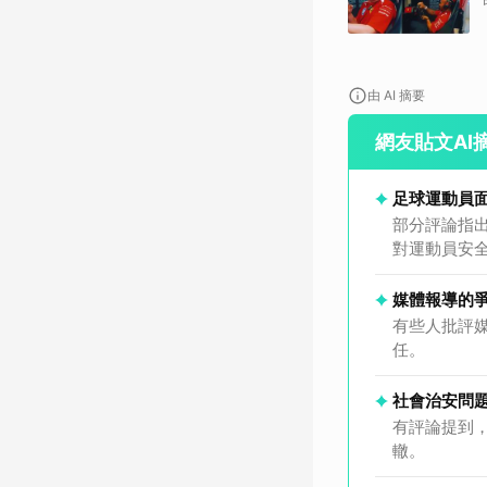
由 AI 摘要
網友貼文AI
足球運動員
部分評論指
對運動員安
媒體報導的
有些人批評
任。
社會治安問
有評論提到
轍。