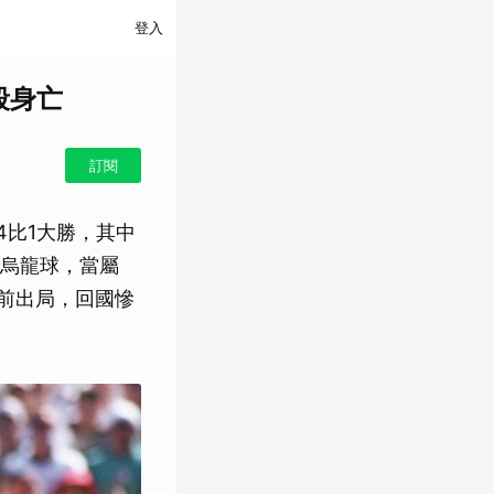
登入
殺身亡
訂閱
4比1大勝，其中
烏龍球，當屬
隊提前出局，回國慘