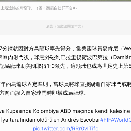
史上最遺憾的烏龍球。（圖／翻攝自社群平台X）
廣告（請繼續閱讀本文）
7分鐘就因對方烏龍球率先得分，當美國球員麥肯尼（Wes
在禁區內射門後，球意外碰到巴拉圭後衛波巴第拉（Damián Bo
記烏龍球助美國取得1-0領先，這顆球也成為世足史上第
97年的烏龍球界定準則，當球員將球直接踢進自家球門或
方向而誤入自家球門時即構成烏龍球。
a Kupasında Kolombiya ABD maçında kendi kalesine go
fya tarafından öldürülen Andrés Escobar
#FIFAWorld
pic.twitter.com/RRr0vITifo