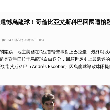
最遺憾烏龍球！哥倫比亞艾斯科巴回國遭槍
日01:54 • 發布於 06月15日01:54
鬧開踢，地主美國在D組首輪賽事對上巴拉圭，最終就以
還是對手巴拉圭烏龍球白白送分，回顧世足史上最遺憾的
亞後衛艾斯科巴（Andrés Escobar）因烏龍球導致球