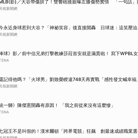
MLB(影)／大谷帶傷拚了！雙響砲後親曝左膝傷勢實情 「一句話
民視新聞網
今永近身球惹到大谷？「神祕笑容」後直接開轟 日球迷：這笑壓迫
民視新聞網
棒球》影／前中信兄弟打擊教練莎菈首安就是滿貫砲！ 寫下WPBL
TSNA
還記得他嗎？「火球男」劉致榮睽違748天再實戰「感性發文喊幸福
民視新聞網
統一獅》陳傑憲開轟有原因！ 「我之前從來沒有這麼慘」
TSNA
七冠王不是叫假的！漢米爾頓「跨界電競」狂飆 創最速成績職業選
民視新聞網