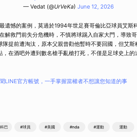
— Vedat (@
UrVeKa
)
June 12, 2026
最遺憾的案例，莫過於1994年世足賽哥倫比亞球員艾斯
在解救門前失分危機時，不慎將球踢入自家大門，導致哥
球隊提前遭淘汰，原本父親曾勸他暫時不要回國，但艾斯
點，在酒吧外遭到數名槍手亂槍打死，不僅是足球史上的
聞LINE官方帳號，一手掌握當權者不想讓您知道的事
斯科巴
#球員
#美國
#nda
#運動
運動