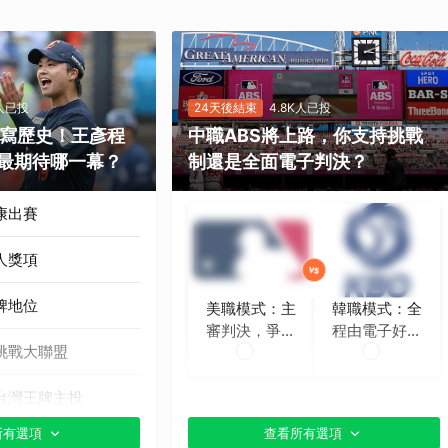
K人已投
24天後結束
4.8K人已投
勝寫歷史！王彥程
中職ABS將上路，你支持挑戰
最期待哪一幕？
制還是全面電子判決？
康出賽
人獎項
牌地位
美職模式：主
韓職模式：全
審判決，爭議
程由電子好球
挑戰大聯盟
時再挑戰
帶判定
台灣王牌主投
所有選項
查看所有選項
貼文分享）