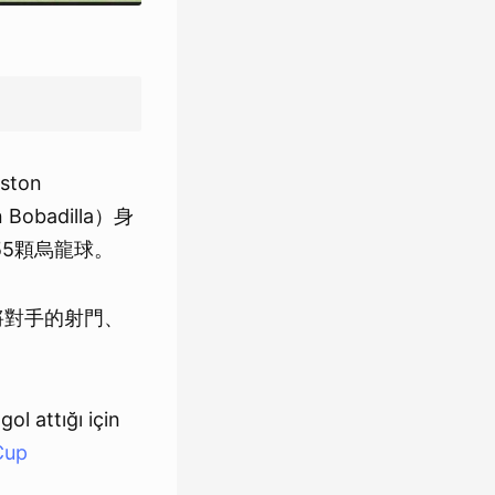
ton
badilla）身
55顆烏龍球。
將對手的射門、
l attığı için
Cup