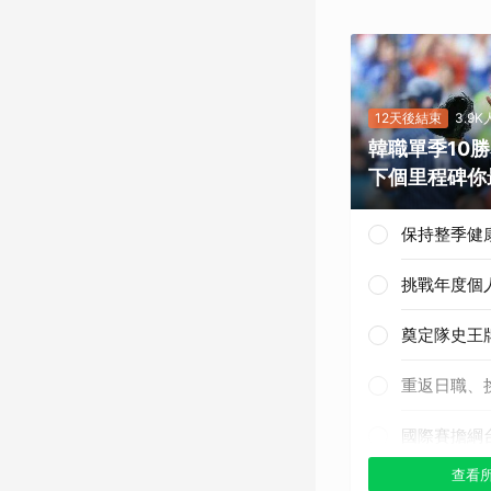
12天後結束
3.9
韓職單季10
下個里程碑你
保持整季健
挑戰年度個
奠定隊史王
重返日職、
國際賽擔綱
查看
其他（歡迎