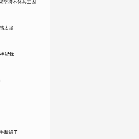
」揭堅持不休兵主因
感太強
女棒紀錄
」
手臉綠了