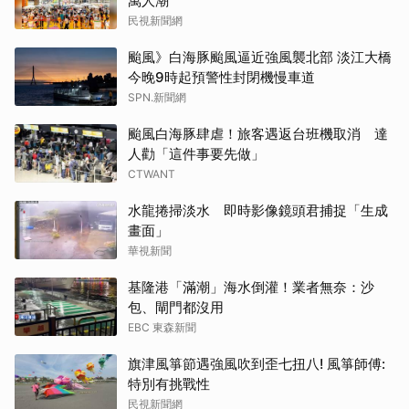
萬人潮
民視新聞網
颱風》白海豚颱風逼近強風襲北部 淡江大橋
今晚9時起預警性封閉機慢車道
SPN.新聞網
颱風白海豚肆虐！旅客遇返台班機取消 達
人勸「這件事要先做」
CTWANT
水龍捲掃淡水 即時影像鏡頭君捕捉「生成
畫面」
華視新聞
基隆港「滿潮」海水倒灌！業者無奈：沙
包、閘門都沒用
EBC 東森新聞
旗津風箏節遇強風吹到歪七扭八! 風箏師傅:
特別有挑戰性
民視新聞網