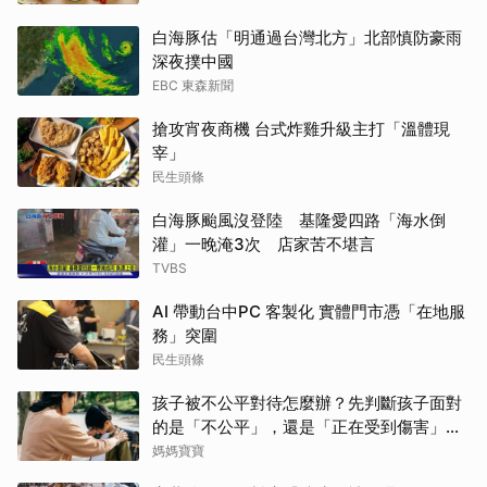
白海豚估「明通過台灣北方」北部慎防豪雨
深夜撲中國
EBC 東森新聞
搶攻宵夜商機 台式炸雞升級主打「溫體現
宰」
民生頭條
白海豚颱風沒登陸 基隆愛四路「海水倒
灌」一晚淹3次 店家苦不堪言
TVBS
AI 帶動台中PC 客製化 實體門市憑「在地服
務」突圍
民生頭條
孩子被不公平對待怎麼辦？先判斷孩子面對
的是「不公平」，還是「正在受到傷害」？
處理方式完全不同
媽媽寶寶