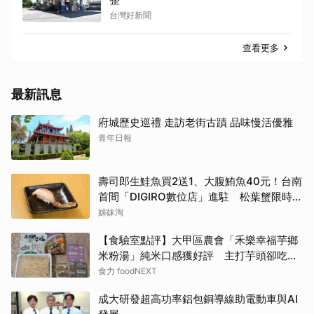
台灣好新聞
查看更多
最新訊息
府城歷史巡禮 走訪老街古蹟 品味慢活優雅
青年日報
壽司郎生鮭魚買2送1、大腹鮪魚40元！台南
首間「DIGIRO數位店」進駐 松葉蟹限時上
桌
姊妹淘
【食驗室點評】大甲區農會「禾樂幸福芋鄉
米粉湯」純米口感獲好評 主打芋頭卻吃不
到存在感
食力 foodNEXT
成大研發超高功率鋁包銅導線助電動車與AI