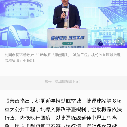
桃園市長張善政於「115年度『廉能驅動．誠信工程』桃竹竹苗區域治理
跨域論壇」中致詞。
廣告（請繼續閱讀本文）
張善政指出，桃園近年推動航空城、捷運建設等多項
重大公共工程，均導入廉政平臺機制，協助機關依法
行政、降低執行風險。以捷運綠線延伸中壢工程為
例，因原規劃預算已不符市場行情，歷經多次流標，