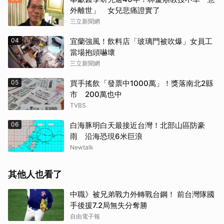
外離世」 女兒悲痛證實了
三立新聞網
04
宜蘭強風！飲料店「玻璃門被吹爆」女員工
當場抱頭嚇壞
三立新聞網
05
買手搖飲「發票中1000萬」！獎落南北2縣
市 200萬也中
TVBS
06
白海豚明白天最接近台灣！北部山區防豪
雨 沿海恐現6米巨浪
Newtalk
其他人也看了
中職》被兄弟戰力外轉戰台鋼！ 前台灣隊國
手後援7.2局無失分奪勝
自由電子報