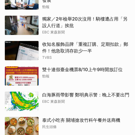
發展
勁報
獨家／2年檢舉20次沒用！騎樓遭占用「另
設人行道」挨批
EBC 東森新聞
收知名服飾品牌「重複訂購、定期扣款」郵
件！他急取消存款少一半
TVBS
雙十連假臺金機票8/10上午9時開放訂位
勁報
白海豚雨帶影響 鄭明典示警：晚上不要出門
EBC 東森新聞
泰式小吃夯 關埔搶攻竹科午餐外送商機
民生頭條