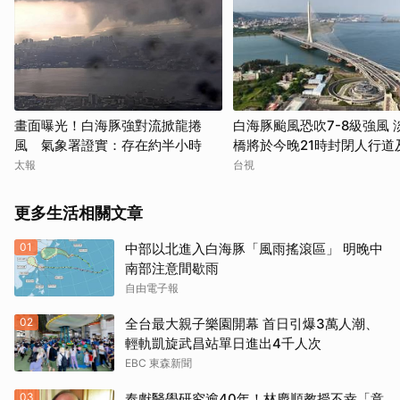
畫面曝光！白海豚強對流掀龍捲
白海豚颱風恐吹7-8級強風 
風 氣象署證實：存在約半小時
橋將於今晚21時封閉人行道
道
太報
台視
更多生活相關文章
01
中部以北進入白海豚「風雨搖滾區」 明晚中
南部注意間歇雨
自由電子報
02
全台最大親子樂園開幕 首日引爆3萬人潮、
輕軌凱旋武昌站單日進出4千人次
EBC 東森新聞
03
奉獻醫學研究逾40年！林慶順教授不幸「意