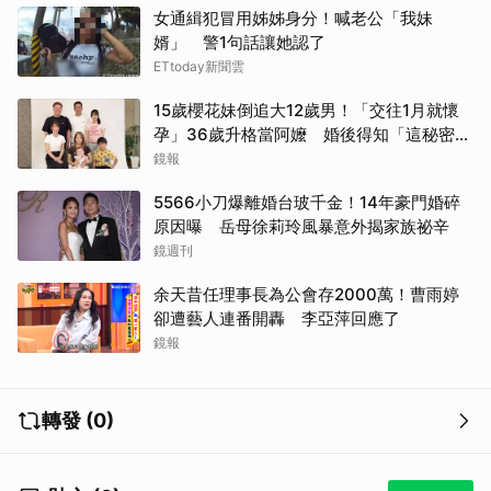
女通緝犯冒用姊姊身分！喊老公「我妹
婿」 警1句話讓她認了
ETtoday新聞雲
15歲櫻花妹倒追大12歲男！「交往1月就懷
孕」36歲升格當阿嬤 婚後得知「這秘密」
傻眼了
鏡報
5566小刀爆離婚台玻千金！14年豪門婚碎
原因曝 岳母徐莉玲風暴意外揭家族祕辛
鏡週刊
余天昔任理事長為公會存2000萬！曹雨婷
卻遭藝人連番開轟 李亞萍回應了
鏡報
轉發 (0)