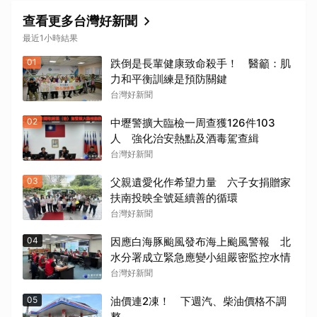
查看更多台灣好新聞
最近1小時結果
01
跌倒是長輩健康致命殺手！ 醫籲：肌
力和平衡訓練是預防關鍵
台灣好新聞
02
中壢警擴大臨檢一周查獲126件103
人 強化治安熱點及酒毒駕查緝
台灣好新聞
03
父親遺愛化作希望力量 六子女捐贈家
扶南投映全號延續善的循環
台灣好新聞
04
因應白海豚颱風發布海上颱風警報 北
水分署成立緊急應變小組嚴密監控水情
台灣好新聞
05
油價連2凍！ 下週汽、柴油價格不調
整