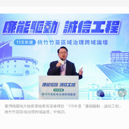
臺灣桃園地方檢察署檢察長張春暉於「115年度『廉能驅動．誠信工程』
桃竹竹苗區域治理跨域論壇」中致詞。