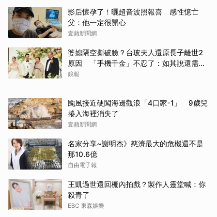
影后懷孕了！曬超音波照報喜 感性憶亡
父：他一定很開心
壹蘋新聞網
取消
婆媳隔空撕破臉？台玻夫人還原長子離世2
原因 「手機千金」不忍了：如其說還需要
離開嗎？
鏡報
颱風接近硬闖海邊觀浪「4口家-1」 9歲兒
捲入海裡消失了
壹蘋新聞網
名家分享~謝明杰》慈濟最大的危機還不是
那10.6億
自由電子報
王凱過世還回棚內拍戲？製作人靈堂喊：你
殺青了
EBC 東森娛樂