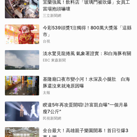
宜蘭強風！飲料店「玻璃門被吹爆」女員工
當場抱頭嚇壞
三立新聞網
今彩539頭獎1注獨得！800萬大獎落「這縣
市」
台視
淡水驚見龍捲風 氣象署證實：和白海豚有關
EBC 東森新聞
基隆廟口夜市變小河！水深及小腿肚 白海
豚還沒來就淹原因曝
太報
睽違5年再攻蛋開唱! 許富凱自曝"一個月暴
瘦7公斤"
民視新聞網
全台最大！高雄親子樂園開幕！首日引爆3