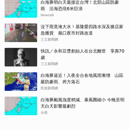
白海豚明白天最接近台灣！北部山區防豪
雨 沿海恐現6米巨浪
Newtalk
沒下雨竟淹大水！基隆愛四路水深及膝店家
急搬貨 廟口夜市封路改道
三立新聞網
快訊／永和豆漿創始人在台北離世 享壽70
歲
三立新聞網
白海豚逼近！入夜全台各地風雨漸增 山區
嚴防豪雨、坍方落石
民視新聞網
白海豚颱風強度稍減、暴風圈縮小 今晚至明
天白天影響最劇烈
台視