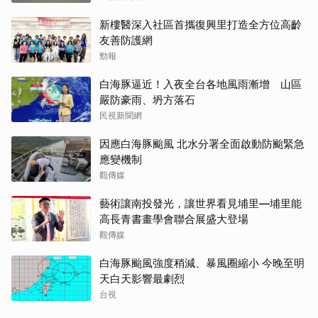
新樓醫深入社區首攜復興里打造全方位高齡
友善防護網
勁報
白海豚逼近！入夜全台各地風雨漸增 山區
嚴防豪雨、坍方落石
民視新聞網
因應白海豚颱風 北水分署全面啟動防颱緊急
應變機制
觀傳媒
藝術讓南投發光，讓世界看見埔里—埔里能
高長青書畫學會聯合展盛大登場
觀傳媒
白海豚颱風強度稍減、暴風圈縮小 今晚至明
天白天影響最劇烈
台視