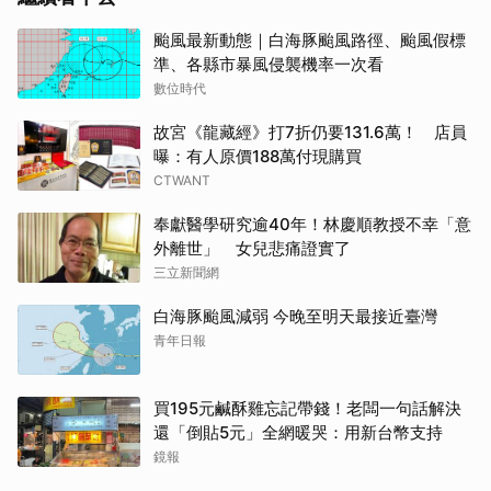
颱風最新動態｜白海豚颱風路徑、颱風假標
準、各縣市暴風侵襲機率一次看
數位時代
故宮《龍藏經》打7折仍要131.6萬！ 店員
曝：有人原價188萬付現購買
CTWANT
奉獻醫學研究逾40年！林慶順教授不幸「意
外離世」 女兒悲痛證實了
三立新聞網
白海豚颱風減弱 今晚至明天最接近臺灣
青年日報
買195元鹹酥雞忘記帶錢！老闆一句話解決
還「倒貼5元」全網暖哭：用新台幣支持
鏡報