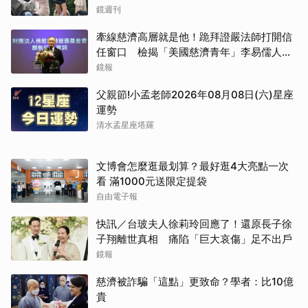
鏡週刊
牽線慈濟高層就是他！跪拜證嚴法師打開信
任窗口 檢揭「美國慈濟青年」李易儒人脈
網絡
鏡報
父親節!小孟老師2026年08月08日(六)星座
運勢
清水孟星座塔羅
文博會怎麼逛最划算？最好逛4大亮點一次
看 滿1000元送限定提袋
自由電子報
快訊／台玻夫人徐莉玲回應了！還原長子徐
子翔離世真相 痛陷「巨大哀傷」足不出戶
鏡報
慈濟被詐騙「這點」更致命？學者：比10億
貴