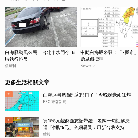
白海豚颱風來襲 台北市水門今18
中颱白海豚來襲！「7縣市
時執行拖吊
颱風假標準
鏡週刊
Newtalk
更多生活相關文章
01
白海豚暴風圈到家門口了！今晚起豪雨狂炸
EBC 東森新聞
02
買195元鹹酥雞忘記帶錢！老闆一句話解決
還「倒貼5元」全網暖哭：用新台幣支持
鏡報