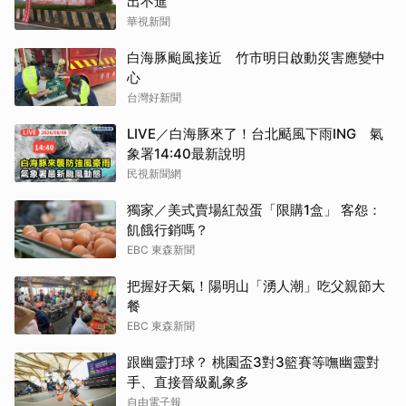
出不進
華視新聞
白海豚颱風接近 竹市明日啟動災害應變中
心
台灣好新聞
LIVE／白海豚來了！台北颳風下雨ING 氣
象署14:40最新說明
民視新聞網
獨家／美式賣場紅殼蛋「限購1盒」 客怨：
飢餓行銷嗎？
EBC 東森新聞
把握好天氣！陽明山「湧人潮」吃父親節大
餐
EBC 東森新聞
跟幽靈打球？ 桃園盃3對3籃賽等嘸幽靈對
手、直接晉級亂象多
自由電子報