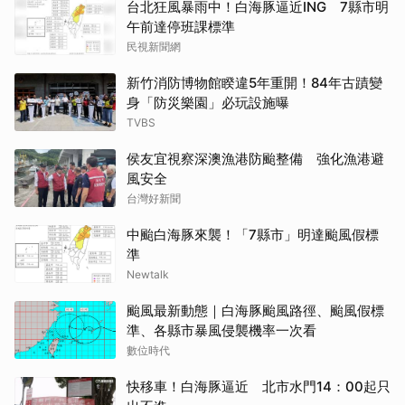
台北狂風暴雨中！白海豚逼近ING 7縣市明
午前達停班課標準
民視新聞網
新竹消防博物館睽違5年重開！84年古蹟變
身「防災樂園」必玩設施曝
TVBS
侯友宜視察深澳漁港防颱整備 強化漁港避
風安全
台灣好新聞
中颱白海豚來襲！「7縣市」明達颱風假標
準
Newtalk
颱風最新動態｜白海豚颱風路徑、颱風假標
準、各縣市暴風侵襲機率一次看
數位時代
快移車！白海豚逼近 北市水門14：00起只