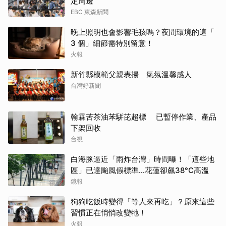
定周邊
EBC 東森新聞
晚上照明也會影響毛孩嗎？夜間環境的這「
3 個」細節需特別留意！
火報
新竹縣模範父親表揚 氣氛溫馨感人
台灣好新聞
翰霖苦茶油苯駢芘超標 已暫停作業、產品
下架回收
台視
白海豚逼近「雨炸台灣」時間曝！「這些地
區」已達颱風假標準…花蓮卻飆38°C高溫
鏡報
狗狗吃飯時變得「等人來再吃」？原來這些
習慣正在悄悄改變牠！
火報