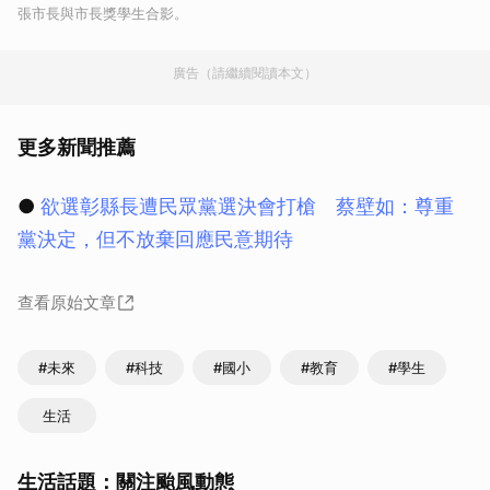
張市長與市長獎學生合影。
廣告（請繼續閱讀本文）
更多新聞推薦
●
欲選彰縣長遭民眾黨選決會打槍 蔡壁如：尊重
黨決定，但不放棄回應民意期待
查看原始文章
#未來
#科技
#國小
#教育
#學生
生活
生活話題：關注颱風動態