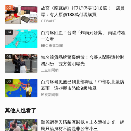
03
故宮《龍藏經》打7折仍要131.6萬！ 店員
曝：有人原價188萬付現購買
CTWANT
04
白海豚回血！台灣「炸雨到發紫」 雨區時程
一次看
EBC 東森新聞
05
知名韓貨品牌驚爆解散！合夥人鬧翻遭控財
務糾紛 雙方聲明曝光
三立新聞網
06
白海豚暴風圈已觸北部海面！中部以北嚴防
豪雨 這些縣市恐吹9級強風
民視新聞網
其他人也看了
豔麗網美與情敵互毆低Ｖ上衣遭扯走光 網
民只論身材不論是非公審小三