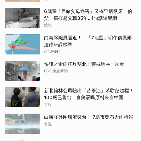
6歲童「目睹父母遇害」又罹罕病臥床 伯
父一肩扛起父職35年...1句話逼哭網
鏡報
白海豚颱風逼近！ 「7地區」明午前風雨
達停班課標準
CTWANT
快訊／雷雨狂炸雙北！警戒地區一次看
EBC 東森新聞
新北翰林公司驗出「苦茶油」苯駢芘超標！
100瓶已售出 食藥署曝原料來自中國
太報
白海豚外圍環流襲台！ 7縣市發布大雨特報
台視