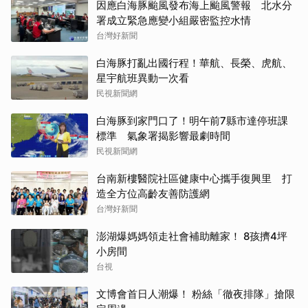
因應白海豚颱風發布海上颱風警報 北水分
署成立緊急應變小組嚴密監控水情
台灣好新聞
白海豚打亂出國行程！華航、長榮、虎航、
星宇航班異動一次看
民視新聞網
白海豚到家門口了！明午前7縣市達停班課
標準 氣象署揭影響最劇時間
民視新聞網
台南新樓醫院社區健康中心攜手復興里 打
造全方位高齡友善防護網
台灣好新聞
澎湖爆媽媽領走社會補助離家！ 8孩擠4坪
小房間
台視
文博會首日人潮爆！ 粉絲「徹夜排隊」搶限