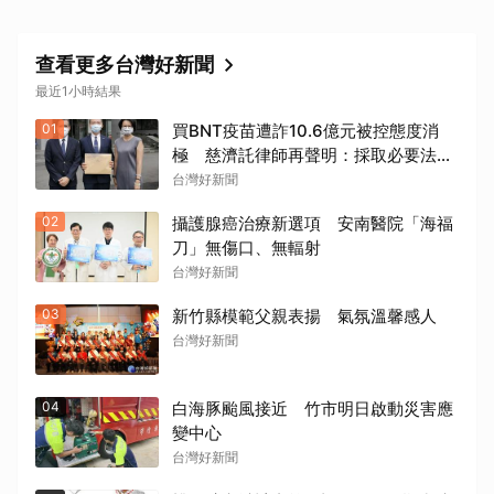
查看更多台灣好新聞
最近1小時結果
01
買BNT疫苗遭詐10.6億元被控態度消
極 慈濟託律師再聲明：採取必要法律
措施捍衛捐款大眾權益
台灣好新聞
02
攝護腺癌治療新選項 安南醫院「海福
刀」無傷口、無輻射
台灣好新聞
03
新竹縣模範父親表揚 氣氛溫馨感人
台灣好新聞
04
白海豚颱風接近 竹市明日啟動災害應
變中心
台灣好新聞