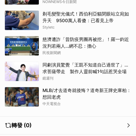
NOWNEWS今日新聞
剃毛變聖光儀式！西伯利亞貓閉眼站立宛如
升天 9500萬人看傻：已看見上帝
Styletc
慈濟遭詐「昔防疫男團再被挖」！羅一鈞近
況判若兩人…網不忍：擔心
民視新聞網
同劇演員驚覺「王凱不知道自己過世了」...
求菩薩帶走 製作人靈前喊1句話惹哭全場
鏡週刊
MLB/才去道奇就後悔？道奇新王牌史庫柏：
想回老虎
取消
中天電視台
轉發 (0)