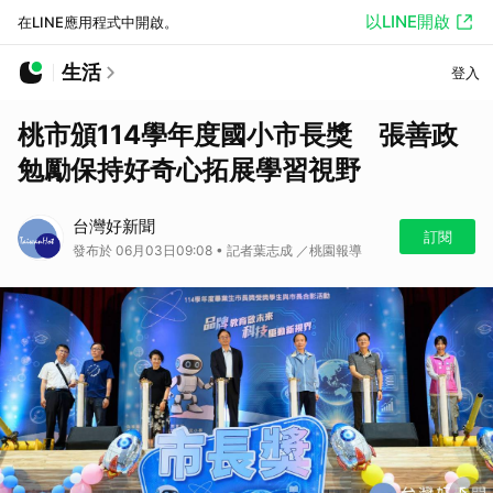
以LINE開啟
在LINE應用程式中開啟。
生活
登入
桃市頒114學年度國小市長獎 張善政
勉勵保持好奇心拓展學習視野
台灣好新聞
訂閱
發布於 06月03日09:08 • 記者葉志成 ／桃園報導