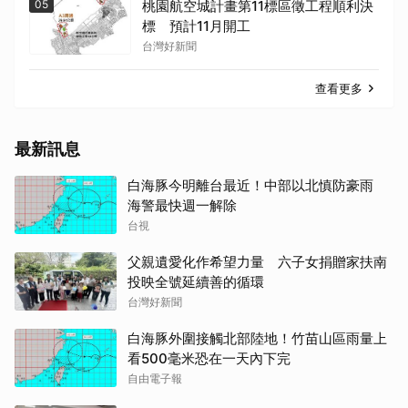
05
桃園航空城計畫第11標區徵工程順利決
標 預計11月開工
台灣好新聞
查看更多
最新訊息
白海豚今明離台最近！中部以北慎防豪雨
海警最快週一解除
台視
父親遺愛化作希望力量 六子女捐贈家扶南
投映全號延續善的循環
台灣好新聞
白海豚外圍接觸北部陸地！竹苗山區雨量上
看500毫米恐在一天內下完
自由電子報