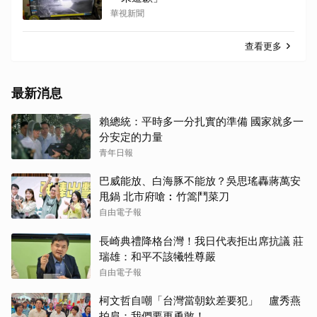
華視新聞
查看更多
最新消息
賴總統：平時多一分扎實的準備 國家就多一
分安定的力量
青年日報
巴威能放、白海豚不能放？吳思瑤轟蔣萬安
甩鍋 北市府嗆︰竹篙鬥菜刀
自由電子報
長崎典禮降格台灣！我日代表拒出席抗議 莊
瑞雄：和平不該犧牲尊嚴
自由電子報
柯文哲自嘲「台灣當朝欽差要犯」 盧秀燕
拍肩：我們要更勇敢！