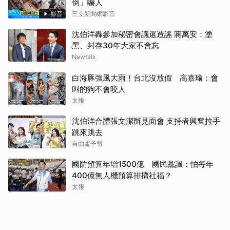
倒」嚇人
影音
三立新聞網影音
沈伯洋轟參加秘密會議還造謠 蔣萬安：塗
黑、封存30年大家不會忘
Newtalk
白海豚強風大雨！台北沒放假 高嘉瑜：會
叫的狗不會咬人
太報
沈伯洋合體張文潔辦見面會 支持者興奮拉手
跳來跳去
自由電子報
國防預算年增1500億 國民黨諷：怕每年
400億無人機預算排擠社福？
太報