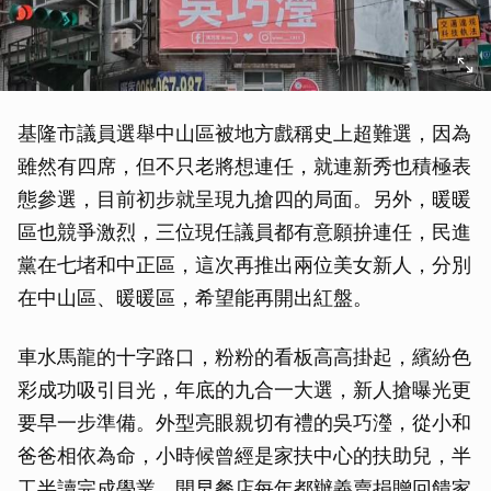
基隆市議員選舉中山區被地方戲稱史上超難選，因為
雖然有四席，但不只老將想連任，就連新秀也積極表
態參選，目前初步就呈現九搶四的局面。另外，暖暖
區也競爭激烈，三位現任議員都有意願拚連任，民進
黨在七堵和中正區，這次再推出兩位美女新人，分別
在中山區、暖暖區，希望能再開出紅盤。
車水馬龍的十字路口，粉粉的看板高高掛起，繽紛色
彩成功吸引目光，年底的九合一大選，新人搶曝光更
要早一步準備。外型亮眼親切有禮的吳巧瀅，從小和
爸爸相依為命，小時候曾經是家扶中心的扶助兒，半
工半讀完成學業，開早餐店每年都辦義賣捐贈回饋家