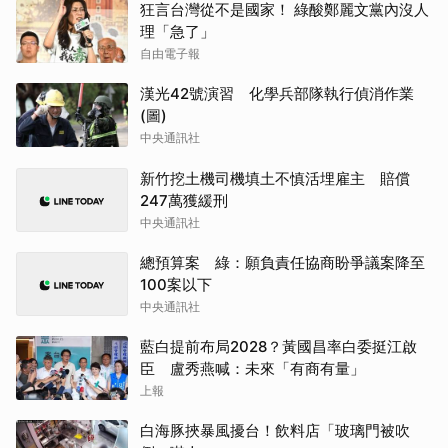
狂言台灣從不是國家！ 綠酸鄭麗文黨內沒人
理「急了」
自由電子報
漢光42號演習 化學兵部隊執行偵消作業
(圖)
中央通訊社
新竹挖土機司機填土不慎活埋雇主 賠償
247萬獲緩刑
中央通訊社
總預算案 綠：願負責任協商盼爭議案降至
100案以下
中央通訊社
藍白提前布局2028？黃國昌率白委挺江啟
臣 盧秀燕喊：未來「有商有量」
上報
白海豚挾暴風擾台！飲料店「玻璃門被吹