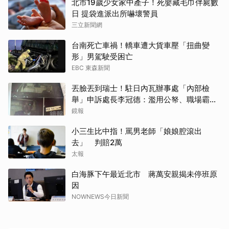
北市19歲少女家中產子！死嬰藏毛巾伴屍數
日 提袋進派出所嚇壞警員
三立新聞網
台南死亡車禍！轎車遭大貨車壓「扭曲變
形」男駕駛受困亡
EBC 東森新聞
丟臉丟到瑞士！駐日內瓦辦事處「內部檢
舉」申訴處長李冠德：濫用公帑、職場霸
凌、超速仔拒繳罰單 外交部要查了
鏡報
小三生比中指！罵男老師「娘娘腔滾出
去」 判賠2萬
太報
白海豚下午最近北市 蔣萬安親揭未停班原
取消
因
NOWNEWS今日新聞