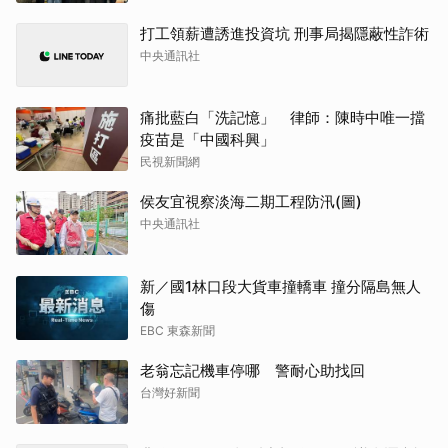
打工領薪遭誘進投資坑 刑事局揭隱蔽性詐術
中央通訊社
痛批藍白「洗記憶」 律師：陳時中唯一擋
疫苗是「中國科興」
民視新聞網
侯友宜視察淡海二期工程防汛(圖)
中央通訊社
新／國1林口段大貨車撞轎車 撞分隔島無人
傷
EBC 東森新聞
老翁忘記機車停哪 警耐心助找回
台灣好新聞