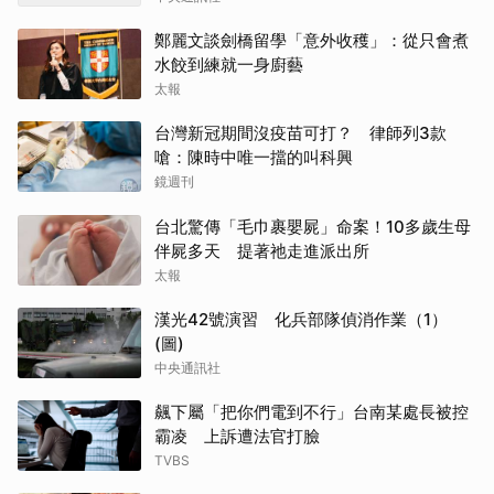
鄭麗文談劍橋留學「意外收穫」：從只會煮
水餃到練就一身廚藝
太報
台灣新冠期間沒疫苗可打？ 律師列3款
嗆：陳時中唯一擋的叫科興
鏡週刊
台北驚傳「毛巾裹嬰屍」命案！10多歲生母
伴屍多天 提著祂走進派出所
太報
漢光42號演習 化兵部隊偵消作業（1）
(圖)
中央通訊社
飆下屬「把你們電到不行」台南某處長被控
霸凌 上訴遭法官打臉
TVBS