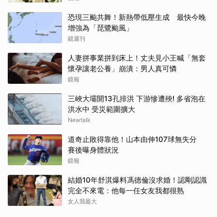
恐現三颱共舞！新熱帶低壓生成 最快今晚
增強為「琵鷺颱風」
鏡週刊
人妻拼事業拼到床上！丈夫見小王喊「無套
懷孕讓老公養」崩潰：男人真可憐
鏡報
三峽大壩開13孔排洪 下游慘遭殃! 多省泡在
洪水中 受災範圍擴大
Newtalk
道奇止敗得靠他！山本由伸107球無失分
賽後曝身體狀況
鏡報
結婚10年舒淇爆料馮德倫沒求婚！認剛認識
完全不來電：他每一任女友我都很熟
女人我最大