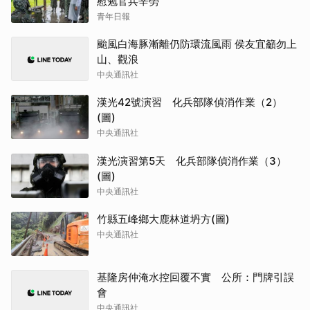
慰勉官兵辛勞
青年日報
颱風白海豚漸離仍防環流風雨 侯友宜籲勿上
山、觀浪
中央通訊社
漢光42號演習 化兵部隊偵消作業（2）
(圖)
中央通訊社
漢光演習第5天 化兵部隊偵消作業（3）
(圖)
中央通訊社
竹縣五峰鄉大鹿林道坍方(圖)
中央通訊社
基隆房仲淹水控回覆不實 公所：門牌引誤
會
中央通訊社