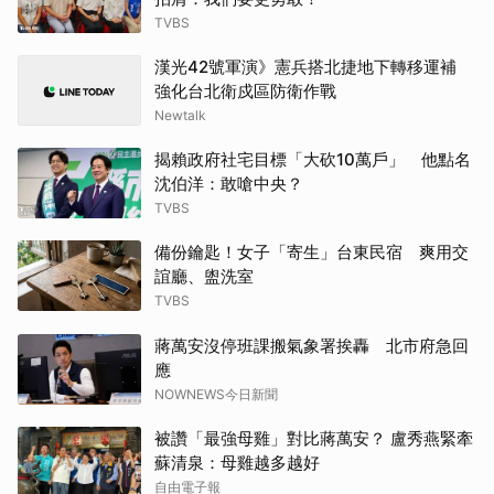
TVBS
漢光42號軍演》憲兵搭北捷地下轉移運補
強化台北衛戍區防衛作戰
Newtalk
揭賴政府社宅目標「大砍10萬戶」 他點名
沈伯洋：敢嗆中央？
TVBS
備份鑰匙！女子「寄生」台東民宿 爽用交
誼廳、盥洗室
TVBS
蔣萬安沒停班課搬氣象署挨轟 北市府急回
應
NOWNEWS今日新聞
被讚「最強母雞」對比蔣萬安？ 盧秀燕緊牽
蘇清泉：母雞越多越好
自由電子報