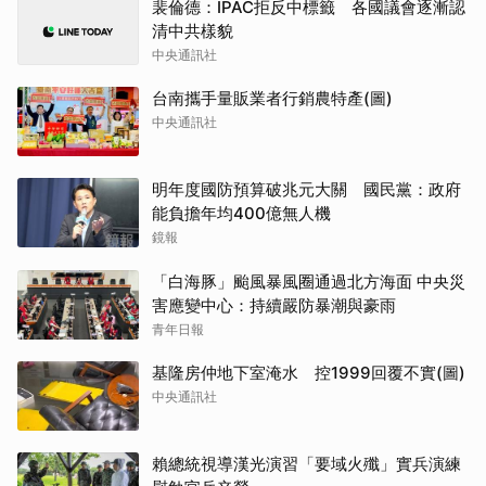
裴倫德：IPAC拒反中標籤 各國議會逐漸認
清中共樣貌
中央通訊社
台南攜手量販業者行銷農特產(圖)
中央通訊社
明年度國防預算破兆元大關 國民黨：政府
能負擔年均400億無人機
鏡報
「白海豚」颱風暴風圈通過北方海面 中央災
害應變中心：持續嚴防暴潮與豪雨
青年日報
基隆房仲地下室淹水 控1999回覆不實(圖)
中央通訊社
賴總統視導漢光演習「要域火殲」實兵演練