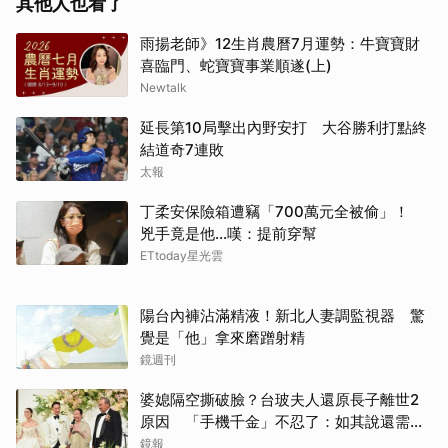
其他人也看了
雨揚老師》12生肖農曆7月運勢：牛寶寶財
喜臨門、蛇寶寶事業順遂(上)
Newtalk
延長第10局擊出內野安打 大谷勝利打點終
結道奇7連敗
太報
丁柔安保險箱遭竊「700萬元全被偷」！
兇手竟是他...嘆：提前穿幫
ETtoday星光雲
陽台內褲沾滿精液！新北人妻調監視器 驚
覺是「他」拿來磨蹭射精
鏡週刊
婆媳隔空撕破臉？台玻夫人還原長子離世2
原因 「手機千金」不忍了：如其說還需要
離開嗎？
鏡報