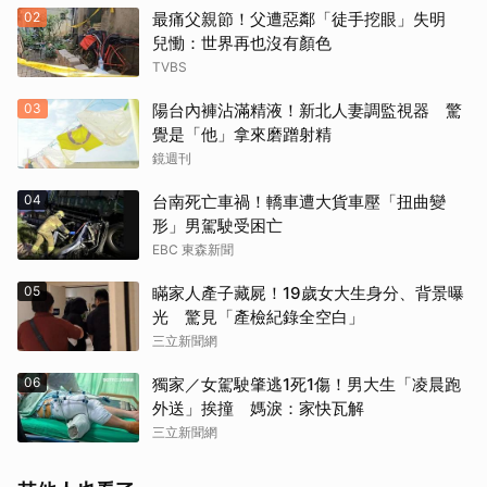
02
最痛父親節！父遭惡鄰「徒手挖眼」失明
兒慟：世界再也沒有顏色
TVBS
03
陽台內褲沾滿精液！新北人妻調監視器 驚
覺是「他」拿來磨蹭射精
鏡週刊
04
台南死亡車禍！轎車遭大貨車壓「扭曲變
形」男駕駛受困亡
EBC 東森新聞
05
瞞家人產子藏屍！19歲女大生身分、背景曝
光 驚見「產檢紀錄全空白」
三立新聞網
06
獨家／女駕駛肇逃1死1傷！男大生「凌晨跑
外送」挨撞 媽淚：家快瓦解
三立新聞網