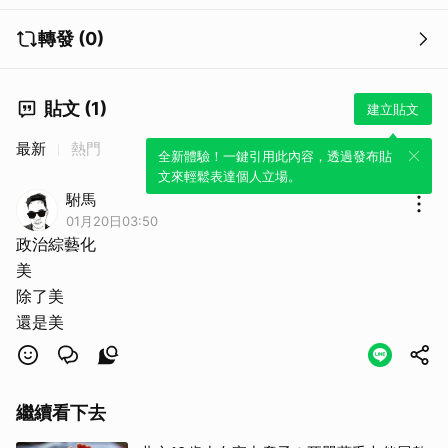
轉發 (0)
貼文 (1)
建立貼文
最新
熱門
全新體驗！一鍵引用此內容，透過發布貼
文來輕鬆表達個人立場。
駙馬
01月20日03:50
政治綜藝化
美
除了美
還是美
繼續看下去