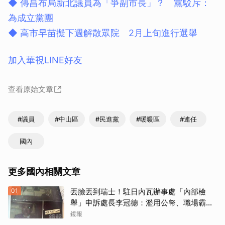
◆ 傳昌布局新北議員為「爭副市長」？ 黨駁斥：
為成立黨團
◆ 高市早苗擬下週解散眾院 2月上旬進行選舉
加入華視LINE好友
查看原始文章
#議員
#中山區
#民進黨
#暖暖區
#連任
國內
更多國內相關文章
01
丟臉丟到瑞士！駐日內瓦辦事處「內部檢
舉」申訴處長李冠德：濫用公帑、職場霸
凌、超速仔拒繳罰單 外交部要查了
鏡報