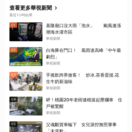
查看更多華視新聞
最近1小時結果
01
基隆廟口沒大雨「泡水」 颱風逢漲
潮海水灌市區
華視新聞
02
白海豚在門口！ 風雨達高峰「中午最
劇烈」
華視新聞
03
手搖飲跨界搶客！ 炒冰.茶香蛋撻.花
生牛奶新滋味
華視新聞
04
砰！桃園20年老樹連根拔起壓爛車 住
戶被驚醒
華視新聞
05
父魂斷貨車輪下 女兒淚控無照肇事
「未道歉」