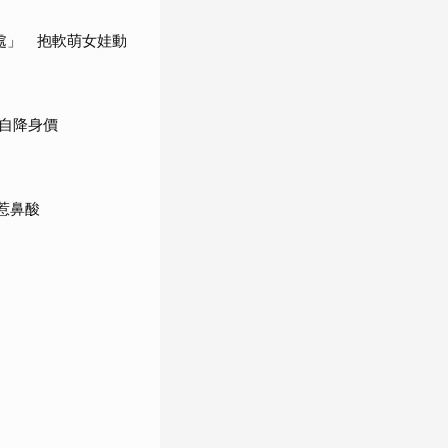
處」 抱軟萌女娃動
自降身價
惹鼻酸