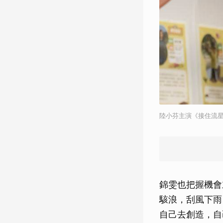
陸小芬主演《接住流
錦雯也把握機會
駭浪，刮風下雨
自己去創造，自