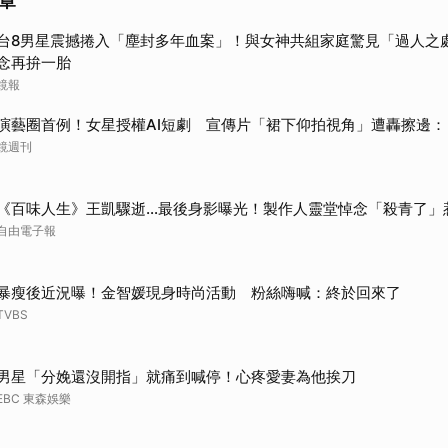
章
台8男星震撼捲入「塵封多年血案」！與女神共組家庭驚見「過人之
念再拚一胎
鏡報
演藝圈首例！女星授權AI短劇 宣傳片「裙下仰拍視角」遭轟擦邊：
鏡週刊
《百味人生》王凱驟逝…最後身影曝光！製作人靈堂悼念「殺青了」
自由電子報
暴瘦後近況曝！金智媛現身時尚活動 粉絲嗨喊：終於回來了
TVBS
男星「分娩還沒開指」就痛到喊停！心疼愛妻為他挨刀
EBC 東森娛樂