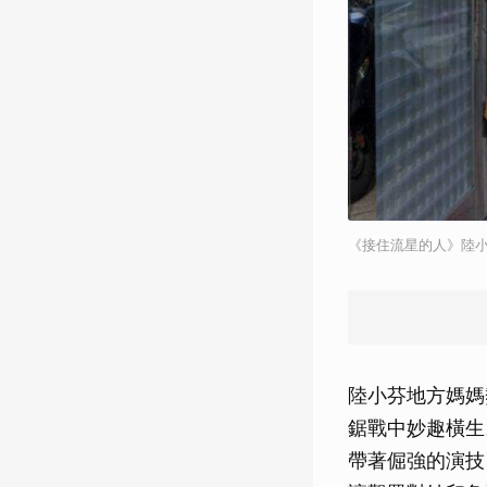
《接住流星的人》陸
陸小芬地方媽媽
鋸戰中妙趣橫生
帶著倔強的演技