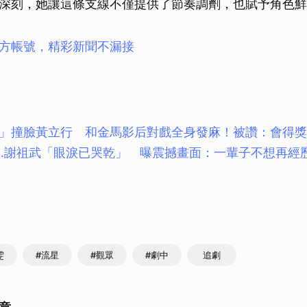
深刻，她讓這條支線不僅提供了節奏調劑，也賦予角色鮮
方帳號，精彩新聞不漏接
」撞臉黃立行 和金馬影后對戲全身發麻！被讚：會得獎
…謝祖武「眼淚已哭乾」 曝震撼畫面：一輩子不想再經
雯
#流星
#觀眾
#劇中
追劇