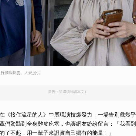
銀行攔截錦雯。大愛提供
廣告（請繼續閱讀本文）
在《接住流星的人》中展現演技爆發力，一場告別戲幾乎
輩們驚豔到全身雞皮疙瘩，也讓網友紛紛留言：「我看到
的了不起，用一輩子來證實自己獨有的能量！」