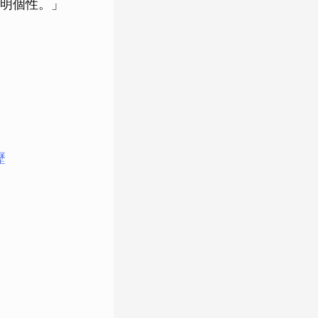
明個性。」
歷