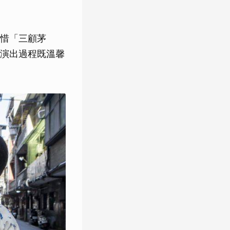
惜「三顧茅
演出過程既溫馨