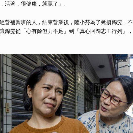
，活著，很健康，就贏了」。
經營補習班的人，結束營業後，陸小芬為了延攬錦雯，不
讓錦雯從「心有餘但力不足」到「真心回歸志工行列」，