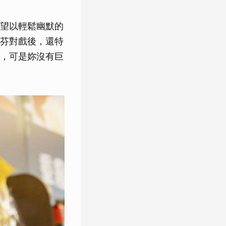
望以輕鬆幽默的
芬對戲後，還特
，可是妳沒有巨