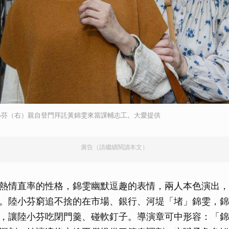
取消
小芬（右）親自登門拜託黃錦雯來當課輔志工。大愛提供
廣告（請繼續閱讀本文）
熱情直率的性格，錦雯幽默逗趣的表情，兩人本色演出，
。陸小芬窮追不捨的在市場、銀行、河堤「堵」錦雯，錦
，讓陸小芬吃閉門羹、碰軟釘子。導演章可中形容：「錦