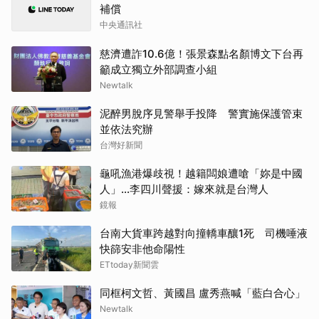
補償
中央通訊社
慈濟遭詐10.6億！張景森點名顏博文下台再
籲成立獨立外部調查小組
Newtalk
泥醉男脫序見警舉手投降 警實施保護管束
並依法究辦
台灣好新聞
龜吼漁港爆歧視！越籍闆娘遭嗆「妳是中國
人」...李四川聲援：嫁來就是台灣人
鏡報
台南大貨車跨越對向撞轎車釀1死 司機唾液
快篩安非他命陽性
ETtoday新聞雲
同框柯文哲、黃國昌 盧秀燕喊「藍白合心」
Newtalk