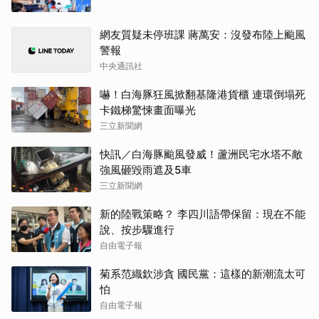
網友質疑未停班課 蔣萬安：沒發布陸上颱風
警報
中央通訊社
嚇！白海豚狂風掀翻基隆港貨櫃 連環倒塌死
卡鐵梯驚悚畫面曝光
三立新聞網
快訊／白海豚颱風發威！蘆洲民宅水塔不敵
強風砸毀雨遮及5車
三立新聞網
新的陸戰策略？ 李四川語帶保留：現在不能
說、按步驟進行
自由電子報
菊系范織欽涉貪 國民黨：這樣的新潮流太可
怕
自由電子報