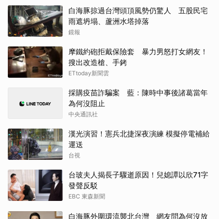
白海豚掠過台灣頭頂風勢仍驚人 五股民宅
雨遮坍塌、蘆洲水塔掉落
鏡報
摩鐵約砲拒戴保險套 暴力男怒打女網友！
搜出改造槍、手銬
ETtoday新聞雲
採購疫苗詐騙案 藍：陳時中事後諸葛當年
為何沒阻止
中央通訊社
漢光演習！憲兵北捷深夜演練 模擬停電補給
運送
台視
台玻夫人揭長子驟逝原因！兒媳譚以欣71字
發聲反駁
EBC 東森新聞
白海豚外圍環流襲北台灣 網友問為何沒放