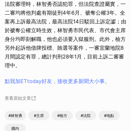
法院審理時，林智勇否認犯罪，但法院查證屬實，一
二審均將他判處有期徒刑4年6月、褫奪公權3年。全
案再上訴最高法院，最高法院14日駁回上訴定讞；由
於褫奪公權立時生效，林智勇市民代表、市代會主席
身分均即刻解職，他也必須要入獄服刑。此外，檢方
另外起訴他借牌投標、賄選等案件，一審宜蘭地院8
月間認定有罪，總計判刑28年1月，目前上訴二審審
理中。
點我加ETtoday好友，接收更多新聞大小事。
查看原始文章
#林智勇
#主席
#檢方
#法院
#地點
國內