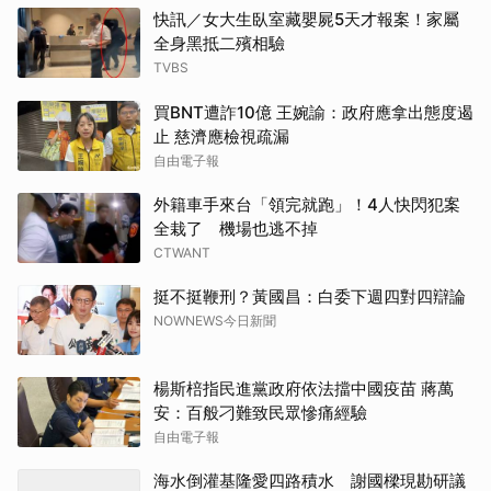
快訊／女大生臥室藏嬰屍5天才報案！家屬
全身黑抵二殯相驗
TVBS
買BNT遭詐10億 王婉諭：政府應拿出態度遏
止 慈濟應檢視疏漏
自由電子報
外籍車手來台「領完就跑」！4人快閃犯案
全栽了 機場也逃不掉
CTWANT
挺不挺鞭刑？黃國昌：白委下週四對四辯論
NOWNEWS今日新聞
楊斯棓指民進黨政府依法擋中國疫苗 蔣萬
安：百般刁難致民眾慘痛經驗
自由電子報
海水倒灌基隆愛四路積水 謝國樑現勘研議