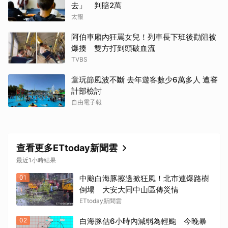
去」 判賠2萬
太報
阿伯車廂內狂罵女兒！列車長下班後勸阻被
爆揍 雙方打到頭破血流
TVBS
童玩節風波不斷 去年遊客數少6萬多人 遭審
計部檢討
取消
自由電子報
查看更多ETtoday新聞雲
最近1小時結果
01
中颱白海豚擦邊掀狂風！北市連爆路樹
倒塌 大安大同中山區傳災情
ETtoday新聞雲
02
白海豚估6小時內減弱為輕颱 今晚暴