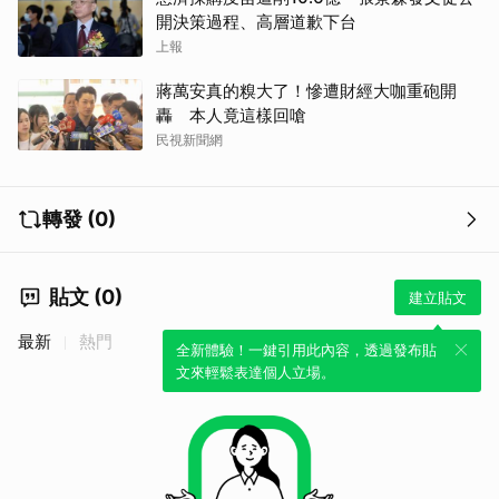
開決策過程、高層道歉下台
上報
蔣萬安真的糗大了！慘遭財經大咖重砲開
轟 本人竟這樣回嗆
民視新聞網
轉發 (0)
貼文 (0)
建立貼文
最新
熱門
全新體驗！一鍵引用此內容，透過發布貼
文來輕鬆表達個人立場。