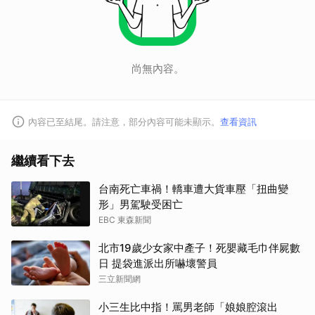
尚無內容。
內容已至結尾。請注意，部分內容可能未顯示。
查看資訊
繼續看下去
台南死亡車禍！轎車遭大貨車壓「扭曲變
形」男駕駛受困亡
EBC 東森新聞
北市19歲少女家中產子！死嬰藏毛巾伴屍數
日 提袋進派出所嚇壞警員
三立新聞網
小三生比中指！罵男老師「娘娘腔滾出