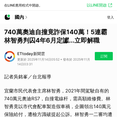
以LINE開啟
在LINE應用程式中開啟。
國內
登入
740萬奧迪自撞竟詐保140萬！5連霸
林智勇判囚4年6月定讞...立即解職
ETtoday新聞雲
訂閱
更新於 2025年11月14日05:52 • 發布於 2025年11月
14日03:31
記者吳銘峯／台北報導
宜蘭市民代表會主席林智勇，2021年間駕駛自有的
740萬元奧迪RS7，自撞電線杆，需高額維修費。林
智勇竟以市代會配車製造假車禍，企圖領出140萬元
保險給付，遭檢方識破提起公訴。林智勇一二審均遭