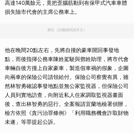
高達140萬餘元，竟把歪腦筋動到有保甲式汽車車體
損失險市代會的主席公務車上。
廣告（請繼續閱讀本文）
他在晚間20點左右，先將自撞的豪車開回事發地
點，而後指揮公務車陳姓駕駛與鄧姓助理，將市代會
車輛自後方撞上自家豪車，製造假車禍的假象，企圖
向兩車的保險公司請領給付。保險公司察覺有異，雖
然林智勇確認事發地點並無公家監視器，但保險公司
人員到實地訪查，向附近私人住家調取監視器畫面
後，查出林智勇的惡行。全案報請宜蘭地檢署偵辦，
檢方依照《貪污治罪條例》「利用職務機會詐取財物
未遂」等罪提起公訴。