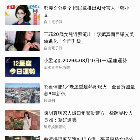
鄭麗文分身？ 國民黨推出AI發言人「鄭小
文」
自由電子報
王菲20歲女兒近照流出！李嫣真面目曝光美
貌進化「全面升級」
自由電子報
小孟老師2026年08月10日(一)星座運勢
清水孟星座塔羅
都更停擺1／老屋重建熱潮熄火 全台拆照量
創6年新低
鏡週刊
陳明真與家人爆口角驚動警方 欲跨界投入
長照：寫好遺囑
緯來娛樂新聞
慈濟採購疫苗遭削10.6億 張景森發文促公