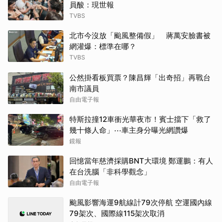
員酸：現世報
TVBS
北市今沒放「颱風整備假」 蔣萬安臉書被
網灌爆：標準在哪？
TVBS
公然掛看板買票？陳昌輝「出奇招」再戰台
南市議員
自由電子報
特斯拉撞12車衝光華夜市！賓士擋下「救了
幾十條人命」⋯車主身分曝光網讚爆
鏡報
回憶當年慈濟採購BNT大環境 鄭運鵬：有人
在台洗腦「非科學觀念」
自由電子報
颱風影響海運9航線計79次停航 空運國內線
79架次、國際線115架次取消