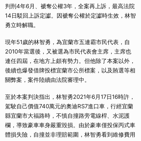
判刑4年6月、褫奪公權3年，全案再上訴，最高法院
14日駁回上訴定讞。因褫奪公權於定讞時生效，林智
勇立時解職。
現年51歲的林智勇，為宜蘭市五連霸市民代表，自
2010年當選後，又被選為市民代表會主席，主席也
連任四屆，在地方上頗有勢力。但他除了本案以外，
後續也爆發借牌投標宜蘭市公所標案，以及賄選等相
關弊案，案件陸續由法院審理中。
至於本案判決指出，林智勇2021年6月17日16時許，
駕駛自己價值740萬元的奧迪RS7進口車，行經宜蘭
縣宜蘭市大福路時，不慎自撞路旁電線桿、水泥護
欄，導致豪車車身嚴重毀損。由於豪車僅投保丙式車
體損失險，自撞並非理賠範圍，林智勇看到維修費用