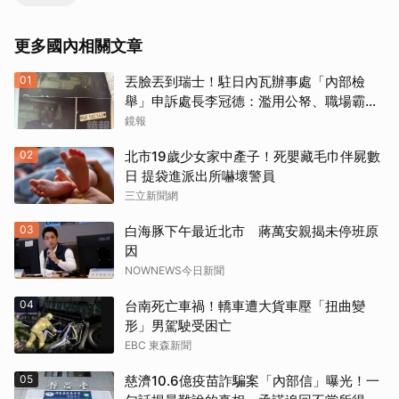
更多國內相關文章
01
丟臉丟到瑞士！駐日內瓦辦事處「內部檢
舉」申訴處長李冠德：濫用公帑、職場霸
凌、超速仔拒繳罰單 外交部要查了
鏡報
02
北市19歲少女家中產子！死嬰藏毛巾伴屍數
日 提袋進派出所嚇壞警員
三立新聞網
03
白海豚下午最近北市 蔣萬安親揭未停班原
因
NOWNEWS今日新聞
04
台南死亡車禍！轎車遭大貨車壓「扭曲變
形」男駕駛受困亡
EBC 東森新聞
05
慈濟10.6億疫苗詐騙案「內部信」曝光！一