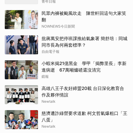
青年日報
民眾內褲被颱風吹走 陳世軒回這句大家笑
翻
NOWNEWS今日新聞
批蔣萬安把停班課推給氣象署 簡舒培：同城
同市長為何兩套標準？
自由電子報
小蝦米揭21億黑金 學甲「揭弊里長」李新
進病逝 67萬噸爐碴還沒清完
鏡報
高雄八王子友好締盟20載 台日深化教育合
作及夥伴情誼
Newtalk
慈濟遭詐綠營要求道歉 柯文哲氣爆粗口「王
八蛋」
Newtalk