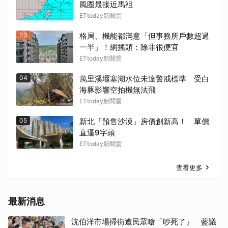
風圈最接近馬祖
ETtoday新聞雲
03
格局、機能都滿意「但事務所戶數超過
一半」！網搖頭：除非很便宜
ETtoday新聞雲
04
萬里溪堰塞湖水位未達警戒標準 受白
海豚影響空拍機無法飛
ETtoday新聞雲
05
新北「預售沙漠」房價創新高！ 單價
直逼9字頭
ETtoday新聞雲
查看更多
最新消息
沈伯洋市場掃街遭民眾嗆「吵死了」 藍議