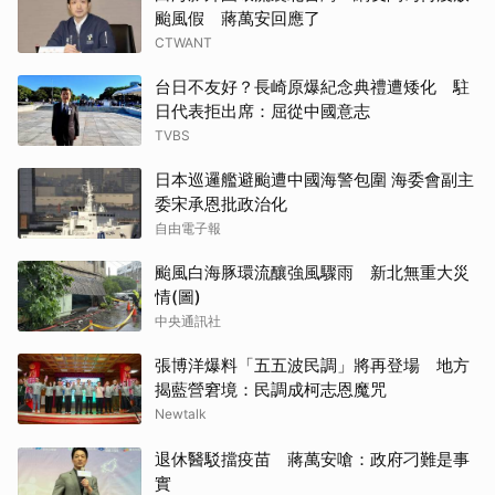
颱風假 蔣萬安回應了
CTWANT
台日不友好？長崎原爆紀念典禮遭矮化 駐
日代表拒出席：屈從中國意志
TVBS
日本巡邏艦避颱遭中國海警包圍 海委會副主
委宋承恩批政治化
自由電子報
颱風白海豚環流釀強風驟雨 新北無重大災
情(圖)
中央通訊社
張博洋爆料「五五波民調」將再登場 地方
揭藍營窘境：民調成柯志恩魔咒
Newtalk
退休醫駁擋疫苗 蔣萬安嗆：政府刁難是事
實