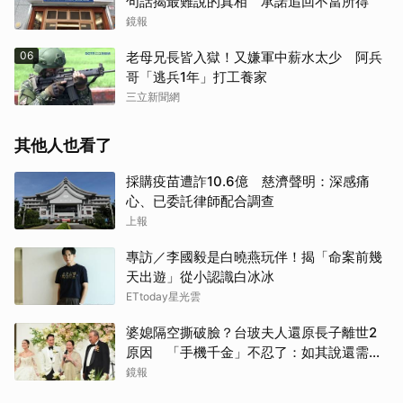
句話揭最難說的真相 承諾追回不當所得
鏡報
06
老母兄長皆入獄！又嫌軍中薪水太少 阿兵
哥「逃兵1年」打工養家
三立新聞網
其他人也看了
採購疫苗遭詐10.6億 慈濟聲明：深感痛
心、已委託律師配合調查
上報
專訪／李國毅是白曉燕玩伴！揭「命案前幾
天出遊」從小認識白冰冰
ETtoday星光雲
婆媳隔空撕破臉？台玻夫人還原長子離世2
原因 「手機千金」不忍了：如其說還需要
離開嗎？
鏡報