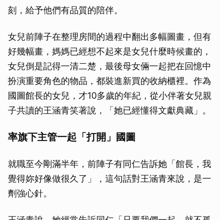
刻，給予他們有品質的陪伴。
女兒前陣子在整理房間的過程中翻出多幅圖畫，但有
好幾幅畫，媽媽已經想不起來是女兒什麼時候畫的，
女兒倒是記得一清二楚，最後母女倆一起把在回憶中
扮演重要角色的物品，都裝進新買的收納櫃裡。作為
國圖館長的女兒，才10多歲的年紀，從小伴著女兒親
子共讀的王涵青笑著說，「她已經懂得文獻典藏」。
率旗下主管一起「打開」國圖
就職至今剛滿半年，前陣子有同仁告訴她「館長，我
覺得妳好像做很久了」，這句話對王涵青來說，是一
劑強心針。
王涵青說，她經常告訴同仁「只要我們一起，就不孤