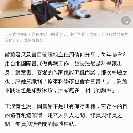
王涵青率領旗下六位主管一同受訪，一起「打開」國圖，分享經營國圖的
業務方針。黃建賓攝影
館藏發展及書目管理組主任周倩如分享，每年都會利
用台北國際書展做典藏工作，館長雖然是科學家出
身，對童書、喜愛的作家也能侃侃而談，那次經驗之
後，讓她意識到「原來科學家也會看童書！」，對繪
本關注也是如數家珍，大家處在「相同的頻率」。
王涵青也說，圖書館不是只有保存書籍，它存在的目
的還有創造知識，建立人與人之間、館員與館員之
間、館員與讀者間的情感連結。