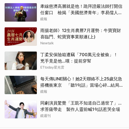
牽線慈濟高層就是他！跪拜證嚴法師打開信
任窗口 檢揭「美國慈濟青年」李易儒人脈
網絡
鏡報
雨揚老師》12生肖農曆7月運勢：牛寶寶財
喜臨門、蛇寶寶事業順遂(上)
Newtalk
丁柔安保險箱遭竊「700萬元全被偷」！
兇手竟是他...嘆：提前穿幫
ETtoday星光雲
每天傳LINE關心！她2天聯絡不上25歲兒急
搭機衝東京 「聽1句話」當場心碎...結局看
哭網
鏡報
同劇演員驚覺「王凱不知道自己過世了」...
求菩薩帶走 製作人靈前喊1句話惹哭全場
鏡週刊