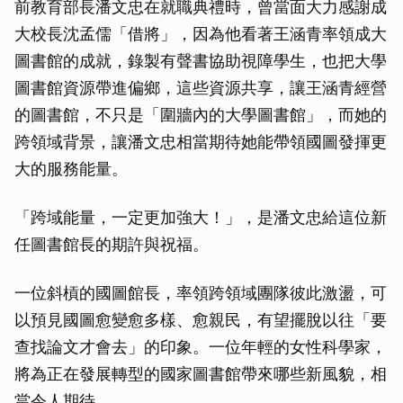
前教育部長潘文忠在就職典禮時，曾當面大力感謝成
大校長沈孟儒「借將」，因為他看著王涵青率領成大
圖書館的成就，錄製有聲書協助視障學生，也把大學
圖書館資源帶進偏鄉，這些資源共享，讓王涵青經營
的圖書館，不只是「圍牆內的大學圖書館」，而她的
跨領域背景，讓潘文忠相當期待她能帶領國圖發揮更
大的服務能量。
「跨域能量，一定更加強大！」，是潘文忠給這位新
任圖書館長的期許與祝福。
一位斜槓的國圖館長，率領跨領域團隊彼此激盪，可
以預見國圖愈變愈多樣、愈親民，有望擺脫以往「要
查找論文才會去」的印象。一位年輕的女性科學家，
將為正在發展轉型的國家圖書館帶來哪些新風貌，相
當令人期待。