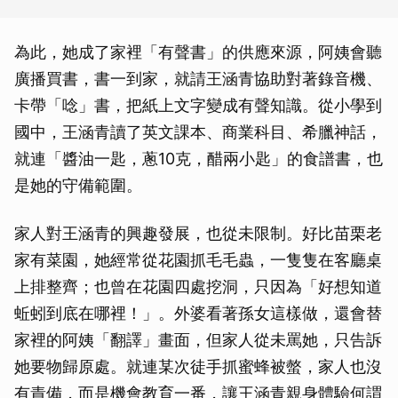
為此，她成了家裡「有聲書」的供應來源，阿姨會聽
廣播買書，書一到家，就請王涵青協助對著錄音機、
卡帶「唸」書，把紙上文字變成有聲知識。從小學到
國中，王涵青讀了英文課本、商業科目、希臘神話，
就連「醬油一匙，蔥10克，醋兩小匙」的食譜書，也
是她的守備範圍。
家人對王涵青的興趣發展，也從未限制。好比苗栗老
家有菜園，她經常從花園抓毛毛蟲，一隻隻在客廳桌
上排整齊；也曾在花園四處挖洞，只因為「好想知道
蚯蚓到底在哪裡！」。外婆看著孫女這樣做，還會替
家裡的阿姨「翻譯」畫面，但家人從未罵她，只告訴
她要物歸原處。就連某次徒手抓蜜蜂被螫，家人也沒
有責備，而是機會教育一番，讓王涵青親身體驗何謂