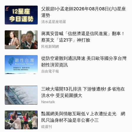
父親節!小孟老師2026年08月08日(六)星座
運勢
清水孟星座塔羅
蔣萬安昔喊「信慈濟還是信民進黨」翻車！
蔡英文「這21字」神打臉
民視新聞網
從防空避難到通訊降速 美日歐等國分享台灣
韌性演習資訊
自由電子報
三峽大壩開13孔排洪 下游慘遭殃! 多省泡在
洪水中 受災範圍擴大
Newtalk
豔麗網美與情敵互毆低Ｖ上衣遭扯走光 網
民只論身材不論是非公審小三
鏡週刊