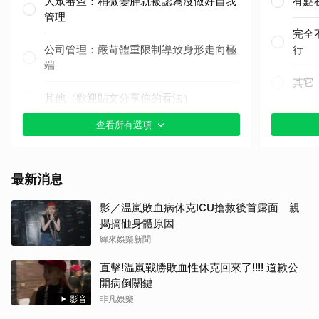
大眾審查：稍微變胖就被認為沒做好自我
有點
管理
完全
取消
公司管理：嚴苛體重限制導致身形走向極
行
端
其它
其他（歡迎貼文分享你的看法）
查看所有選項
最新消息
影／温嵐敗血病休克ICU搶救後首露面 親
揭搞砸身體原因
緯來娛樂新聞
直擊!温嵐戰勝敗血性休克回來了!!!! 道歉公
開病倒關鍵
影音
非凡娛樂