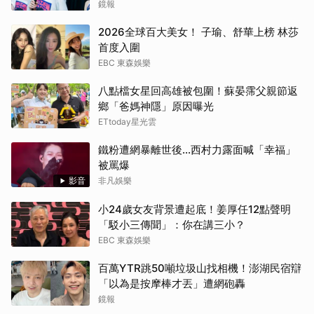
「最狂老爸」
鏡報
2026全球百大美女！ 子瑜、舒華上榜 林莎
首度入圍
EBC 東森娛樂
八點檔女星回高雄被包圍！蘇晏霈父親節返
鄉「爸媽神隱」原因曝光
ETtoday星光雲
鐵粉遭網暴離世後...西村力露面喊「幸福」
被罵爆
影音
非凡娛樂
小24歲女友背景遭起底！姜厚任12點聲明
「駁小三傳聞」：你在講三小？
EBC 東森娛樂
百萬YTR跳50噸垃圾山找相機！澎湖民宿辯
「以為是按摩棒才丟」遭網砲轟
鏡報