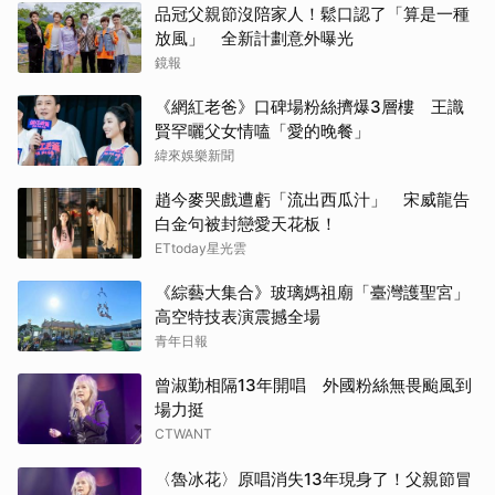
品冠父親節沒陪家人！鬆口認了「算是一種
放風」 全新計劃意外曝光
鏡報
《網紅老爸》口碑場粉絲擠爆3層樓 王識
賢罕曬父女情嗑「愛的晚餐」
緯來娛樂新聞
趙今麥哭戲遭虧「流出西瓜汁」 宋威龍告
白金句被封戀愛天花板！
ETtoday星光雲
《綜藝大集合》玻璃媽祖廟「臺灣護聖宮」
高空特技表演震撼全場
青年日報
曾淑勤相隔13年開唱 外國粉絲無畏颱風到
場力挺
CTWANT
〈魯冰花〉原唱消失13年現身了！父親節冒