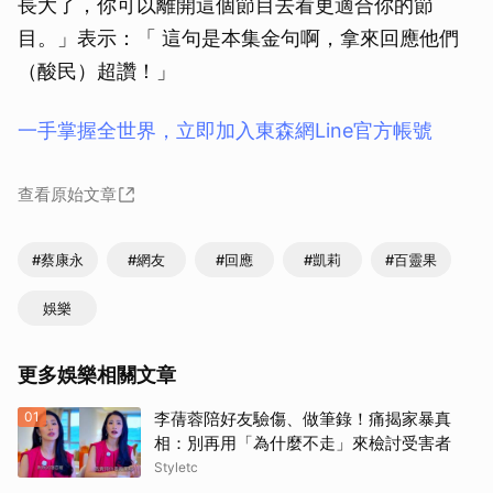
長大了，你可以離開這個節目去看更適合你的節
目。」表示：「 這句是本集金句啊，拿來回應他們
（酸民）超讚！」
一手掌握全世界，立即加入東森網Line官方帳號
查看原始文章
#蔡康永
#網友
#回應
#凱莉
#百靈果
娛樂
更多娛樂相關文章
01
李蒨蓉陪好友驗傷、做筆錄！痛揭家暴真
相：別再用「為什麼不走」來檢討受害者
Styletc