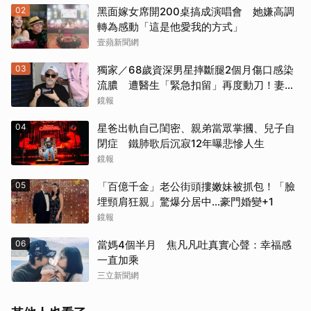
02
黑面嫁女席開200桌搞成演唱會 她嫌高調
轉為感動「這是他愛我的方式」
壹蘋新聞網
03
獨家／68歲資深男星摔斷腿2個月傷口感染
流膿 遭醫生「緊急扣留」再度動刀！妻心
力交瘁曝現況
鏡報
04
星爸出軌自己閨密、親弟當眾掌摑、兒子自
閉症 鐵肺歌后沉寂12年曝悲慘人生
鏡報
05
「百億千金」老公街頭摟嫩妹被抓包！「臉
埋頸肩狂親」驚爆分居中...豪門婚變+1
鏡報
06
當媽4個半月 焦凡凡吐真實心聲：幸福感
一直加乘
三立新聞網