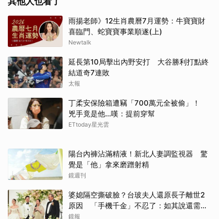
其他人也看了
雨揚老師》12生肖農曆7月運勢：牛寶寶財
喜臨門、蛇寶寶事業順遂(上)
Newtalk
延長第10局擊出內野安打 大谷勝利打點終
結道奇7連敗
太報
丁柔安保險箱遭竊「700萬元全被偷」！
兇手竟是他...嘆：提前穿幫
ETtoday星光雲
陽台內褲沾滿精液！新北人妻調監視器 驚
覺是「他」拿來磨蹭射精
鏡週刊
婆媳隔空撕破臉？台玻夫人還原長子離世2
原因 「手機千金」不忍了：如其說還需要
離開嗎？
鏡報