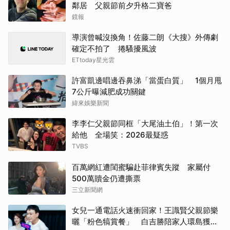
鄰居 父親節前夕升格二寶爸
鏡報
導演曾喊沒換角！佐藤二朗《大搜》外傳劇
確定不拍了 捲騷擾風波
ETtoday星光雲
許富凱邊唱邊吞鼻涕「當蛋白質」 1個月甩
7公斤曝減肥成功關鍵
緯來娛樂新聞
李李仁父親節同框「大尾油土伯」！第一次
給他 全場笑：2026最疑惑
TVBS
百萬網紅遭閨蜜騙赴菲律賓失蹤 家屬付
500萬贖金仍遭撕票
三立新聞網
女兒一通電話火速衝回家！王識賢父親節樂
曬「粉色犒賞餐」 白吉勝陪家人環島獲封