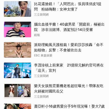
比花還搶鏡！「人間芭比」張員瑛俏皮1提
問 粉絲嗨翻：女神太懂了
三立新聞網
腦出血後半癱！40歲男星「開庭前」極祕出
院 涉非法賭博、酒駕預計14日受審
鏡報
派助理颱風天護植栽！愛莉莎莎挨轟「命不
如植物」反擊：不會被吹出去
EBC 東森娛樂
李茂珍槓上前東家 21億韓元解約官司將在
「這天」宣判
三立新聞網
樂天女孩熊霓重機老爸超狂曝光！帶隊友吃
火鍋被封國民岳父
三立新聞網
蕭亞軒小16歲舊愛分手5年現況曝！娶大7歲