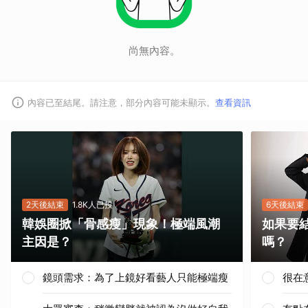
尚無內容。
內容已至結尾。請注意，部分內容可能未顯示。
查看資訊
2天後結束
1.8K人已投
6天後結束
韓娛圈掀「骨感瘦」現象！極端風潮
如果要
主因是？
嗎？
鏡頭需求：為了上鏡好看藝人只能極端瘦
很在