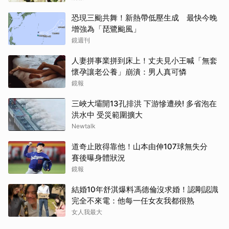
恐現三颱共舞！新熱帶低壓生成 最快今晚
增強為「琵鷺颱風」
鏡週刊
人妻拼事業拼到床上！丈夫見小王喊「無套
懷孕讓老公養」崩潰：男人真可憐
鏡報
三峽大壩開13孔排洪 下游慘遭殃! 多省泡在
洪水中 受災範圍擴大
Newtalk
道奇止敗得靠他！山本由伸107球無失分
賽後曝身體狀況
鏡報
結婚10年舒淇爆料馮德倫沒求婚！認剛認識
完全不來電：他每一任女友我都很熟
女人我最大