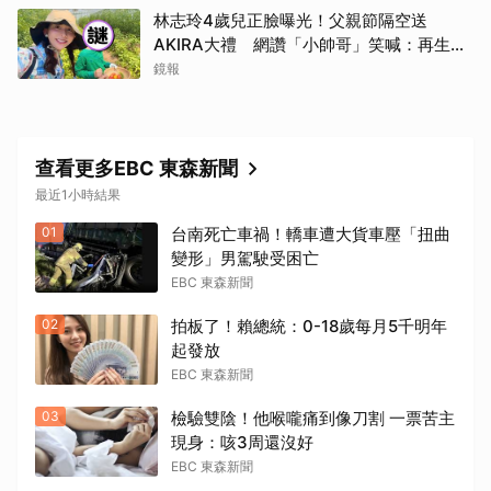
林志玲4歲兒正臉曝光！父親節隔空送
AKIRA大禮 網讚「小帥哥」笑喊：再生一
個
鏡報
查看更多EBC 東森新聞
最近1小時結果
01
台南死亡車禍！轎車遭大貨車壓「扭曲
變形」男駕駛受困亡
EBC 東森新聞
02
拍板了！賴總統：0-18歲每月5千明年
起發放
EBC 東森新聞
03
檢驗雙陰！他喉嚨痛到像刀割 一票苦主
現身：咳3周還沒好
EBC 東森新聞