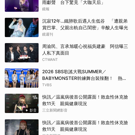
雨獻聲 台下驚見「大咖天后」
鏡報
沉寂12年…鐵肺歌后遇人生低谷 「遭親弟
賞巴掌、父親出軌自己閨密」辛酸人生曝光
鏡週刊
周渝民、言承旭暖心祝福吳建豪 阿信曝三
人私下真面目
CTWANT
2026 SBS歌謠大戰SUMMER／
BABYMONSTER幹練舞台裝辣翻！ 熱情
邀舞：跟我們一起跳
TVBS
快訊／温嵐病後首公開露面！敗血性休克搶
救11天 親揭健康現況
影音
三立新聞網影音
快訊／温嵐病後首公開露面！敗血性休克搶
救11天 親揭健康現況