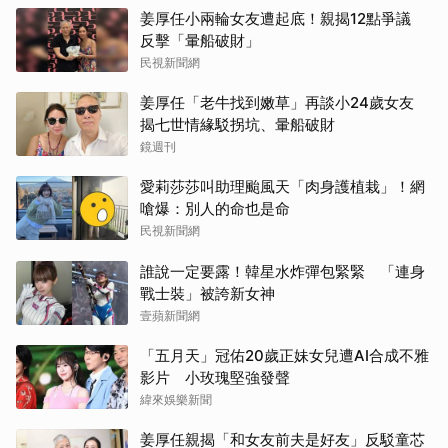
姜厚任小兩輪女友遭起底！親揭12點爭議
反擊「暈船破財」
民視新聞網
姜厚任「老牛找到嫩草」再談小24歲女友
揭七世情緣駁拐坑、暈船破財
鏡週刊
愛莉莎莎叫助理颱風天「肉身護植栽」！網
嗆爆：別人的命也是命
民視新聞網
誰說一定要露！韓星水炸彈包緊緊 「連身
戰士裝」被誇新女神
壹蘋新聞網
「五月天」冠佑20歲正妹女兒遭AI合成不雅
影片 小玫瑰堅強發聲
緯來娛樂新聞
姜厚任親揭「和女友前夫是好友」反駁童芯