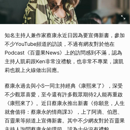
知名主持人兼作家蔡康永近日因為要宣傳新書，參加
不少YouTube頻道的訪談，不過有網友對於他在
Podcast《百靈果News》上的訪問感到不滿，認為
主持人凱莉跟Ken非常沒禮貌，也非常不專業，讓凱
莉也親上火線做出回應。
蔡康永過去與小S一同主持經典《康熙來了》，深受
不少觀眾喜愛，至今還有許多觀眾期待2人能再重啟
《康熙來了》。近日蔡康永推出新書《你願意，人生
就會值得：蔡康永的情商課3》，上了阿滴、伯恩、
百靈果等頻道上宣傳新書。其中不少網友對於百靈果
主持人詢問蔡康永的環節，認為十分沒有禮貌。