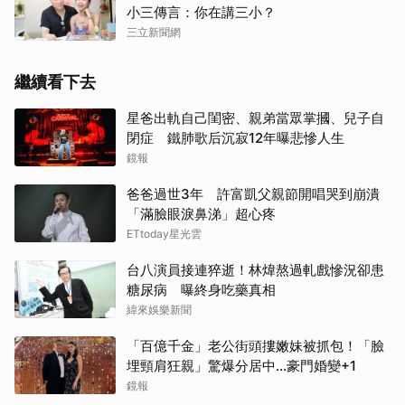
小三傳言：你在講三小？
三立新聞網
繼續看下去
星爸出軌自己閨密、親弟當眾掌摑、兒子自
閉症 鐵肺歌后沉寂12年曝悲慘人生
鏡報
爸爸過世3年 許富凱父親節開唱哭到崩潰
「滿臉眼淚鼻涕」超心疼
ETtoday星光雲
台八演員接連猝逝！林煒熬過軋戲慘況卻患
糖尿病 曝終身吃藥真相
緯來娛樂新聞
「百億千金」老公街頭摟嫩妹被抓包！「臉
埋頸肩狂親」驚爆分居中...豪門婚變+1
鏡報