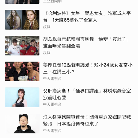
三立新聞網
《哈利波特》女星「榮恩女友」進軍成人平
台 1天賺65萬救了全家人
鏡報
胡瓜親自示範韓團震胸舞 慘變「震肚子」
畫面曝光笑翻全場
鏡報
姜厚任發12點聲明護愛！駁小24歲女友當小
三：在講三小？
中天電視台
父肝癌病逝！「仙界口譯姐」林琇琪錄音室
淚崩吐心聲
中天電視台
浪人祭重磅陣容連發！國蛋重返家鄉開唱喊
緊張 日本搖滾傳奇也來了
中天電視台