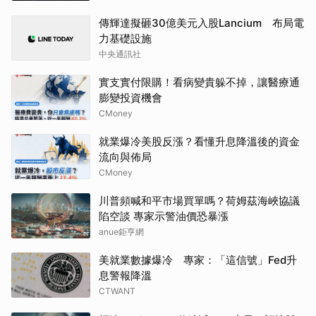
傳輝達擬砸30億美元入股Lancium 布局電
力基礎設施
中央通訊社
實支實付限購！看病變貴躲不掉，讓醫療通
膨變投資機會
CMoney
就業爆冷美股反漲？看懂升息降溫後的資金
流向與佈局
CMoney
川普頻喊和平市場買單嗎？荷姆茲海峽協議
陷空談 專家示警油價恐暴漲
anue鉅亨網
美就業數據爆冷 專家：「這信號」Fed升
息警報降溫
CTWANT