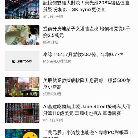
記憶體雙雄大對決！美光漲208%後估值遭
質疑 分析師：SK hynix更便宜
anue鉅亨網
提前分房地給子女避遺產稅 地價稅竟從5千
變2.5萬元
經濟日報
泰詠 115年7月營收2.87億、年增0.77%
MoneyDJ理財網
美股就業數據疲軟降升息憂慮 標普500創
歷史新高
影音
鏡新聞影音
AI基建吃錢無止境 Jane Street擬轉私人信
貸籌110億美元 華爾街也瘋AI軍備競賽
anue鉅亨網
「萬元股」小資族也能碰？專家PO對帳單：