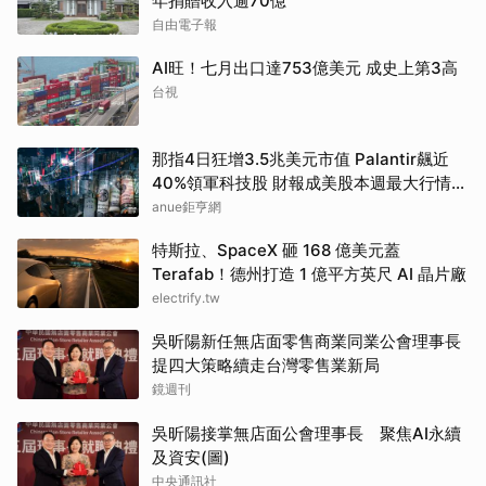
年捐贈收入逾70億
自由電子報
AI旺！七月出口達753億美元 成史上第3高
台視
那指4日狂增3.5兆美元市值 Palantir飆近
40%領軍科技股 財報成美股本週最大行情推
手
anue鉅亨網
特斯拉、SpaceX 砸 168 億美元蓋
Terafab！德州打造 1 億平方英尺 AI 晶片廠
electrify.tw
吳昕陽新任無店面零售商業同業公會理事長
提四大策略續走台灣零售業新局
鏡週刊
吳昕陽接掌無店面公會理事長 聚焦AI永續
及資安(圖)
中央通訊社