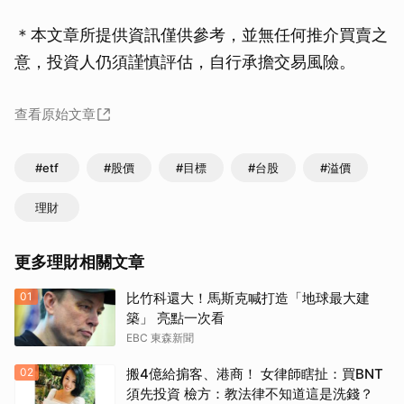
＊本文章所提供資訊僅供參考，並無任何推介買賣之
意，投資人仍須謹慎評估，自行承擔交易風險。
查看原始文章
#etf
#股價
#目標
#台股
#溢價
理財
更多理財相關文章
01
比竹科還大！馬斯克喊打造「地球最大建
築」 亮點一次看
EBC 東森新聞
02
搬4億給掮客、港商！ 女律師瞎扯：買BNT
須先投資 檢方：教法律不知道這是洗錢？