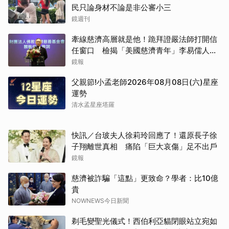
民只論身材不論是非公審小三
鏡週刊
牽線慈濟高層就是他！跪拜證嚴法師打開信
任窗口 檢揭「美國慈濟青年」李易儒人脈
網絡
鏡報
父親節!小孟老師2026年08月08日(六)星座
運勢
清水孟星座塔羅
快訊／台玻夫人徐莉玲回應了！還原長子徐
子翔離世真相 痛陷「巨大哀傷」足不出戶
鏡報
慈濟被詐騙「這點」更致命？學者：比10億
貴
NOWNEWS今日新聞
剃毛變聖光儀式！西伯利亞貓閉眼站立宛如