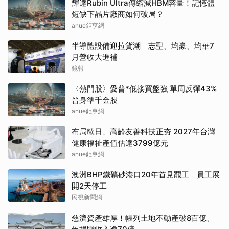
輝達Rubin Ultra傳縮減HBM容量！記憶體
短缺下晶片廠商如何破局？
anue鉅亨網
半導體設備迎拉貨潮 志聖、均豪、均華7
月營收大進補
鏡報
〈熱門股〉愛普*低接買盤強 單周反彈43%
晉身準千金股
anue鉅亨網
布局歐日、高齡友善科技正夯 2027年台灣
健康福祉產值估達3799億元
anue鉅亨網
澳洲BHP鐵礦砂港口20年首見罷工 員工展
開2天停工
民視新聞網
慈濟資產雄厚！帳列土地不動產破8百億、