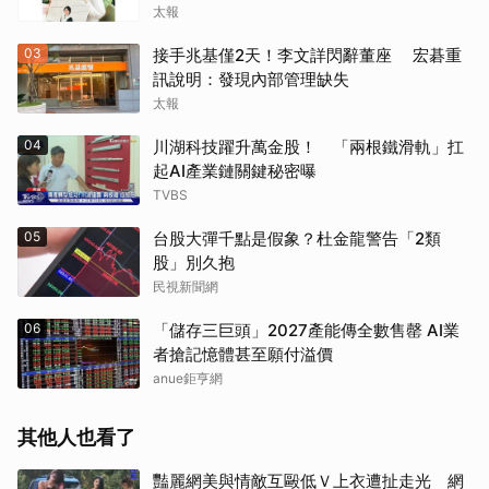
太報
03
接手兆基僅2天！李文詳閃辭董座 宏碁重
訊說明：發現內部管理缺失
太報
04
川湖科技躍升萬金股！ 「兩根鐵滑軌」扛
起AI產業鏈關鍵秘密曝
TVBS
05
台股大彈千點是假象？杜金龍警告「2類
股」別久抱
民視新聞網
06
「儲存三巨頭」2027產能傳全數售罄 AI業
者搶記憶體甚至願付溢價
anue鉅亨網
其他人也看了
豔麗網美與情敵互毆低Ｖ上衣遭扯走光 網