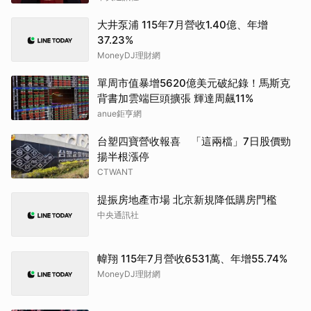
大井泵浦 115年7月營收1.40億、年增
37.23%
MoneyDJ理財網
單周市值暴增5620億美元破紀錄！馬斯克
背書加雲端巨頭擴張 輝達周飆11%
anue鉅亨網
台塑四寶營收報喜 「這兩檔」7日股價勁
揚半根漲停
CTWANT
提振房地產市場 北京新規降低購房門檻
中央通訊社
幃翔 115年7月營收6531萬、年增55.74%
MoneyDJ理財網