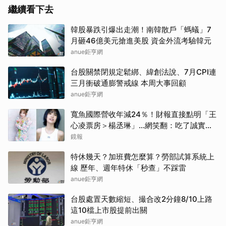
繼續看下去
韓股暴跌引爆出走潮！南韓散戶「螞蟻」7
月砸46億美元搶進美股 資金外流考驗韓元
anue鉅亨網
台股關禁閉規定鬆綁、緯創法說、7月CPI連
三月衝破通膨警戒線 本周大事回顧
anue鉅亨網
寬魚國際營收年減24％！財報直接點明「王
心凌票房＞楊丞琳」…網笑翻：吃了誠實果
實？
鏡報
特休幾天？加班費怎麼算？勞部試算系統上
線 歷年、週年特休「秒查」不踩雷
anue鉅亨網
台股處置天數縮短、撮合改2分鐘8/10上路
這10檔上市股提前出關
anue鉅亨網