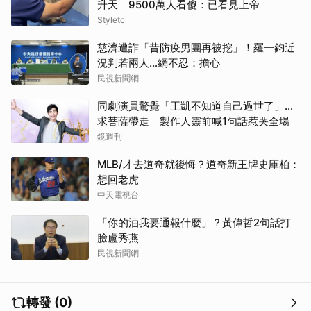
升天 9500萬人看傻：已看見上帝
Styletc
慈濟遭詐「昔防疫男團再被挖」！羅一鈞近
況判若兩人…網不忍：擔心
民視新聞網
同劇演員驚覺「王凱不知道自己過世了」...
求菩薩帶走 製作人靈前喊1句話惹哭全場
鏡週刊
MLB/才去道奇就後悔？道奇新王牌史庫柏：
想回老虎
中天電視台
「你的油我要通報什麼」？黃偉哲2句話打
臉盧秀燕
民視新聞網
轉發 (0)