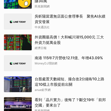
賺30萬
民視新聞網
吳昕陽當選無店面公會理事長 聚焦AI永續
資安發展
中央通訊社
外資圈最高價！大和喊川湖15,000元 三大
外資力挺萬金股
經濟日報
南港 115年7月營收12.11億、年增43.09%
MoneyDJ理財網
台股處置天數縮短、撮合改2分鐘8/10上路
這10檔上市股提前出關
anue鉅亨網
看到「晶片實力」後悔了？斷交19年「前邦
交國」要來台了
民視新聞網