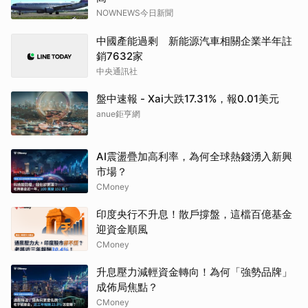
NOWNEWS今日新聞
中國產能過剩 新能源汽車相關企業半年註
銷7632家
中央通訊社
盤中速報 - Xai大跌17.31%，報0.01美元
anue鉅亨網
AI震盪疊加高利率，為何全球熱錢湧入新興
市場？
CMoney
印度央行不升息！散戶撐盤，這檔百億基金
迎資金順風
CMoney
升息壓力減輕資金轉向！為何「強勢品牌」
成佈局焦點？
CMoney