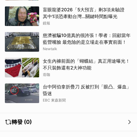
盲眼龍婆2026「5大預言」剩3項未驗證
其中1項恐牽動台灣...關鍵時間點曝光
鏡報
慈濟被騙10億真的很誇張！學者：回顧當年
藍營嘴臉 最危險的是立場走在事實前面！
Newtalk
女生內褲前面的「蝴蝶結」真正用途曝光！
不只裝飾還有2大神功能
造咖
台中阿伯拿折疊刀 反被打到「眼凸、爆血」
昏迷
EBC 東森新聞
轉發 (0)