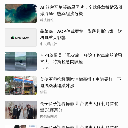
AI 解密百萬張衛星照片：全球藻華擴散恐引
爆海洋生態與經濟危機
科技新報
藥華藥：AOP仲裁案第二階段判斷出爐 財
務無重大影響
中央通訊社
台74線驚見「風火輪」狂滾！貨車輪胎噴飛
冒火 特斯拉急閃險撞
TVBS
美伊歹戲拖棚國際油價高掛！中油硬扛 下
週汽柴油繼續凍漲
鏡報
長子徐子翔春節離世 台玻夫人徐莉玲首發
聲:悲痛萬分
民視新聞網
長子徐子翔春節離世 台玻夫人徐莉玲首發