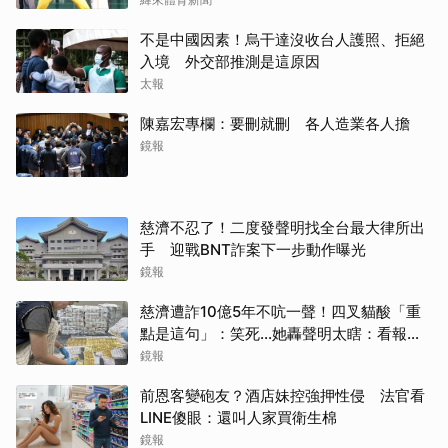
不是中國因素！烏干達沒收台人護照、拒絕
入境 外交部推測是這原因
太報
陳嘉宏專欄：要刪就刪 各人造業各人擔
鏡報
慈濟不忍了！二度發聲明找全台最大律所出
手 迎戰BNT詐案下一步動作曝光
鏡報
慈濟遭詐10億5年不吭一聲！四叉貓酸「重
點是這句」：笑死...她轟聲明太瞎：看報紙
才知被騙
鏡報
前恩客變砲友？酒店妹控強押性侵 法官看
LINE傻眼：還叫人家買衛生棉
鏡報