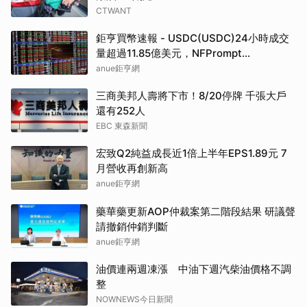
CTWANT
鉅亨買幣速報 - USDC(USDC)24小時成交
量超過11.85億美元，NFPrompt
Token(NFP)24小時漲幅達66.2%
anue鉅亨網
三商美邦人壽將下市！8/20停牌 千張大戶
還有252人
EBC 東森新聞
宏致Q2純益成長近1倍上半年EPS1.89元 7
月營收再創新高
anue鉅亨網
藥華藥更新AOP仲裁案第二階段結果 研議聲
請撤銷仲銷判斷
anue鉅亨網
油價連兩週凍漲 中油下週汽柴油價格不調
整
NOWNEWS今日新聞