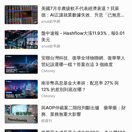
美國7月非農疲軟不代表經濟衰退？貝萊
德：AI正讓就業數據失效、升息「已無意
義」
anue鉅亨網
盤中速報 - Hashflow大漲11.93%，報0.01
美元
anue鉅亨網
安聯台灣科技、復華全球物聯網、復華華人
世紀該選哪一檔？答案在這 3 個維度
CMoney
南非幣高息基金大車拚：配息率 27% 與
12% 的差別到底在哪？
CMoney
與AOP仲裁案二階段判斷出爐 藥華藥：財
務、業務無重大影響
鏡週刊