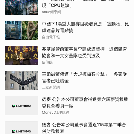
現「CPU短缺」
anue鉅亨網
中國下1場重大競賽阻礙者竟是「這動物」比
輝達晶片還難搞
自由電子報
兆基屋管前董事長李建成遭聲押 這個體育
協會和一支女壘隊也受到波及
信傳媒
華爾街驚傳遭「大規模駭客攻擊」 多家受
害者已吐贖金
三立新聞網
德麥 公告本公司董事會補選第六屆薪資報酬
委員會委員一席
MoneyDJ理財網
德麥 公告本公司董事會通過115年第二季合
併財務報表