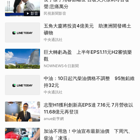
聲:悲痛萬分
影音
民視新聞影音
五角大廈將投資4億美元 助澳洲開發稀土
礦物
中央通訊社
巨大轉虧為盈 上半年EPS1.11元H2審慎樂
觀
NOWNEWS今日新聞
中油：10日起汽柴油價格不調整 95無鉛維
持32元
中央通訊社
志聖H1獲利創新高EPS達 7.16元 7月營收以
11.68億元再登頂
anue鉅亨網
加油不用急！中油宣布最新油價 下周汽、
柴油「凍漲」