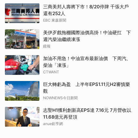
三商美邦人壽將下市！8/20停牌 千張大戶
還有252人
EBC 東森新聞
美伊歹戲拖棚國際油價高掛！中油硬扛 下
週汽柴油繼續凍漲
鏡報
加油不用急！中油宣布最新油價 下周汽、
柴油「凍漲」
CTWANT
巨大轉虧為盈 上半年EPS1.11元H2審慎樂
觀
NOWNEWS今日新聞
志聖H1獲利創新高EPS達 7.16元 7月營收以
11.68億元再登頂
anue鉅亨網