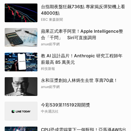
台指期夜盤狂飆736點 專家揭反彈契機上看
48000點
EBC 東森新聞
蘋果正式牽手阿里！Apple Intelligence整
合「千問」 Siri可直接調用
anue鉅亨網
教 AI 設計晶片！Anthropic 研究工程師年
薪最高 85 萬美元
科技新報
永和豆漿創始人林炳生去世 享壽70歲！
anue鉅亨網
今彩539第115192期開獎
中央通訊社
CPU恐成雲端業下一個瓶頸！亞馬遜AWS出