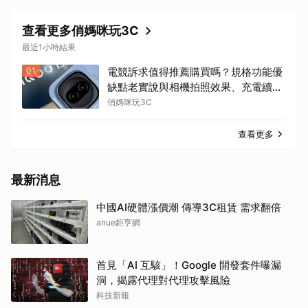
查看更多俏媽咪玩3C
最近1小時結果
01
電競訴求值得推薦購買嗎？規格功能優
缺點老實說與相機拍照效果、充電續航
效能表現評測，iQOO 15R 開箱實測心
俏媽咪玩3C
得分享！
查看更多
最新消息
中國AI硬體漲價潮 傳導3C租賃 需求翻倍
anue鉅亨網
首見「AI 互駭」！Google 開發套件曝漏
洞，揭露代理對代理攻擊風險
科技新報