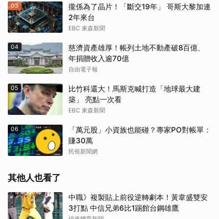
03
攏係為了晶片！「斷交19年」 哥斯大黎加連
2年來台
EBC 東森新聞
04
慈濟資產雄厚！帳列土地不動產破8百億、
年捐贈收入逾70億
自由電子報
05
比竹科還大！馬斯克喊打造「地球最大建
築」 亮點一次看
EBC 東森新聞
06
「萬元股」小資族也能碰？專家PO對帳單：
賺30萬
民視新聞網
其他人也看了
中職》複製貼上前役逆轉劇本！黃韋盛雙安
3打點 中信兄弟6比1踢館台鋼雄鷹
取消
緯來體育新聞