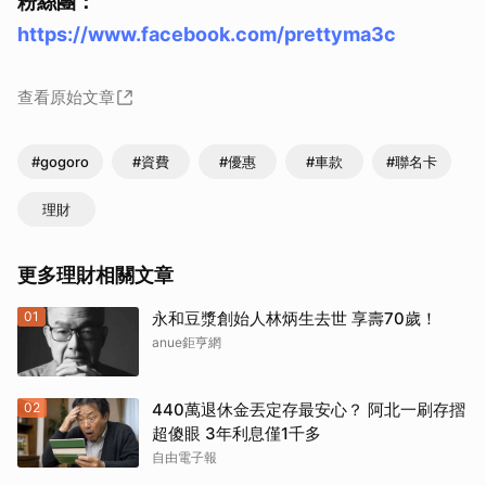
粉絲團：
https://www.facebook.com/prettyma3c
查看原始文章
#gogoro
#資費
#優惠
#車款
#聯名卡
理財
更多理財相關文章
01
永和豆漿創始人林炳生去世 享壽70歲！
anue鉅亨網
02
440萬退休金丟定存最安心？ 阿北一刷存摺
超傻眼 3年利息僅1千多
自由電子報