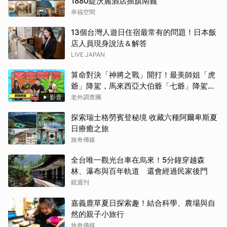
1880緹沃麗酒店插旗南義
幸福空間
13個台灣人遊日住宿最常有的問題！日本飯
店人員現身說法＆解答
LIVE JAPAN
算命對決「神將之戰」開打！最美師姐「虎
爺」降駕，馬來西亞大伯爺「七爺」降駕。
當虎爺對上七爺，神明之間的較量究竟誰會
影音
老外調查團
勝出？【老外調查團】
探索瑞士格勞賓登秘境 收藏六種阿爾卑斯夏
日療癒之旅
旅奇傳媒
全台唯一觀光台車在烏來！5分鐘穿越森
林、瀑布與百年軌道 還會經過民家後門
鏡週刊
嘉義鹿草夏日探索趣！結合科學、農場與自
然的親子小旅行
旅奇傳媒