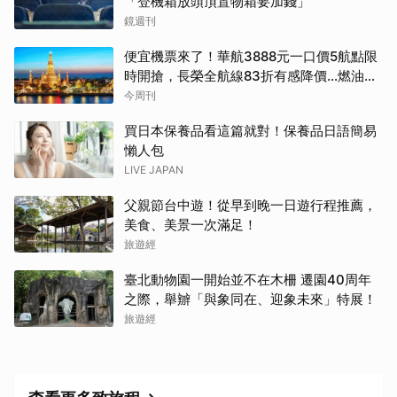
「登機箱放頭頂置物箱要加錢」
鏡週刊
便宜機票來了！華航3888元一口價5航點限
時開搶，長榮全航線83折有感降價…燃油稅
8/9調漲早買早省
今周刊
買日本保養品看這篇就對！保養品日語簡易
懶人包
LIVE JAPAN
父親節台中遊！從早到晚一日遊行程推薦，
美食、美景一次滿足！
旅遊經
臺北動物園一開始並不在木柵 遷園40周年
之際，舉辧「與象同在、迎象未來」特展！
旅遊經