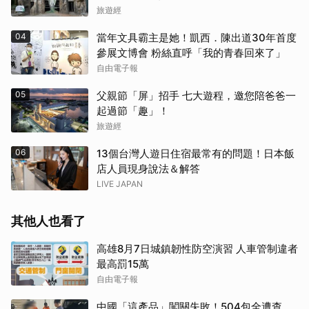
旅遊經
04
當年文具霸主是她！凱西．陳出道30年首度
參展文博會 粉絲直呼「我的青春回來了」
自由電子報
05
父親節「屏」招手 七大遊程，邀您陪爸爸一
起過節「趣」！
旅遊經
06
13個台灣人遊日住宿最常有的問題！日本飯
店人員現身說法＆解答
LIVE JAPAN
其他人也看了
高雄8月7日城鎮韌性防空演習 人車管制違者
最高罰15萬
自由電子報
中國「這產品」闖關失敗！504包全遭查