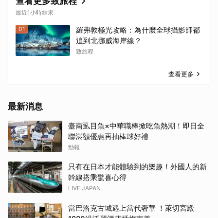
查看更多致旅程
最近1小時結果
01
羅弗敦極光攻略：為什麼全球攝影師都
追到北挪威海岸線？
致旅程
查看更多
最新消息
臺南虱目魚×中華職棒掀吃魚熱潮！即日全
聯滿額優惠再抽棒球好禮
勁報
只有在日本才能體驗到的樂趣！外國人的新
幹線搭乘驚喜心得
LIVE JAPAN
當巴洛克古城遇上當代奢華 ！萊切宮殿