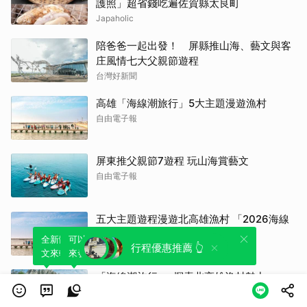
護照」超省錢吃遍佐賀縣太良町
Japaholic
陪爸爸一起出發！ 屏縣推山海、藝文與客
庄風情七大父親節遊程
台灣好新聞
高雄「海線潮旅行」5大主題漫遊漁村
自由電子報
屏東推父親節7遊程 玩山海賞藝文
自由電子報
五大主題遊程漫遊北高雄漁村 「2026海線
潮旅行」開放報名
全新體驗！一鍵引用此內容，透過發布貼
可以轉發或引用此內容至自己的貼文中，
行程優惠推薦 👆
Newtalk
文來輕鬆表達個人立場。
來發表您的評論或觀點。
「海線潮旅行」 探索北高雄漁村魅力
青年日報