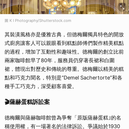
圖 K I Photography/Shutterstock.com
其裝潢風格亦是優雅古典，但德梅爾獨具特色的開放
式廚房讓客人可以親眼看到糕點師傅們製作精美糕點
的過程，增加了互動性和趣味性。德梅爾的創立比前
兩家咖啡館早了80年，服務員仍穿著長裙和白圍
裙，體現出對歷史和傳統的尊重。德梅爾以精美的糕
點和巧克力聞名，特別是“Demel Sachertorte”和各
種手工巧克力，深受顧客喜愛。
🎬薩赫蛋糕訴訟案
德梅爾與薩赫咖啡館曾為爭奪「原版薩赫蛋糕｣的名
稱使用權，有一場著名的法律訴訟。爭議始於1930