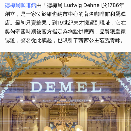
德梅爾咖啡館
由「德梅爾 Ludwig Dehne｣於1786年
創立，是一家位於維也納市中心的著名咖啡館和蛋糕
店。最初只賣糖果，到19世紀末才搬遷到現址，它在
奧匈帝國時期被官方指定為糕點供應商，品質獲皇家
認證，聲名從此鵲起，也吸引了茜茜公主蒞臨青睞。