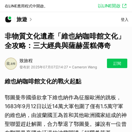
以LINE開啟
在LINE應用程式中開啟。
旅遊
登入
非物質文化遺產「維也納咖啡館文化」
全攻略：三大經典與薩赫蛋糕傳奇
致旅程
訂閱
發布於 2025年07月07日14:27 • Cameron Wang
維也納咖啡館文化的戰火起點
鄂圖曼帝國亟欲拿下維也納作為征服歐洲的跳板，
1683年9月12日以近14萬大軍包圍了僅有1.5萬守軍
的維也納，由波蘭國王為首和其他歐洲國家組成的神
聖聯盟趕赴解圍，合力擊退了鄂圖曼。據說有一位曾