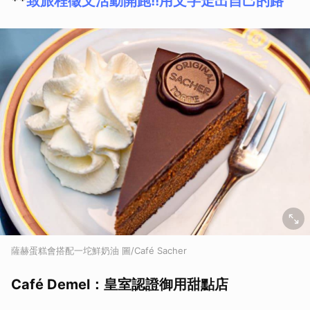
**
致旅程徵文活動開跑!!用文字走出自己的路
薩赫蛋糕會搭配一坨鮮奶油 圖/Café Sacher
Café Demel：皇室認證御用甜點店