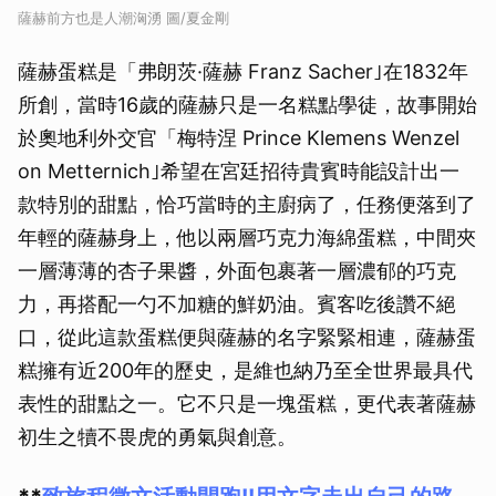
薩赫前方也是人潮洶湧 圖/夏金剛
薩赫蛋糕是「弗朗茨·薩赫 Franz Sacher｣在1832年
所創，當時16歲的薩赫只是一名糕點學徒，故事開始
於奧地利外交官「梅特涅 Prince Klemens Wenzel
on Metternich｣希望在宮廷招待貴賓時能設計出一
款特別的甜點，恰巧當時的主廚病了，任務便落到了
年輕的薩赫身上，他以兩層巧克力海綿蛋糕，中間夾
一層薄薄的杏子果醬，外面包裹著一層濃郁的巧克
力，再搭配一勺不加糖的鮮奶油。賓客吃後讚不絕
口，從此這款蛋糕便與薩赫的名字緊緊相連，薩赫蛋
糕擁有近200年的歷史，是維也納乃至全世界最具代
表性的甜點之一。它不只是一塊蛋糕，更代表著薩赫
初生之犢不畏虎的勇氣與創意。