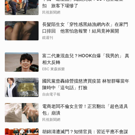
扣 旅客下場慘了
民視新聞網
長髮陌生女「穿性感黑絲漁網內衣」在家門
口排回 他害怕急報警！結局竟神展開
鏡週刊
富二代兼混血兒？HOOK自爆「我男的」 真
相大反轉
EBC 東森娛樂
國民黨曾轟綠營擋慈濟買疫苗 林智群曝當年
陳時中「這句話」打臉
自由電子報
電商老闆不倫女主管！正宮翻出「超色道具
包」崩潰
民視新聞網
胡錦濤遭滅門？知情官員：習近平應不會謀