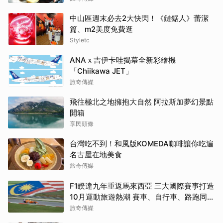
中山區週末必去2大快閃！《鏈鋸人》蕾潔
篇、m2美度免費逛
Styletc
ANAｘ吉伊卡哇揭幕全新彩繪機
「Chiikawa JET」
旅奇傳媒
飛往極北之地擁抱大自然 阿拉斯加夢幻景點
開箱
享民頭條
台灣吃不到！和風版KOMEDA咖啡讓你吃遍
名古屋在地美食
旅奇傳媒
F1睽違九年重返馬來西亞 三大國際賽事打造
10月運動旅遊熱潮 賽車、自行車、路跑同週
登場
旅奇傳媒