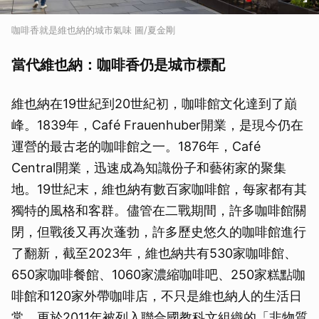
咖啡香就是維也納的城市氣味 圖/夏金剛
當代維也納：咖啡香仍是城市標配
維也納在19世紀到20世紀初，咖啡館文化達到了巔
峰。1839年，Café Frauenhuber開業，是現今仍在
運營的最古老的咖啡館之一。1876年，Café
Central開業，迅速成為知識份子和藝術家的聚集
地。19世紀末，維也納有數百家咖啡館，每家都有其
獨特的風格和客群。儘管在二戰期間，許多咖啡館關
閉，但戰後又再次蓬勃，許多歷史悠久的咖啡館進行
了翻新，截至2023年，維也納共有530家咖啡館、
650家咖啡餐館、1060家濃縮咖啡吧、250家糕點咖
啡館和120家外帶咖啡店，不只是維也納人的生活日
常，更於2011年被列入聯合國教科文組織的「非物質