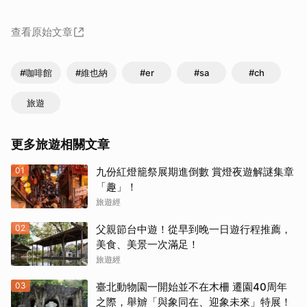
查看原始文章
#咖啡館
#維也納
#er
#sa
#ch
旅遊
更多旅遊相關文章
01
九份紅燈籠祭展期進倒數 賞燈夜遊解謎集章
「趣」！
旅遊經
02
父親節台中遊！從早到晚一日遊行程推薦，
美食、美景一次滿足！
旅遊經
03
臺北動物園一開始並不在木柵 遷園40周年
之際，舉辧「與象同在、迎象未來」特展！