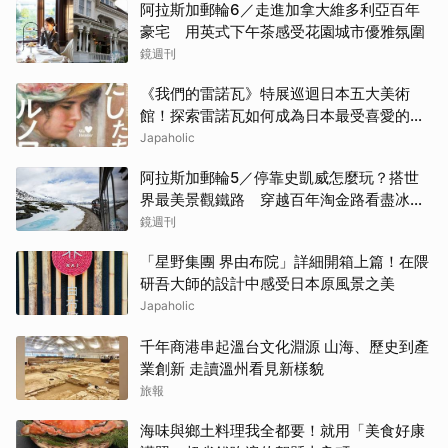
阿拉斯加郵輪6／走進加拿大維多利亞百年
豪宅 用英式下午茶感受花園城市優雅氛圍
鏡週刊
《我們的雷諾瓦》特展巡迴日本五大美術
館！探索雷諾瓦如何成為日本最受喜愛的印
象派畫家
Japaholic
阿拉斯加郵輪5／停靠史凱威怎麼玩？搭世
界最美景觀鐵路 穿越百年淘金路看盡冰
河、峽谷與雪山
鏡週刊
「星野集團 界由布院」詳細開箱上篇！在隈
研吾大師的設計中感受日本原風景之美
Japaholic
千年商港串起溫台文化淵源 山海、歷史到產
業創新 走讀溫州看見新樣貌
旅報
海味與鄉土料理我全都要！就用「美食好康