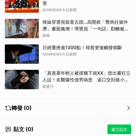
害
NOWNEWS今日新聞
辣妹穿透視裝逛古蹟…高開衩「臀肉往裙外
擠」畫面瘋傳！導覽員「一句話」勸離被狂
讚
鏡報
日經重挫逾1300點！韓股更慘觸發熔斷
NOWNEWS今日新聞
「真羨慕年輕人被摸幾下就XX」曾出書狂立
人設！名醫爆性侵男病患 逼口交到接小孩
鬧鐘響才停
鏡週刊
轉發 (0)
貼文 (0)
建立貼文