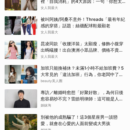
裡「自我消耗」的4大原因：一句「你想太
多」讓人無奈
女人我最大
被叫阿姨/阿桑不意外！Threads「最有年紀
感的穿搭」話題：絲襪配球鞋最顯老
女人我最大
昆凌同款「收腰洋裝」太顯瘦，修飾小腹穿
出螞蟻腰！出自澳洲小眾品牌、價格不貴還
寄台灣
女人我最大
加班只能換補休？未滿1小時不給加班費？5
大常見的「違法加班」行為，你老闆中了幾
項？
beauty美人圈
專訪／離婚時愈想「好聚好散」，為何日後
愈容易吵不完？雷皓明律師：這可能是人生
最貴的一份協議書
姊妹淘
別被他的成熟騙了！這3個星座男一談戀
愛，就會在心愛的人面前變成大男孩
姊妹淘