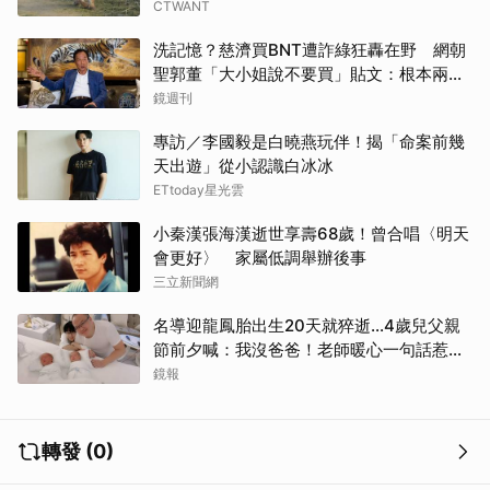
CTWANT
洗記憶？慈濟買BNT遭詐綠狂轟在野 網朝
聖郭董「大小姐說不要買」貼文：根本兩碼
事
鏡週刊
專訪／李國毅是白曉燕玩伴！揭「命案前幾
天出遊」從小認識白冰冰
ETtoday星光雲
小秦漢張海漢逝世享壽68歲！曾合唱〈明天
會更好〉 家屬低調舉辦後事
三立新聞網
名導迎龍鳳胎出生20天就猝逝...4歲兒父親
節前夕喊：我沒爸爸！老師暖心一句話惹哭
遺孀
鏡報
轉發 (0)