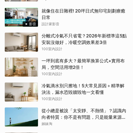
就像住在日雜裡! 20坪日式無印宅刻劃療癒
日常
影音
設計家影音
分離式冷氣不只省電？2026年新標準這5點
安裝沒做好，冷暖空調效果差3倍
100室內設計
一坪到底有多大？最簡單換算公式+實用布
局，空間活用增2倍！
100室內設計
冷氣滴水別只擦地！5大常見原因＋精準解
決法，漏水恐毀牆毀地一文看懂
100室內設計
從小總是被說「太安靜、不熱情」？認識內
向者特質：你不是有問題，只是能量來源不
同
姊妹淘