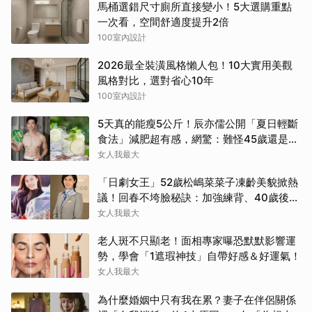
馬桶選錯尺寸廁所直接變小！5大選購重點
一次看，空間舒適度提升2倍
100室內設計
2026最全裝潢風格懶人包！10大實用美觀
風格對比，選對省心10年
100室內設計
5天真的能瘦5公斤！辰亦儒公開「夏日輕斷
食法」減肥超有感，網驚：難怪45歲還是男
神
女人我最大
「日劇女王」52歲松嶋菜菜子凍齡美貌掀熱
議！回春不垮臉秘訣：加強練背、40歲後飲
食是關鍵！
女人我最大
老人斑不只顯老！面相專家曝恐默默影響運
勢，學會「1遮瑕神技」自帶好感＆好運氣！
女人我最大
為什麼婚姻中只有我在累？妻子在伴侶關係