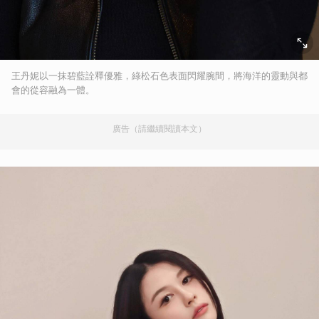
王丹妮以一抹碧藍詮釋優雅，綠松石色表面閃耀腕間，將海洋的靈動與都
會的從容融為一體。
廣告（請繼續閱讀本文）