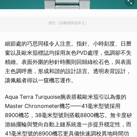
廣告（請繼續閱讀本文）
細節處的巧思同樣令人注意。指針、小時刻度、日曆
窗以及歐米茄標誌均採用灰色PVD處理，低調卻不失
精緻。表面外圍的秒針時圈則回歸綠松石色，與表面
主色調呼應，形成和諧的設計語言。透明表背設計，
讓佩戴者得以一窺機芯運作。
Aqua Terra Turquoise腕表搭載歐米茄引以為傲的
Master Chronometer機芯——41毫米型號採用
8900機芯，38毫米型號則搭載8800機芯。無卡度矽
游絲擺輪與雙向自動上鏈系統進一步提升穩定性，而
41毫米型號的8900機芯更具備快速調校異地時間功