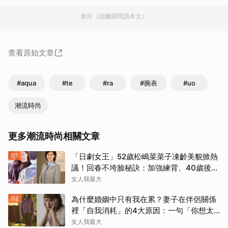
廣告（請繼續閱讀本文）
查看原始文章
取消
#aqua
#te
#ra
#腕表
#uo
潮流時尚
更多潮流時尚相關文章
01
「日劇女王」52歲松嶋菜菜子凍齡美貌掀熱
議！回春不垮臉秘訣：加強練背、40歲後飲
食是關鍵！
女人我最大
02
為什麼婚姻中只有我在累？妻子在伴侶關係
裡「自我消耗」的4大原因：一句「你想太
多」讓人無奈
女人我最大