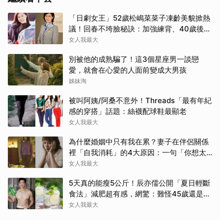
「日劇女王」52歲松嶋菜菜子凍齡美貌掀熱
議！回春不垮臉秘訣：加強練背、40歲後飲
食是關鍵！
女人我最大
別被他的成熟騙了！這3個星座男一談戀
愛，就會在心愛的人面前變成大男孩
姊妹淘
被叫阿姨/阿桑不意外！Threads「最有年紀
感的穿搭」話題：絲襪配球鞋最顯老
女人我最大
為什麼婚姻中只有我在累？妻子在伴侶關係
裡「自我消耗」的4大原因：一句「你想太
多」讓人無奈
女人我最大
5天真的能瘦5公斤！辰亦儒公開「夏日輕斷
食法」減肥超有感，網驚：難怪45歲還是男
神
女人我最大