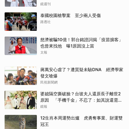
鏡週刊
泰國校園槍擊案 至少兩人受傷
路透社
慈濟被騙10億！郭台銘證詞揭「疫苗掮客」
也曾來找他 曝1原因沒上當
太報
蔣萬安心虛了？遭質疑未驗DNA 經濟學家
發文嗆爆
民視新聞網
婆媳隔空撕破臉？台玻夫人還原長子離世2
原因 「手機千金」不忍了：如其說還需要
離開嗎？
鏡報
12生肖本周運勢出爐 虎勇奪事業、財運雙
冠王