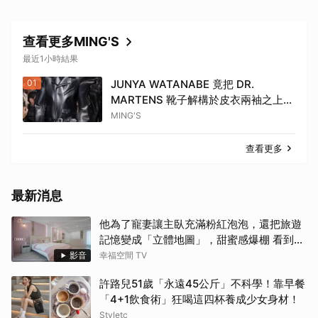
查看更多MING'S
最近1小時結果
01
JUNYA WATANABE 竟把 DR.
MARTENS 靴子解構於皮衣兩袖之上？
｜ 渡邊淳彌基於「造物」的解構主義精
MING'S
神
查看更多
最新消息
他為了寵妻讓主臥充滿粉紅泡泡，還把旅遊
記憶變成「立體地圖」，甜蜜感爆棚 看到這
間誰不嫁？！
影音
幸福空間 TV
許路兒51歲「永遠45公斤」不科學！靠早餐
「4+1飲食術」狂喝這四杯養成少女身材！
Styletc