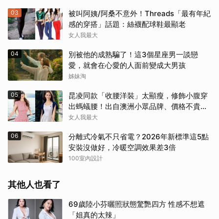
03
被叫阿姨/阿桑不意外！Threads「最有年紀
感的穿搭」話題：絲襪配球鞋最顯老
女人我最大
04
別被他的成熟騙了！這3個星座男一談戀
愛，就會在心愛的人面前變成大男孩
姊妹淘
05
昆凌同款「收腰洋裝」太顯瘦，修飾小腹穿
出螞蟻腰！出自澳洲小眾品牌、價格不貴還
寄台灣
女人我最大
06
分離式冷氣不只省電？2026年新標準這5點
安裝沒做好，冷暖空調效果差3倍
100室內設計
其他人也看了
69歲陸小芬曬照狀態驚艷四方 性感不想遮
「姐真的太辣」