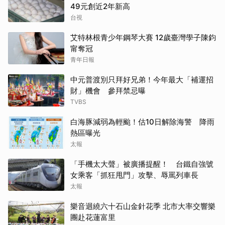
49元創近2年新高
台視
艾特林根青少年鋼琴大賽 12歲臺灣學子陳鈞
甯奪冠
青年日報
中元普渡別只拜好兄弟！今年最大「補運招
財」機會 參拜禁忌曝
TVBS
白海豚減弱為輕颱！估10日解除海警 降雨
熱區曝光
太報
「手機太大聲」被廣播提醒！ 台鐵自強號
女乘客「抓狂甩門」攻擊、辱罵列車長
太報
樂音迴繞六十石山金針花季 北市大率交響樂
團赴花蓮富里