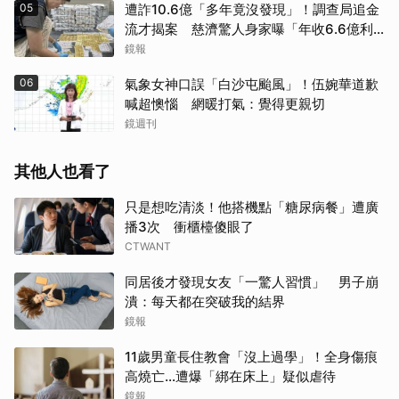
05
遭詐10.6億「多年竟沒發現」！調查局追金
流才揭案 慈濟驚人身家曝「年收6.6億利
息」
鏡報
06
氣象女神口誤「白沙屯颱風」！伍婉華道歉
喊超懊惱 網暖打氣：覺得更親切
鏡週刊
其他人也看了
只是想吃清淡！他搭機點「糖尿病餐」遭廣
播3次 衝櫃檯傻眼了
CTWANT
同居後才發現女友「一驚人習慣」 男子崩
潰：每天都在突破我的結界
鏡報
11歲男童長住教會「沒上過學」！全身傷痕
高燒亡…遭爆「綁在床上」疑似虐待
鏡報