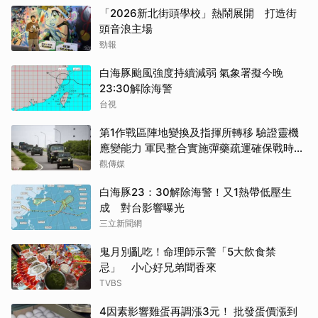
「2026新北街頭學校」熱鬧展開 打造街
頭音浪主場
勁報
白海豚颱風強度持續減弱 氣象署擬今晚
23:30解除海警
台視
第1作戰區陣地變換及指揮所轉移 驗證靈機
應變能力 軍民整合實施彈藥疏運確保戰時補
給暢通
觀傳媒
白海豚23：30解除海警！又1熱帶低壓生
成 對台影響曝光
三立新聞網
鬼月別亂吃！命理師示警「5大飲食禁
忌」 小心好兄弟聞香來
TVBS
4因素影響雞蛋再調漲3元！ 批發蛋價漲到