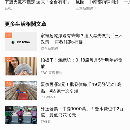
下週天氣不穩定 週末「全台有雨」
風圈 中南部雨彈開炸「一
台視
三立新聞網
更多生活相關文章
01
家裡超乾淨還有蟑螂？達人曝先做到「三不
政策」 再教1招秒捕捉
聯合新聞網
02
拍板了！賴總統：0-18歲每月5千明年起發
放
EBC 東森新聞
03
蛋價再漲3元！批發價每斤49元登近2年高
點 4因素一次引爆
CTWANT
04
外送發票「中獎1000萬」！繳水費也中2百
萬 最低只花10元
TVBS