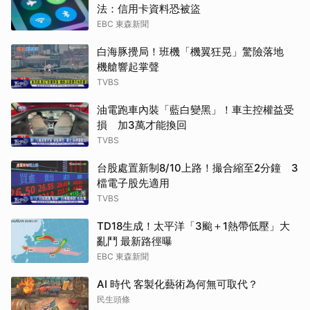
法：信用卡資料恐被盜
EBC 東森新聞
白海豚攪局！班機「機翼狂晃」驚險落地
機艙響起掌聲
TVBS
油電跑車內裝「藍白變黑」！車主控權益受
損 加3萬才能換回
TVBS
台股處置新制8/10上路！撮合縮至2分鐘 3
檔電子股先適用
TVBS
TD18生成！太平洋「3颱＋1熱帶低壓」大
亂鬥 最新路徑曝
EBC 東森新聞
AI 時代 客製化藝術為何無可取代？
民生頭條