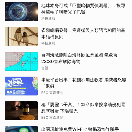
地球本身可成「巨型暗物質偵測器」，搜尋
神秘軸子與暗光子訊號
科技新報
雀類鳴唱發聲，竟遵循與人類語言相同的基
本結構原則
科技新報
台灣海域脫離白海豚颱風暴風圈 氣象署
23:30宣布解除海警
台視
串流平台出事！花錢卻無法收看 消費者怒喊
「退錢」
EBC 東森新聞
稱「嬰靈卡子宮」！算命師拿按摩油侵犯還
想塞雞蛋 下場曝光
EBC 東森新聞
出國玩搶連免費Wi-Fi？警揭恐怖詐騙手