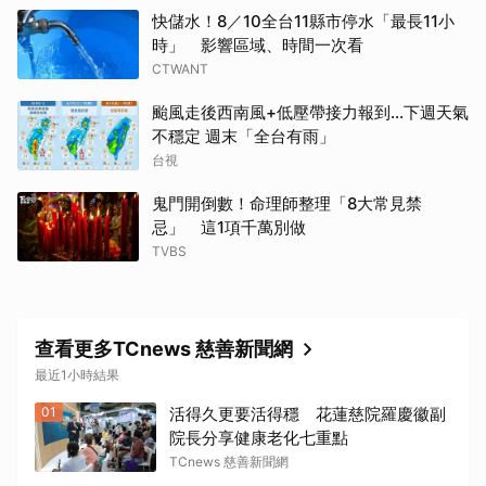
快儲水！8／10全台11縣市停水「最長11小
時」 影響區域、時間一次看
CTWANT
颱風走後西南風+低壓帶接力報到...下週天氣
不穩定 週末「全台有雨」
台視
鬼門開倒數！命理師整理「8大常見禁
忌」 這1項千萬別做
TVBS
查看更多TCnews 慈善新聞網
最近1小時結果
01
活得久更要活得穩 花蓮慈院羅慶徽副
院長分享健康老化七重點
TCnews 慈善新聞網