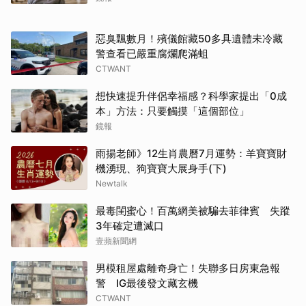
惡臭飄數月！殯儀館藏50多具遺體未冷藏
警查看已嚴重腐爛爬滿蛆
CTWANT
想快速提升伴侶幸福感？科學家提出「0成
本」方法：只要觸摸「這個部位」
鏡報
雨揚老師》12生肖農曆7月運勢：羊寶寶財
取消
機湧現、狗寶寶大展身手(下)
Newtalk
最毒閨蜜心！百萬網美被騙去菲律賓 失蹤
3年確定遭滅口
壹蘋新聞網
男模租屋處離奇身亡！失聯多日房東急報
警 IG最後發文藏玄機
CTWANT