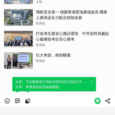
太報
飛航安全第一 桃園青埔置地廣場超高 國泰
人壽承諾全力配合拆除改善
觀傳媒
打造考生最安心應試環境 中市府跨局處貼
心服務助考生安心應考
觀傳媒
社大奇蹟，南投驕傲
觀傳媒
全新體驗！一鍵引用此內容，透過發布貼
可以轉發或引用此內容至自己的貼文中，
文來輕鬆表達個人立場。
來發表您的評論或觀點。
類別