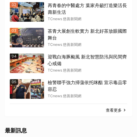
02
再青春的中醫處方 葉家舟籲打造樂活長
壽新生活
TCnews 慈善新聞網
03
茶青大展創生軟實力 新北好茶放眼國際
舞台
TCnews 慈善新聞網
04
迎戰白海豚颱風 新北智慧防汛與民間齊
心戒備
TCnews 慈善新聞網
05
檢警聯手強力掃蕩依托咪酯 宣示毒品零
容忍
TCnews 慈善新聞網
查看更多
最新訊息