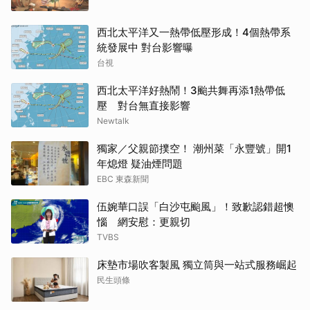
西北太平洋又一熱帶低壓形成！4個熱帶系
統發展中 對台影響曝
台視
西北太平洋好熱鬧！3颱共舞再添1熱帶低
壓 對台無直接影響
Newtalk
獨家／父親節撲空！ 潮州菜「永豐號」開1
年熄燈 疑油煙問題
EBC 東森新聞
伍婉華口誤「白沙屯颱風」！致歉認錯超懊
惱 網安慰：更親切
TVBS
床墊市場吹客製風 獨立筒與一站式服務崛起
民生頭條