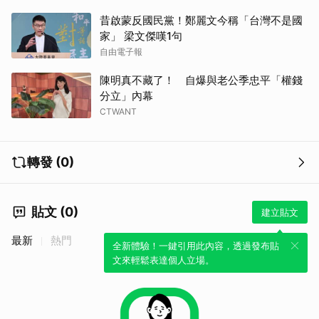
昔啟蒙反國民黨！鄭麗文今稱「台灣不是國
家」 梁文傑嘆1句
自由電子報
陳明真不藏了！ 自爆與老公季忠平「權錢
分立」內幕
CTWANT
轉發 (0)
貼文 (0)
建立貼文
最新
熱門
全新體驗！一鍵引用此內容，透過發布貼
文來輕鬆表達個人立場。