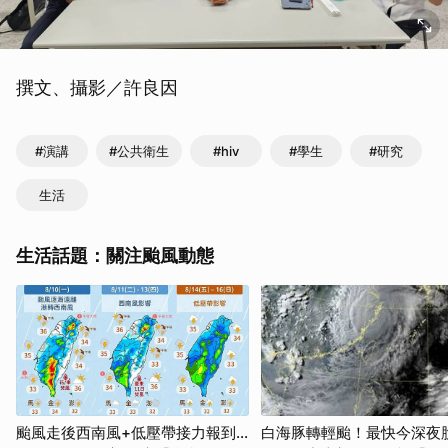
撰文、攝影／許良因
#演講
#公共衛生
#hiv
#學生
#研究
生活
生活話題：關注颱風動態
颱風走後西南風+低壓帶接力報到...
白海豚轉輕颱！最快今深夜