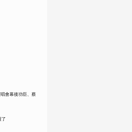
演唱會幕後功臣、蔡
醒了