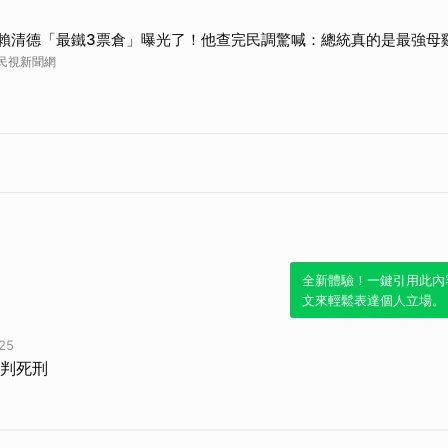
賴清德「最鐵3票倉」曝光了！他查完民調驚喊：總統真的是最強母
民視新聞網
全新體驗！一鍵引用此內
文來輕鬆表達個人立場。
25
判死刑