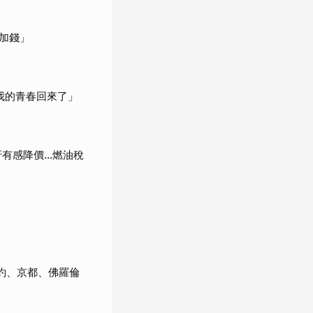
加錢」
我的青春回來了」
折有感降價…燃油稅
約、京都、佛羅倫