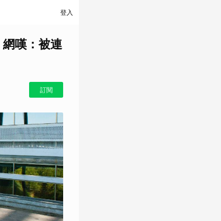
登入
 網嘆：被連
訂閱