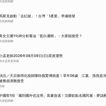
民視新聞網
馬斯克啟動「去紅鏈」！台灣「1產業」準備噴發
民視新聞網
美女主播1句神分析毒油「藍白邏輯」：大家能接受？
民視新聞網
小孟老師2026年08月09日(日)星座運勢
清水孟星座塔羅
快訊／天后御用化妝師陳聆薇驚傳病逝！享年56歲 江蕙、孫燕姿
健雅崩潰難接受
鏡報
中國祭1招「藏到國外也沒用」富豪急逃！沈榮欽點名國民黨：夢該
民視新聞網