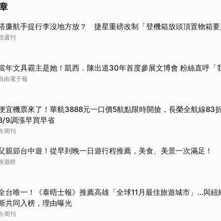
章
搭廉航手提行李沒地方放？ 捷星重磅改制「登機箱放頭頂置物箱要
鏡週刊
當年文具霸主是她！凱西．陳出道30年首度參展文博會 粉絲直呼「
自由電子報
便宜機票來了！華航3888元一口價5航點限時開搶，長榮全航線83
8/9調漲早買早省
今周刊
父親節台中遊！從早到晚一日遊行程推薦，美食、美景一次滿足！
旅遊經
全台唯一！《泰晤士報》推薦高雄「全球11月最佳旅遊城市」…與紐
斯共同入榜，理由曝光
今周刊