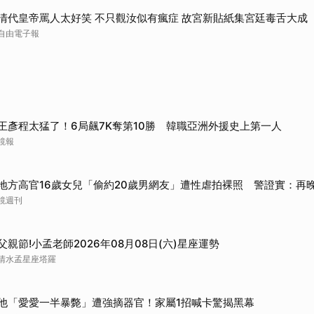
取消
清代皇帝罵人太好笑 不只觀汝似有瘋症 故宮新貼紙集宮廷毒舌大成
自由電子報
王彥程太猛了！6局飆7K奪第10勝 韓職亞洲外援史上第一人
鏡報
地方高官16歲女兒「偷約20歲男網友」遭性虐拍裸照 警證實：再
鏡週刊
父親節!小孟老師2026年08月08日(六)星座運勢
清水孟星座塔羅
他「愛愛一半暴斃」遭強摘器官！家屬1招喊卡驚揭黑幕