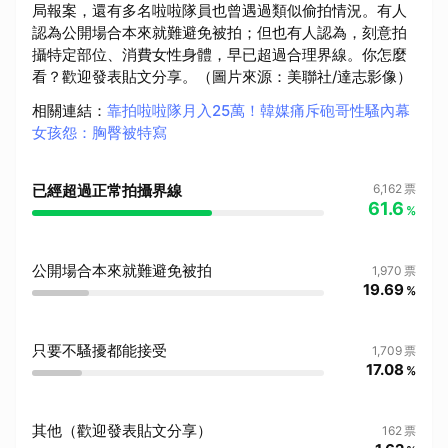
局報案，還有多名啦啦隊員也曾遇過類似偷拍情況。有人
認為公開場合本來就難避免被拍；但也有人認為，刻意拍
攝特定部位、消費女性身體，早已超過合理界線。你怎麼
看？歡迎發表貼文分享。（圖片來源：美聯社/達志影像）
相關連結
：
靠拍啦啦隊月入25萬！韓媒痛斥砲哥性騷內幕
女孩怨：胸臀被特寫
已經超過正常拍攝界線
6,162
票
61.6
%
公開場合本來就難避免被拍
1,970
票
19.69
%
只要不騷擾都能接受
1,709
票
17.08
%
其他（歡迎發表貼文分享）
162
票