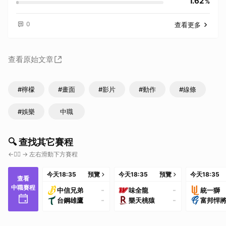
1.62
%
0
查看更多
查看原始文章
#檸檬
#畫面
#影片
#動作
#線條
#娛樂
中職
🔍 查找其它賽程
←👇🏼 → 左右滑動下方賽程
今天
18:35
預覽
今天
18:35
預覽
今天
18:35
查看
中職賽程
-
-
中信兄弟
味全龍
統一獅
-
-
台鋼雄鷹
樂天桃猿
富邦悍