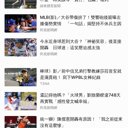
緯來體育新聞
MLB(影)／大谷帶傷拚了！雙響砲後親曝左
膝傷勢實情 「一句話」揭堅持不休兵主因
民視新聞網
今永近身球惹到大谷？「神祕笑容」後直接
開轟 日球迷：這笑壓迫感太強
民視新聞網
棒球》影／前中信兄弟打擊教練莎菈首安就
是滿貫砲！ 寫下WPBL女棒紀錄
TSNA
還記得他嗎？「火球男」劉致榮睽違748天
再實戰「感性發文喊幸福」
民視新聞網
統一獅》陳傑憲開轟有原因！ 「我之前從來
沒有這麼慘」