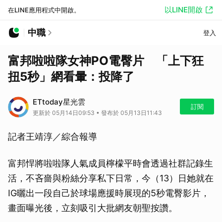
以LINE開啟
在LINE應用程式中開啟。
中職
登入
富邦啦啦隊女神PO電臀片 「上下狂
扭5秒」網看暈：投降了
ETtoday星光雲
訂閱
更新於 05月14日09:53 • 發布於 05月13日11:43
記者王靖淳／綜合報導
富邦悍將啦啦隊人氣成員檸檬平時會透過社群記錄生
活，不吝嗇與粉絲分享私下日常，今（13）日她就在
IG曬出一段自己於球場應援時展現的5秒電臀影片，
畫面曝光後，立刻吸引大批網友朝聖按讚。