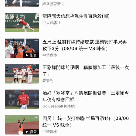
緯來體育新聞
龍隊郭天信想挑戰生涯百助殺(圖)
中央通訊社
五局上 猛獅打線持續發威 連續安打半局再
攻下3分（08/06 統一 VS 味全）
影音
中華職棒
王彩樺開球前哽咽 稱臉部加工「最後一次
了」
鏡週刊
治好「寒冰掌」即將展開復健賽 王定穎今
年仍有機會回歸
Go Baseball 夠棒網
四局上 統一安打串聯 半局再添1分（08/06
統一 VS 味全）
影音
中華職棒