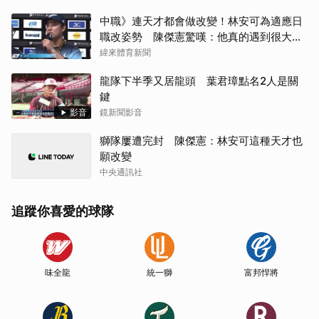
中職》連天才都會做改變！林安可為適應日
職改姿勢 陳傑憲驚嘆：他真的遇到很大挫
折
緯來體育新聞
龍隊下半季又居龍頭 葉君璋點名2人是關
鍵
影音
鏡新聞影音
獅隊屢遭完封 陳傑憲：林安可這種天才也
願改變
中央通訊社
追蹤你喜愛的球隊
味全龍
統一獅
富邦悍將