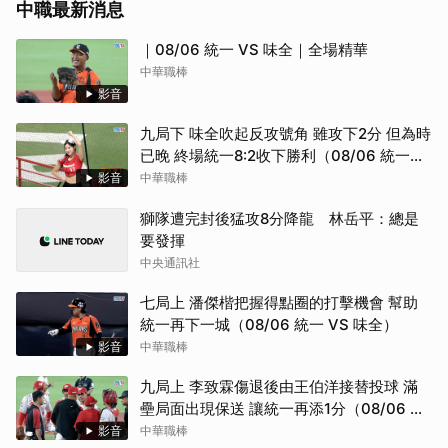
中職最新消息
｜08/06 統一 VS 味全｜全場精華
中華職棒
影音
九局下 味全吹起反攻號角 雖攻下2分 但為時
已晚 終場統一8:2收下勝利（08/06 統一
VS 味全）
影音
中華職棒
獅隊遭完封後猛攻8分降龍 林岳平：總是
要發揮
中央通訊社
七局上 潘傑楷把握得點圈的打擊機會 幫助
統一再下一城（08/06 統一 VS 味全）
影音
中華職棒
九局上 李致霖傷退後由王伯洋接替投球 滿
壘局面出現保送 讓統一再添1分（08/06 統
一 VS 味全）
影音
中華職棒