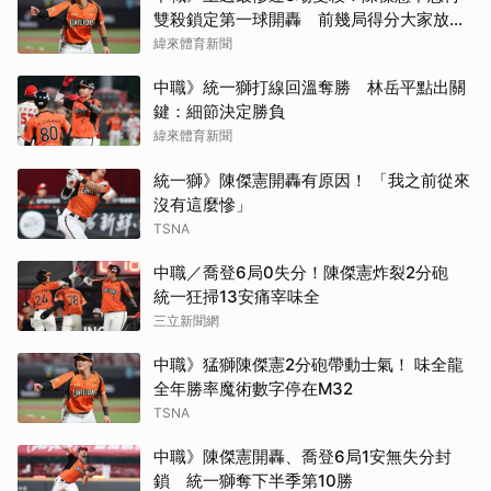
雙殺鎖定第一球開轟 前幾局得分大家放開
了
緯來體育新聞
中職》統一獅打線回溫奪勝 林岳平點出關
鍵：細節決定勝負
緯來體育新聞
統一獅》陳傑憲開轟有原因！ 「我之前從來
沒有這麼慘」
TSNA
中職／喬登6局0失分！陳傑憲炸裂2分砲
統一狂掃13安痛宰味全
三立新聞網
中職》猛獅陳傑憲2分砲帶動士氣！ 味全龍
全年勝率魔術數字停在M32
TSNA
中職》陳傑憲開轟、喬登6局1安無失分封
鎖 統一獅奪下半季第10勝