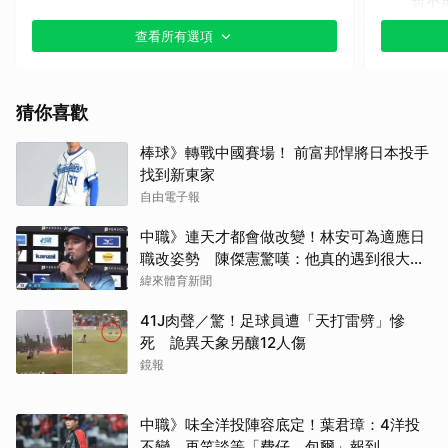
暫不
查看所有選項
猜你喜歡
棒球》轉戰中國賽場！ 前富邦悍將日本投手
找到新東家
自由電子報
中職》連天才都會做改變！林安可為適應日
職改姿勢 陳傑憲驚嘆：他真的遇到很大挫
折
緯來體育新聞
41J肉聲／驚！足球員遭「天打雷劈」慘
死 詭異天象另釀12人傷
鏡報
中職》味全洋投陣容底定！葉君璋：4洋投
不變 再笑談等「費仔、包爾」報到