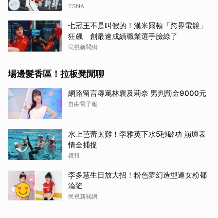
TSNA
七冠王不是叫假的！漢米爾頓「跨界電競」
狂飆 創最速成績職業選手臉綠了
民視新聞網
場邊髮香區！拉板凳閒聊
網路留言辱罵林襄及莉奈 男判罰金9000元
自由電子報
水上芭蕾太難！李雅英下水5秒破功 崩壞表
情全捕捉
鏡報
取消
李多慧生日放大招！粉色夢幻造型連女粉都
淪陷
民視新聞網