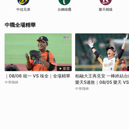
中信兄弟
台鋼雄鷹
樂天桃猿
中職全場精華
影音
｜08/06 統一 VS 味全｜全場精華
柏融大王再見安 一棒終結台
樂天5連敗｜08/05 樂天 V
中華職棒
｜全場精華
中華職棒