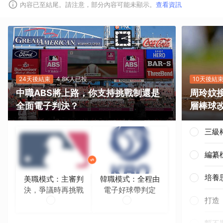
內容已至結尾。請注意，部分內容可能未顯示。
查看資訊
24天後結束
4.8K人已投
10天後結
中職ABS將上路，你支持挑戰制還是
周玲妏
全面電子判決？
層棒球
三級
編纂
培養
美職模式：主審判
韓職模式：全程由
決，爭議時再挑戰
電子好球帶判定
打造