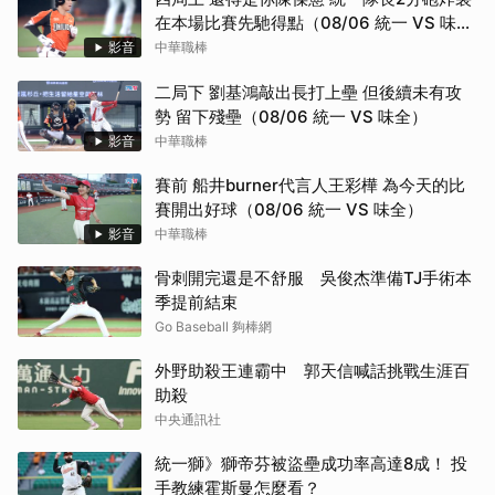
在本場比賽先馳得點（08/06 統一 VS 味
全）
影音
中華職棒
二局下 劉基鴻敲出長打上壘 但後續未有攻
勢 留下殘壘（08/06 統一 VS 味全）
影音
中華職棒
賽前 船井burner代言人王彩樺 為今天的比
賽開出好球（08/06 統一 VS 味全）
影音
中華職棒
骨刺開完還是不舒服 吳俊杰準備TJ手術本
季提前結束
Go Baseball 夠棒網
外野助殺王連霸中 郭天信喊話挑戰生涯百
助殺
中央通訊社
統一獅》獅帝芬被盜壘成功率高達8成！ 投
手教練霍斯曼怎麼看？