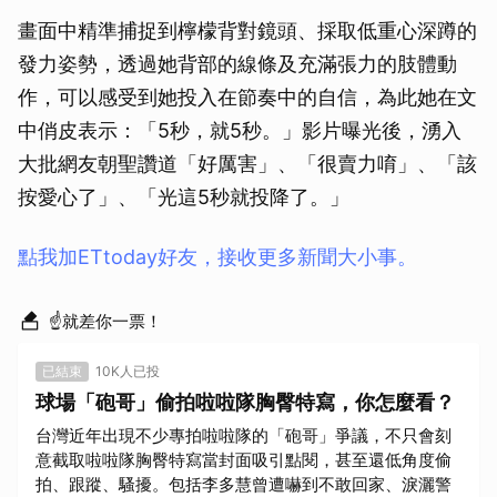
畫面中精準捕捉到檸檬背對鏡頭、採取低重心深蹲的
發力姿勢，透過她背部的線條及充滿張力的肢體動
作，可以感受到她投入在節奏中的自信，為此她在文
中俏皮表示：「5秒，就5秒。」影片曝光後，湧入
大批網友朝聖讚道「好厲害」、「很賣力唷」、「該
按愛心了」、「光這5秒就投降了。」
點我加ETtoday好友，接收更多新聞大小事。
☝就差你一票！
已結束
10K人已投
球場「砲哥」偷拍啦啦隊胸臀特寫，你怎麼看？
台灣近年出現不少專拍啦啦隊的「砲哥」爭議，不只會刻
意截取啦啦隊胸臀特寫當封面吸引點閱，甚至還低角度偷
拍、跟蹤、騷擾。包括李多慧曾遭嚇到不敢回家、淚灑警