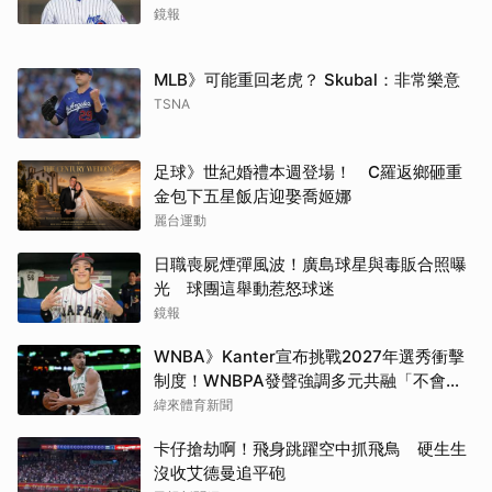
鏡報
MLB》可能重回老虎？ Skubal：非常樂意
TSNA
足球》世紀婚禮本週登場！ C羅返鄉砸重
金包下五星飯店迎娶喬姬娜
麗台運動
日職喪屍煙彈風波！廣島球星與毒販合照曝
光 球團這舉動惹怒球迷
鏡報
WNBA》Kanter宣布挑戰2027年選秀衝擊
制度！WNBPA發聲強調多元共融「不會成
為政治棋子」
緯來體育新聞
卡仔搶劫啊！飛身跳躍空中抓飛鳥 硬生生
沒收艾德曼追平砲