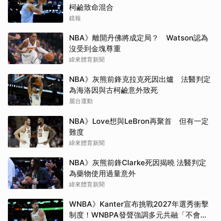
柯鹼致命混合
鏡報
NBA》離開丹佛將成定局？ Watson認為
沒受到金塊尊重
緯來體育新聞
NBA》灰熊前鋒克拉克死因出爐 法醫判定
為海洛因與古柯鹼意外致死
麗台運動
NBA》Love想與LeBron再聚首 但有一定
難度
緯來體育新聞
NBA》灰熊前鋒Clarke死因揭曉 法醫判定
為藥物使用過量意外
緯來體育新聞
WNBA》Kanter宣布挑戰2027年選秀衝擊
制度！WNBPA發聲強調多元共融「不會成