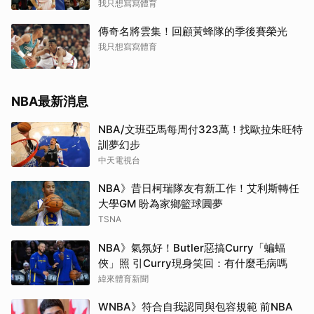
我只想寫寫體育
傳奇名將雲集！回顧黃蜂隊的季後賽榮光
我只想寫寫體育
NBA最新消息
NBA/文班亞馬每周付323萬！找歐拉朱旺特
訓夢幻步
中天電視台
NBA》昔日柯瑞隊友有新工作！艾利斯轉任
大學GM 盼為家鄉籃球圓夢
TSNA
NBA》氣氛好！Butler惡搞Curry「蝙蝠
俠」照 引Curry現身笑回：有什麼毛病嗎
緯來體育新聞
WNBA》符合自我認同與包容規範 前NBA