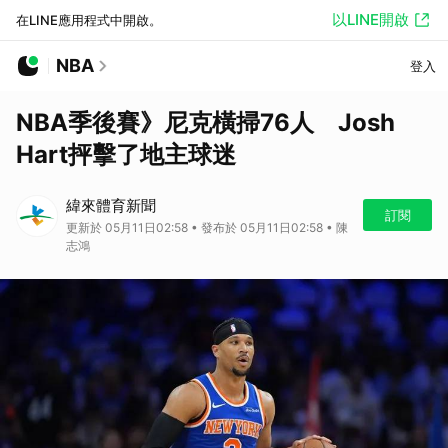
以LINE開啟
在LINE應用程式中開啟。
NBA
登入
NBA季後賽》尼克橫掃76人 Josh
Hart抨擊了地主球迷
緯來體育新聞
訂閱
更新於 05月11日02:58 • 發布於 05月11日02:58 • 陳
志鴻