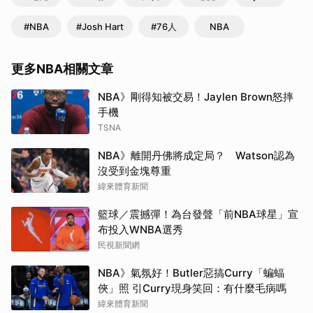
#NBA
#Josh Hart
#76人
NBA
更多NBA相關文章
NBA》剛得知被交易！Jaylen Brown怒摔
手機
TSNA
NBA》離開丹佛將成定局？ Watson認為
沒受到金塊尊重
緯來體育新聞
籃球／震撼彈！為台發聲「前NBA球星」宣
布投入WNBA選秀
民視新聞網
NBA》氣氛好！Butler惡搞Curry「蝙蝠
俠」照 引Curry現身笑回：有什麼毛病嗎
緯來體育新聞