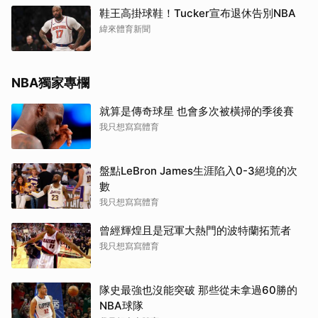
鞋王高掛球鞋！Tucker宣布退休告別NBA
緯來體育新聞
NBA獨家專欄
就算是傳奇球星 也會多次被橫掃的季後賽
我只想寫寫體育
盤點LeBron James生涯陷入0-3絕境的次
數
我只想寫寫體育
曾經輝煌且是冠軍大熱門的波特蘭拓荒者
我只想寫寫體育
隊史最強也沒能突破 那些從未拿過60勝的
NBA球隊