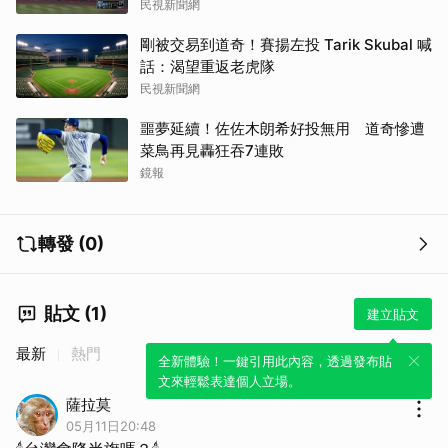
民視新聞網
剛被交易到道奇！賽揚左投 Tarik Skubal 喊
話：渴望重返老虎隊
民視新聞網
噩夢延續！佐佐木朗希好投無用 道奇慘遭
菜鳥再見轟狂吞7連敗
鏡報
轉發 (0)
貼文 (1)
建立貼文
最新
熱門
全新體驗！一鍵引用此內容，透過發布貼
取消
文來輕鬆表達個人立場。
薩拉莫
05月11日20:48