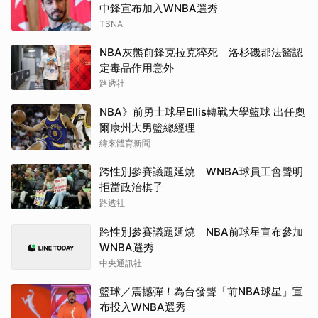
中鋒宣布加入WNBA選秀
TSNA
NBA灰熊前鋒克拉克猝死 洛杉磯郡法醫認
定毒品作用意外
路透社
NBA》前勇士球星Ellis轉戰大學籃球 出任奧
爾康州大男籃總經理
緯來體育新聞
跨性別參賽議題延燒 WNBA球員工會聲明
拒當政治棋子
路透社
跨性別參賽議題延燒 NBA前球星宣布參加
WNBA選秀
中央通訊社
籃球／震撼彈！為台發聲「前NBA球星」宣
布投入WNBA選秀