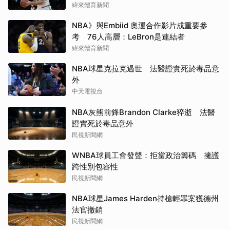
為政治棋子」
緯來體育新聞
NBA》與Embiid 奧運合作影片成重要參
考 76人高層：LeBron是連結者
緯來體育新聞
NBA球星克拉克過世 法醫證實死於毒品意
外
中天電視台
NBA灰熊前鋒Brandon Clarke猝逝 法醫
證實死於毒品意外
民視新聞網
WNBA球員工會發聲：拒當政治籌碼 擁護
跨性別包容性
民視新聞網
NBA球星James Harden持槍輕罪案獲德州
法官撤銷
民視新聞網