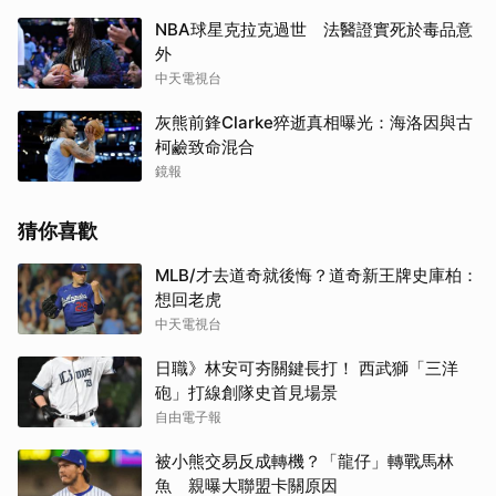
NBA球星克拉克過世 法醫證實死於毒品意
外
中天電視台
灰熊前鋒Clarke猝逝真相曝光：海洛因與古
柯鹼致命混合
鏡報
猜你喜歡
MLB/才去道奇就後悔？道奇新王牌史庫柏：
想回老虎
中天電視台
日職》林安可夯關鍵長打！ 西武獅「三洋
砲」打線創隊史首見場景
自由電子報
被小熊交易反成轉機？「龍仔」轉戰馬林
魚 親曝大聯盟卡關原因