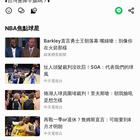
🕯️台灣會降半旗嗎？🕯️
NBA焦點球星
Barkley直言勇士王朝落幕 嘴綠嗆：別像你
在火箭那樣
緯來體育新聞
扯人頭髮裁判沒吹罰！SGA：代表我們的球
風
中天電視台
烙湖人球員圍堵裁判！里夫斯嗆：朝我臉吼
是想怎樣
中天電視台
再戰一季or退休？詹姆斯直言：可能要到8
月才明朗
中天電視台