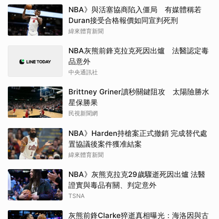
NBA》與活塞協商陷入僵局 有媒體稱若
Duran接受合格報價如同宣判死刑
緯來體育新聞
NBA灰熊前鋒克拉克死因出爐 法醫認定毒
品意外
中央通訊社
Brittney Griner讀秒關鍵阻攻 太陽險勝水
星保勝果
民視新聞網
NBA》Harden持槍案正式撤銷 完成替代處
置協議後案件獲准結案
緯來體育新聞
NBA》灰熊克拉克29歲驟逝死因出爐 法醫
證實與毒品有關、判定意外
TSNA
灰熊前鋒Clarke猝逝真相曝光：海洛因與古