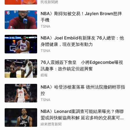
民視新聞網
NBA》剛得知被交易！Jaylen Brown怒摔
手機
TSNA
NBA》Joel Embiid有新隊友 76人總管：他
身體健康，現在更加有動力
TSNA
76人震撼簽下詹皇 小將Edgecombe曝視
訊趣事：故作鎮定但超興奮
鏡報
NBA》哈登涉槍案落幕 德州法院撤銷輕罪指
控
TSNA
NBA》Leonard案調查可能結果曝光？傳聯
盟或與快艇協商和解 延宕多時的交易案可望
於開季前成行
緯來體育新聞