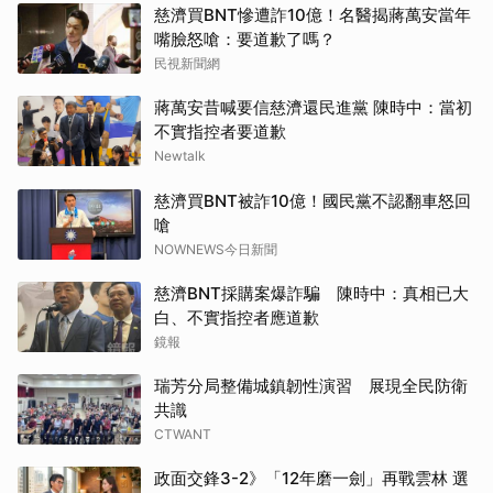
慈濟買BNT慘遭詐10億！名醫揭蔣萬安當年
嘴臉怒嗆：要道歉了嗎？
民視新聞網
蔣萬安昔喊要信慈濟還民進黨 陳時中：當初
不實指控者要道歉
Newtalk
慈濟買BNT被詐10億！國民黨不認翻車怒回
嗆
NOWNEWS今日新聞
慈濟BNT採購案爆詐騙 陳時中：真相已大
白、不實指控者應道歉
鏡報
瑞芳分局整備城鎮韌性演習 展現全民防衛
共識
CTWANT
政面交鋒3-2》「12年磨一劍」再戰雲林 選