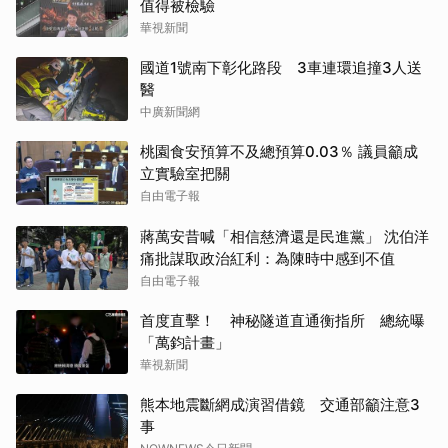
值得被檢驗
華視新聞
國道1號南下彰化路段 3車連環追撞3人送
醫
中廣新聞網
桃園食安預算不及總預算0.03％ 議員籲成
立實驗室把關
自由電子報
蔣萬安昔喊「相信慈濟還是民進黨」 沈伯洋
痛批謀取政治紅利：為陳時中感到不值
自由電子報
首度直擊！ 神秘隧道直通衡指所 總統曝
「萬鈞計畫」
華視新聞
熊本地震斷網成演習借鏡 交通部籲注意3
事