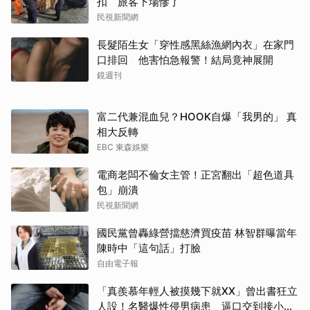
扣 旅客下場慘了
民視新聞網
長髮陌生女「穿性感黑絲漁網內衣」在家門
口排回 他害怕急報警！結局竟神展開
鏡週刊
富二代兼混血兒？HOOK自爆「我男的」 真
相大反轉
EBC 東森娛樂
電商老闆不倫女主管！正宮翻出「超色道具
包」崩潰
民視新聞網
國民黨曾轟綠營擋慈濟買疫苗 林智群曝當年
陳時中「這句話」打臉
自由電子報
「真羨慕年輕人被摸幾下就XX」曾出書狂立
人設！名醫爆性侵男病患 逼口交到接小孩