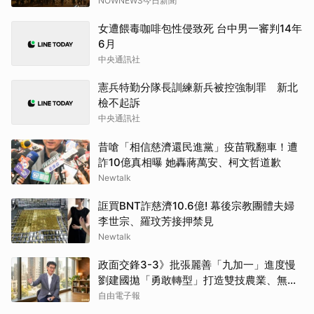
NOWNEWS今日新聞
女遭餵毒咖啡包性侵致死 台中男一審判14年
6月
中央通訊社
憲兵特勤分隊長訓練新兵被控強制罪 新北
檢不起訴
中央通訊社
昔嗆「相信慈濟還民進黨」疫苗戰翻車！遭
詐10億真相曝 她轟蔣萬安、柯文哲道歉
Newtalk
誆買BNT詐慈濟10.6億! 幕後宗教團體夫婦
李世宗、羅玟芳接押禁見
Newtalk
政面交鋒3-3》批張麗善「九加一」進度慢
劉建國拋「勇敢轉型」打造雙技農業、無人
載具基地
自由電子報