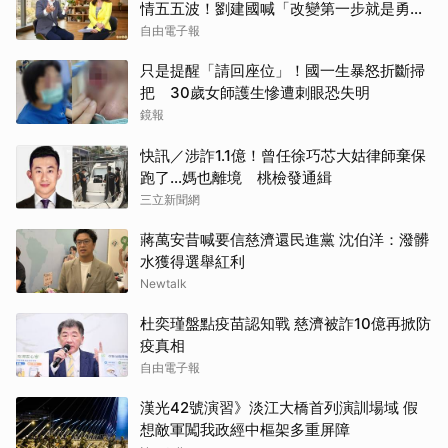
情五五波！劉建國喊「改變第一步就是勇
敢」
自由電子報
只是提醒「請回座位」！國一生暴怒折斷掃
把 30歲女師護生慘遭刺眼恐失明
鏡報
快訊／涉詐1.1億！曾任徐巧芯大姑律師棄保
跑了…媽也離境 桃檢發通緝
三立新聞網
蔣萬安昔喊要信慈濟還民進黨 沈伯洋：潑髒
水獲得選舉紅利
Newtalk
杜奕瑾盤點疫苗認知戰 慈濟被詐10億再掀防
疫真相
自由電子報
漢光42號演習》淡江大橋首列演訓場域 假
想敵軍闖我政經中樞架多重屏障