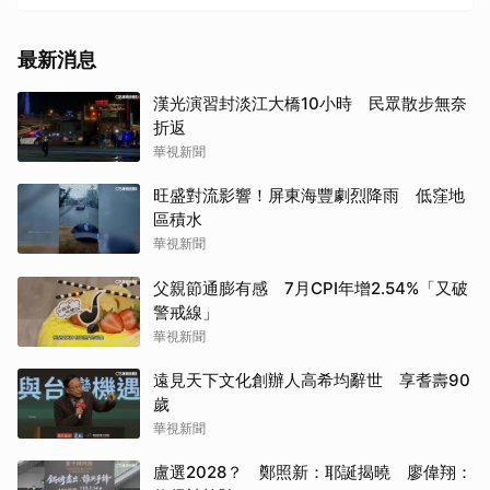
最新消息
漢光演習封淡江大橋10小時 民眾散步無奈
折返
華視新聞
旺盛對流影響！屏東海豐劇烈降雨 低窪地
區積水
華視新聞
父親節通膨有感 7月CPI年增2.54%「又破
警戒線」
華視新聞
遠見天下文化創辦人高希均辭世 享耆壽90
歲
華視新聞
盧選2028？ 鄭照新：耶誕揭曉 廖偉翔：