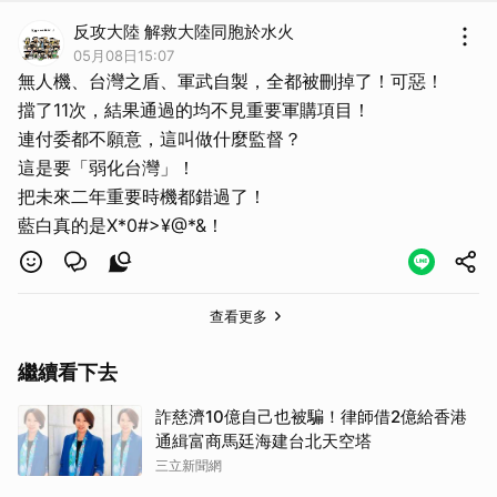
反攻大陸 解救大陸同胞於水火
05月08日15:07
無人機、台灣之盾、軍武自製，全都被刪掉了！可惡！
擋了11次，結果通過的均不見重要軍購項目！
連付委都不願意，這叫做什麼監督？
這是要「弱化台灣」！
把未來二年重要時機都錯過了！
藍白真的是X*0#>¥@*&！
查看更多
取消
繼續看下去
詐慈濟10億自己也被騙！律師借2億給香港
通緝富商馬廷海建台北天空塔
三立新聞網