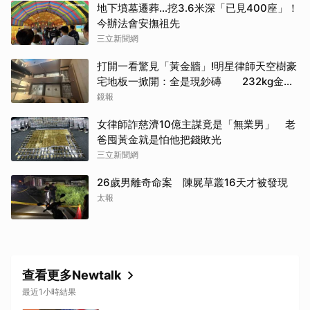
地下墳墓遷葬…挖3.6米深「已見400座」！
今辦法會安撫祖先
三立新聞網
打開一看驚見「黃金牆」!明星律師天空樹豪
宅地板一掀開：全是現鈔磚 232kg金山
震撼影像曝
鏡報
女律師詐慈濟10億主謀竟是「無業男」 老
爸囤黃金就是怕他把錢敗光
三立新聞網
26歲男離奇命案 陳屍草叢16天才被發現
太報
查看更多Newtalk
最近1小時結果