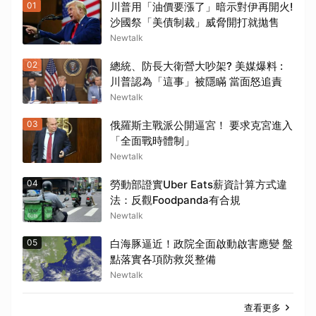
01
川普用「油價要漲了」暗示對伊再開火!
沙國祭「美債制裁」威脅開打就拋售
Newtalk
02
總統、防長大衛營大吵架? 美媒爆料 :
川普認為「這事」被隱瞞 當面怒追責
Newtalk
03
俄羅斯主戰派公開逼宮！ 要求克宮進入
「全面戰時體制」
Newtalk
04
勞動部證實Uber Eats薪資計算方式違
法：反觀Foodpanda有合規
Newtalk
05
白海豚逼近！政院全面啟動啟害應變 盤
點落實各項防救災整備
Newtalk
查看更多