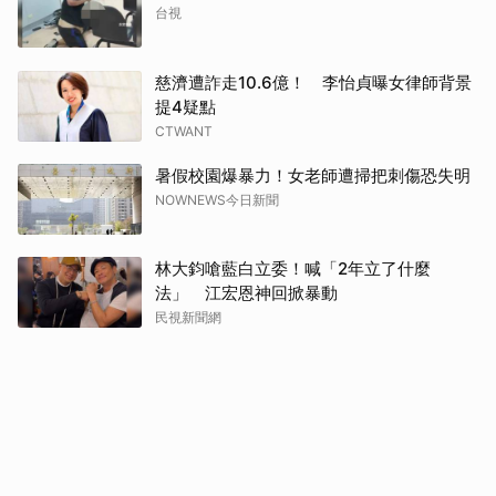
台視
慈濟遭詐走10.6億！ 李怡貞曝女律師背景
提4疑點
CTWANT
暑假校園爆暴力！女老師遭掃把刺傷恐失明
NOWNEWS今日新聞
林大鈞嗆藍白立委！喊「2年立了什麼
法」 江宏恩神回掀暴動
民視新聞網