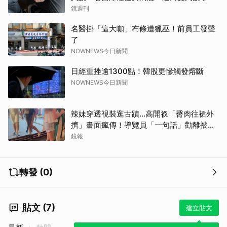
鬧鐘響才停
鏡週刊
名醫掛「這大咖」布條遭獵巫！前員工發聲
了
NOWNEWS今日新聞
日經重挫逾1300點！韓股更慘觸發熔斷
NOWNEWS今日新聞
辣妹穿透視裝逛古蹟…高開衩「臀肉往裙外
擠」畫面瘋傳！導覽員「一句話」勸離被狂
讚
鏡報
轉發 (0)
貼文 (7)
建立貼文