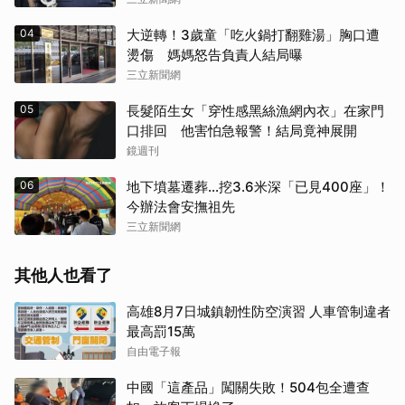
04
大逆轉！3歲童「吃火鍋打翻雞湯」胸口遭
燙傷 媽媽怒告負責人結局曝
三立新聞網
05
長髮陌生女「穿性感黑絲漁網內衣」在家門
口排回 他害怕急報警！結局竟神展開
鏡週刊
06
地下墳墓遷葬…挖3.6米深「已見400座」！
今辦法會安撫祖先
三立新聞網
其他人也看了
高雄8月7日城鎮韌性防空演習 人車管制違者
最高罰15萬
自由電子報
中國「這產品」闖關失敗！504包全遭查