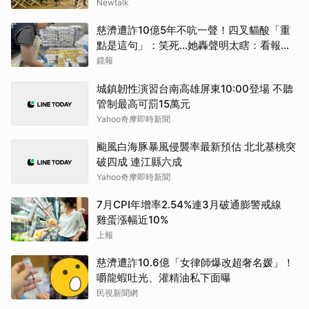
Newtalk
慈濟遭詐10億5年不吭一聲！四叉貓酸「重
點是這句」：笑死...她轟聲明太瞎：看報紙
才知被騙
鏡報
城鎮韌性演習台南高雄屏東10:00登場 不聽
管制最高可罰15萬元
Yahoo奇摩即時新聞
颱風白海豚暴風侵襲率最新預估 北北基桃突
破四成 連江縣六成
Yahoo奇摩即時新聞
7月CPI年增率2.54%連3月破通膨警戒線
雞蛋漲幅近10%
上報
慈濟遭詐10.6億「女律師爆改超奢名媛」！
嚼龍蝦吐光、灌精油私下面曝
民視新聞網