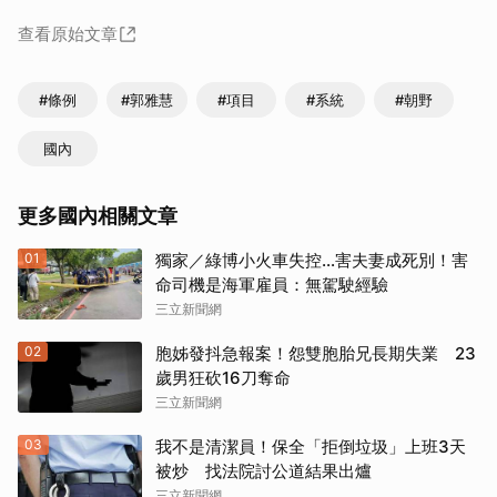
查看原始文章
#條例
#郭雅慧
#項目
#系統
#朝野
國內
更多國內相關文章
01
獨家／綠博小火車失控…害夫妻成死別！害
命司機是海軍雇員：無駕駛經驗
三立新聞網
02
胞姊發抖急報案！怨雙胞胎兄長期失業 23
歲男狂砍16刀奪命
三立新聞網
03
我不是清潔員！保全「拒倒垃圾」上班3天
被炒 找法院討公道結果出爐
三立新聞網