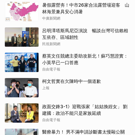
暑假露營夯！中市26家合法露營場迎客 山
林海景兼具安心消暑
中廣新聞網
呂明澤塔斯馬尼亞演說 暢談台灣可信賴相
互依存、區域韌性
民視新聞網
蔡英文任競總主委助攻新北！蘇巧慧證實：
小英早已一口答應
自由電子報
柯文哲實在欠陳時中一個道歉
上報
政面交鋒3-1》迎戰張家「姑姑換姪女」 劉
建國：政治不能只是家族延續
自由電子報
醫療暴力！ 男不滿申請診斷書太慢毆公關