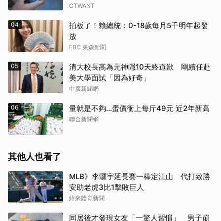
CTWANT
04
拍板了！賴總統：0-18歲每月5千明年起發
放
EBC 東森新聞
05
清大校長高為元神隱10天終道歉 剛續任赴
美大學面試「因為好奇」
中廣新聞網
06
量就是不夠…蛋價衝上每斤49元 近2年新高
聯合新聞網
其他人也看了
MLB》李灝宇延長賽一棒定江山 代打致勝
安助老虎3比1擊敗巨人
緯來體育新聞
同居後才發現女友「一驚人習慣」 男子崩