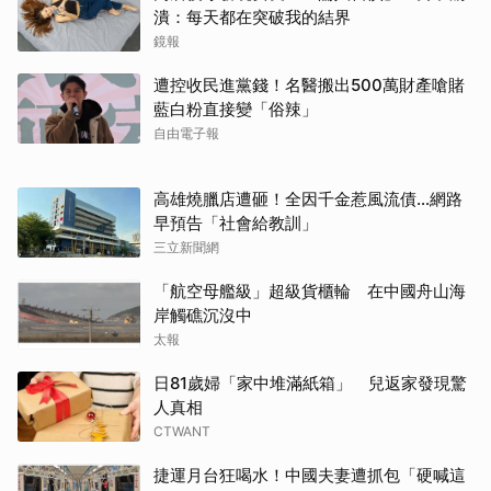
潰：每天都在突破我的結界
鏡報
遭控收民進黨錢！名醫搬出500萬財產嗆賭
藍白粉直接變「俗辣」
自由電子報
高雄燒臘店遭砸！全因千金惹風流債…網路
早預告「社會給教訓」
三立新聞網
「航空母艦級」超級貨櫃輪 在中國舟山海
岸觸礁沉沒中
太報
日81歲婦「家中堆滿紙箱」 兒返家發現驚
人真相
取消
CTWANT
捷運月台狂喝水！中國夫妻遭抓包「硬喊這