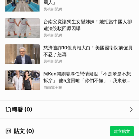
國人」
民視新聞網
台南父竟讓獨生女變姊妹！她拒當中國人卻
遭法院駁回原因曝
民視新聞網
慈濟遭詐10億真相大白！美國國衛院前僱員
不忍了怒轟
民視新聞網
阿Ken開剿姜厚任戀情疑點「不是笨是不想
拆穿」 他5度回嗆「你們不懂」：我來教育
你們
自由電子報
轉發 (0)
貼文 (0)
建立貼文