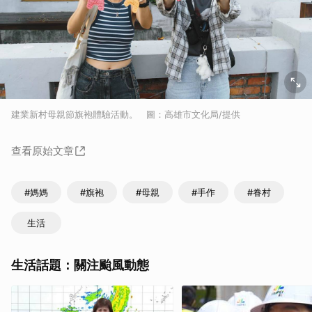
建業新村母親節旗袍體驗活動。 圖：高雄市文化局/提供
查看原始文章
#媽媽
#旗袍
#母親
#手作
#眷村
生活
生活話題：關注颱風動態