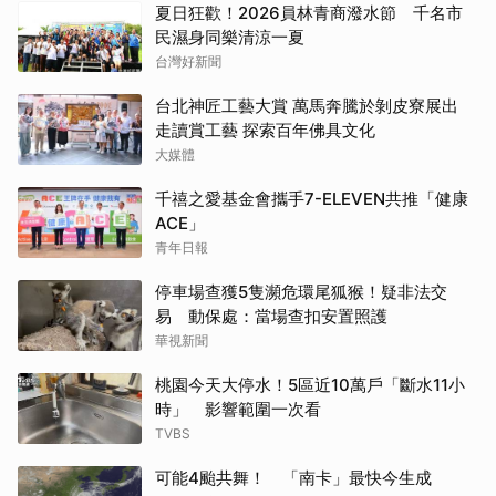
夏日狂歡！2026員林青商潑水節 千名市
民濕身同樂清涼一夏
台灣好新聞
台北神匠工藝大賞 萬馬奔騰於剝皮寮展出
走讀賞工藝 探索百年佛具文化
大媒體
千禧之愛基金會攜手7-ELEVEN共推「健康
ACE」
青年日報
停車場查獲5隻瀕危環尾狐猴！疑非法交
易 動保處：當場查扣安置照護
華視新聞
桃園今天大停水！5區近10萬戶「斷水11小
時」 影響範圍一次看
TVBS
可能4颱共舞！ 「南卡」最快今生成