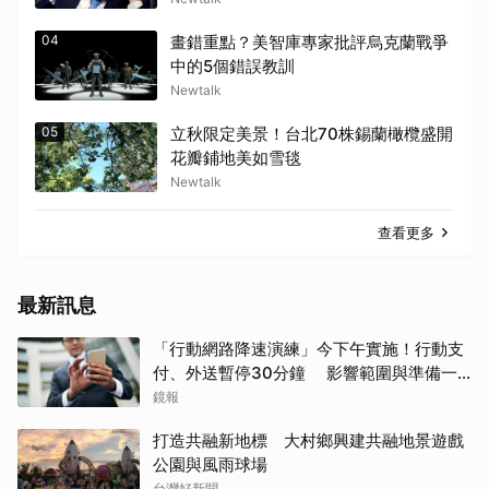
04
畫錯重點？美智庫專家批評烏克蘭戰爭
中的5個錯誤教訓
Newtalk
05
立秋限定美景！台北70株錫蘭橄欖盛開
花瓣鋪地美如雪毯
Newtalk
查看更多
最新訊息
「行動網路降速演練」今下午實施！行動支
付、外送暫停30分鐘 影響範圍與準備一
次看
鏡報
打造共融新地標 大村鄉興建共融地景遊戲
公園與風雨球場
台灣好新聞