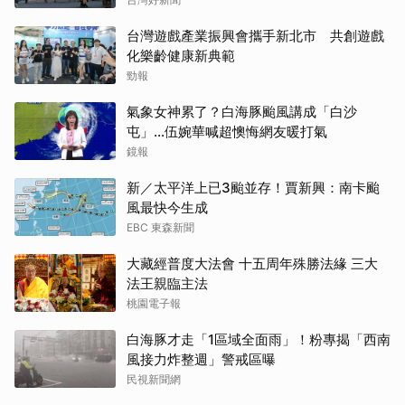
台灣遊戲產業振興會攜手新北市 共創遊戲
化樂齡健康新典範
勁報
氣象女神累了？白海豚颱風講成「白沙
屯」...伍婉華喊超懊悔網友暖打氣
鏡報
新／太平洋上已3颱並存！賈新興：南卡颱
風最快今生成
EBC 東森新聞
大藏經普度大法會 十五周年殊勝法緣 三大
法王親臨主法
桃園電子報
白海豚才走「1區域全面雨」！粉專揭「西南
風接力炸整週」警戒區曝
民視新聞網