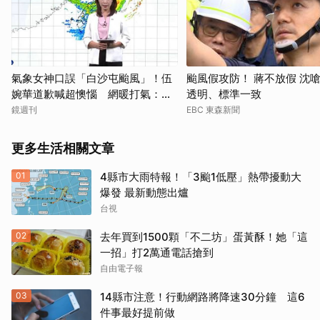
氣象女神口誤「白沙屯颱風」！伍
颱風假攻防！ 蔣不放假 沈
婉華道歉喊超懊惱 網暖打氣：覺
透明、標準一致
得更親切
鏡週刊
EBC 東森新聞
更多生活相關文章
01
4縣市大雨特報！「3颱1低壓」熱帶擾動大
爆發 最新動態出爐
台視
02
去年買到1500顆「不二坊」蛋黃酥！她「這
一招」打2萬通電話搶到
自由電子報
03
14縣市注意！行動網路將降速30分鐘 這6
件事最好提前做