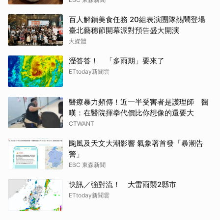
百人解鎖美食任務 20組表演團隊熱鬧登場
臺北藝穗節開幕派對預告盛大開演
大媒體
溼答答！ 「多雨期」要來了
ETtoday新聞雲
醫療暴力頻傳！近一半受害者是護理師 醫
嘆：在醫院揮拳代價比你想像的還要大
CTWANT
颱風及天文大潮影響 氣象署首發「暴潮告
警」
EBC 東森新聞
快訊／強對流！ 大雷雨襲2縣市
ETtoday新聞雲