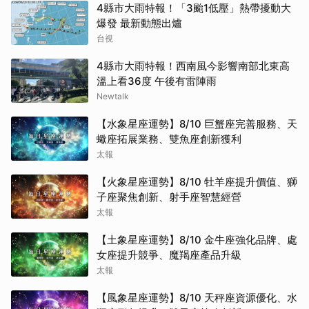
4縣市大雨特報！「3颱1低壓」熱帶擾動大
爆發 最新動態出爐
台視
4縣市大雨特報！西南風今影響南部北東高
溫上看36度 午後有雷陣雨
Newtalk
【水象星座運勢】8/10 巨蟹座完善服務、天
蠍座拓展業務、雙魚座創新獲利
太報
【火象星座運勢】8/10 牡羊座提升價值、獅
子座聚焦創新、射手座智慧經營
太報
【土象星座運勢】8/10 金牛座強化品牌、處
女座提升競爭、魔羯座產品升級
太報
【風象星座運勢】8/10 天秤座資源優化、水