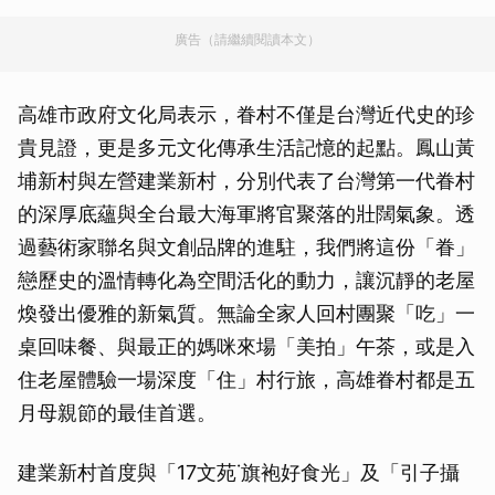
廣告（請繼續閱讀本文）
高雄市政府文化局表示，眷村不僅是台灣近代史的珍
貴見證，更是多元文化傳承生活記憶的起點。鳳山黃
埔新村與左營建業新村，分別代表了台灣第一代眷村
的深厚底蘊與全台最大海軍將官聚落的壯闊氣象。透
過藝術家聯名與文創品牌的進駐，我們將這份「眷」
戀歷史的溫情轉化為空間活化的動力，讓沉靜的老屋
煥發出優雅的新氣質。無論全家人回村團聚「吃」一
桌回味餐、與最正的媽咪來場「美拍」午茶，或是入
住老屋體驗一場深度「住」村行旅，高雄眷村都是五
月母親節的最佳首選。
建業新村首度與「17文苑˙旗袍好食光」及「引子攝