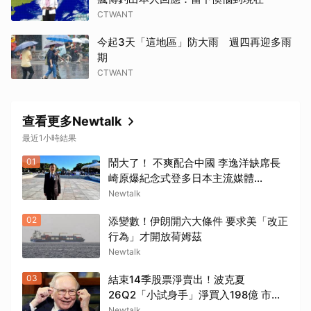
CTWANT
今起3天「這地區」防大雨 週四再迎多雨
期
CTWANT
查看更多Newtalk
最近1小時結果
01
鬧大了！ 不爽配合中國 李逸洋缺席長
崎原爆紀念式登多日本主流媒體...
Newtalk
02
添變數！伊朗開六大條件 要求美「改正
行為」才開放荷姆茲
Newtalk
03
結束14季股票淨賣出！波克夏
26Q2「小試身手」淨買入198億 市場
解讀或轉向「偏多」
Newtalk