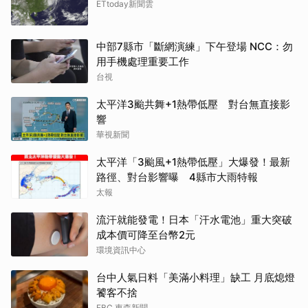
ETtoday新聞雲
中部7縣市「斷網演練」下午登場 NCC：勿
用手機處理重要工作
台視
太平洋3颱共舞+1熱帶低壓 對台無直接影
響
華視新聞
太平洋「3颱風+1熱帶低壓」大爆發！最新
路徑、對台影響曝 4縣市大雨特報
太報
流汗就能發電！日本「汗水電池」重大突破
成本價可降至台幣2元
環境資訊中心
台中人氣日料「美滿小料理」缺工 月底熄燈
饕客不捨
EBC 東森新聞