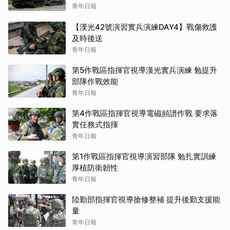
青年日報
【漢光42號演習實兵演練DAY4】戰傷救護
及時後送
青年日報
第5作戰區指揮官視導漢光實兵演練 勉提升
部隊作戰效能
青年日報
第4作戰區指揮官視導電磁頻譜作戰 要求落
實任務式指揮
青年日報
第1作戰區指揮官視導演習部隊 勉扎實訓練
厚植防衛韌性
青年日報
陸勤部指揮官視導搶修整補 提升後勤支援能
量
青年日報