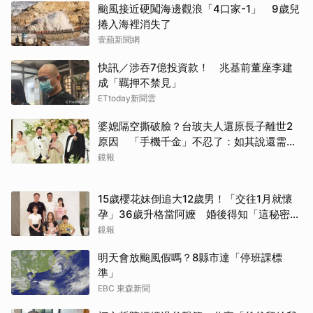
颱風接近硬闖海邊觀浪「4口家-1」 9歲兒
捲入海裡消失了
壹蘋新聞網
快訊／涉吞7億投資款！ 兆基前董座李建
成「羈押不禁見」
ETtoday新聞雲
婆媳隔空撕破臉？台玻夫人還原長子離世2
原因 「手機千金」不忍了：如其說還需要
離開嗎？
鏡報
15歲櫻花妹倒追大12歲男！「交往1月就懷
孕」36歲升格當阿嬤 婚後得知「這秘密」
傻眼了
鏡報
明天會放颱風假嗎？8縣市達「停班課標
準」
EBC 東森新聞