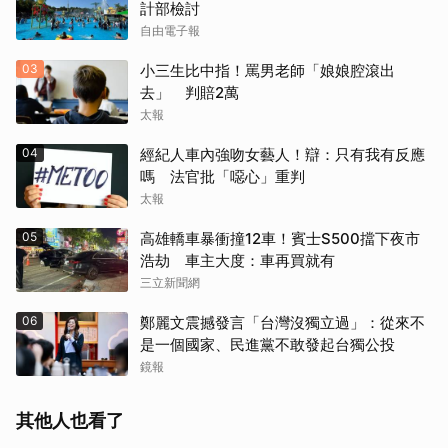
計部檢討
自由電子報
03
小三生比中指！罵男老師「娘娘腔滾出
去」 判賠2萬
太報
04
經紀人車內強吻女藝人！辯：只有我有反應
嗎 法官批「噁心」重判
太報
05
高雄轎車暴衝撞12車！賓士S500擋下夜市
浩劫 車主大度：車再買就有
三立新聞網
06
鄭麗文震撼發言「台灣沒獨立過」：從來不
是一個國家、民進黨不敢發起台獨公投
鏡報
其他人也看了