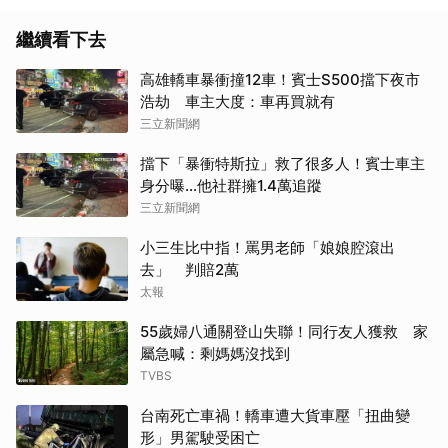
繼續看下去
高雄轎車暴衝撞12車！賓士S500擋下夜市
浩劫 車主大度：車再買就有
三立新聞網
擋下「暴衝特斯拉」救了很多人！賓士車主
身分曝…他社群擁1.4萬追蹤
三立新聞網
小三生比中指！罵男老師「娘娘腔滾出
去」 判賠2萬
太報
55歲婦八通關登山失聯！同行友人獲救 家
屬急喊：剩媽媽沒找到
TVBS
台南死亡車禍！轎車遭大貨車壓「扭曲變
形」男駕駛受困亡