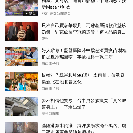
獨家／又有名店遭冒用詐騙！卡通園怒：投
訴Meta也無效
影音
EBC 東森新聞影音
只准自己買奢華寢具 刁難基層請款代墊珍
奶錢 駐瓦處長李冠德遭酸「這人品德真的
冠軍」
鏡報
好人難做！藍營轟陳時中擋慈濟買疫苗 林智
群拋反詐騙圖嘆：事後推得一乾二淨
自由電子報
板橋江子翠潮和社96週年 李四川：傳承發
揚新北在地北管文化
自由電子報
警不相信他要尿！台中男發酒瘋竟「真的尿
警身上」 下場出爐了
民視新聞網
基隆港海水倒灌 海洋廣場水淹至馬路、廟
口夜市店家急築沙包牆擋水