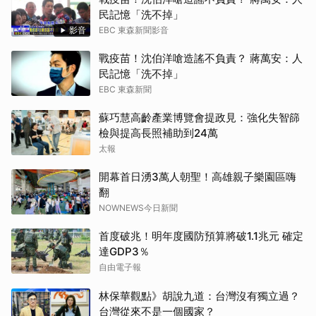
民記憶「洗不掉」
影音
EBC 東森新聞影音
戰疫苗！沈伯洋嗆造謠不負責？ 蔣萬安：人
民記憶「洗不掉」
EBC 東森新聞
蘇巧慧高齡產業博覽會提政見：強化失智篩
檢與提高長照補助到24萬
太報
開幕首日湧3萬人朝聖！高雄親子樂園區嗨
翻
NOWNEWS今日新聞
首度破兆！明年度國防預算將破1.1兆元 確定
達GDP3％
自由電子報
林保華觀點》胡說九道：台灣沒有獨立過？
台灣從來不是一個國家？