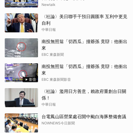
Newtalk
〈社論〉美日聯手干預日圓匯率 互利中更見
自利
中華日報
南投無照翁「切西瓜」撞爺孫 竟辯：他衝出
來
EBC 東森新聞
南投無照翁「切西瓜」撞爺孫 竟辯：他衝出
來
影音
EBC 東森新聞影音
〈社論〉濫用日方善意，賴政府重創台日關
係！
中華日報
台電鳳山區營業處召開中颱白海豚整備會議
NOWNEWS今日新聞