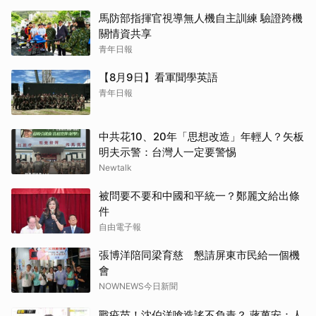
馬防部指揮官視導無人機自主訓練 驗證跨機
關情資共享
青年日報
【8月9日】看軍聞學英語
青年日報
中共花10、20年「思想改造」年輕人？矢板
明夫示警：台灣人一定要警惕
Newtalk
被問要不要和中國和平統一？鄭麗文給出條
件
自由電子報
張博洋陪同梁育慈 懇請屏東市民給一個機
會
NOWNEWS今日新聞
戰疫苗！沈伯洋嗆造謠不負責？ 蔣萬安：人