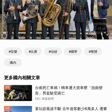
#音樂
#比賽
#佳績
#國學
#整體
國內
更多國內相關文章
01
台南死亡車禍！轎車遭大貨車壓「扭曲變
形」男駕駛受困亡
EBC 東森新聞
02
童玩節風波不斷 去年遊客數少6萬多人 遭審