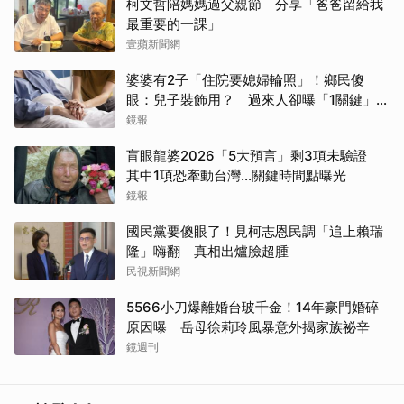
柯文哲陪媽媽過父親節 分享「爸爸留給我
最重要的一課」
壹蘋新聞網
婆婆有2子「住院要媳婦輪照」！鄉民傻
眼：兒子裝飾用？ 過來人卻曝「1關鍵」才
做決定
鏡報
盲眼龍婆2026「5大預言」剩3項未驗證
其中1項恐牽動台灣...關鍵時間點曝光
鏡報
國民黨要傻眼了！見柯志恩民調「追上賴瑞
隆」嗨翻 真相出爐臉超腫
民視新聞網
5566小刀爆離婚台玻千金！14年豪門婚碎
原因曝 岳母徐莉玲風暴意外揭家族祕辛
鏡週刊